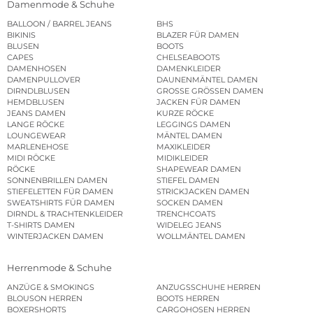
Damenmode & Schuhe
BALLOON / BARREL JEANS
BHS
BIKINIS
BLAZER FÜR DAMEN
BLUSEN
BOOTS
CAPES
CHELSEABOOTS
DAMENHOSEN
DAMENKLEIDER
DAMENPULLOVER
DAUNENMÄNTEL DAMEN
DIRNDLBLUSEN
GROSSE GRÖSSEN DAMEN
HEMDBLUSEN
JACKEN FÜR DAMEN
JEANS DAMEN
KURZE RÖCKE
LANGE RÖCKE
LEGGINGS DAMEN
LOUNGEWEAR
MÄNTEL DAMEN
MARLENEHOSE
MAXIKLEIDER
MIDI RÖCKE
MIDIKLEIDER
RÖCKE
SHAPEWEAR DAMEN
SONNENBRILLEN DAMEN
STIEFEL DAMEN
STIEFELETTEN FÜR DAMEN
STRICKJACKEN DAMEN
SWEATSHIRTS FÜR DAMEN
SOCKEN DAMEN
DIRNDL & TRACHTENKLEIDER
TRENCHCOATS
T-SHIRTS DAMEN
WIDELEG JEANS
WINTERJACKEN DAMEN
WOLLMÄNTEL DAMEN
Herrenmode & Schuhe
ANZÜGE & SMOKINGS
ANZUGSSCHUHE HERREN
BLOUSON HERREN
BOOTS HERREN
BOXERSHORTS
CARGOHOSEN HERREN