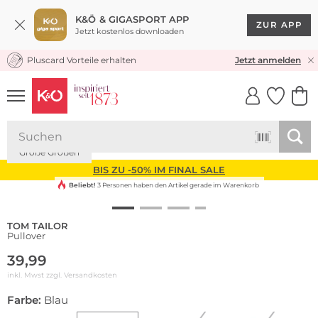
K&Ö & GIGASPORT APP
ZUR APP
Jetzt kostenlos downloaden
Pluscard Vorteile erhalten
KOSTENLOSER VERSAND* & RÜCKVERSAND
Jetzt anmelden
UNSERE APP
CLICK &
CLICK &
COLLECT
RESERVE
Große Größen
BIS ZU -50% IM FINAL SALE
Beliebt!
3 Personen haben den Artikel gerade im Warenkorb
TOM TAILOR
Pullover
39,99
inkl. Mwst zzgl.
Versandkosten
Farbe:
Blau