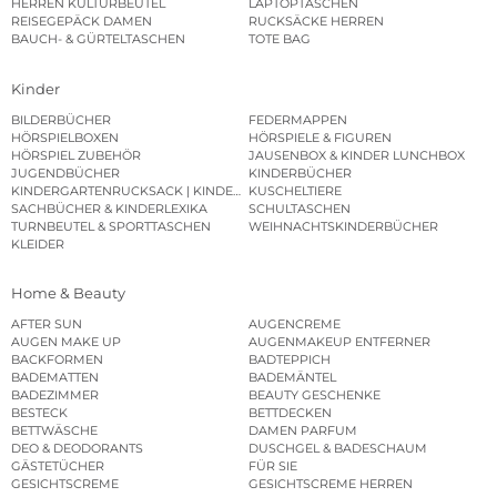
HERREN KULTURBEUTEL
LAPTOPTASCHEN
REISEGEPÄCK DAMEN
RUCKSÄCKE HERREN
BAUCH- & GÜRTELTASCHEN
TOTE BAG
Kinder
BILDERBÜCHER
FEDERMAPPEN
HÖRSPIELBOXEN
HÖRSPIELE & FIGUREN
HÖRSPIEL ZUBEHÖR
JAUSENBOX & KINDER LUNCHBOX
JUGENDBÜCHER
KINDERBÜCHER
KINDERGARTENRUCKSACK | KINDERGARTENBEUTEL
KUSCHELTIERE
SACHBÜCHER & KINDERLEXIKA
SCHULTASCHEN
TURNBEUTEL & SPORTTASCHEN
WEIHNACHTSKINDERBÜCHER
KLEIDER
Home & Beauty
AFTER SUN
AUGENCREME
AUGEN MAKE UP
AUGENMAKEUP ENTFERNER
BACKFORMEN
BADTEPPICH
BADEMATTEN
BADEMÄNTEL
BADEZIMMER
BEAUTY GESCHENKE
BESTECK
BETTDECKEN
BETTWÄSCHE
DAMEN PARFUM
DEO & DEODORANTS
DUSCHGEL & BADESCHAUM
GÄSTETÜCHER
FÜR SIE
GESICHTSCREME
GESICHTSCREME HERREN