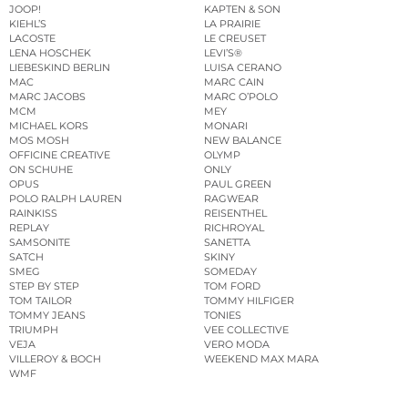
JOOP!
KAPTEN & SON
KIEHL’S
LA PRAIRIE
LACOSTE
LE CREUSET
LENA HOSCHEK
LEVI’S®
LIEBESKIND BERLIN
LUISA CERANO
MAC
MARC CAIN
MARC JACOBS
MARC O’POLO
MCM
MEY
MICHAEL KORS
MONARI
MOS MOSH
NEW BALANCE
OFFICINE CREATIVE
OLYMP
ON SCHUHE
ONLY
OPUS
PAUL GREEN
POLO RALPH LAUREN
RAGWEAR
RAINKISS
REISENTHEL
REPLAY
RICHROYAL
SAMSONITE
SANETTA
SATCH
SKINY
SMEG
SOMEDAY
STEP BY STEP
TOM FORD
TOM TAILOR
TOMMY HILFIGER
TOMMY JEANS
TONIES
TRIUMPH
VEE COLLECTIVE
VEJA
VERO MODA
VILLEROY & BOCH
WEEKEND MAX MARA
WMF