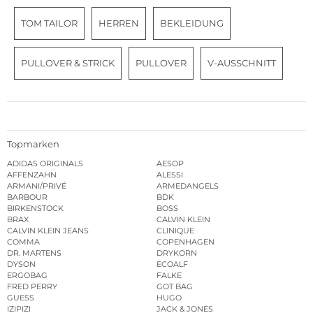
TOM TAILOR
HERREN
BEKLEIDUNG
PULLOVER & STRICK
PULLOVER
V-AUSSCHNITT
Topmarken
ADIDAS ORIGINALS
AESOP
AFFENZAHN
ALESSI
ARMANI/PRIVÉ
ARMEDANGELS
BARBOUR
BDK
BIRKENSTOCK
BOSS
BRAX
CALVIN KLEIN
CALVIN KLEIN JEANS
CLINIQUE
COMMA
COPENHAGEN
DR. MARTENS
DRYKORN
DYSON
ECOALF
ERGOBAG
FALKE
FRED PERRY
GOT BAG
GUESS
HUGO
IZIPIZI
JACK & JONES