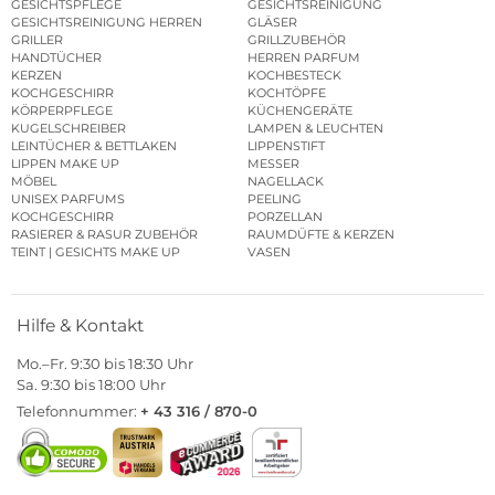
GESICHTSPFLEGE
GESICHTSREINIGUNG
GESICHTSREINIGUNG HERREN
GLÄSER
GRILLER
GRILLZUBEHÖR
HANDTÜCHER
HERREN PARFUM
KERZEN
KOCHBESTECK
KOCHGESCHIRR
KOCHTÖPFE
KÖRPERPFLEGE
KÜCHENGERÄTE
KUGELSCHREIBER
LAMPEN & LEUCHTEN
LEINTÜCHER & BETTLAKEN
LIPPENSTIFT
LIPPEN MAKE UP
MESSER
MÖBEL
NAGELLACK
UNISEX PARFUMS
PEELING
KOCHGESCHIRR
PORZELLAN
RASIERER & RASUR ZUBEHÖR
RAUMDÜFTE & KERZEN
TEINT | GESICHTS MAKE UP
VASEN
Hilfe & Kontakt
Mo.–Fr. 9:30 bis 18:30 Uhr
Sa. 9:30 bis 18:00 Uhr
Telefonnummer:
+ 43 316 / 870-0