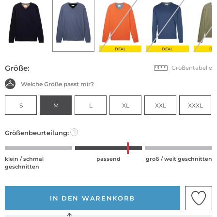
DEAL
DEAL
DE
Größe:
Größentabelle
Welche Größe passt mir?
S
M
L
XL
XXL
XXXL
Größenbeurteilung:
?
klein / schmal
passend
groß / weit geschnitten
geschnitten
IN DEN WARENKORB