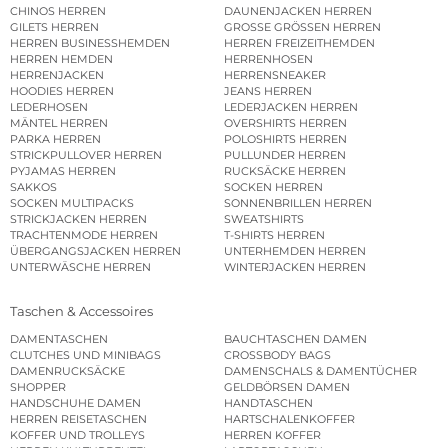
CHINOS HERREN
DAUNENJACKEN HERREN
GILETS HERREN
GROSSE GRÖSSEN HERREN
HERREN BUSINESSHEMDEN
HERREN FREIZEITHEMDEN
HERREN HEMDEN
HERRENHOSEN
HERRENJACKEN
HERRENSNEAKER
HOODIES HERREN
JEANS HERREN
LEDERHOSEN
LEDERJACKEN HERREN
MÄNTEL HERREN
OVERSHIRTS HERREN
PARKA HERREN
POLOSHIRTS HERREN
STRICKPULLOVER HERREN
PULLUNDER HERREN
PYJAMAS HERREN
RUCKSÄCKE HERREN
SAKKOS
SOCKEN HERREN
SOCKEN MULTIPACKS
SONNENBRILLEN HERREN
STRICKJACKEN HERREN
SWEATSHIRTS
TRACHTENMODE HERREN
T-SHIRTS HERREN
ÜBERGANGSJACKEN HERREN
UNTERHEMDEN HERREN
UNTERWÄSCHE HERREN
WINTERJACKEN HERREN
Taschen & Accessoires
DAMENTASCHEN
BAUCHTASCHEN DAMEN
CLUTCHES UND MINIBAGS
CROSSBODY BAGS
DAMENRUCKSÄCKE
DAMENSCHALS & DAMENTÜCHER
SHOPPER
GELDBÖRSEN DAMEN
HANDSCHUHE DAMEN
HANDTASCHEN
HERREN REISETASCHEN
HARTSCHALENKOFFER
KOFFER UND TROLLEYS
HERREN KOFFER