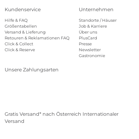
Kundenservice
Unternehmen
Hilfe & FAQ
Standorte / Häuser
Größentabellen
Job & Karriere
Versand & Lieferung
Über uns
Retouren & Reklamationen FAQ
PlusCard
Click & Collect
Presse
Click & Reserve
Newsletter
Gastronomie
Unsere Zahlungsarten
Klarna
Paypal
Mastercard
Visa
Diners
Eps
Shop
Applepay
Amazon
Gratis Versand* nach Österreich Internationaler
Versand