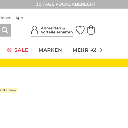
30 TAGE RÜCKGABERECHT
tionen
App
Anmelden &
Vorteile erhalten
SALE
MARKEN
MEHR K&Ö
NACH
etzt
sparen