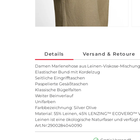
Details
Versand & Retoure
Damen Marlenehose aus Leinen-Viskose-Mischun
Elastischer Bund mit Kordelzug
Seitliche Eingrifftaschen
Paspelierte Gesäßtaschen
Klassische Bügelfalten
Weiter Beinverlauf
Unifarben
Farbbezeichnung: Silver Olive
Material: 55% Leinen, 45% LENZING™ ECOVERO™ V
Leinen ist eine ökologische Naturfaser und verfüg
Art.Nr:2900284040090