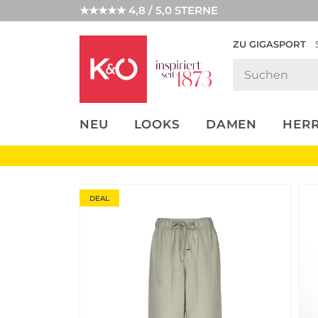
★★★★★ 4,8 / 5,0 STERNE
ZU GIGASPORT
FASHION-
UNSERE APP
CLICK &
CLICK &
TRENDS
COLLECT
RESERVE
NEU
LOOKS
DAMEN
HER
DEAL