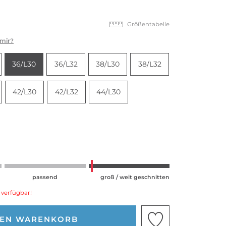
Größentabelle
 mir?
36/L30
36/L32
38/L30
38/L32
42/L30
42/L32
44/L30
passend
groß / weit geschnitten
 verfügbar!
DEN WARENKORB