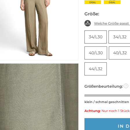
DEAL
DEAL
Größe:
Welche Größe passt
34/L30
34/L32
40/L30
40/L32
44/L32
Größenbeurteilung:
?
klein / schmal geschnitten
Achtung:
Nur noch 1 Stück
IN 