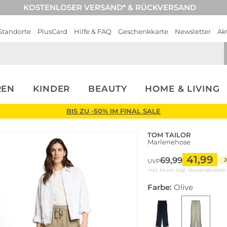
KOSTENLOSER VERSAND* & RÜCKVERSAND
Standorte
PlusCard
Hilfe & FAQ
Geschenkkarte
Newsletter
Ak
REN
KINDER
BEAUTY
HOME & LIVING
BIS ZU -50% IM FINAL SALE
TOM TAILOR
Marlenehose
41,99
69,99
J
UVP
inkl. Mwst zzgl.
Versandkosten
Farbe:
Olive