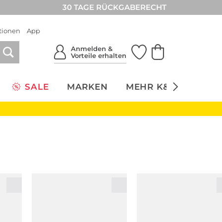
30 TAGE RÜCKGABERECHT
tionen
App
Anmelden &
Vorteile erhalten
SALE
MARKEN
MEHR K&Ö
NACH