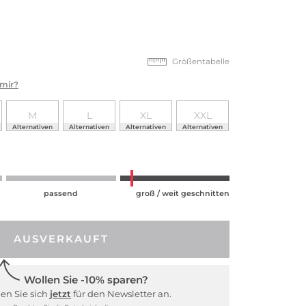
Größentabelle
 mir?
M
L
XL
XXL
Alternativen
Alternativen
Alternativen
Alternativen
passend
groß / weit geschnitten
AUSVERKAUFT
Wollen Sie -10% sparen?
en Sie sich
jetzt
für den Newsletter an.