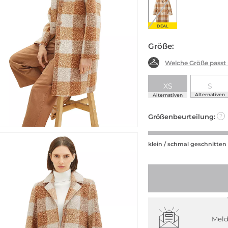
DEAL
Größe:
Welche Größe passt
XS
S
Alternativen
Alternativen
Größenbeurteilung:
?
klein / schmal geschnitten
Meld