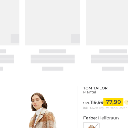
TOM TAILOR
Mantel
77,99
119,99
UVP
inkl. Mwst zzgl.
Versandkosten
Farbe:
Hellbraun