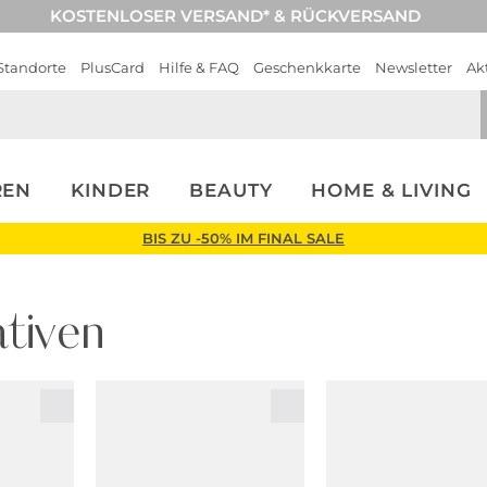
KOSTENLOSER VERSAND* & RÜCKVERSAND
Standorte
PlusCard
Hilfe & FAQ
Geschenkkarte
Newsletter
Ak
REN
KINDER
BEAUTY
HOME & LIVING
BIS ZU -50% IM FINAL SALE
tiven