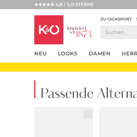
★★★★★ 4,8 / 5,0 STERNE
ZU GIGASPORT
FASHION-
UNSERE APP
CLICK &
CLICK &
TRENDS
COLLECT
RESERVE
NEU
LOOKS
DAMEN
HER
Passende Alterna