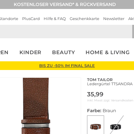
KOSTENLOSER VERSAND* & RÜCKVERSAND
Standorte
PlusCard
Hilfe & FAQ
Geschenkkarte
Newsletter
Ak
REN
KINDER
BEAUTY
HOME & LIVING
BIS ZU -50% IM FINAL SALE
TOM TAILOR
Ledergürtel TTSANDRA
35,99
inkl. Mwst zzgl.
Versandkosten
Farbe:
Braun