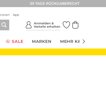
30 TAGE RÜCKGABERECHT
tionen
App
Anmelden &
Vorteile erhalten
SALE
MARKEN
MEHR K&Ö
NACH