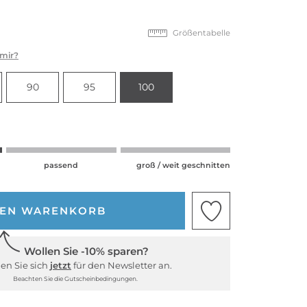
Größentabelle
 mir?
90
95
100
passend
groß / weit geschnitten
DEN WARENKORB
Wollen Sie -10% sparen?
en Sie sich
jetzt
für den Newsletter an.
Beachten Sie die Gutscheinbedingungen.