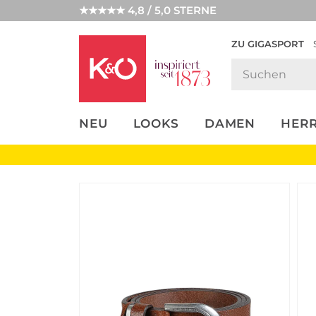
★★★★★ 4,8 / 5,0 STERNE
ZU GIGASPORT
FASHION-
UNSERE APP
CLICK &
CLICK &
TRENDS
COLLECT
RESERVE
NEU
LOOKS
DAMEN
HER