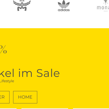
0%
kel im Sale
ifestyle
ER
HOME