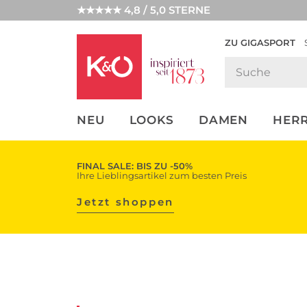
★★★★★ 4,8 / 5,0 STERNE
ZU GIGASPORT
FASHION-
UNSERE APP
CLICK &
CLICK &
TRENDS
COLLECT
RESERVE
NEU
LOOKS
DAMEN
HER
FINAL SALE: BIS ZU -50%
Ihre Lieblingsartikel zum besten Preis
Jetzt shoppen