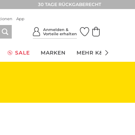
30 TAGE RÜCKGABERECHT
tionen
App
Anmelden &
Vorteile erhalten
SALE
MARKEN
MEHR K&Ö
NACH