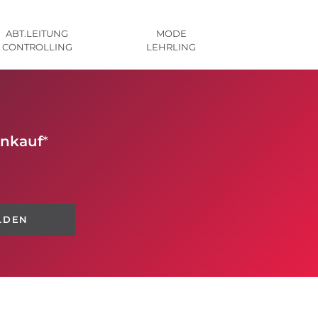
ABT.LEITUNG
MODE
CONTROLLING
LEHRLING
inkauf
*
LDEN