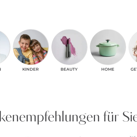
N
KINDER
BEAUTY
HOME
GE
enempfehlungen für Si