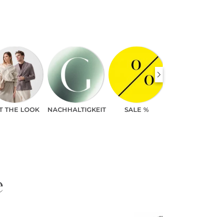
T THE LOOK
NACHHALTIGKEIT
SALE %
e