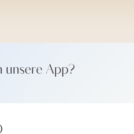
SANTORINI SOFT
n unsere App?
Ö