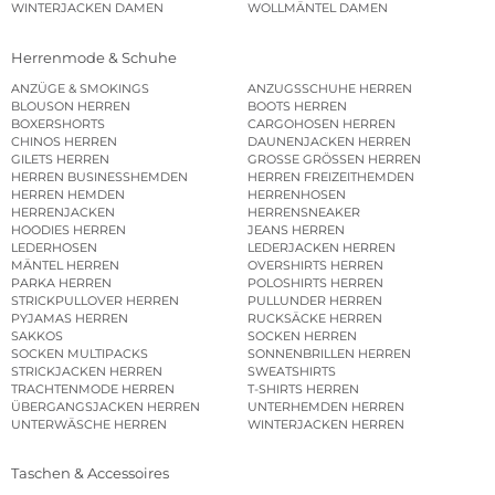
WINTERJACKEN DAMEN
WOLLMÄNTEL DAMEN
Herrenmode & Schuhe
ANZÜGE & SMOKINGS
ANZUGSSCHUHE HERREN
BLOUSON HERREN
BOOTS HERREN
BOXERSHORTS
CARGOHOSEN HERREN
CHINOS HERREN
DAUNENJACKEN HERREN
GILETS HERREN
GROSSE GRÖSSEN HERREN
HERREN BUSINESSHEMDEN
HERREN FREIZEITHEMDEN
HERREN HEMDEN
HERRENHOSEN
HERRENJACKEN
HERRENSNEAKER
HOODIES HERREN
JEANS HERREN
LEDERHOSEN
LEDERJACKEN HERREN
MÄNTEL HERREN
OVERSHIRTS HERREN
PARKA HERREN
POLOSHIRTS HERREN
STRICKPULLOVER HERREN
PULLUNDER HERREN
PYJAMAS HERREN
RUCKSÄCKE HERREN
SAKKOS
SOCKEN HERREN
SOCKEN MULTIPACKS
SONNENBRILLEN HERREN
STRICKJACKEN HERREN
SWEATSHIRTS
TRACHTENMODE HERREN
T-SHIRTS HERREN
ÜBERGANGSJACKEN HERREN
UNTERHEMDEN HERREN
UNTERWÄSCHE HERREN
WINTERJACKEN HERREN
Taschen & Accessoires