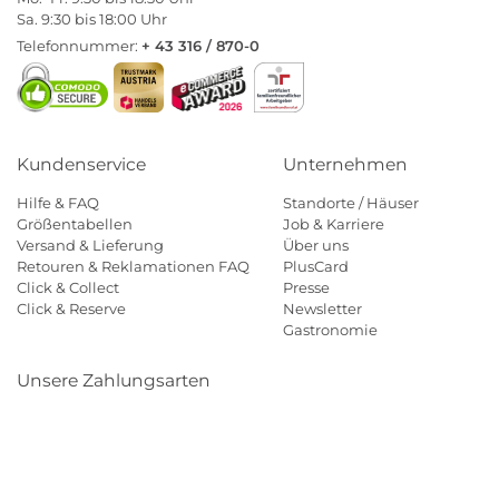
Sa. 9:30 bis 18:00 Uhr
Telefonnummer:
+ 43 316 / 870-0
Kundenservice
Unternehmen
Hilfe & FAQ
Standorte / Häuser
Größentabellen
Job & Karriere
Versand & Lieferung
Über uns
Retouren & Reklamationen FAQ
PlusCard
Click & Collect
Presse
Click & Reserve
Newsletter
Gastronomie
Unsere Zahlungsarten
Klarna
Paypal
Mastercard
Visa
Diners
Eps
Shop
Applepay
Amazon