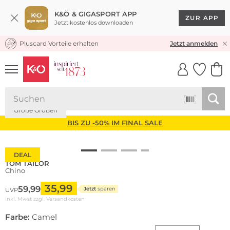
K&Ö & GIGASPORT APP
ZUR APP
Jetzt kostenlos downloaden
Pluscard Vorteile erhalten
KOSTENLOSER VERSAND* & RÜCKVERSAND
Jetzt anmelden
UNSERE APP
CLICK &
CLICK &
COLLECT
RESERVE
Große Größen
BIS ZU -50% IM FINAL SALE
DEAL
TOM TAILOR
Chino
35,99
59,99
Jetzt
sparen
UVP
inkl. Mwst zzgl.
Versandkosten
Farbe:
Camel