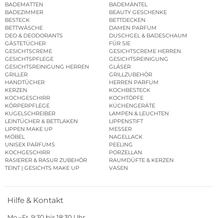
BADEMATTEN
BADEMÄNTEL
BADEZIMMER
BEAUTY GESCHENKE
BESTECK
BETTDECKEN
BETTWÄSCHE
DAMEN PARFUM
DEO & DEODORANTS
DUSCHGEL & BADESCHAUM
GÄSTETÜCHER
FÜR SIE
GESICHTSCREME
GESICHTSCREME HERREN
GESICHTSPFLEGE
GESICHTSREINIGUNG
GESICHTSREINIGUNG HERREN
GLÄSER
GRILLER
GRILLZUBEHÖR
HANDTÜCHER
HERREN PARFUM
KERZEN
KOCHBESTECK
KOCHGESCHIRR
KOCHTÖPFE
KÖRPERPFLEGE
KÜCHENGERÄTE
KUGELSCHREIBER
LAMPEN & LEUCHTEN
LEINTÜCHER & BETTLAKEN
LIPPENSTIFT
LIPPEN MAKE UP
MESSER
MÖBEL
NAGELLACK
UNISEX PARFUMS
PEELING
KOCHGESCHIRR
PORZELLAN
RASIERER & RASUR ZUBEHÖR
RAUMDÜFTE & KERZEN
TEINT | GESICHTS MAKE UP
VASEN
Hilfe & Kontakt
Mo.–Fr. 9:30 bis 18:30 Uhr