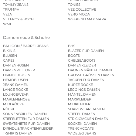
TOMMY JEANS
TONIES
TRIUMPH
VEE COLLECTIVE
VEJA
VERO MODA
VILLEROY & BOCH
WEEKEND MAX MARA
WMF
Damenmode & Schuhe
BALLOON / BARREL JEANS
BHS
BIKINIS
BLAZER FÜR DAMEN
BLUSEN
BOOTS
CAPES
CHELSEABOOTS
DAMENHOSEN
DAMENKLEIDER
DAMENPULLOVER
DAUNENMÄNTEL DAMEN
DIRNDLBLUSEN
GROSSE GRÖSSEN DAMEN
HEMDBLUSEN
JACKEN FÜR DAMEN
JEANS DAMEN
KURZE RÖCKE
LANGE RÖCKE
LEGGINGS DAMEN
LOUNGEWEAR
MÄNTEL DAMEN
MARLENEHOSE
MAXIKLEIDER
MIDI RÖCKE
MIDIKLEIDER
RÖCKE
SHAPEWEAR DAMEN
SONNENBRILLEN DAMEN
STIEFEL DAMEN
STIEFELETTEN FÜR DAMEN
STRICKJACKEN DAMEN
SWEATSHIRTS FÜR DAMEN
SOCKEN DAMEN
DIRNDL & TRACHTENKLEIDER
TRENCHCOATS
T-SHIRTS DAMEN
WIDELEG JEANS