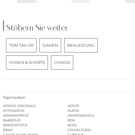
Stöbern Sie weiter
TOM TAILOR
DAMEN
BEKLEIDUNG
HOSEN & SHORTS
CHINOS
Topmarken
ADIDAS ORIGINALS
AESOP
AFFENZAHN
ALESSI
ARMANI/PRIVÉ
ARMEDANGELS
BARBOUR
BDK
BIRKENSTOCK
BOSS
BRAX
CALVIN KLEIN
CALVIN KLEIN JEANS
CLINIQUE