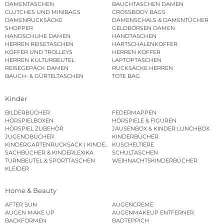
DAMENTASCHEN
BAUCHTASCHEN DAMEN
CLUTCHES UND MINIBAGS
CROSSBODY BAGS
DAMENRUCKSÄCKE
DAMENSCHALS & DAMENTÜCHER
SHOPPER
GELDBÖRSEN DAMEN
HANDSCHUHE DAMEN
HANDTASCHEN
HERREN REISETASCHEN
HARTSCHALENKOFFER
KOFFER UND TROLLEYS
HERREN KOFFER
HERREN KULTURBEUTEL
LAPTOPTASCHEN
REISEGEPÄCK DAMEN
RUCKSÄCKE HERREN
BAUCH- & GÜRTELTASCHEN
TOTE BAG
Kinder
BILDERBÜCHER
FEDERMAPPEN
HÖRSPIELBOXEN
HÖRSPIELE & FIGUREN
HÖRSPIEL ZUBEHÖR
JAUSENBOX & KINDER LUNCHBOX
JUGENDBÜCHER
KINDERBÜCHER
KINDERGARTENRUCKSACK | KINDERGARTENBEUTEL
KUSCHELTIERE
SACHBÜCHER & KINDERLEXIKA
SCHULTASCHEN
TURNBEUTEL & SPORTTASCHEN
WEIHNACHTSKINDERBÜCHER
KLEIDER
Home & Beauty
AFTER SUN
AUGENCREME
AUGEN MAKE UP
AUGENMAKEUP ENTFERNER
BACKFORMEN
BADTEPPICH