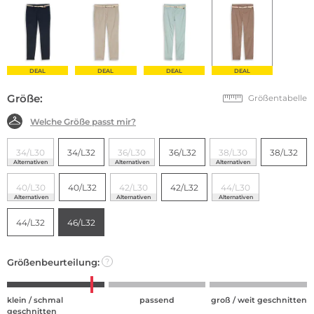
DEAL
DEAL
DEAL
DEAL
Größe:
Größentabelle
Welche Größe passt mir?
34/L30
34/L32
36/L30
36/L32
38/L30
38/L32
Alternativen
Alternativen
Alternativen
40/L30
40/L32
42/L30
42/L32
44/L30
Alternativen
Alternativen
Alternativen
44/L32
46/L32
Größenbeurteilung:
?
klein / schmal
passend
groß / weit geschnitten
geschnitten