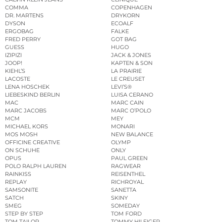
COMMA
COPENHAGEN
DR. MARTENS
DRYKORN
DYSON
ECOALF
ERGOBAG
FALKE
FRED PERRY
GOT BAG
GUESS
HUGO
IZIPIZI
JACK & JONES
JOOP!
KAPTEN & SON
KIEHL’S
LA PRAIRIE
LACOSTE
LE CREUSET
LENA HOSCHEK
LEVI’S®
LIEBESKIND BERLIN
LUISA CERANO
MAC
MARC CAIN
MARC JACOBS
MARC O’POLO
MCM
MEY
MICHAEL KORS
MONARI
MOS MOSH
NEW BALANCE
OFFICINE CREATIVE
OLYMP
ON SCHUHE
ONLY
OPUS
PAUL GREEN
POLO RALPH LAUREN
RAGWEAR
RAINKISS
REISENTHEL
REPLAY
RICHROYAL
SAMSONITE
SANETTA
SATCH
SKINY
SMEG
SOMEDAY
STEP BY STEP
TOM FORD
TOM TAILOR
TOMMY HILFIGER