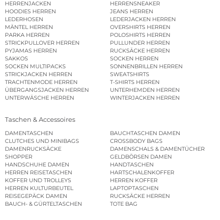
HERRENJACKEN
HERRENSNEAKER
HOODIES HERREN
JEANS HERREN
LEDERHOSEN
LEDERJACKEN HERREN
MÄNTEL HERREN
OVERSHIRTS HERREN
PARKA HERREN
POLOSHIRTS HERREN
STRICKPULLOVER HERREN
PULLUNDER HERREN
PYJAMAS HERREN
RUCKSÄCKE HERREN
SAKKOS
SOCKEN HERREN
SOCKEN MULTIPACKS
SONNENBRILLEN HERREN
STRICKJACKEN HERREN
SWEATSHIRTS
TRACHTENMODE HERREN
T-SHIRTS HERREN
ÜBERGANGSJACKEN HERREN
UNTERHEMDEN HERREN
UNTERWÄSCHE HERREN
WINTERJACKEN HERREN
Taschen & Accessoires
DAMENTASCHEN
BAUCHTASCHEN DAMEN
CLUTCHES UND MINIBAGS
CROSSBODY BAGS
DAMENRUCKSÄCKE
DAMENSCHALS & DAMENTÜCHER
SHOPPER
GELDBÖRSEN DAMEN
HANDSCHUHE DAMEN
HANDTASCHEN
HERREN REISETASCHEN
HARTSCHALENKOFFER
KOFFER UND TROLLEYS
HERREN KOFFER
HERREN KULTURBEUTEL
LAPTOPTASCHEN
REISEGEPÄCK DAMEN
RUCKSÄCKE HERREN
BAUCH- & GÜRTELTASCHEN
TOTE BAG