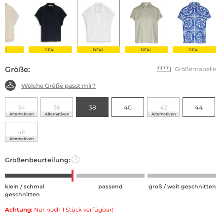
EAL
DEAL
DEAL
DEAL
DEAL
Größe:
Größentabelle
Welche Größe passt mir?
34
36
38
40
42
44
Alternativen
Alternativen
Alternativen
46
Alternativen
Größenbeurteilung:
?
klein / schmal
passend
groß / weit geschnitten
geschnitten
Achtung:
Nur noch 1 Stück verfügbar!