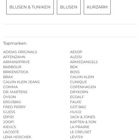
BLUSEN & TUNIKEN
BLUSEN
KURZARM
Topmarken
ADIDAS ORIGINALS
AESOP
AFFENZAHN
ALESSI
ARMANI/PRIVÉ
ARMEDANGELS
BARBOUR
BDK
BIRKENSTOCK
BOSS
BRAX
CALVIN KLEIN
CALVIN KLEIN JEANS
CLINIQUE
COMMA
COPENHAGEN
DR. MARTENS
DRYKORN
DYSON
ECOALF
ERGOBAG
FALKE
FRED PERRY
GOT BAG
GUESS
HUGO
IZIPIZI
JACK & JONES
JOOP!
KAPTEN & SON
KIEHL’S
LA PRAIRIE
LACOSTE
LE CREUSET
LENA HOSCHEK
LEVI’S®