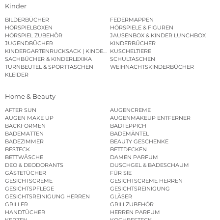
Kinder
BILDERBÜCHER
FEDERMAPPEN
HÖRSPIELBOXEN
HÖRSPIELE & FIGUREN
HÖRSPIEL ZUBEHÖR
JAUSENBOX & KINDER LUNCHBOX
JUGENDBÜCHER
KINDERBÜCHER
KINDERGARTENRUCKSACK | KINDERGARTENBEUTEL
KUSCHELTIERE
SACHBÜCHER & KINDERLEXIKA
SCHULTASCHEN
TURNBEUTEL & SPORTTASCHEN
WEIHNACHTSKINDERBÜCHER
KLEIDER
Home & Beauty
AFTER SUN
AUGENCREME
AUGEN MAKE UP
AUGENMAKEUP ENTFERNER
BACKFORMEN
BADTEPPICH
BADEMATTEN
BADEMÄNTEL
BADEZIMMER
BEAUTY GESCHENKE
BESTECK
BETTDECKEN
BETTWÄSCHE
DAMEN PARFUM
DEO & DEODORANTS
DUSCHGEL & BADESCHAUM
GÄSTETÜCHER
FÜR SIE
GESICHTSCREME
GESICHTSCREME HERREN
GESICHTSPFLEGE
GESICHTSREINIGUNG
GESICHTSREINIGUNG HERREN
GLÄSER
GRILLER
GRILLZUBEHÖR
HANDTÜCHER
HERREN PARFUM