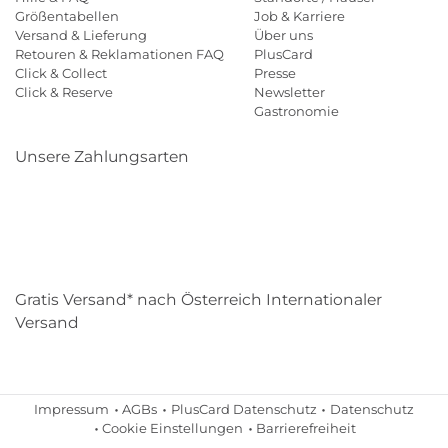
Größentabellen
Job & Karriere
Versand & Lieferung
Über uns
Retouren & Reklamationen FAQ
PlusCard
Click & Collect
Presse
Click & Reserve
Newsletter
Gastronomie
Unsere Zahlungsarten
Klarna
Paypal
Mastercard
Visa
Diners
Eps
Shop
Applepay
Amazon
Gratis Versand* nach Österreich Internationaler
Versand
Impressum
AGBs
PlusCard Datenschutz
Datenschutz
Cookie Einstellungen
Barrierefreiheit