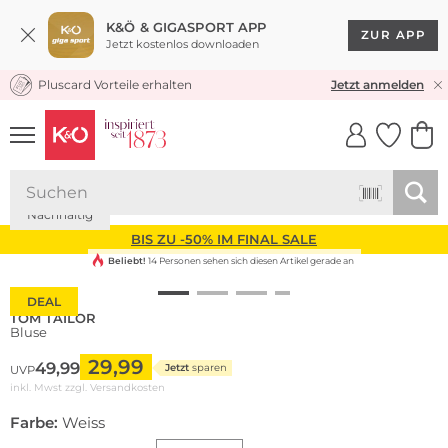
K&Ö & GIGASPORT APP
ZUR APP
Jetzt kostenlos downloaden
Pluscard Vorteile erhalten
KOSTENLOSER VERSAND* & RÜCKVERSAND
Jetzt anmelden
UNSERE APP
CLICK &
CLICK &
COLLECT
RESERVE
Nachhaltig
BIS ZU -50% IM FINAL SALE
Beliebt!
14 Personen sehen sich diesen Artikel gerade an
DEAL
TOM TAILOR
Bluse
29,99
49,99
Jetzt
sparen
UVP
inkl. Mwst zzgl.
Versandkosten
Farbe:
Weiss