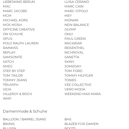
LIEBESKIND BERLIN
LUISA CERANO
MAC
MARC CAIN
MARC JACOBS
MARC O’POLO
MCM
MEY
MICHAEL KORS
MONARI
MOS MOSH
NEW BALANCE
OFFICINE CREATIVE
OLYMP
ON SCHUHE
ONLY
OPUS
PAUL GREEN
POLO RALPH LAUREN
RAGWEAR
RAINKISS
REISENTHEL
REPLAY
RICHROYAL
SAMSONITE
SANETTA
SATCH
SKINY
SMEG
SOMEDAY
STEP BY STEP
TOM FORD
TOM TAILOR
TOMMY HILFIGER
TOMMY JEANS
TONIES
TRIUMPH
VEE COLLECTIVE
VEJA
VERO MODA
VILLEROY & BOCH
WEEKEND MAX MARA
WMF
Damenmode & Schuhe
BALLOON / BARREL JEANS
BHS
BIKINIS
BLAZER FÜR DAMEN
BLUSEN
BOOTS