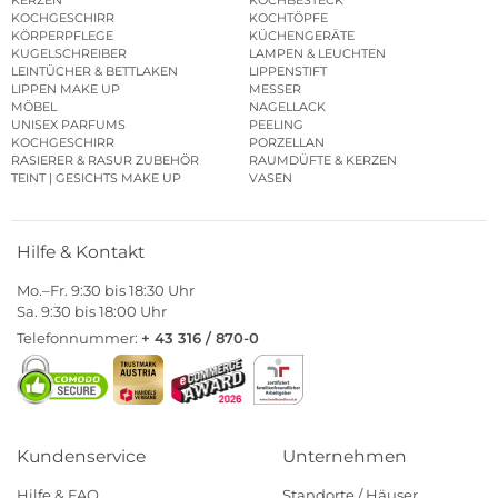
KERZEN
KOCHBESTECK
KOCHGESCHIRR
KOCHTÖPFE
KÖRPERPFLEGE
KÜCHENGERÄTE
KUGELSCHREIBER
LAMPEN & LEUCHTEN
LEINTÜCHER & BETTLAKEN
LIPPENSTIFT
LIPPEN MAKE UP
MESSER
MÖBEL
NAGELLACK
UNISEX PARFUMS
PEELING
KOCHGESCHIRR
PORZELLAN
RASIERER & RASUR ZUBEHÖR
RAUMDÜFTE & KERZEN
TEINT | GESICHTS MAKE UP
VASEN
Hilfe & Kontakt
Mo.–Fr. 9:30 bis 18:30 Uhr
Sa. 9:30 bis 18:00 Uhr
Telefonnummer:
+ 43 316 / 870-0
Kundenservice
Unternehmen
Hilfe & FAQ
Standorte / Häuser