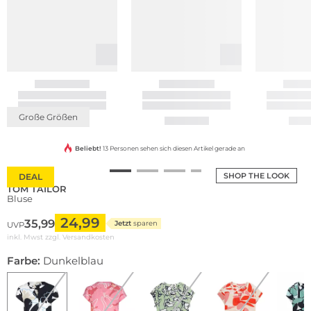
Große Größen
Beliebt!
13 Personen sehen sich diesen Artikel gerade an
SHOP THE LOOK
DEAL
TOM TAILOR
Bluse
24,99
35,99
Jetzt
sparen
UVP
inkl. Mwst zzgl.
Versandkosten
Farbe:
Dunkelblau