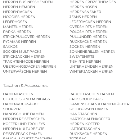
HERREN BUSINESSHEMDEN
HERREN FREIZEITHEMDEN
HERREN HEMDEN
HERRENHOSEN
HERRENJACKEN
HERRENSNEAKER
HOODIES HERREN
JEANS HERREN
LEDERHOSEN
LEDERJACKEN HERREN
MÄNTEL HERREN
OVERSHIRTS HERREN
PARKA HERREN
POLOSHIRTS HERREN
STRICKPULLOVER HERREN
PULLUNDER HERREN
PYJAMAS HERREN
RUCKSÄCKE HERREN
SAKKOS
SOCKEN HERREN
SOCKEN MULTIPACKS
SONNENBRILLEN HERREN
STRICKJACKEN HERREN
SWEATSHIRTS
TRACHTENMODE HERREN
T-SHIRTS HERREN
ÜBERGANGSJACKEN HERREN
UNTERHEMDEN HERREN
UNTERWÄSCHE HERREN
WINTERJACKEN HERREN
Taschen & Accessoires
DAMENTASCHEN
BAUCHTASCHEN DAMEN
CLUTCHES UND MINIBAGS
CROSSBODY BAGS
DAMENRUCKSÄCKE
DAMENSCHALS & DAMENTÜCHER
SHOPPER
GELDBÖRSEN DAMEN
HANDSCHUHE DAMEN
HANDTASCHEN
HERREN REISETASCHEN
HARTSCHALENKOFFER
KOFFER UND TROLLEYS
HERREN KOFFER
HERREN KULTURBEUTEL
LAPTOPTASCHEN
REISEGEPÄCK DAMEN
RUCKSÄCKE HERREN
BAUCH- & GÜRTELTASCHEN
TOTE BAG