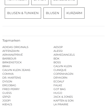
BLUSEN & TUNIKEN
BLUSEN
KURZARM
Topmarken
ADIDAS ORIGINALS
AESOP
AFFENZAHN
ALESSI
ARMANI/PRIVÉ
ARMEDANGELS
BARBOUR
BDK
BIRKENSTOCK
BOSS
BRAX
CALVIN KLEIN
CALVIN KLEIN JEANS
CLINIQUE
COMMA
COPENHAGEN
DR. MARTENS
DRYKORN
DYSON
ECOALF
ERGOBAG
FALKE
FRED PERRY
GOT BAG
GUESS
HUGO
IZIPIZI
JACK & JONES
JOOP!
KAPTEN & SON
KIEHL’S
LA PRAIRIE