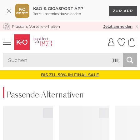
K&Ö & GIGASPORT APP
ZUR APP
Jetzt kostenlos downloaden
Pluscard Vorteile erhalten
KOSTENLOSER VERSAND* & RÜCKVERSAND
Jetzt anmelden
UNSERE APP
CLICK &
CLICK &
COLLECT
RESERVE
BIS ZU -50% IM FINAL SALE
Passende Alternativen