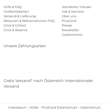
Hilfe & FAQ
Standorte / Häuser
Größentabellen
Job & Karriere
Versand & Lieferung
Über uns
Retouren & Reklamationen FAQ
PlusCard
Click & Collect
Presse
Click & Reserve
Newsletter
Gastronomie
Unsere Zahlungsarten
Klarna
Paypal
Mastercard
Visa
Diners
Eps
Shop
Applepay
Amazon
Gratis Versand* nach Österreich Internationaler
Versand
Impressum
AGBs
PlusCard Datenschutz
Datenschutz