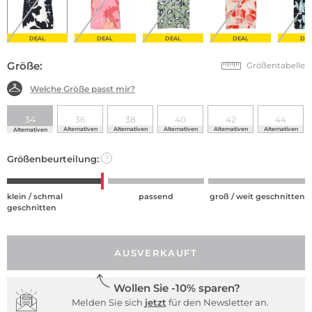
DEAL
DEAL
DEAL
DEAL
DE
Größe:
Größentabelle
Welche Größe passt mir?
34
36
38
40
42
44
Alternativen
Alternativen
Alternativen
Alternativen
Alternativen
Alternativen
Größenbeurteilung:
?
klein / schmal
passend
groß / weit geschnitten
geschnitten
AUSVERKAUFT
Wollen Sie -10% sparen?
Melden Sie sich
jetzt
für den Newsletter an.