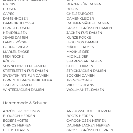
BIKINIS
BLAZER FÜR DAMEN
BLUSEN
BOOTS
CAPES
CHELSEABOOTS
DAMENHOSEN
DAMENKLEIDER
DAMENPULLOVER
DAUNENMÄNTEL DAMEN
DIRNDLBLUSEN
GROSSE GRÖSSEN DAMEN
HEMDBLUSEN
JACKEN FÜR DAMEN
JEANS DAMEN
KURZE RÖCKE
LANGE RÖCKE
LEGGINGS DAMEN
LOUNGEWEAR
MÄNTEL DAMEN
MARLENEHOSE
MAXIKLEIDER
MIDI RÖCKE
MIDIKLEIDER
RÖCKE
SHAPEWEAR DAMEN
SONNENBRILLEN DAMEN
STIEFEL DAMEN
STIEFELETTEN FÜR DAMEN
STRICKJACKEN DAMEN
SWEATSHIRTS FÜR DAMEN
SOCKEN DAMEN
DIRNDL & TRACHTENKLEIDER
TRENCHCOATS
T-SHIRTS DAMEN
WIDELEG JEANS
WINTERJACKEN DAMEN
WOLLMÄNTEL DAMEN
Herrenmode & Schuhe
ANZÜGE & SMOKINGS
ANZUGSSCHUHE HERREN
BLOUSON HERREN
BOOTS HERREN
BOXERSHORTS
CARGOHOSEN HERREN
CHINOS HERREN
DAUNENJACKEN HERREN
GILETS HERREN
GROSSE GRÖSSEN HERREN