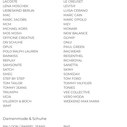
LACOSTE
LE CREUSET
LENA HOSCHEK
LEVI’S®
LIEBESKIND BERLIN
LUISA CERANO
MAC
MARC CAIN
MARC JACOBS
MARC O’POLO
MCM
MEY
MICHAEL KORS
MONARI
MOS MOSH
NEW BALANCE
OFFICINE CREATIVE
OLYMP
ON SCHUHE
ONLY
OPUS
PAUL GREEN
POLO RALPH LAUREN
RAGWEAR
RAINKISS
REISENTHEL
REPLAY
RICHROYAL
SAMSONITE
SANETTA
SATCH
SKINY
SMEG
SOMEDAY
STEP BY STEP
TOM FORD
TOM TAILOR
TOMMY HILFIGER
TOMMY JEANS
TONIES
TRIUMPH
VEE COLLECTIVE
VEJA
VERO MODA
VILLEROY & BOCH
WEEKEND MAX MARA
WMF
Damenmode & Schuhe
BALLOON / BARREL JEANS
BHS