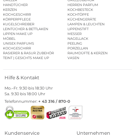
HANDTÜCHER
HERREN PARFUM
KERZEN
KOCHBESTECK
KOCHGESCHIRR
KOCHTÖPFE
KÖRPERPFLEGE
KÜCHENGERÄTE
KUGELSCHREIBER
LAMPEN & LEUCHTEN
LEINTÜCHER & BETTLAKEN
LIPPENSTIFT
LIPPEN MAKE UP
MESSER
MÖBEL
NAGELLACK
UNISEX PARFUMS
PEELING
KOCHGESCHIRR
PORZELLAN
RASIERER & RASUR ZUBEHÖR
RAUMDÜFTE & KERZEN
TEINT | GESICHTS MAKE UP
VASEN
Hilfe & Kontakt
Mo.–Fr. 9:30 bis 18:30 Uhr
Sa. 9:30 bis 18:00 Uhr
Telefonnummer:
+ 43 316 / 870-0
Kundenservice
Unternehmen