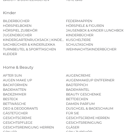
Kinder
BILDERBÜCHER
FEDERMAPPEN
HÖRSPIELBOXEN
HÖRSPIELE & FIGUREN
HÖRSPIEL ZUBEHÖR
JAUSENBOX & KINDER LUNCHBOX
JUGENDBÜCHER
KINDERBÜCHER
KINDERGARTENRUCKSACK | KINDERGARTENBEUTEL
KUSCHELTIERE
SACHBÜCHER & KINDERLEXIKA
SCHULTASCHEN
TURNBEUTEL & SPORTTASCHEN
WEIHNACHTSKINDERBÜCHER
KLEIDER
Home & Beauty
AFTER SUN
AUGENCREME
AUGEN MAKE UP
AUGENMAKEUP ENTFERNER
BACKFORMEN
BADTEPPICH
BADEMATTEN
BADEMÄNTEL
BADEZIMMER
BEAUTY GESCHENKE
BESTECK
BETTDECKEN
BETTWÄSCHE
DAMEN PARFUM
DEO & DEODORANTS
DUSCHGEL & BADESCHAUM
GÄSTETÜCHER
FÜR SIE
GESICHTSCREME
GESICHTSCREME HERREN
GESICHTSPFLEGE
GESICHTSREINIGUNG
GESICHTSREINIGUNG HERREN
GLÄSER
GRILLER
GRILLZUBEHÖR