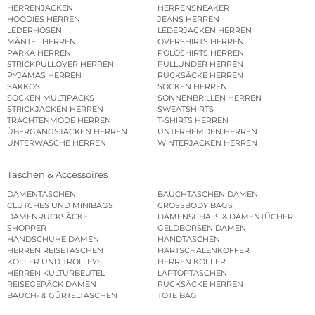
HERRENJACKEN
HERRENSNEAKER
HOODIES HERREN
JEANS HERREN
LEDERHOSEN
LEDERJACKEN HERREN
MÄNTEL HERREN
OVERSHIRTS HERREN
PARKA HERREN
POLOSHIRTS HERREN
STRICKPULLOVER HERREN
PULLUNDER HERREN
PYJAMAS HERREN
RUCKSÄCKE HERREN
SAKKOS
SOCKEN HERREN
SOCKEN MULTIPACKS
SONNENBRILLEN HERREN
STRICKJACKEN HERREN
SWEATSHIRTS
TRACHTENMODE HERREN
T-SHIRTS HERREN
ÜBERGANGSJACKEN HERREN
UNTERHEMDEN HERREN
UNTERWÄSCHE HERREN
WINTERJACKEN HERREN
Taschen & Accessoires
DAMENTASCHEN
BAUCHTASCHEN DAMEN
CLUTCHES UND MINIBAGS
CROSSBODY BAGS
DAMENRUCKSÄCKE
DAMENSCHALS & DAMENTÜCHER
SHOPPER
GELDBÖRSEN DAMEN
HANDSCHUHE DAMEN
HANDTASCHEN
HERREN REISETASCHEN
HARTSCHALENKOFFER
KOFFER UND TROLLEYS
HERREN KOFFER
HERREN KULTURBEUTEL
LAPTOPTASCHEN
REISEGEPÄCK DAMEN
RUCKSÄCKE HERREN
BAUCH- & GÜRTELTASCHEN
TOTE BAG