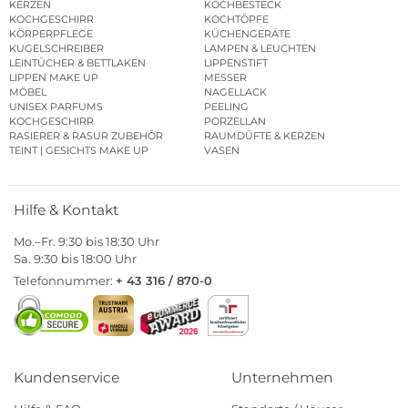
KERZEN
KOCHBESTECK
KOCHGESCHIRR
KOCHTÖPFE
KÖRPERPFLEGE
KÜCHENGERÄTE
KUGELSCHREIBER
LAMPEN & LEUCHTEN
LEINTÜCHER & BETTLAKEN
LIPPENSTIFT
LIPPEN MAKE UP
MESSER
MÖBEL
NAGELLACK
UNISEX PARFUMS
PEELING
KOCHGESCHIRR
PORZELLAN
RASIERER & RASUR ZUBEHÖR
RAUMDÜFTE & KERZEN
TEINT | GESICHTS MAKE UP
VASEN
Hilfe & Kontakt
Mo.–Fr. 9:30 bis 18:30 Uhr
Sa. 9:30 bis 18:00 Uhr
Telefonnummer:
+ 43 316 / 870-0
Kundenservice
Unternehmen