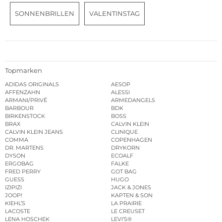
SONNENBRILLEN
VALENTINSTAG
Topmarken
ADIDAS ORIGINALS
AESOP
AFFENZAHN
ALESSI
ARMANI/PRIVÉ
ARMEDANGELS
BARBOUR
BDK
BIRKENSTOCK
BOSS
BRAX
CALVIN KLEIN
CALVIN KLEIN JEANS
CLINIQUE
COMMA
COPENHAGEN
DR. MARTENS
DRYKORN
DYSON
ECOALF
ERGOBAG
FALKE
FRED PERRY
GOT BAG
GUESS
HUGO
IZIPIZI
JACK & JONES
JOOP!
KAPTEN & SON
KIEHL’S
LA PRAIRIE
LACOSTE
LE CREUSET
LENA HOSCHEK
LEVI’S®