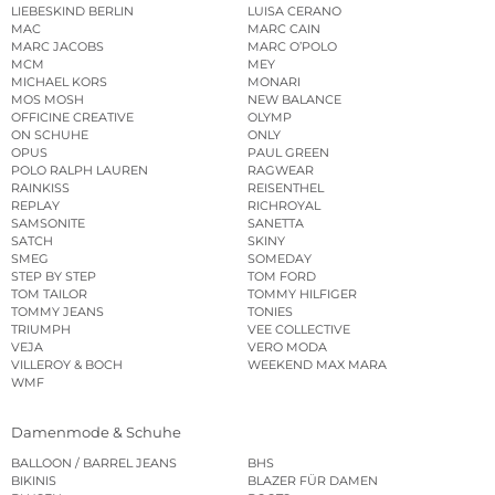
LIEBESKIND BERLIN
LUISA CERANO
MAC
MARC CAIN
MARC JACOBS
MARC O’POLO
MCM
MEY
MICHAEL KORS
MONARI
MOS MOSH
NEW BALANCE
OFFICINE CREATIVE
OLYMP
ON SCHUHE
ONLY
OPUS
PAUL GREEN
POLO RALPH LAUREN
RAGWEAR
RAINKISS
REISENTHEL
REPLAY
RICHROYAL
SAMSONITE
SANETTA
SATCH
SKINY
SMEG
SOMEDAY
STEP BY STEP
TOM FORD
TOM TAILOR
TOMMY HILFIGER
TOMMY JEANS
TONIES
TRIUMPH
VEE COLLECTIVE
VEJA
VERO MODA
VILLEROY & BOCH
WEEKEND MAX MARA
WMF
Damenmode & Schuhe
BALLOON / BARREL JEANS
BHS
BIKINIS
BLAZER FÜR DAMEN