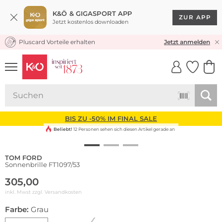
K&Ö & GIGASPORT APP
ZUR APP
Jetzt kostenlos downloaden
Pluscard Vorteile erhalten
KOSTENLOSER VERSAND* & RÜCKVERSAND
Jetzt anmelden
UNSERE APP
CLICK &
CLICK &
COLLECT
RESERVE
BIS ZU -50% IM FINAL SALE
Beliebt!
12 Personen sehen sich diesen Artikel gerade an
TOM FORD
Sonnenbrille FT1097/53
305,00
inkl. Mwst zzgl.
Versandkosten
Farbe:
Grau