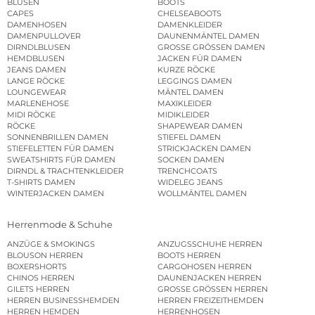
BLUSEN
BOOTS
CAPES
CHELSEABOOTS
DAMENHOSEN
DAMENKLEIDER
DAMENPULLOVER
DAUNENMÄNTEL DAMEN
DIRNDLBLUSEN
GROSSE GRÖSSEN DAMEN
HEMDBLUSEN
JACKEN FÜR DAMEN
JEANS DAMEN
KURZE RÖCKE
LANGE RÖCKE
LEGGINGS DAMEN
LOUNGEWEAR
MÄNTEL DAMEN
MARLENEHOSE
MAXIKLEIDER
MIDI RÖCKE
MIDIKLEIDER
RÖCKE
SHAPEWEAR DAMEN
SONNENBRILLEN DAMEN
STIEFEL DAMEN
STIEFELETTEN FÜR DAMEN
STRICKJACKEN DAMEN
SWEATSHIRTS FÜR DAMEN
SOCKEN DAMEN
DIRNDL & TRACHTENKLEIDER
TRENCHCOATS
T-SHIRTS DAMEN
WIDELEG JEANS
WINTERJACKEN DAMEN
WOLLMÄNTEL DAMEN
Herrenmode & Schuhe
ANZÜGE & SMOKINGS
ANZUGSSCHUHE HERREN
BLOUSON HERREN
BOOTS HERREN
BOXERSHORTS
CARGOHOSEN HERREN
CHINOS HERREN
DAUNENJACKEN HERREN
GILETS HERREN
GROSSE GRÖSSEN HERREN
HERREN BUSINESSHEMDEN
HERREN FREIZEITHEMDEN
HERREN HEMDEN
HERRENHOSEN