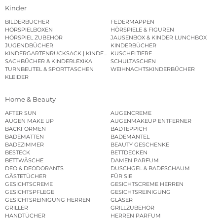
Kinder
BILDERBÜCHER
FEDERMAPPEN
HÖRSPIELBOXEN
HÖRSPIELE & FIGUREN
HÖRSPIEL ZUBEHÖR
JAUSENBOX & KINDER LUNCHBOX
JUGENDBÜCHER
KINDERBÜCHER
KINDERGARTENRUCKSACK | KINDERGARTENBEUTEL
KUSCHELTIERE
SACHBÜCHER & KINDERLEXIKA
SCHULTASCHEN
TURNBEUTEL & SPORTTASCHEN
WEIHNACHTSKINDERBÜCHER
KLEIDER
Home & Beauty
AFTER SUN
AUGENCREME
AUGEN MAKE UP
AUGENMAKEUP ENTFERNER
BACKFORMEN
BADTEPPICH
BADEMATTEN
BADEMÄNTEL
BADEZIMMER
BEAUTY GESCHENKE
BESTECK
BETTDECKEN
BETTWÄSCHE
DAMEN PARFUM
DEO & DEODORANTS
DUSCHGEL & BADESCHAUM
GÄSTETÜCHER
FÜR SIE
GESICHTSCREME
GESICHTSCREME HERREN
GESICHTSPFLEGE
GESICHTSREINIGUNG
GESICHTSREINIGUNG HERREN
GLÄSER
GRILLER
GRILLZUBEHÖR
HANDTÜCHER
HERREN PARFUM