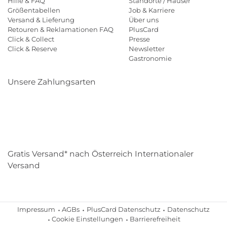
Hilfe & FAQ
Standorte / Häuser
Größentabellen
Job & Karriere
Versand & Lieferung
Über uns
Retouren & Reklamationen FAQ
PlusCard
Click & Collect
Presse
Click & Reserve
Newsletter
Gastronomie
Unsere Zahlungsarten
Klarna
Paypal
Mastercard
Visa
Diners
Eps
Shop
Applepay
Amazon
Gratis Versand* nach Österreich Internationaler
Versand
Impressum
AGBs
PlusCard Datenschutz
Datenschutz
Cookie Einstellungen
Barrierefreiheit