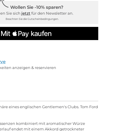
Wollen Sie -10% sparen?
en Sie sich
jetzt
für den Newsletter an.
Beachten Sie die Gutscheinbedingungen.
rve
rkeiten anzeigen & reservieren
phäre eines englischen Gentlemen's Clubs. Tom Ford
Essenzen kombiniert mit aromatischer Würze
verlauf endet mit einem Akkord getrockneter