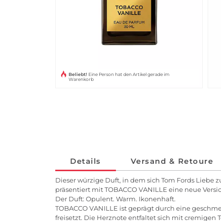
Beliebt!
Eine Person hat den Artikel gerade im
Warenkorb
Details
Versand & Retoure
Dieser würzige Duft, in dem sich Tom Fords Liebe 
präsentiert mit TOBACCO VANILLE eine neue Versio
Der Duft: Opulent. Warm. Ikonenhaft.
TOBACCO VANILLE ist geprägt durch eine geschmeid
freisetzt. Die Herznote entfaltet sich mit cremig