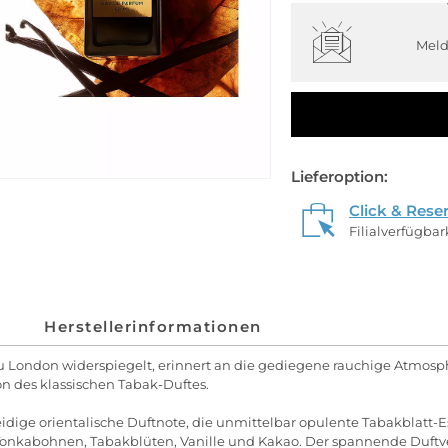
Meld
Lieferoption:
Click & Rese
Filialverfügba
Herstellerinformationen
zu London widerspiegelt, erinnert an die gediegene rauchige Atmos
n des klassischen Tabak-Duftes.
ige orientalische Duftnote, die unmittelbar opulente Tabakblatt-
en Tonkabohnen, Tabakblüten, Vanille und Kakao. Der spannende Duft