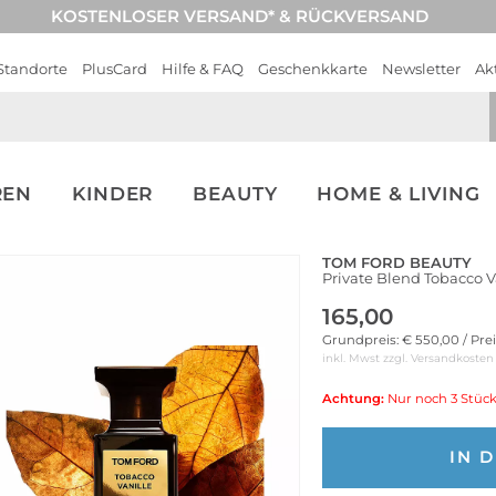
KOSTENLOSER VERSAND* & RÜCKVERSAND
Standorte
PlusCard
Hilfe & FAQ
Geschenkkarte
Newsletter
Ak
REN
KINDER
BEAUTY
HOME & LIVING
TOM FORD BEAUTY
Private Blend Tobacco 
165,00
Grundpreis: € 550,00 / Pre
inkl. Mwst zzgl.
Versandkosten
Achtung:
Nur noch 3 Stück
IN 