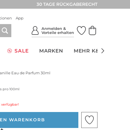
30 TAGE RÜCKGABERECHT
tionen
App
Anmelden &
Vorteile erhalten
SALE
MARKEN
MEHR K&Ö
NACH
Vanille Eau de Parfum 30ml
is pro 100ml
 verfügbar!
DEN WARENKORB