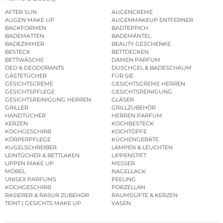
AFTER SUN
AUGENCREME
AUGEN MAKE UP
AUGENMAKEUP ENTFERNER
BACKFORMEN
BADTEPPICH
BADEMATTEN
BADEMÄNTEL
BADEZIMMER
BEAUTY GESCHENKE
BESTECK
BETTDECKEN
BETTWÄSCHE
DAMEN PARFUM
DEO & DEODORANTS
DUSCHGEL & BADESCHAUM
GÄSTETÜCHER
FÜR SIE
GESICHTSCREME
GESICHTSCREME HERREN
GESICHTSPFLEGE
GESICHTSREINIGUNG
GESICHTSREINIGUNG HERREN
GLÄSER
GRILLER
GRILLZUBEHÖR
HANDTÜCHER
HERREN PARFUM
KERZEN
KOCHBESTECK
KOCHGESCHIRR
KOCHTÖPFE
KÖRPERPFLEGE
KÜCHENGERÄTE
KUGELSCHREIBER
LAMPEN & LEUCHTEN
LEINTÜCHER & BETTLAKEN
LIPPENSTIFT
LIPPEN MAKE UP
MESSER
MÖBEL
NAGELLACK
UNISEX PARFUMS
PEELING
KOCHGESCHIRR
PORZELLAN
RASIERER & RASUR ZUBEHÖR
RAUMDÜFTE & KERZEN
TEINT | GESICHTS MAKE UP
VASEN