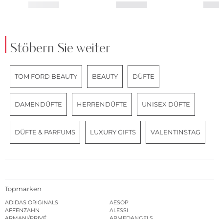
Stöbern Sie weiter
TOM FORD BEAUTY
BEAUTY
DÜFTE
DAMENDÜFTE
HERRENDÜFTE
UNISEX DÜFTE
DÜFTE & PARFUMS
LUXURY GIFTS
VALENTINSTAG
Topmarken
ADIDAS ORIGINALS
AESOP
AFFENZAHN
ALESSI
ARMANI/PRIVÉ
ARMEDANGELS