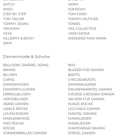
SATCH
SKINY
SMEG
SOMEDAY
STEP BY STEP
TOM FORD
TOM TAILOR
TOMMY HILFIGER
TOMMY JEANS
TONIES
TRIUMPH
VEE COLLECTIVE
VEJA
VERO MODA
VILLEROY & BOCH
WEEKEND MAX MARA
WMF
Damenmode & Schuhe
BALLOON / BARREL JEANS
BHS
BIKINIS
BLAZER FÜR DAMEN
BLUSEN
BOOTS
CAPES
CHELSEABOOTS
DAMENHOSEN
DAMENKLEIDER
DAMENPULLOVER
DAUNENMÄNTEL DAMEN
DIRNDLBLUSEN
GROSSE GRÖSSEN DAMEN
HEMDBLUSEN
JACKEN FÜR DAMEN
JEANS DAMEN
KURZE RÖCKE
LANGE RÖCKE
LEGGINGS DAMEN
LOUNGEWEAR
MÄNTEL DAMEN
MARLENEHOSE
MAXIKLEIDER
MIDI RÖCKE
MIDIKLEIDER
RÖCKE
SHAPEWEAR DAMEN
SONNENBRILLEN DAMEN
STIEFEL DAMEN