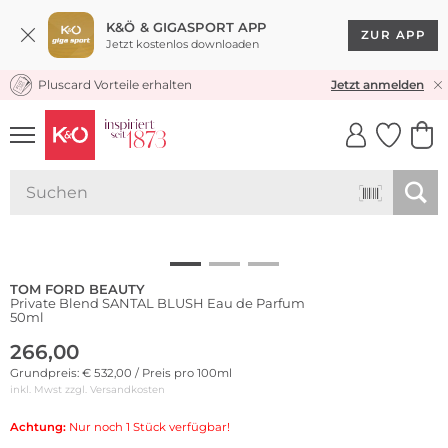
K&Ö & GIGASPORT APP
ZUR APP
Jetzt kostenlos downloaden
Pluscard Vorteile erhalten
KOSTENLOSER VERSAND* & RÜCKVERSAND
Jetzt anmelden
UNSERE APP
CLICK &
CLICK &
COLLECT
RESERVE
TOM FORD BEAUTY
Private Blend SANTAL BLUSH Eau de Parfum
50ml
266,00
Grundpreis: € 532,00 / Preis pro 100ml
inkl. Mwst zzgl.
Versandkosten
Achtung:
Nur noch 1 Stück verfügbar!