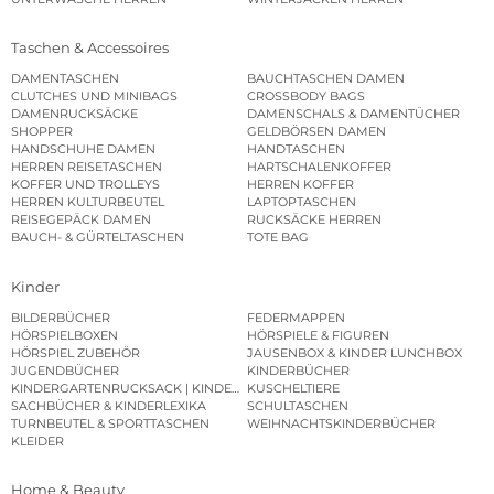
Taschen & Accessoires
DAMENTASCHEN
BAUCHTASCHEN DAMEN
CLUTCHES UND MINIBAGS
CROSSBODY BAGS
DAMENRUCKSÄCKE
DAMENSCHALS & DAMENTÜCHER
SHOPPER
GELDBÖRSEN DAMEN
HANDSCHUHE DAMEN
HANDTASCHEN
HERREN REISETASCHEN
HARTSCHALENKOFFER
KOFFER UND TROLLEYS
HERREN KOFFER
HERREN KULTURBEUTEL
LAPTOPTASCHEN
REISEGEPÄCK DAMEN
RUCKSÄCKE HERREN
BAUCH- & GÜRTELTASCHEN
TOTE BAG
Kinder
BILDERBÜCHER
FEDERMAPPEN
HÖRSPIELBOXEN
HÖRSPIELE & FIGUREN
HÖRSPIEL ZUBEHÖR
JAUSENBOX & KINDER LUNCHBOX
JUGENDBÜCHER
KINDERBÜCHER
KINDERGARTENRUCKSACK | KINDERGARTENBEUTEL
KUSCHELTIERE
SACHBÜCHER & KINDERLEXIKA
SCHULTASCHEN
TURNBEUTEL & SPORTTASCHEN
WEIHNACHTSKINDERBÜCHER
KLEIDER
Home & Beauty