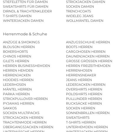
STIEFELETTEN FÜR DAMEN
STRICKJACKEN DAMEN
SWEATSHIRTS FÜR DAMEN
SOCKEN DAMEN
DIRNDL & TRACHTENKLEIDER
TRENCHCOATS
T-SHIRTS DAMEN
WIDELEG JEANS
WINTERJACKEN DAMEN
WOLLMÄNTEL DAMEN
Herrenmode & Schuhe
ANZÜGE & SMOKINGS
ANZUGSSCHUHE HERREN
BLOUSON HERREN
BOOTS HERREN
BOXERSHORTS
CARGOHOSEN HERREN
CHINOS HERREN
DAUNENJACKEN HERREN
GILETS HERREN
GROSSE GRÖSSEN HERREN
HERREN BUSINESSHEMDEN
HERREN FREIZEITHEMDEN
HERREN HEMDEN
HERRENHOSEN
HERRENJACKEN
HERRENSNEAKER
HOODIES HERREN
JEANS HERREN
LEDERHOSEN
LEDERJACKEN HERREN
MÄNTEL HERREN
OVERSHIRTS HERREN
PARKA HERREN
POLOSHIRTS HERREN
STRICKPULLOVER HERREN
PULLUNDER HERREN
PYJAMAS HERREN
RUCKSÄCKE HERREN
SAKKOS
SOCKEN HERREN
SOCKEN MULTIPACKS
SONNENBRILLEN HERREN
STRICKJACKEN HERREN
SWEATSHIRTS
TRACHTENMODE HERREN
T-SHIRTS HERREN
ÜBERGANGSJACKEN HERREN
UNTERHEMDEN HERREN
UNTERWÄSCHE HERREN
WINTERJACKEN HERREN