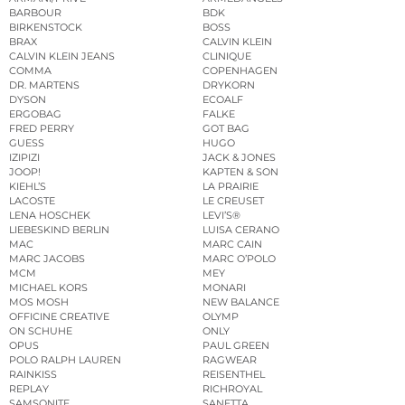
BARBOUR
BDK
BIRKENSTOCK
BOSS
BRAX
CALVIN KLEIN
CALVIN KLEIN JEANS
CLINIQUE
COMMA
COPENHAGEN
DR. MARTENS
DRYKORN
DYSON
ECOALF
ERGOBAG
FALKE
FRED PERRY
GOT BAG
GUESS
HUGO
IZIPIZI
JACK & JONES
JOOP!
KAPTEN & SON
KIEHL’S
LA PRAIRIE
LACOSTE
LE CREUSET
LENA HOSCHEK
LEVI’S®
LIEBESKIND BERLIN
LUISA CERANO
MAC
MARC CAIN
MARC JACOBS
MARC O’POLO
MCM
MEY
MICHAEL KORS
MONARI
MOS MOSH
NEW BALANCE
OFFICINE CREATIVE
OLYMP
ON SCHUHE
ONLY
OPUS
PAUL GREEN
POLO RALPH LAUREN
RAGWEAR
RAINKISS
REISENTHEL
REPLAY
RICHROYAL
SAMSONITE
SANETTA