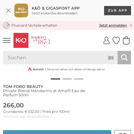
K&Ö & GIGASPORT APP
ZUR APP
Jetzt kostenlos downloaden
Pluscard Vorteile erhalten
KOSTENLOSER VERSAND* & RÜCKVERSAND
Jetzt anmelden
UNSERE APP
CLICK &
CLICK &
COLLECT
RESERVE
Beliebt!
5 Personen sehen sich diesen Artikel gerade an
TOM FORD BEAUTY
Private Blend Mandarino di Amalfi Eau de
Parfum 50ml
266,00
Grundpreis: € 532,00 / Preis pro 100ml
inkl. Mwst zzgl.
Versandkosten