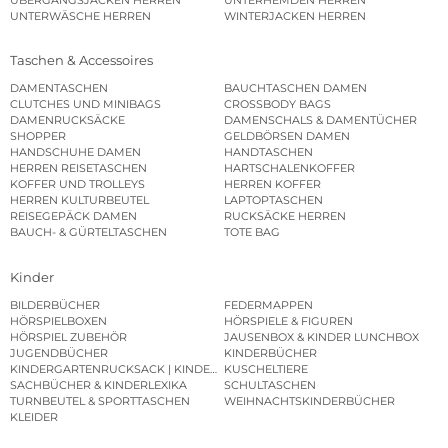
UNTERWÄSCHE HERREN
WINTERJACKEN HERREN
Taschen & Accessoires
DAMENTASCHEN
BAUCHTASCHEN DAMEN
CLUTCHES UND MINIBAGS
CROSSBODY BAGS
DAMENRUCKSÄCKE
DAMENSCHALS & DAMENTÜCHER
SHOPPER
GELDBÖRSEN DAMEN
HANDSCHUHE DAMEN
HANDTASCHEN
HERREN REISETASCHEN
HARTSCHALENKOFFER
KOFFER UND TROLLEYS
HERREN KOFFER
HERREN KULTURBEUTEL
LAPTOPTASCHEN
REISEGEPÄCK DAMEN
RUCKSÄCKE HERREN
BAUCH- & GÜRTELTASCHEN
TOTE BAG
Kinder
BILDERBÜCHER
FEDERMAPPEN
HÖRSPIELBOXEN
HÖRSPIELE & FIGUREN
HÖRSPIEL ZUBEHÖR
JAUSENBOX & KINDER LUNCHBOX
JUGENDBÜCHER
KINDERBÜCHER
KINDERGARTENRUCKSACK | KINDERGARTENBEUTEL
KUSCHELTIERE
SACHBÜCHER & KINDERLEXIKA
SCHULTASCHEN
TURNBEUTEL & SPORTTASCHEN
WEIHNACHTSKINDERBÜCHER
KLEIDER