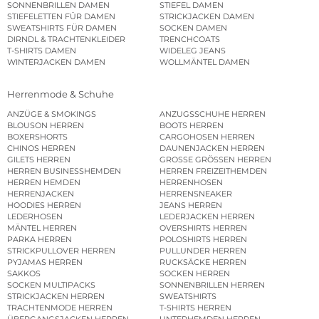
SONNENBRILLEN DAMEN
STIEFEL DAMEN
STIEFELETTEN FÜR DAMEN
STRICKJACKEN DAMEN
SWEATSHIRTS FÜR DAMEN
SOCKEN DAMEN
DIRNDL & TRACHTENKLEIDER
TRENCHCOATS
T-SHIRTS DAMEN
WIDELEG JEANS
WINTERJACKEN DAMEN
WOLLMÄNTEL DAMEN
Herrenmode & Schuhe
ANZÜGE & SMOKINGS
ANZUGSSCHUHE HERREN
BLOUSON HERREN
BOOTS HERREN
BOXERSHORTS
CARGOHOSEN HERREN
CHINOS HERREN
DAUNENJACKEN HERREN
GILETS HERREN
GROSSE GRÖSSEN HERREN
HERREN BUSINESSHEMDEN
HERREN FREIZEITHEMDEN
HERREN HEMDEN
HERRENHOSEN
HERRENJACKEN
HERRENSNEAKER
HOODIES HERREN
JEANS HERREN
LEDERHOSEN
LEDERJACKEN HERREN
MÄNTEL HERREN
OVERSHIRTS HERREN
PARKA HERREN
POLOSHIRTS HERREN
STRICKPULLOVER HERREN
PULLUNDER HERREN
PYJAMAS HERREN
RUCKSÄCKE HERREN
SAKKOS
SOCKEN HERREN
SOCKEN MULTIPACKS
SONNENBRILLEN HERREN
STRICKJACKEN HERREN
SWEATSHIRTS
TRACHTENMODE HERREN
T-SHIRTS HERREN
ÜBERGANGSJACKEN HERREN
UNTERHEMDEN HERREN