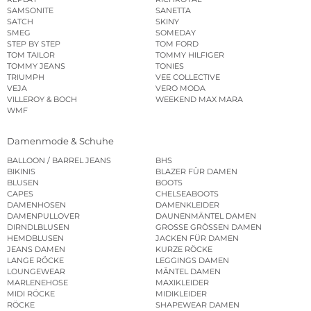
SAMSONITE
SANETTA
SATCH
SKINY
SMEG
SOMEDAY
STEP BY STEP
TOM FORD
TOM TAILOR
TOMMY HILFIGER
TOMMY JEANS
TONIES
TRIUMPH
VEE COLLECTIVE
VEJA
VERO MODA
VILLEROY & BOCH
WEEKEND MAX MARA
WMF
Damenmode & Schuhe
BALLOON / BARREL JEANS
BHS
BIKINIS
BLAZER FÜR DAMEN
BLUSEN
BOOTS
CAPES
CHELSEABOOTS
DAMENHOSEN
DAMENKLEIDER
DAMENPULLOVER
DAUNENMÄNTEL DAMEN
DIRNDLBLUSEN
GROSSE GRÖSSEN DAMEN
HEMDBLUSEN
JACKEN FÜR DAMEN
JEANS DAMEN
KURZE RÖCKE
LANGE RÖCKE
LEGGINGS DAMEN
LOUNGEWEAR
MÄNTEL DAMEN
MARLENEHOSE
MAXIKLEIDER
MIDI RÖCKE
MIDIKLEIDER
RÖCKE
SHAPEWEAR DAMEN