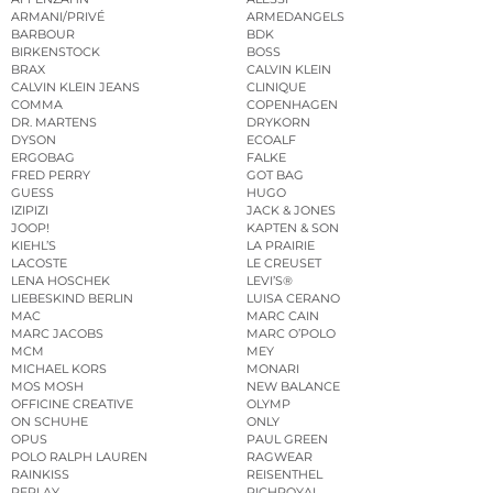
ARMANI/PRIVÉ
ARMEDANGELS
BARBOUR
BDK
BIRKENSTOCK
BOSS
BRAX
CALVIN KLEIN
CALVIN KLEIN JEANS
CLINIQUE
COMMA
COPENHAGEN
DR. MARTENS
DRYKORN
DYSON
ECOALF
ERGOBAG
FALKE
FRED PERRY
GOT BAG
GUESS
HUGO
IZIPIZI
JACK & JONES
JOOP!
KAPTEN & SON
KIEHL’S
LA PRAIRIE
LACOSTE
LE CREUSET
LENA HOSCHEK
LEVI’S®
LIEBESKIND BERLIN
LUISA CERANO
MAC
MARC CAIN
MARC JACOBS
MARC O’POLO
MCM
MEY
MICHAEL KORS
MONARI
MOS MOSH
NEW BALANCE
OFFICINE CREATIVE
OLYMP
ON SCHUHE
ONLY
OPUS
PAUL GREEN
POLO RALPH LAUREN
RAGWEAR
RAINKISS
REISENTHEL
REPLAY
RICHROYAL