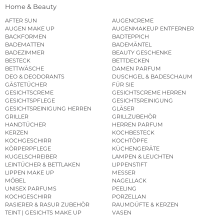
Home & Beauty
AFTER SUN
AUGENCREME
AUGEN MAKE UP
AUGENMAKEUP ENTFERNER
BACKFORMEN
BADTEPPICH
BADEMATTEN
BADEMÄNTEL
BADEZIMMER
BEAUTY GESCHENKE
BESTECK
BETTDECKEN
BETTWÄSCHE
DAMEN PARFUM
DEO & DEODORANTS
DUSCHGEL & BADESCHAUM
GÄSTETÜCHER
FÜR SIE
GESICHTSCREME
GESICHTSCREME HERREN
GESICHTSPFLEGE
GESICHTSREINIGUNG
GESICHTSREINIGUNG HERREN
GLÄSER
GRILLER
GRILLZUBEHÖR
HANDTÜCHER
HERREN PARFUM
KERZEN
KOCHBESTECK
KOCHGESCHIRR
KOCHTÖPFE
KÖRPERPFLEGE
KÜCHENGERÄTE
KUGELSCHREIBER
LAMPEN & LEUCHTEN
LEINTÜCHER & BETTLAKEN
LIPPENSTIFT
LIPPEN MAKE UP
MESSER
MÖBEL
NAGELLACK
UNISEX PARFUMS
PEELING
KOCHGESCHIRR
PORZELLAN
RASIERER & RASUR ZUBEHÖR
RAUMDÜFTE & KERZEN
TEINT | GESICHTS MAKE UP
VASEN