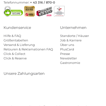
Telefonnummer:
+ 43 316 / 870-0
Kundenservice
Unternehmen
Hilfe & FAQ
Standorte / Häuser
Größentabellen
Job & Karriere
Versand & Lieferung
Über uns
Retouren & Reklamationen FAQ
PlusCard
Click & Collect
Presse
Click & Reserve
Newsletter
Gastronomie
Unsere Zahlungsarten
Klarna
Paypal
Mastercard
Visa
Diners
Eps
Shop
Applepay
Amazon