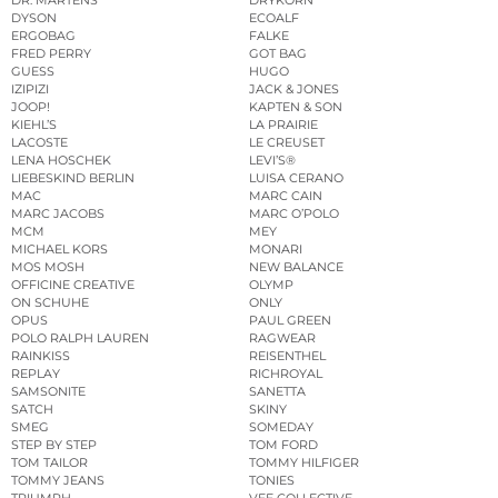
DYSON
ECOALF
ERGOBAG
FALKE
FRED PERRY
GOT BAG
GUESS
HUGO
IZIPIZI
JACK & JONES
JOOP!
KAPTEN & SON
KIEHL’S
LA PRAIRIE
LACOSTE
LE CREUSET
LENA HOSCHEK
LEVI’S®
LIEBESKIND BERLIN
LUISA CERANO
MAC
MARC CAIN
MARC JACOBS
MARC O’POLO
MCM
MEY
MICHAEL KORS
MONARI
MOS MOSH
NEW BALANCE
OFFICINE CREATIVE
OLYMP
ON SCHUHE
ONLY
OPUS
PAUL GREEN
POLO RALPH LAUREN
RAGWEAR
RAINKISS
REISENTHEL
REPLAY
RICHROYAL
SAMSONITE
SANETTA
SATCH
SKINY
SMEG
SOMEDAY
STEP BY STEP
TOM FORD
TOM TAILOR
TOMMY HILFIGER
TOMMY JEANS
TONIES
TRIUMPH
VEE COLLECTIVE