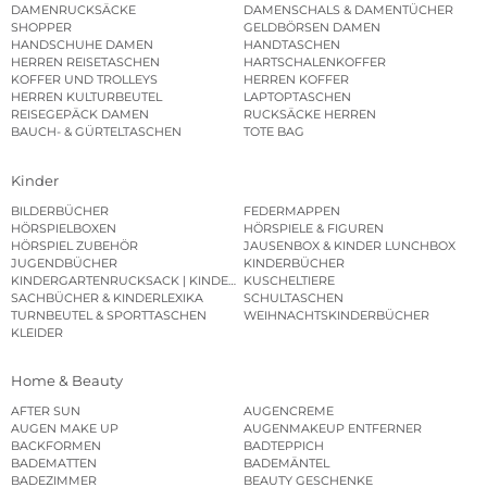
DAMENRUCKSÄCKE
DAMENSCHALS & DAMENTÜCHER
SHOPPER
GELDBÖRSEN DAMEN
HANDSCHUHE DAMEN
HANDTASCHEN
HERREN REISETASCHEN
HARTSCHALENKOFFER
KOFFER UND TROLLEYS
HERREN KOFFER
HERREN KULTURBEUTEL
LAPTOPTASCHEN
REISEGEPÄCK DAMEN
RUCKSÄCKE HERREN
BAUCH- & GÜRTELTASCHEN
TOTE BAG
Kinder
BILDERBÜCHER
FEDERMAPPEN
HÖRSPIELBOXEN
HÖRSPIELE & FIGUREN
HÖRSPIEL ZUBEHÖR
JAUSENBOX & KINDER LUNCHBOX
JUGENDBÜCHER
KINDERBÜCHER
KINDERGARTENRUCKSACK | KINDERGARTENBEUTEL
KUSCHELTIERE
SACHBÜCHER & KINDERLEXIKA
SCHULTASCHEN
TURNBEUTEL & SPORTTASCHEN
WEIHNACHTSKINDERBÜCHER
KLEIDER
Home & Beauty
AFTER SUN
AUGENCREME
AUGEN MAKE UP
AUGENMAKEUP ENTFERNER
BACKFORMEN
BADTEPPICH
BADEMATTEN
BADEMÄNTEL
BADEZIMMER
BEAUTY GESCHENKE