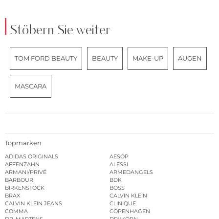
Stöbern Sie weiter
TOM FORD BEAUTY
BEAUTY
MAKE-UP
AUGEN
MASCARA
Topmarken
ADIDAS ORIGINALS
AESOP
AFFENZAHN
ALESSI
ARMANI/PRIVÉ
ARMEDANGELS
BARBOUR
BDK
BIRKENSTOCK
BOSS
BRAX
CALVIN KLEIN
CALVIN KLEIN JEANS
CLINIQUE
COMMA
COPENHAGEN
DR. MARTENS
DRYKORN