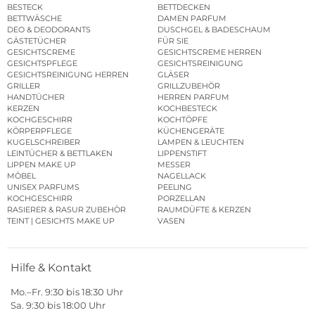
BESTECK
BETTDECKEN
BETTWÄSCHE
DAMEN PARFUM
DEO & DEODORANTS
DUSCHGEL & BADESCHAUM
GÄSTETÜCHER
FÜR SIE
GESICHTSCREME
GESICHTSCREME HERREN
GESICHTSPFLEGE
GESICHTSREINIGUNG
GESICHTSREINIGUNG HERREN
GLÄSER
GRILLER
GRILLZUBEHÖR
HANDTÜCHER
HERREN PARFUM
KERZEN
KOCHBESTECK
KOCHGESCHIRR
KOCHTÖPFE
KÖRPERPFLEGE
KÜCHENGERÄTE
KUGELSCHREIBER
LAMPEN & LEUCHTEN
LEINTÜCHER & BETTLAKEN
LIPPENSTIFT
LIPPEN MAKE UP
MESSER
MÖBEL
NAGELLACK
UNISEX PARFUMS
PEELING
KOCHGESCHIRR
PORZELLAN
RASIERER & RASUR ZUBEHÖR
RAUMDÜFTE & KERZEN
TEINT | GESICHTS MAKE UP
VASEN
Hilfe & Kontakt
Mo.–Fr. 9:30 bis 18:30 Uhr
Sa. 9:30 bis 18:00 Uhr