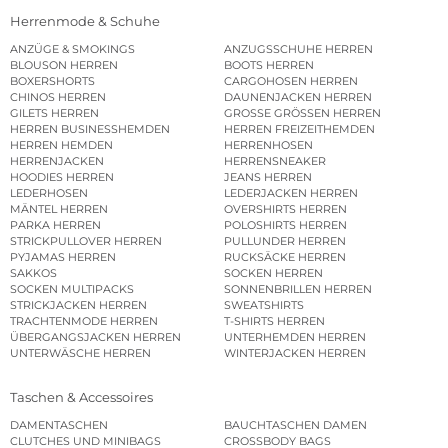
Herrenmode & Schuhe
ANZÜGE & SMOKINGS
ANZUGSSCHUHE HERREN
BLOUSON HERREN
BOOTS HERREN
BOXERSHORTS
CARGOHOSEN HERREN
CHINOS HERREN
DAUNENJACKEN HERREN
GILETS HERREN
GROSSE GRÖSSEN HERREN
HERREN BUSINESSHEMDEN
HERREN FREIZEITHEMDEN
HERREN HEMDEN
HERRENHOSEN
HERRENJACKEN
HERRENSNEAKER
HOODIES HERREN
JEANS HERREN
LEDERHOSEN
LEDERJACKEN HERREN
MÄNTEL HERREN
OVERSHIRTS HERREN
PARKA HERREN
POLOSHIRTS HERREN
STRICKPULLOVER HERREN
PULLUNDER HERREN
PYJAMAS HERREN
RUCKSÄCKE HERREN
SAKKOS
SOCKEN HERREN
SOCKEN MULTIPACKS
SONNENBRILLEN HERREN
STRICKJACKEN HERREN
SWEATSHIRTS
TRACHTENMODE HERREN
T-SHIRTS HERREN
ÜBERGANGSJACKEN HERREN
UNTERHEMDEN HERREN
UNTERWÄSCHE HERREN
WINTERJACKEN HERREN
Taschen & Accessoires
DAMENTASCHEN
BAUCHTASCHEN DAMEN
CLUTCHES UND MINIBAGS
CROSSBODY BAGS