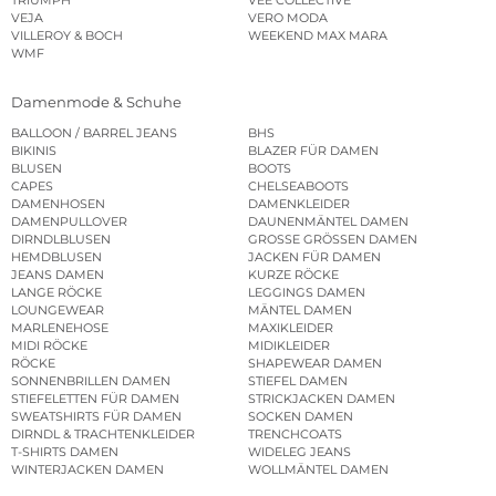
VEJA
VERO MODA
VILLEROY & BOCH
WEEKEND MAX MARA
WMF
Damenmode & Schuhe
BALLOON / BARREL JEANS
BHS
BIKINIS
BLAZER FÜR DAMEN
BLUSEN
BOOTS
CAPES
CHELSEABOOTS
DAMENHOSEN
DAMENKLEIDER
DAMENPULLOVER
DAUNENMÄNTEL DAMEN
DIRNDLBLUSEN
GROSSE GRÖSSEN DAMEN
HEMDBLUSEN
JACKEN FÜR DAMEN
JEANS DAMEN
KURZE RÖCKE
LANGE RÖCKE
LEGGINGS DAMEN
LOUNGEWEAR
MÄNTEL DAMEN
MARLENEHOSE
MAXIKLEIDER
MIDI RÖCKE
MIDIKLEIDER
RÖCKE
SHAPEWEAR DAMEN
SONNENBRILLEN DAMEN
STIEFEL DAMEN
STIEFELETTEN FÜR DAMEN
STRICKJACKEN DAMEN
SWEATSHIRTS FÜR DAMEN
SOCKEN DAMEN
DIRNDL & TRACHTENKLEIDER
TRENCHCOATS
T-SHIRTS DAMEN
WIDELEG JEANS
WINTERJACKEN DAMEN
WOLLMÄNTEL DAMEN