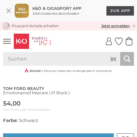
K&Ö & GIGASPORT APP
ZUR APP
Jetzt kostenlos downloaden
Pluscard Vorteile erhalten
KOSTENLOSER VERSAND* & RÜCKVERSAND
Jetzt anmelden
UNSERE APP
CLICK &
CLICK &
COLLECT
RESERVE
Beliebt!
2 Personen haben den Artikel gerade im Warenkorb
TOM FORD BEAUTY
Emotionproof Mascara ( 01 Black )
54,00
inkl. Mwst zzgl.
Versandkosten
Farbe:
Schwarz