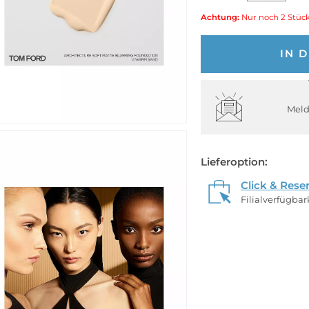
Achtung:
Nur noch 2 Stück
IN 
Meld
Lieferoption:
Click & Rese
Filialverfügba