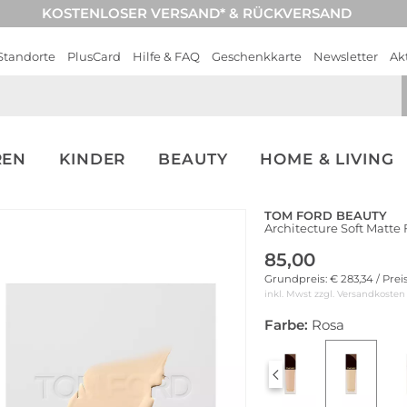
KOSTENLOSER VERSAND* & RÜCKVERSAND
Standorte
PlusCard
Hilfe & FAQ
Geschenkkarte
Newsletter
Ak
REN
KINDER
BEAUTY
HOME & LIVING
TOM FORD BEAUTY
Architecture Soft Matte
85,00
Grundpreis: € 283,34 / Prei
inkl. Mwst zzgl.
Versandkosten
Farbe:
Rosa