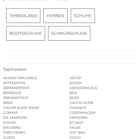
TIMBERLAND
HERREN
SCHUHE
BOOTSSCHUHE
SCHNÜRSCHUHE
Topmarken
ADIDAS ORIGINALS
AESOP
AFFENZAHN
ALESSI
ARMANI/PRIVÉ
ARMEDANGELS
BARBOUR
BDK
BIRKENSTOCK
BOSS
BRAX
CALVIN KLEIN
CALVIN KLEIN JEANS
CLINIQUE
COMMA
COPENHAGEN
DR. MARTENS
DRYKORN
DYSON
ECOALF
ERGOBAG
FALKE
FRED PERRY
GOT BAG
GUESS
HUGO