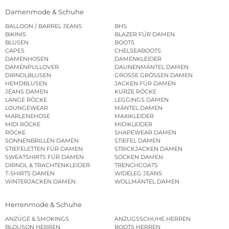
Damenmode & Schuhe
BALLOON / BARREL JEANS
BHS
BIKINIS
BLAZER FÜR DAMEN
BLUSEN
BOOTS
CAPES
CHELSEABOOTS
DAMENHOSEN
DAMENKLEIDER
DAMENPULLOVER
DAUNENMÄNTEL DAMEN
DIRNDLBLUSEN
GROSSE GRÖSSEN DAMEN
HEMDBLUSEN
JACKEN FÜR DAMEN
JEANS DAMEN
KURZE RÖCKE
LANGE RÖCKE
LEGGINGS DAMEN
LOUNGEWEAR
MÄNTEL DAMEN
MARLENEHOSE
MAXIKLEIDER
MIDI RÖCKE
MIDIKLEIDER
RÖCKE
SHAPEWEAR DAMEN
SONNENBRILLEN DAMEN
STIEFEL DAMEN
STIEFELETTEN FÜR DAMEN
STRICKJACKEN DAMEN
SWEATSHIRTS FÜR DAMEN
SOCKEN DAMEN
DIRNDL & TRACHTENKLEIDER
TRENCHCOATS
T-SHIRTS DAMEN
WIDELEG JEANS
WINTERJACKEN DAMEN
WOLLMÄNTEL DAMEN
Herrenmode & Schuhe
ANZÜGE & SMOKINGS
ANZUGSSCHUHE HERREN
BLOUSON HERREN
BOOTS HERREN