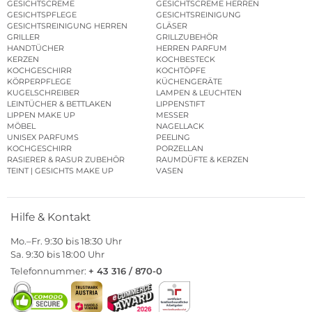
GESICHTSCREME
GESICHTSCREME HERREN
GESICHTSPFLEGE
GESICHTSREINIGUNG
GESICHTSREINIGUNG HERREN
GLÄSER
GRILLER
GRILLZUBEHÖR
HANDTÜCHER
HERREN PARFUM
KERZEN
KOCHBESTECK
KOCHGESCHIRR
KOCHTÖPFE
KÖRPERPFLEGE
KÜCHENGERÄTE
KUGELSCHREIBER
LAMPEN & LEUCHTEN
LEINTÜCHER & BETTLAKEN
LIPPENSTIFT
LIPPEN MAKE UP
MESSER
MÖBEL
NAGELLACK
UNISEX PARFUMS
PEELING
KOCHGESCHIRR
PORZELLAN
RASIERER & RASUR ZUBEHÖR
RAUMDÜFTE & KERZEN
TEINT | GESICHTS MAKE UP
VASEN
Hilfe & Kontakt
Mo.–Fr. 9:30 bis 18:30 Uhr
Sa. 9:30 bis 18:00 Uhr
Telefonnummer:
+ 43 316 / 870-0