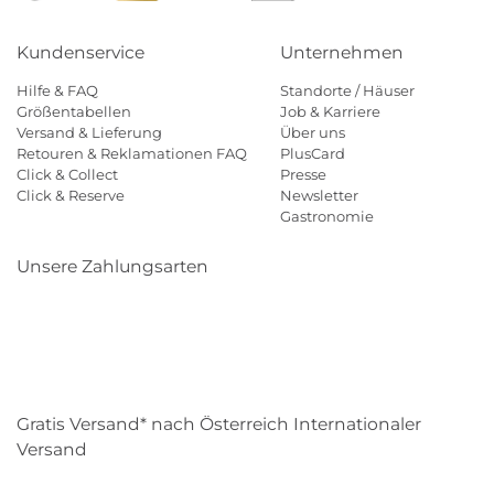
Kundenservice
Unternehmen
Hilfe & FAQ
Standorte / Häuser
Größentabellen
Job & Karriere
Versand & Lieferung
Über uns
Retouren & Reklamationen FAQ
PlusCard
Click & Collect
Presse
Click & Reserve
Newsletter
Gastronomie
Unsere Zahlungsarten
Klarna
Paypal
Mastercard
Visa
Diners
Eps
Shop
Applepay
Amazon
Gratis Versand* nach Österreich Internationaler
Versand