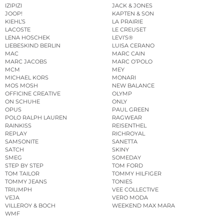
IZIPIZI
JACK & JONES
JOOP!
KAPTEN & SON
KIEHL’S
LA PRAIRIE
LACOSTE
LE CREUSET
LENA HOSCHEK
LEVI’S®
LIEBESKIND BERLIN
LUISA CERANO
MAC
MARC CAIN
MARC JACOBS
MARC O’POLO
MCM
MEY
MICHAEL KORS
MONARI
MOS MOSH
NEW BALANCE
OFFICINE CREATIVE
OLYMP
ON SCHUHE
ONLY
OPUS
PAUL GREEN
POLO RALPH LAUREN
RAGWEAR
RAINKISS
REISENTHEL
REPLAY
RICHROYAL
SAMSONITE
SANETTA
SATCH
SKINY
SMEG
SOMEDAY
STEP BY STEP
TOM FORD
TOM TAILOR
TOMMY HILFIGER
TOMMY JEANS
TONIES
TRIUMPH
VEE COLLECTIVE
VEJA
VERO MODA
VILLEROY & BOCH
WEEKEND MAX MARA
WMF