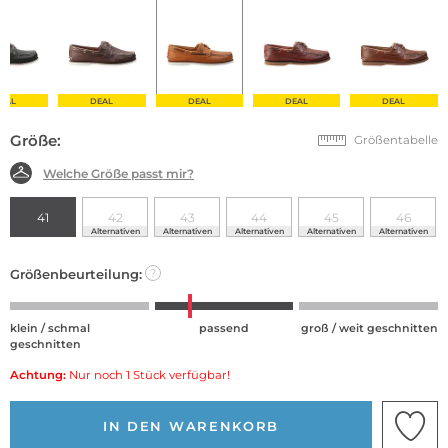
EAL
DEAL
DEAL
DEAL
DEAL
Größe:
Größentabelle
Welche Größe passt mir?
41
42
43
44
45
46
Alternativen
Alternativen
Alternativen
Alternativen
Alternativen
Größenbeurteilung:
?
klein / schmal
passend
groß / weit geschnitten
geschnitten
Achtung:
Nur noch 1 Stück verfügbar!
IN DEN WARENKORB