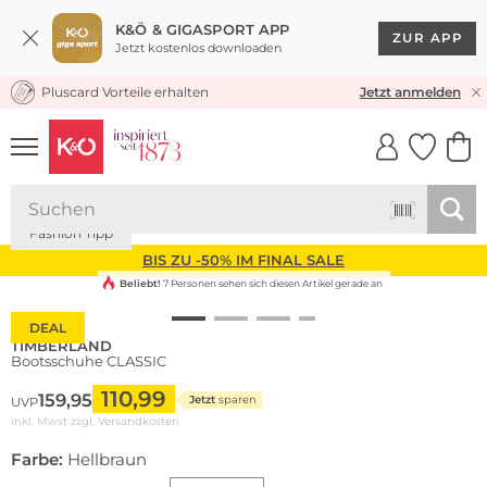
K&Ö & GIGASPORT APP
ZUR APP
Jetzt kostenlos downloaden
Pluscard Vorteile erhalten
30 TAGE RÜCKGABERECHT
Jetzt anmelden
UNSERE APP
CLICK &
CLICK &
COLLECT
RESERVE
Fashion Tipp
BIS ZU -50% IM FINAL SALE
Beliebt!
7 Personen sehen sich diesen Artikel gerade an
DEAL
TIMBERLAND
Bootsschuhe CLASSIC
110,99
159,95
Jetzt
sparen
UVP
inkl. Mwst zzgl.
Versandkosten
Farbe:
Hellbraun