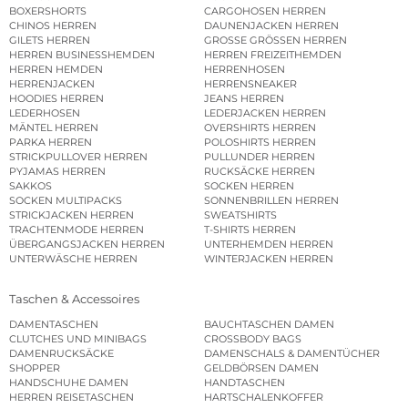
BOXERSHORTS
CARGOHOSEN HERREN
CHINOS HERREN
DAUNENJACKEN HERREN
GILETS HERREN
GROSSE GRÖSSEN HERREN
HERREN BUSINESSHEMDEN
HERREN FREIZEITHEMDEN
HERREN HEMDEN
HERRENHOSEN
HERRENJACKEN
HERRENSNEAKER
HOODIES HERREN
JEANS HERREN
LEDERHOSEN
LEDERJACKEN HERREN
MÄNTEL HERREN
OVERSHIRTS HERREN
PARKA HERREN
POLOSHIRTS HERREN
STRICKPULLOVER HERREN
PULLUNDER HERREN
PYJAMAS HERREN
RUCKSÄCKE HERREN
SAKKOS
SOCKEN HERREN
SOCKEN MULTIPACKS
SONNENBRILLEN HERREN
STRICKJACKEN HERREN
SWEATSHIRTS
TRACHTENMODE HERREN
T-SHIRTS HERREN
ÜBERGANGSJACKEN HERREN
UNTERHEMDEN HERREN
UNTERWÄSCHE HERREN
WINTERJACKEN HERREN
Taschen & Accessoires
DAMENTASCHEN
BAUCHTASCHEN DAMEN
CLUTCHES UND MINIBAGS
CROSSBODY BAGS
DAMENRUCKSÄCKE
DAMENSCHALS & DAMENTÜCHER
SHOPPER
GELDBÖRSEN DAMEN
HANDSCHUHE DAMEN
HANDTASCHEN
HERREN REISETASCHEN
HARTSCHALENKOFFER