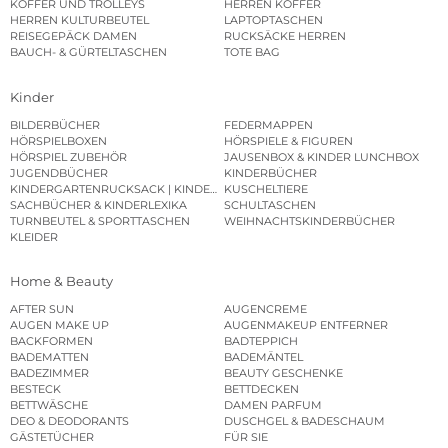
KOFFER UND TROLLEYS
HERREN KOFFER
HERREN KULTURBEUTEL
LAPTOPTASCHEN
REISEGEPÄCK DAMEN
RUCKSÄCKE HERREN
BAUCH- & GÜRTELTASCHEN
TOTE BAG
Kinder
BILDERBÜCHER
FEDERMAPPEN
HÖRSPIELBOXEN
HÖRSPIELE & FIGUREN
HÖRSPIEL ZUBEHÖR
JAUSENBOX & KINDER LUNCHBOX
JUGENDBÜCHER
KINDERBÜCHER
KINDERGARTENRUCKSACK | KINDERGARTENBEUTEL
KUSCHELTIERE
SACHBÜCHER & KINDERLEXIKA
SCHULTASCHEN
TURNBEUTEL & SPORTTASCHEN
WEIHNACHTSKINDERBÜCHER
KLEIDER
Home & Beauty
AFTER SUN
AUGENCREME
AUGEN MAKE UP
AUGENMAKEUP ENTFERNER
BACKFORMEN
BADTEPPICH
BADEMATTEN
BADEMÄNTEL
BADEZIMMER
BEAUTY GESCHENKE
BESTECK
BETTDECKEN
BETTWÄSCHE
DAMEN PARFUM
DEO & DEODORANTS
DUSCHGEL & BADESCHAUM
GÄSTETÜCHER
FÜR SIE