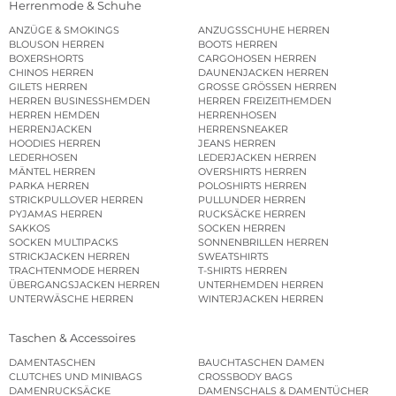
Herrenmode & Schuhe
ANZÜGE & SMOKINGS
ANZUGSSCHUHE HERREN
BLOUSON HERREN
BOOTS HERREN
BOXERSHORTS
CARGOHOSEN HERREN
CHINOS HERREN
DAUNENJACKEN HERREN
GILETS HERREN
GROSSE GRÖSSEN HERREN
HERREN BUSINESSHEMDEN
HERREN FREIZEITHEMDEN
HERREN HEMDEN
HERRENHOSEN
HERRENJACKEN
HERRENSNEAKER
HOODIES HERREN
JEANS HERREN
LEDERHOSEN
LEDERJACKEN HERREN
MÄNTEL HERREN
OVERSHIRTS HERREN
PARKA HERREN
POLOSHIRTS HERREN
STRICKPULLOVER HERREN
PULLUNDER HERREN
PYJAMAS HERREN
RUCKSÄCKE HERREN
SAKKOS
SOCKEN HERREN
SOCKEN MULTIPACKS
SONNENBRILLEN HERREN
STRICKJACKEN HERREN
SWEATSHIRTS
TRACHTENMODE HERREN
T-SHIRTS HERREN
ÜBERGANGSJACKEN HERREN
UNTERHEMDEN HERREN
UNTERWÄSCHE HERREN
WINTERJACKEN HERREN
Taschen & Accessoires
DAMENTASCHEN
BAUCHTASCHEN DAMEN
CLUTCHES UND MINIBAGS
CROSSBODY BAGS
DAMENRUCKSÄCKE
DAMENSCHALS & DAMENTÜCHER