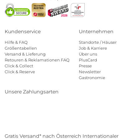
Kundenservice
Unternehmen
Hilfe & FAQ
Standorte / Häuser
Größentabellen
Job & Karriere
Versand & Lieferung
Über uns
Retouren & Reklamationen FAQ
PlusCard
Click & Collect
Presse
Click & Reserve
Newsletter
Gastronomie
Unsere Zahlungsarten
Klarna
Paypal
Mastercard
Visa
Diners
Eps
Shop
Applepay
Amazon
Gratis Versand* nach Österreich Internationaler