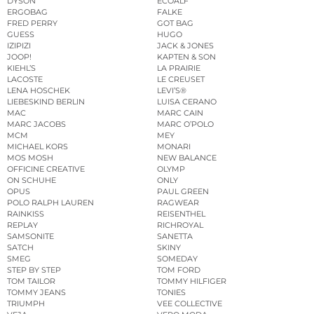
DYSON
ECOALF
ERGOBAG
FALKE
FRED PERRY
GOT BAG
GUESS
HUGO
IZIPIZI
JACK & JONES
JOOP!
KAPTEN & SON
KIEHL’S
LA PRAIRIE
LACOSTE
LE CREUSET
LENA HOSCHEK
LEVI’S®
LIEBESKIND BERLIN
LUISA CERANO
MAC
MARC CAIN
MARC JACOBS
MARC O’POLO
MCM
MEY
MICHAEL KORS
MONARI
MOS MOSH
NEW BALANCE
OFFICINE CREATIVE
OLYMP
ON SCHUHE
ONLY
OPUS
PAUL GREEN
POLO RALPH LAUREN
RAGWEAR
RAINKISS
REISENTHEL
REPLAY
RICHROYAL
SAMSONITE
SANETTA
SATCH
SKINY
SMEG
SOMEDAY
STEP BY STEP
TOM FORD
TOM TAILOR
TOMMY HILFIGER
TOMMY JEANS
TONIES
TRIUMPH
VEE COLLECTIVE