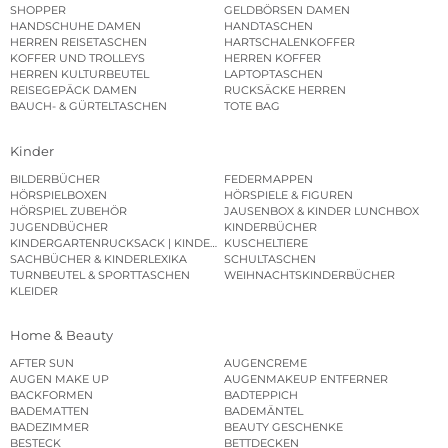
SHOPPER
GELDBÖRSEN DAMEN
HANDSCHUHE DAMEN
HANDTASCHEN
HERREN REISETASCHEN
HARTSCHALENKOFFER
KOFFER UND TROLLEYS
HERREN KOFFER
HERREN KULTURBEUTEL
LAPTOPTASCHEN
REISEGEPÄCK DAMEN
RUCKSÄCKE HERREN
BAUCH- & GÜRTELTASCHEN
TOTE BAG
Kinder
BILDERBÜCHER
FEDERMAPPEN
HÖRSPIELBOXEN
HÖRSPIELE & FIGUREN
HÖRSPIEL ZUBEHÖR
JAUSENBOX & KINDER LUNCHBOX
JUGENDBÜCHER
KINDERBÜCHER
KINDERGARTENRUCKSACK | KINDERGARTENBEUTEL
KUSCHELTIERE
SACHBÜCHER & KINDERLEXIKA
SCHULTASCHEN
TURNBEUTEL & SPORTTASCHEN
WEIHNACHTSKINDERBÜCHER
KLEIDER
Home & Beauty
AFTER SUN
AUGENCREME
AUGEN MAKE UP
AUGENMAKEUP ENTFERNER
BACKFORMEN
BADTEPPICH
BADEMATTEN
BADEMÄNTEL
BADEZIMMER
BEAUTY GESCHENKE
BESTECK
BETTDECKEN