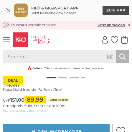
K&Ö & GIGASPORT APP
ZUR APP
Jetzt kostenlos downloaden
Pluscard Vorteile erhalten
KOSTENLOSER VERSAND* & RÜCKVERSAND
Jetzt anmelden
UNSERE APP
CLICK &
CLICK &
COLLECT
RESERVE
Beliebt!
7 Personen sehen sich diesen Artikel gerade an
DEAL
TIFFANY
Rose Gold Eau de Parfum 75ml
89,99
151,00
Jetzt
sparen
UVP
Grundpreis: € 119,99 / Preis pro 100ml
inkl. Mwst zzgl.
Versandkosten
IN DEN WARENKORB