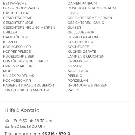
BETTWÄSCHE
DAMEN PARFUM
DEO & DEODORANTS
DUSCHGEL & BADESCHAUM
GÄSTETÜCHER
FÜR SIE
GESICHTSCREME
GESICHTSCREME HERREN
GESICHTSPFLEGE
GESICHTSREINIGUNG
GESICHTSREINIGUNG HERREN
GLÄSER
GRILLER
GRILLZUBEHÖR
HANDTÜCHER
HERREN PARFUM
KERZEN
KOCHBESTECK
KOCHGESCHIRR
KOCHTÖPFE
KÖRPERPFLEGE
KÜCHENGERÄTE
KUGELSCHREIBER
LAMPEN & LEUCHTEN
LEINTÜCHER & BETTLAKEN
LIPPENSTIFT
LIPPEN MAKE UP
MESSER
MÖBEL
NAGELLACK
UNISEX PARFUMS
PEELING
KOCHGESCHIRR
PORZELLAN
RASIERER & RASUR ZUBEHÖR
RAUMDÜFTE & KERZEN
TEINT | GESICHTS MAKE UP
VASEN
Hilfe & Kontakt
Mo.–Fr. 9:30 bis 18:30 Uhr
Sa. 9:30 bis 18:00 Uhr
Telefonnummer:
+ 43 316 / 870-0