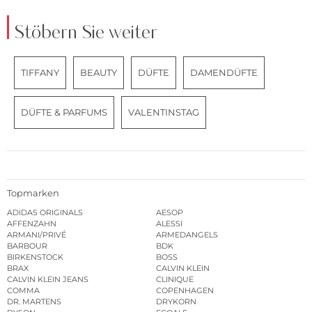
Stöbern Sie weiter
TIFFANY
BEAUTY
DÜFTE
DAMENDÜFTE
DÜFTE & PARFUMS
VALENTINSTAG
Topmarken
ADIDAS ORIGINALS
AESOP
AFFENZAHN
ALESSI
ARMANI/PRIVÉ
ARMEDANGELS
BARBOUR
BDK
BIRKENSTOCK
BOSS
BRAX
CALVIN KLEIN
CALVIN KLEIN JEANS
CLINIQUE
COMMA
COPENHAGEN
DR. MARTENS
DRYKORN