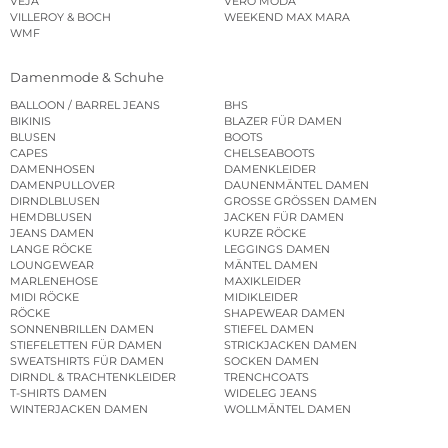
VEJA
VERO MODA
VILLEROY & BOCH
WEEKEND MAX MARA
WMF
Damenmode & Schuhe
BALLOON / BARREL JEANS
BHS
BIKINIS
BLAZER FÜR DAMEN
BLUSEN
BOOTS
CAPES
CHELSEABOOTS
DAMENHOSEN
DAMENKLEIDER
DAMENPULLOVER
DAUNENMÄNTEL DAMEN
DIRNDLBLUSEN
GROSSE GRÖSSEN DAMEN
HEMDBLUSEN
JACKEN FÜR DAMEN
JEANS DAMEN
KURZE RÖCKE
LANGE RÖCKE
LEGGINGS DAMEN
LOUNGEWEAR
MÄNTEL DAMEN
MARLENEHOSE
MAXIKLEIDER
MIDI RÖCKE
MIDIKLEIDER
RÖCKE
SHAPEWEAR DAMEN
SONNENBRILLEN DAMEN
STIEFEL DAMEN
STIEFELETTEN FÜR DAMEN
STRICKJACKEN DAMEN
SWEATSHIRTS FÜR DAMEN
SOCKEN DAMEN
DIRNDL & TRACHTENKLEIDER
TRENCHCOATS
T-SHIRTS DAMEN
WIDELEG JEANS
WINTERJACKEN DAMEN
WOLLMÄNTEL DAMEN