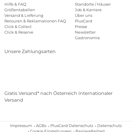
Hilfe & FAQ
Standorte / Häuser
Größentabellen
Job & Karriere
Versand & Lieferung
Über uns
Retouren & Reklamationen FAQ
PlusCard
Click & Collect
Presse
Click & Reserve
Newsletter
Gastronomie
Unsere Zahlungsarten
Klarna
Paypal
Mastercard
Visa
Diners
Eps
Shop
Applepay
Amazon
Gratis Versand* nach Österreich Internationaler
Versand
Impressum
AGBs
PlusCard Datenschutz
Datenschutz
Cookie Einstellungen
Barrierefreiheit