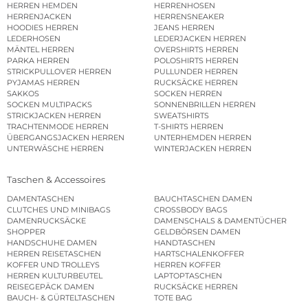
HERREN HEMDEN
HERRENHOSEN
HERRENJACKEN
HERRENSNEAKER
HOODIES HERREN
JEANS HERREN
LEDERHOSEN
LEDERJACKEN HERREN
MÄNTEL HERREN
OVERSHIRTS HERREN
PARKA HERREN
POLOSHIRTS HERREN
STRICKPULLOVER HERREN
PULLUNDER HERREN
PYJAMAS HERREN
RUCKSÄCKE HERREN
SAKKOS
SOCKEN HERREN
SOCKEN MULTIPACKS
SONNENBRILLEN HERREN
STRICKJACKEN HERREN
SWEATSHIRTS
TRACHTENMODE HERREN
T-SHIRTS HERREN
ÜBERGANGSJACKEN HERREN
UNTERHEMDEN HERREN
UNTERWÄSCHE HERREN
WINTERJACKEN HERREN
Taschen & Accessoires
DAMENTASCHEN
BAUCHTASCHEN DAMEN
CLUTCHES UND MINIBAGS
CROSSBODY BAGS
DAMENRUCKSÄCKE
DAMENSCHALS & DAMENTÜCHER
SHOPPER
GELDBÖRSEN DAMEN
HANDSCHUHE DAMEN
HANDTASCHEN
HERREN REISETASCHEN
HARTSCHALENKOFFER
KOFFER UND TROLLEYS
HERREN KOFFER
HERREN KULTURBEUTEL
LAPTOPTASCHEN
REISEGEPÄCK DAMEN
RUCKSÄCKE HERREN
BAUCH- & GÜRTELTASCHEN
TOTE BAG