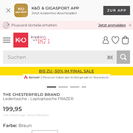
K&Ö & GIGASPORT APP
ZUR APP
Jetzt kostenlos downloaden
Pluscard Vorteile erhalten
KOSTENLOSER VERSAND* & RÜCKVERSAND
Jetzt anmelden
UNSERE APP
CLICK &
CLICK &
COLLECT
RESERVE
BIS ZU -50% IM FINAL SALE
Beliebt!
2 Personen haben den Artikel gerade im Warenkorb
THE CHESTERFIELD BRAND
Ledertasche - Laptoptasche FRAZER
199,95
inkl. Mwst zzgl.
Versandkosten
Farbe:
Braun