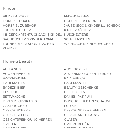
Kinder
BILDERBÜCHER
FEDERMAPPEN
HÖRSPIELBOXEN
HÖRSPIELE & FIGUREN
HÖRSPIEL ZUBEHÖR
JAUSENBOX & KINDER LUNCHBOX
JUGENDBÜCHER
KINDERBÜCHER
KINDERGARTENRUCKSACK | KINDERGARTENBEUTEL
KUSCHELTIERE
SACHBÜCHER & KINDERLEXIKA
SCHULTASCHEN
TURNBEUTEL & SPORTTASCHEN
WEIHNACHTSKINDERBÜCHER
KLEIDER
Home & Beauty
AFTER SUN
AUGENCREME
AUGEN MAKE UP
AUGENMAKEUP ENTFERNER
BACKFORMEN
BADTEPPICH
BADEMATTEN
BADEMÄNTEL
BADEZIMMER
BEAUTY GESCHENKE
BESTECK
BETTDECKEN
BETTWÄSCHE
DAMEN PARFUM
DEO & DEODORANTS
DUSCHGEL & BADESCHAUM
GÄSTETÜCHER
FÜR SIE
GESICHTSCREME
GESICHTSCREME HERREN
GESICHTSPFLEGE
GESICHTSREINIGUNG
GESICHTSREINIGUNG HERREN
GLÄSER
GRILLER
GRILLZUBEHÖR