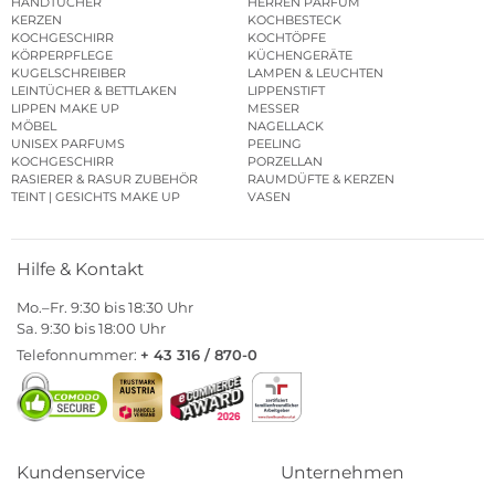
HANDTÜCHER
HERREN PARFUM
KERZEN
KOCHBESTECK
KOCHGESCHIRR
KOCHTÖPFE
KÖRPERPFLEGE
KÜCHENGERÄTE
KUGELSCHREIBER
LAMPEN & LEUCHTEN
LEINTÜCHER & BETTLAKEN
LIPPENSTIFT
LIPPEN MAKE UP
MESSER
MÖBEL
NAGELLACK
UNISEX PARFUMS
PEELING
KOCHGESCHIRR
PORZELLAN
RASIERER & RASUR ZUBEHÖR
RAUMDÜFTE & KERZEN
TEINT | GESICHTS MAKE UP
VASEN
Hilfe & Kontakt
Mo.–Fr. 9:30 bis 18:30 Uhr
Sa. 9:30 bis 18:00 Uhr
Telefonnummer:
+ 43 316 / 870-0
Kundenservice
Unternehmen