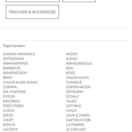
TASCHEN & RUCKSÄCKE
Topmarken
ADIDAS ORIGINALS
AESOP
AFFENZAHN
ALESSI
ARMANI/PRIVÉ
ARMEDANGELS
BARBOUR
BDK
BIRKENSTOCK
BOSS
BRAX
CALVIN KLEIN
CALVIN KLEIN JEANS
CLINIQUE
COMMA
COPENHAGEN
DR. MARTENS
DRYKORN
DYSON
ECOALF
ERGOBAG
FALKE
FRED PERRY
GOT BAG
GUESS
HUGO
IZIPIZI
JACK & JONES
JOOP!
KAPTEN & SON
KIEHL’S
LA PRAIRIE
LACOSTE
LE CREUSET