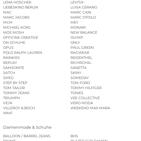
LENA HOSCHEK
LEVI’S®
LIEBESKIND BERLIN
LUISA CERANO
MAC
MARC CAIN
MARC JACOBS
MARC O’POLO
MCM
MEY
MICHAEL KORS
MONARI
MOS MOSH
NEW BALANCE
OFFICINE CREATIVE
OLYMP
ON SCHUHE
ONLY
OPUS
PAUL GREEN
POLO RALPH LAUREN
RAGWEAR
RAINKISS
REISENTHEL
REPLAY
RICHROYAL
SAMSONITE
SANETTA
SATCH
SKINY
SMEG
SOMEDAY
STEP BY STEP
TOM FORD
TOM TAILOR
TOMMY HILFIGER
TOMMY JEANS
TONIES
TRIUMPH
VEE COLLECTIVE
VEJA
VERO MODA
VILLEROY & BOCH
WEEKEND MAX MARA
WMF
Damenmode & Schuhe
BALLOON / BARREL JEANS
BHS
BIKINIS
BLAZER FÜR DAMEN