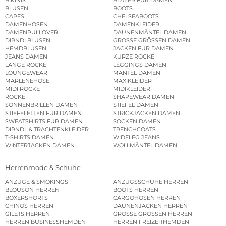
BLUSEN
BOOTS
CAPES
CHELSEABOOTS
DAMENHOSEN
DAMENKLEIDER
DAMENPULLOVER
DAUNENMÄNTEL DAMEN
DIRNDLBLUSEN
GROSSE GRÖSSEN DAMEN
HEMDBLUSEN
JACKEN FÜR DAMEN
JEANS DAMEN
KURZE RÖCKE
LANGE RÖCKE
LEGGINGS DAMEN
LOUNGEWEAR
MÄNTEL DAMEN
MARLENEHOSE
MAXIKLEIDER
MIDI RÖCKE
MIDIKLEIDER
RÖCKE
SHAPEWEAR DAMEN
SONNENBRILLEN DAMEN
STIEFEL DAMEN
STIEFELETTEN FÜR DAMEN
STRICKJACKEN DAMEN
SWEATSHIRTS FÜR DAMEN
SOCKEN DAMEN
DIRNDL & TRACHTENKLEIDER
TRENCHCOATS
T-SHIRTS DAMEN
WIDELEG JEANS
WINTERJACKEN DAMEN
WOLLMÄNTEL DAMEN
Herrenmode & Schuhe
ANZÜGE & SMOKINGS
ANZUGSSCHUHE HERREN
BLOUSON HERREN
BOOTS HERREN
BOXERSHORTS
CARGOHOSEN HERREN
CHINOS HERREN
DAUNENJACKEN HERREN
GILETS HERREN
GROSSE GRÖSSEN HERREN
HERREN BUSINESSHEMDEN
HERREN FREIZEITHEMDEN