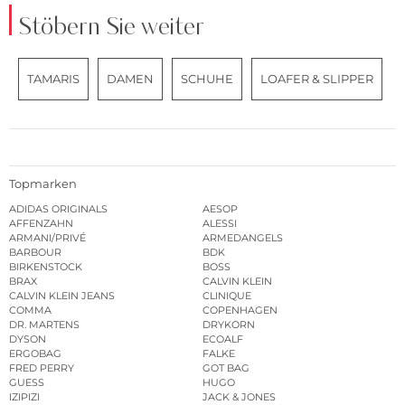
Stöbern Sie weiter
TAMARIS
DAMEN
SCHUHE
LOAFER & SLIPPER
Topmarken
ADIDAS ORIGINALS
AESOP
AFFENZAHN
ALESSI
ARMANI/PRIVÉ
ARMEDANGELS
BARBOUR
BDK
BIRKENSTOCK
BOSS
BRAX
CALVIN KLEIN
CALVIN KLEIN JEANS
CLINIQUE
COMMA
COPENHAGEN
DR. MARTENS
DRYKORN
DYSON
ECOALF
ERGOBAG
FALKE
FRED PERRY
GOT BAG
GUESS
HUGO
IZIPIZI
JACK & JONES