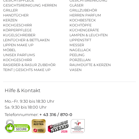
GESICHTSPFLEGE
GESICHTSREINIGUNG
GESICHTSREINIGUNG HERREN
GLÄSER
GRILLER
GRILLZUBEHÖR
HANDTÜCHER
HERREN PARFUM
KERZEN
KOCHBESTECK
KOCHGESCHIRR
KOCHTÖPFE
KÖRPERPFLEGE
KÜCHENGERÄTE
KUGELSCHREIBER
LAMPEN & LEUCHTEN
LEINTÜCHER & BETTLAKEN
LIPPENSTIFT
LIPPEN MAKE UP
MESSER
MÖBEL
NAGELLACK
UNISEX PARFUMS
PEELING
KOCHGESCHIRR
PORZELLAN
RASIERER & RASUR ZUBEHÖR
RAUMDÜFTE & KERZEN
TEINT | GESICHTS MAKE UP
VASEN
Hilfe & Kontakt
Mo.–Fr. 9:30 bis 18:30 Uhr
Sa. 9:30 bis 18:00 Uhr
Telefonnummer:
+ 43 316 / 870-0