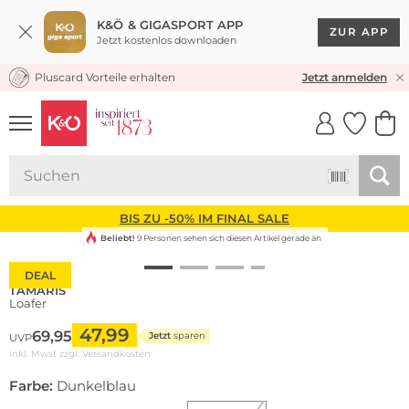
K&Ö & GIGASPORT APP
ZUR APP
Jetzt kostenlos downloaden
Pluscard Vorteile erhalten
KOSTENLOSER VERSAND* & RÜCKVERSAND
Jetzt anmelden
UNSERE APP
CLICK &
CLICK &
COLLECT
RESERVE
BIS ZU -50% IM FINAL SALE
Beliebt!
9 Personen sehen sich diesen Artikel gerade an
DEAL
TAMARIS
Loafer
47,99
69,95
Jetzt
sparen
UVP
inkl. Mwst zzgl.
Versandkosten
Farbe:
Dunkelblau