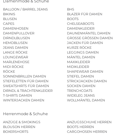
Damenmode & Schuhe
BALLOON / BARREL JEANS
BHS
BIKINIS
BLAZER FÜR DAMEN
BLUSEN
BOOTS
CAPES
CHELSEABOOTS
DAMENHOSEN
DAMENKLEIDER
DAMENPULLOVER
DAUNENMÄNTEL DAMEN
DIRNDLBLUSEN
GROSSE GRÖSSEN DAMEN
HEMDBLUSEN
JACKEN FÜR DAMEN
JEANS DAMEN
KURZE RÖCKE
LANGE RÖCKE
LEGGINGS DAMEN
LOUNGEWEAR
MÄNTEL DAMEN
MARLENEHOSE
MAXIKLEIDER
MIDI RÖCKE
MIDIKLEIDER
RÖCKE
SHAPEWEAR DAMEN
SONNENBRILLEN DAMEN
STIEFEL DAMEN
STIEFELETTEN FÜR DAMEN
STRICKJACKEN DAMEN
SWEATSHIRTS FÜR DAMEN
SOCKEN DAMEN
DIRNDL & TRACHTENKLEIDER
TRENCHCOATS
T-SHIRTS DAMEN
WIDELEG JEANS
WINTERJACKEN DAMEN
WOLLMÄNTEL DAMEN
Herrenmode & Schuhe
ANZÜGE & SMOKINGS
ANZUGSSCHUHE HERREN
BLOUSON HERREN
BOOTS HERREN
BOXERSHORTS
CARGOHOSEN HERREN