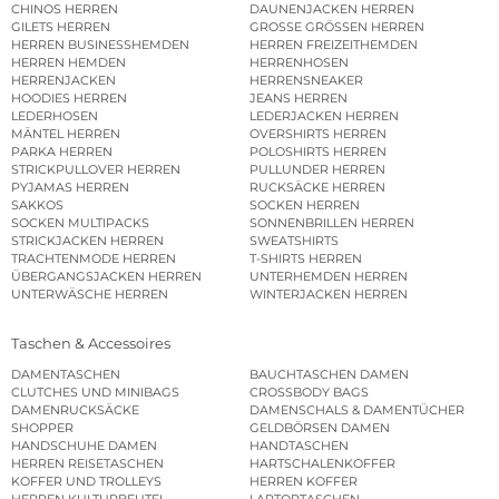
CHINOS HERREN
DAUNENJACKEN HERREN
GILETS HERREN
GROSSE GRÖSSEN HERREN
HERREN BUSINESSHEMDEN
HERREN FREIZEITHEMDEN
HERREN HEMDEN
HERRENHOSEN
HERRENJACKEN
HERRENSNEAKER
HOODIES HERREN
JEANS HERREN
LEDERHOSEN
LEDERJACKEN HERREN
MÄNTEL HERREN
OVERSHIRTS HERREN
PARKA HERREN
POLOSHIRTS HERREN
STRICKPULLOVER HERREN
PULLUNDER HERREN
PYJAMAS HERREN
RUCKSÄCKE HERREN
SAKKOS
SOCKEN HERREN
SOCKEN MULTIPACKS
SONNENBRILLEN HERREN
STRICKJACKEN HERREN
SWEATSHIRTS
TRACHTENMODE HERREN
T-SHIRTS HERREN
ÜBERGANGSJACKEN HERREN
UNTERHEMDEN HERREN
UNTERWÄSCHE HERREN
WINTERJACKEN HERREN
Taschen & Accessoires
DAMENTASCHEN
BAUCHTASCHEN DAMEN
CLUTCHES UND MINIBAGS
CROSSBODY BAGS
DAMENRUCKSÄCKE
DAMENSCHALS & DAMENTÜCHER
SHOPPER
GELDBÖRSEN DAMEN
HANDSCHUHE DAMEN
HANDTASCHEN
HERREN REISETASCHEN
HARTSCHALENKOFFER
KOFFER UND TROLLEYS
HERREN KOFFER