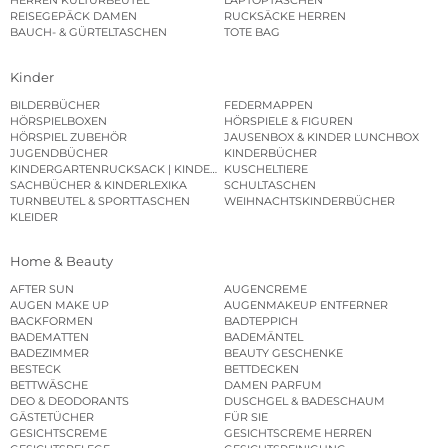
HERREN KULTURBEUTEL
LAPTOPTASCHEN
REISEGEPÄCK DAMEN
RUCKSÄCKE HERREN
BAUCH- & GÜRTELTASCHEN
TOTE BAG
Kinder
BILDERBÜCHER
FEDERMAPPEN
HÖRSPIELBOXEN
HÖRSPIELE & FIGUREN
HÖRSPIEL ZUBEHÖR
JAUSENBOX & KINDER LUNCHBOX
JUGENDBÜCHER
KINDERBÜCHER
KINDERGARTENRUCKSACK | KINDERGARTENBEUTEL
KUSCHELTIERE
SACHBÜCHER & KINDERLEXIKA
SCHULTASCHEN
TURNBEUTEL & SPORTTASCHEN
WEIHNACHTSKINDERBÜCHER
KLEIDER
Home & Beauty
AFTER SUN
AUGENCREME
AUGEN MAKE UP
AUGENMAKEUP ENTFERNER
BACKFORMEN
BADTEPPICH
BADEMATTEN
BADEMÄNTEL
BADEZIMMER
BEAUTY GESCHENKE
BESTECK
BETTDECKEN
BETTWÄSCHE
DAMEN PARFUM
DEO & DEODORANTS
DUSCHGEL & BADESCHAUM
GÄSTETÜCHER
FÜR SIE
GESICHTSCREME
GESICHTSCREME HERREN