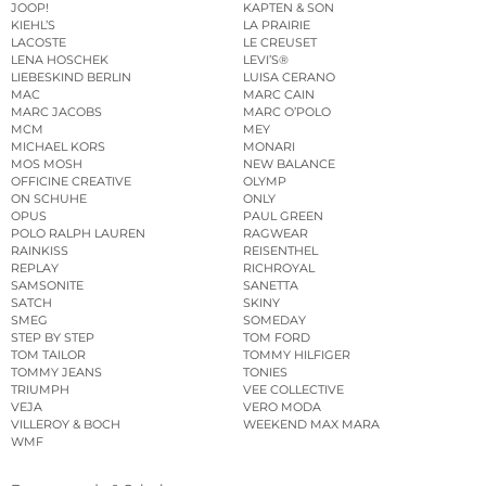
JOOP!
KAPTEN & SON
KIEHL’S
LA PRAIRIE
LACOSTE
LE CREUSET
LENA HOSCHEK
LEVI’S®
LIEBESKIND BERLIN
LUISA CERANO
MAC
MARC CAIN
MARC JACOBS
MARC O’POLO
MCM
MEY
MICHAEL KORS
MONARI
MOS MOSH
NEW BALANCE
OFFICINE CREATIVE
OLYMP
ON SCHUHE
ONLY
OPUS
PAUL GREEN
POLO RALPH LAUREN
RAGWEAR
RAINKISS
REISENTHEL
REPLAY
RICHROYAL
SAMSONITE
SANETTA
SATCH
SKINY
SMEG
SOMEDAY
STEP BY STEP
TOM FORD
TOM TAILOR
TOMMY HILFIGER
TOMMY JEANS
TONIES
TRIUMPH
VEE COLLECTIVE
VEJA
VERO MODA
VILLEROY & BOCH
WEEKEND MAX MARA
WMF