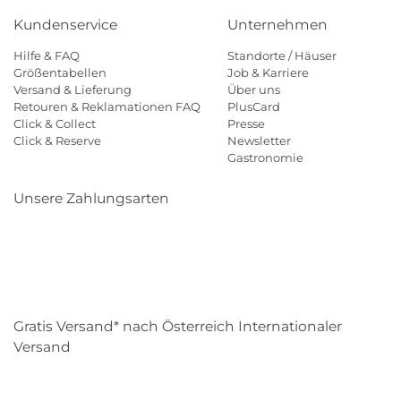
Kundenservice
Unternehmen
Hilfe & FAQ
Standorte / Häuser
Größentabellen
Job & Karriere
Versand & Lieferung
Über uns
Retouren & Reklamationen FAQ
PlusCard
Click & Collect
Presse
Click & Reserve
Newsletter
Gastronomie
Unsere Zahlungsarten
Klarna
Paypal
Mastercard
Visa
Diners
Eps
Shop
Applepay
Amazon
Gratis Versand* nach Österreich Internationaler
Versand