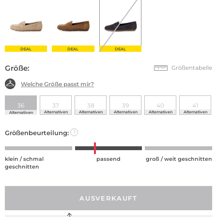
DEAL
DEAL
DEAL
Größe:
Größentabelle
Welche Größe passt mir?
36
37
38
39
40
41
Alternativen
Alternativen
Alternativen
Alternativen
Alternativen
Alternativen
Größenbeurteilung:
?
klein / schmal
passend
groß / weit geschnitten
geschnitten
AUSVERKAUFT