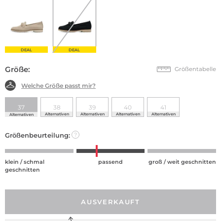
DEAL
DEAL
Größe:
Größentabelle
Welche Größe passt mir?
37
38
39
40
41
Alternativen
Alternativen
Alternativen
Alternativen
Alternativen
Größenbeurteilung:
?
klein / schmal
passend
groß / weit geschnitten
geschnitten
AUSVERKAUFT