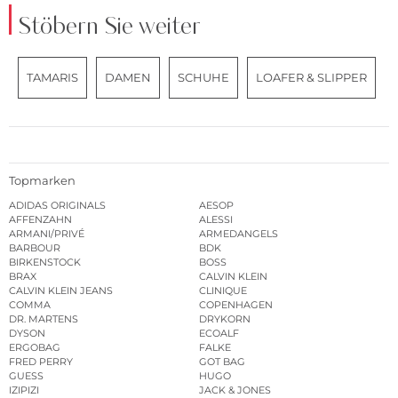
Stöbern Sie weiter
TAMARIS
DAMEN
SCHUHE
LOAFER & SLIPPER
Topmarken
ADIDAS ORIGINALS
AESOP
AFFENZAHN
ALESSI
ARMANI/PRIVÉ
ARMEDANGELS
BARBOUR
BDK
BIRKENSTOCK
BOSS
BRAX
CALVIN KLEIN
CALVIN KLEIN JEANS
CLINIQUE
COMMA
COPENHAGEN
DR. MARTENS
DRYKORN
DYSON
ECOALF
ERGOBAG
FALKE
FRED PERRY
GOT BAG
GUESS
HUGO
IZIPIZI
JACK & JONES