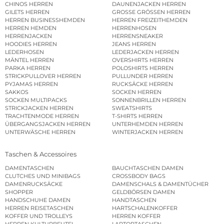
CHINOS HERREN
DAUNENJACKEN HERREN
GILETS HERREN
GROSSE GRÖSSEN HERREN
HERREN BUSINESSHEMDEN
HERREN FREIZEITHEMDEN
HERREN HEMDEN
HERRENHOSEN
HERRENJACKEN
HERRENSNEAKER
HOODIES HERREN
JEANS HERREN
LEDERHOSEN
LEDERJACKEN HERREN
MÄNTEL HERREN
OVERSHIRTS HERREN
PARKA HERREN
POLOSHIRTS HERREN
STRICKPULLOVER HERREN
PULLUNDER HERREN
PYJAMAS HERREN
RUCKSÄCKE HERREN
SAKKOS
SOCKEN HERREN
SOCKEN MULTIPACKS
SONNENBRILLEN HERREN
STRICKJACKEN HERREN
SWEATSHIRTS
TRACHTENMODE HERREN
T-SHIRTS HERREN
ÜBERGANGSJACKEN HERREN
UNTERHEMDEN HERREN
UNTERWÄSCHE HERREN
WINTERJACKEN HERREN
Taschen & Accessoires
DAMENTASCHEN
BAUCHTASCHEN DAMEN
CLUTCHES UND MINIBAGS
CROSSBODY BAGS
DAMENRUCKSÄCKE
DAMENSCHALS & DAMENTÜCHER
SHOPPER
GELDBÖRSEN DAMEN
HANDSCHUHE DAMEN
HANDTASCHEN
HERREN REISETASCHEN
HARTSCHALENKOFFER
KOFFER UND TROLLEYS
HERREN KOFFER