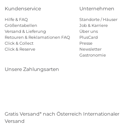
Kundenservice
Unternehmen
Hilfe & FAQ
Standorte / Häuser
Größentabellen
Job & Karriere
Versand & Lieferung
Über uns
Retouren & Reklamationen FAQ
PlusCard
Click & Collect
Presse
Click & Reserve
Newsletter
Gastronomie
Unsere Zahlungsarten
Klarna
Paypal
Mastercard
Visa
Diners
Eps
Shop
Applepay
Amazon
Gratis Versand* nach Österreich Internationaler
Versand