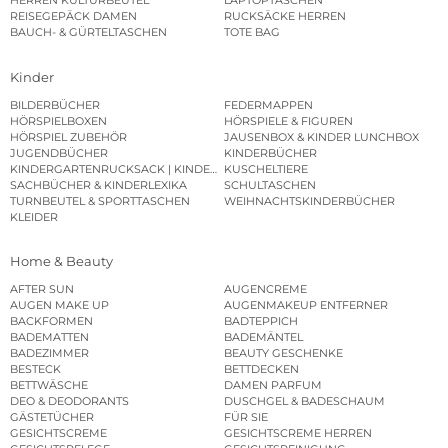
HERREN KULTURBEUTEL
LAPTOPTASCHEN
REISEGEPÄCK DAMEN
RUCKSÄCKE HERREN
BAUCH- & GÜRTELTASCHEN
TOTE BAG
Kinder
BILDERBÜCHER
FEDERMAPPEN
HÖRSPIELBOXEN
HÖRSPIELE & FIGUREN
HÖRSPIEL ZUBEHÖR
JAUSENBOX & KINDER LUNCHBOX
JUGENDBÜCHER
KINDERBÜCHER
KINDERGARTENRUCKSACK | KINDERGARTENBEUTEL
KUSCHELTIERE
SACHBÜCHER & KINDERLEXIKA
SCHULTASCHEN
TURNBEUTEL & SPORTTASCHEN
WEIHNACHTSKINDERBÜCHER
KLEIDER
Home & Beauty
AFTER SUN
AUGENCREME
AUGEN MAKE UP
AUGENMAKEUP ENTFERNER
BACKFORMEN
BADTEPPICH
BADEMATTEN
BADEMÄNTEL
BADEZIMMER
BEAUTY GESCHENKE
BESTECK
BETTDECKEN
BETTWÄSCHE
DAMEN PARFUM
DEO & DEODORANTS
DUSCHGEL & BADESCHAUM
GÄSTETÜCHER
FÜR SIE
GESICHTSCREME
GESICHTSCREME HERREN