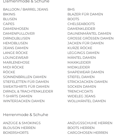
Damenmode & Schuhe
BALLOON / BARREL JEANS
BHS
BIKINIS
BLAZER FÜR DAMEN
BLUSEN
BOOTS
CAPES
CHELSEABOOTS
DAMENHOSEN
DAMENKLEIDER
DAMENPULLOVER
DAUNENMÄNTEL DAMEN
DIRNDLBLUSEN
GROSSE GRÖSSEN DAMEN
HEMDBLUSEN
JACKEN FÜR DAMEN
JEANS DAMEN
KURZE RÖCKE
LANGE RÖCKE
LEGGINGS DAMEN
LOUNGEWEAR
MÄNTEL DAMEN
MARLENEHOSE
MAXIKLEIDER
MIDI RÖCKE
MIDIKLEIDER
RÖCKE
SHAPEWEAR DAMEN
SONNENBRILLEN DAMEN
STIEFEL DAMEN
STIEFELETTEN FÜR DAMEN
STRICKJACKEN DAMEN
SWEATSHIRTS FÜR DAMEN
SOCKEN DAMEN
DIRNDL & TRACHTENKLEIDER
TRENCHCOATS
T-SHIRTS DAMEN
WIDELEG JEANS
WINTERJACKEN DAMEN
WOLLMÄNTEL DAMEN
Herrenmode & Schuhe
ANZÜGE & SMOKINGS
ANZUGSSCHUHE HERREN
BLOUSON HERREN
BOOTS HERREN
BOXERSHORTS
CARGOHOSEN HERREN