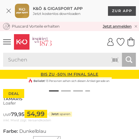
K&Ö & GIGASPORT APP
ZUR APP
Jetzt kostenlos downloaden
Pluscard Vorteile erhalten
KOSTENLOSER VERSAND* & RÜCKVERSAND
Jetzt anmelden
UNSERE APP
CLICK &
CLICK &
COLLECT
RESERVE
BIS ZU -50% IM FINAL SALE
Beliebt!
13 Personen sehen sich diesen Artikel gerade an
DEAL
TAMARIS
Loafer
54,99
79,95
Jetzt
sparen
UVP
inkl. Mwst zzgl.
Versandkosten
Farbe:
Dunkelblau