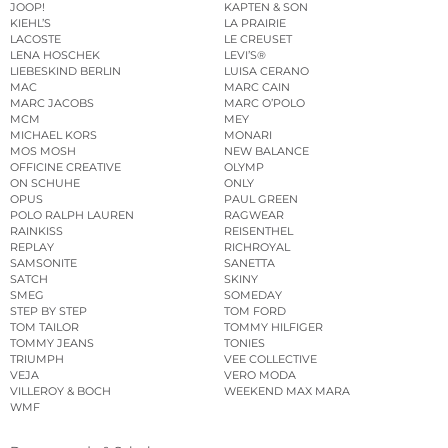
JOOP!
KAPTEN & SON
KIEHL’S
LA PRAIRIE
LACOSTE
LE CREUSET
LENA HOSCHEK
LEVI’S®
LIEBESKIND BERLIN
LUISA CERANO
MAC
MARC CAIN
MARC JACOBS
MARC O’POLO
MCM
MEY
MICHAEL KORS
MONARI
MOS MOSH
NEW BALANCE
OFFICINE CREATIVE
OLYMP
ON SCHUHE
ONLY
OPUS
PAUL GREEN
POLO RALPH LAUREN
RAGWEAR
RAINKISS
REISENTHEL
REPLAY
RICHROYAL
SAMSONITE
SANETTA
SATCH
SKINY
SMEG
SOMEDAY
STEP BY STEP
TOM FORD
TOM TAILOR
TOMMY HILFIGER
TOMMY JEANS
TONIES
TRIUMPH
VEE COLLECTIVE
VEJA
VERO MODA
VILLEROY & BOCH
WEEKEND MAX MARA
WMF