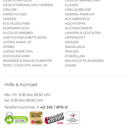
GESICHTSPFLEGE
GESICHTSREINIGUNG
GESICHTSREINIGUNG HERREN
GLÄSER
GRILLER
GRILLZUBEHÖR
HANDTÜCHER
HERREN PARFUM
KERZEN
KOCHBESTECK
KOCHGESCHIRR
KOCHTÖPFE
KÖRPERPFLEGE
KÜCHENGERÄTE
KUGELSCHREIBER
LAMPEN & LEUCHTEN
LEINTÜCHER & BETTLAKEN
LIPPENSTIFT
LIPPEN MAKE UP
MESSER
MÖBEL
NAGELLACK
UNISEX PARFUMS
PEELING
KOCHGESCHIRR
PORZELLAN
RASIERER & RASUR ZUBEHÖR
RAUMDÜFTE & KERZEN
TEINT | GESICHTS MAKE UP
VASEN
Hilfe & Kontakt
Mo.–Fr. 9:30 bis 18:30 Uhr
Sa. 9:30 bis 18:00 Uhr
Telefonnummer:
+ 43 316 / 870-0