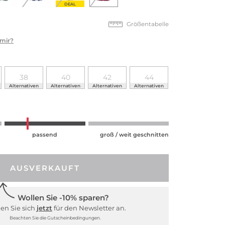
DEAL
Größentabelle
 mir?
38
40
42
44
Alternativen
Alternativen
Alternativen
Alternativen
passend
groß / weit geschnitten
AUSVERKAUFT
Wollen Sie -10% sparen?
en Sie sich
jetzt
für den Newsletter an.
Beachten Sie die Gutscheinbedingungen.