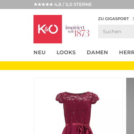
★★★★★ 4,8 / 5,0 STERNE
ZU GIGASPORT
FASHION-
UNSERE APP
CLICK &
CLICK &
TRENDS
COLLECT
RESERVE
NEU
LOOKS
DAMEN
HER