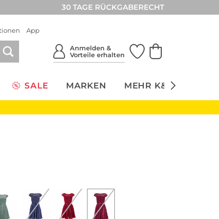
30 TAGE RÜCKGABERECHT
tionen
App
Anmelden &
Vorteile erhalten
SALE
MARKEN
MEHR K&Ö
NACH