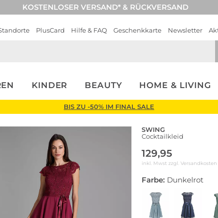
KOSTENLOSER VERSAND* & RÜCKVERSAND
Standorte
PlusCard
Hilfe & FAQ
Geschenkkarte
Newsletter
Ak
REN
KINDER
BEAUTY
HOME & LIVING
BIS ZU -50% IM FINAL SALE
SWING
Cocktailkleid
129,95
inkl. Mwst zzgl.
Versandkosten
Farbe:
Dunkelrot