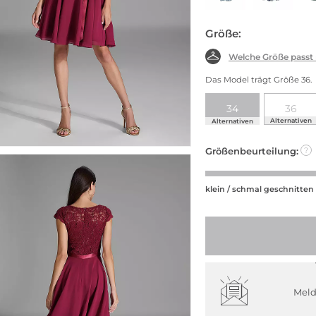
Größe:
Welche Größe passt
Das Model trägt Größe 36.
34
36
Alternativen
Alternativen
Größenbeurteilung:
?
klein / schmal geschnitten
Meld