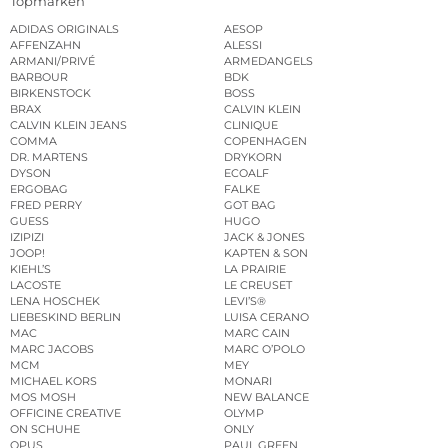
Topmarken
ADIDAS ORIGINALS
AESOP
AFFENZAHN
ALESSI
ARMANI/PRIVÉ
ARMEDANGELS
BARBOUR
BDK
BIRKENSTOCK
BOSS
BRAX
CALVIN KLEIN
CALVIN KLEIN JEANS
CLINIQUE
COMMA
COPENHAGEN
DR. MARTENS
DRYKORN
DYSON
ECOALF
ERGOBAG
FALKE
FRED PERRY
GOT BAG
GUESS
HUGO
IZIPIZI
JACK & JONES
JOOP!
KAPTEN & SON
KIEHL’S
LA PRAIRIE
LACOSTE
LE CREUSET
LENA HOSCHEK
LEVI’S®
LIEBESKIND BERLIN
LUISA CERANO
MAC
MARC CAIN
MARC JACOBS
MARC O’POLO
MCM
MEY
MICHAEL KORS
MONARI
MOS MOSH
NEW BALANCE
OFFICINE CREATIVE
OLYMP
ON SCHUHE
ONLY
OPUS
PAUL GREEN