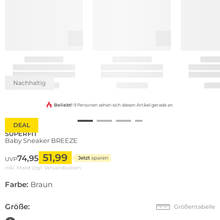
Nachhaltig
Beliebt!
9 Personen sehen sich diesen Artikel gerade an
DEAL
SUPERFIT
Baby Sneaker BREEZE
51,99
74,95
Jetzt
sparen
UVP
inkl. Mwst zzgl.
Versandkosten
Farbe:
Braun
Größe:
Größentabelle