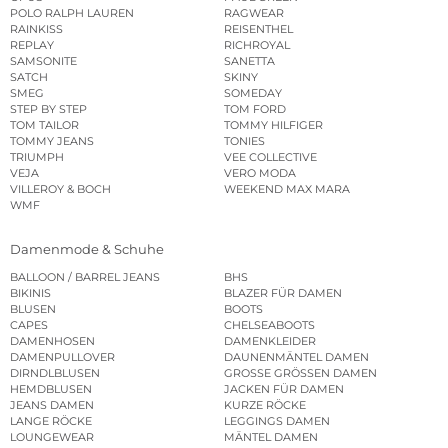
POLO RALPH LAUREN
RAGWEAR
RAINKISS
REISENTHEL
REPLAY
RICHROYAL
SAMSONITE
SANETTA
SATCH
SKINY
SMEG
SOMEDAY
STEP BY STEP
TOM FORD
TOM TAILOR
TOMMY HILFIGER
TOMMY JEANS
TONIES
TRIUMPH
VEE COLLECTIVE
VEJA
VERO MODA
VILLEROY & BOCH
WEEKEND MAX MARA
WMF
Damenmode & Schuhe
BALLOON / BARREL JEANS
BHS
BIKINIS
BLAZER FÜR DAMEN
BLUSEN
BOOTS
CAPES
CHELSEABOOTS
DAMENHOSEN
DAMENKLEIDER
DAMENPULLOVER
DAUNENMÄNTEL DAMEN
DIRNDLBLUSEN
GROSSE GRÖSSEN DAMEN
HEMDBLUSEN
JACKEN FÜR DAMEN
JEANS DAMEN
KURZE RÖCKE
LANGE RÖCKE
LEGGINGS DAMEN
LOUNGEWEAR
MÄNTEL DAMEN