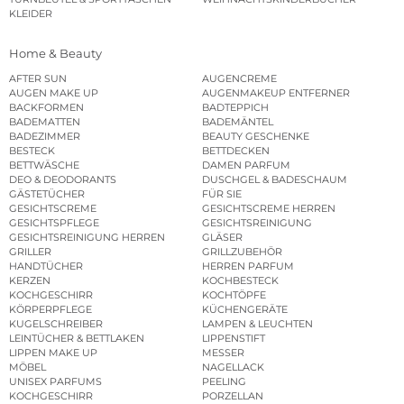
KLEIDER
Home & Beauty
AFTER SUN
AUGENCREME
AUGEN MAKE UP
AUGENMAKEUP ENTFERNER
BACKFORMEN
BADTEPPICH
BADEMATTEN
BADEMÄNTEL
BADEZIMMER
BEAUTY GESCHENKE
BESTECK
BETTDECKEN
BETTWÄSCHE
DAMEN PARFUM
DEO & DEODORANTS
DUSCHGEL & BADESCHAUM
GÄSTETÜCHER
FÜR SIE
GESICHTSCREME
GESICHTSCREME HERREN
GESICHTSPFLEGE
GESICHTSREINIGUNG
GESICHTSREINIGUNG HERREN
GLÄSER
GRILLER
GRILLZUBEHÖR
HANDTÜCHER
HERREN PARFUM
KERZEN
KOCHBESTECK
KOCHGESCHIRR
KOCHTÖPFE
KÖRPERPFLEGE
KÜCHENGERÄTE
KUGELSCHREIBER
LAMPEN & LEUCHTEN
LEINTÜCHER & BETTLAKEN
LIPPENSTIFT
LIPPEN MAKE UP
MESSER
MÖBEL
NAGELLACK
UNISEX PARFUMS
PEELING
KOCHGESCHIRR
PORZELLAN