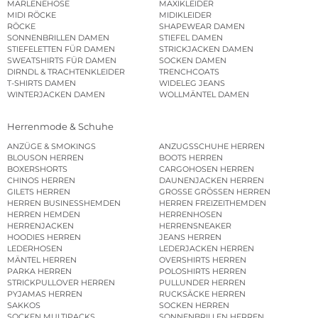
MARLENEHOSE
MAXIKLEIDER
MIDI RÖCKE
MIDIKLEIDER
RÖCKE
SHAPEWEAR DAMEN
SONNENBRILLEN DAMEN
STIEFEL DAMEN
STIEFELETTEN FÜR DAMEN
STRICKJACKEN DAMEN
SWEATSHIRTS FÜR DAMEN
SOCKEN DAMEN
DIRNDL & TRACHTENKLEIDER
TRENCHCOATS
T-SHIRTS DAMEN
WIDELEG JEANS
WINTERJACKEN DAMEN
WOLLMÄNTEL DAMEN
Herrenmode & Schuhe
ANZÜGE & SMOKINGS
ANZUGSSCHUHE HERREN
BLOUSON HERREN
BOOTS HERREN
BOXERSHORTS
CARGOHOSEN HERREN
CHINOS HERREN
DAUNENJACKEN HERREN
GILETS HERREN
GROSSE GRÖSSEN HERREN
HERREN BUSINESSHEMDEN
HERREN FREIZEITHEMDEN
HERREN HEMDEN
HERRENHOSEN
HERRENJACKEN
HERRENSNEAKER
HOODIES HERREN
JEANS HERREN
LEDERHOSEN
LEDERJACKEN HERREN
MÄNTEL HERREN
OVERSHIRTS HERREN
PARKA HERREN
POLOSHIRTS HERREN
STRICKPULLOVER HERREN
PULLUNDER HERREN
PYJAMAS HERREN
RUCKSÄCKE HERREN
SAKKOS
SOCKEN HERREN
SOCKEN MULTIPACKS
SONNENBRILLEN HERREN