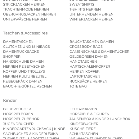
STRICKJACKEN HERREN
SWEATSHIRTS
TRACHTENMODE HERREN
T-SHIRTS HERREN
ÜBERGANGSJACKEN HERREN
UNTERHEMDEN HERREN
UNTERWÄSCHE HERREN
WINTERJACKEN HERREN
Taschen & Accessoires
DAMENTASCHEN
BAUCHTASCHEN DAMEN
CLUTCHES UND MINIBAGS
CROSSBODY BAGS
DAMENRUCKSÄCKE
DAMENSCHALS & DAMENTÜCHER
SHOPPER
GELDBÖRSEN DAMEN
HANDSCHUHE DAMEN
HANDTASCHEN
HERREN REISETASCHEN
HARTSCHALENKOFFER
KOFFER UND TROLLEYS
HERREN KOFFER
HERREN KULTURBEUTEL
LAPTOPTASCHEN
REISEGEPÄCK DAMEN
RUCKSÄCKE HERREN
BAUCH- & GÜRTELTASCHEN
TOTE BAG
Kinder
BILDERBÜCHER
FEDERMAPPEN
HÖRSPIELBOXEN
HÖRSPIELE & FIGUREN
HÖRSPIEL ZUBEHÖR
JAUSENBOX & KINDER LUNCHBOX
JUGENDBÜCHER
KINDERBÜCHER
KINDERGARTENRUCKSACK | KINDERGARTENBEUTEL
KUSCHELTIERE
SACHBÜCHER & KINDERLEXIKA
SCHULTASCHEN
TURNBEUTEL & SPORTTASCHEN
WEIHNACHTSKINDERBÜCHER