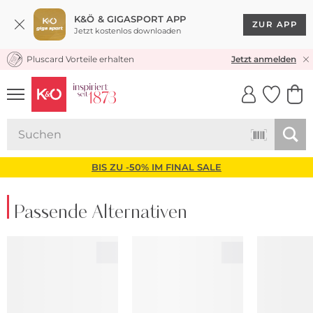
K&Ö & GIGASPORT APP
ZUR APP
Jetzt kostenlos downloaden
Pluscard Vorteile erhalten
KOSTENLOSER VERSAND* & RÜCKVERSAND
Jetzt anmelden
UNSERE APP
CLICK &
CLICK &
COLLECT
RESERVE
BIS ZU -50% IM FINAL SALE
Passende Alternativen