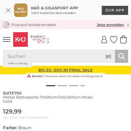
K&Ö & GIGASPORT APP
ZUR APP
Jetzt kostenlos downloaden
Pluscard Vorteile erhalten
KOSTENLOSER VERSAND* & RÜCKVERSAND
Jetzt anmelden
UNSERE APP
CLICK &
CLICK &
COLLECT
RESERVE
Nachhaltig
BIS ZU -50% IM FINAL SALE
Beliebt!
11 Personen sehen sich diesen Artikel gerade an
SUITE702
Perkal Bettwäsche 70x90cm/140x200cm Khaki
Gold
129,99
inkl. Mwst zzgl.
Versandkosten
Farbe:
Braun