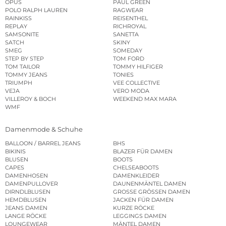
OPUS
PAUL GREEN
POLO RALPH LAUREN
RAGWEAR
RAINKISS
REISENTHEL
REPLAY
RICHROYAL
SAMSONITE
SANETTA
SATCH
SKINY
SMEG
SOMEDAY
STEP BY STEP
TOM FORD
TOM TAILOR
TOMMY HILFIGER
TOMMY JEANS
TONIES
TRIUMPH
VEE COLLECTIVE
VEJA
VERO MODA
VILLEROY & BOCH
WEEKEND MAX MARA
WMF
Damenmode & Schuhe
BALLOON / BARREL JEANS
BHS
BIKINIS
BLAZER FÜR DAMEN
BLUSEN
BOOTS
CAPES
CHELSEABOOTS
DAMENHOSEN
DAMENKLEIDER
DAMENPULLOVER
DAUNENMÄNTEL DAMEN
DIRNDLBLUSEN
GROSSE GRÖSSEN DAMEN
HEMDBLUSEN
JACKEN FÜR DAMEN
JEANS DAMEN
KURZE RÖCKE
LANGE RÖCKE
LEGGINGS DAMEN
LOUNGEWEAR
MÄNTEL DAMEN