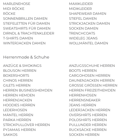
MARLENEHOSE
MAXIKLEIDER
MIDI RÖCKE
MIDIKLEIDER
RÖCKE
SHAPEWEAR DAMEN
SONNENBRILLEN DAMEN
STIEFEL DAMEN
STIEFELETTEN FÜR DAMEN
STRICKJACKEN DAMEN
SWEATSHIRTS FÜR DAMEN
SOCKEN DAMEN
DIRNDL & TRACHTENKLEIDER
TRENCHCOATS
T-SHIRTS DAMEN
WIDELEG JEANS
WINTERJACKEN DAMEN
WOLLMÄNTEL DAMEN
Herrenmode & Schuhe
ANZÜGE & SMOKINGS
ANZUGSSCHUHE HERREN
BLOUSON HERREN
BOOTS HERREN
BOXERSHORTS
CARGOHOSEN HERREN
CHINOS HERREN
DAUNENJACKEN HERREN
GILETS HERREN
GROSSE GRÖSSEN HERREN
HERREN BUSINESSHEMDEN
HERREN FREIZEITHEMDEN
HERREN HEMDEN
HERRENHOSEN
HERRENJACKEN
HERRENSNEAKER
HOODIES HERREN
JEANS HERREN
LEDERHOSEN
LEDERJACKEN HERREN
MÄNTEL HERREN
OVERSHIRTS HERREN
PARKA HERREN
POLOSHIRTS HERREN
STRICKPULLOVER HERREN
PULLUNDER HERREN
PYJAMAS HERREN
RUCKSÄCKE HERREN
SAKKOS
SOCKEN HERREN