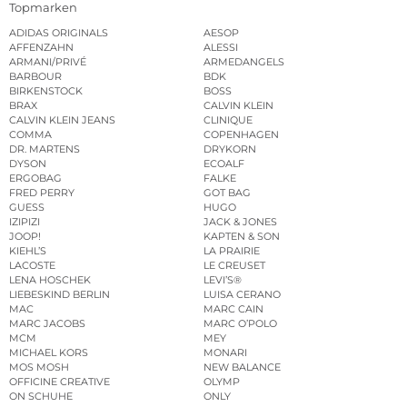
Topmarken
ADIDAS ORIGINALS
AESOP
AFFENZAHN
ALESSI
ARMANI/PRIVÉ
ARMEDANGELS
BARBOUR
BDK
BIRKENSTOCK
BOSS
BRAX
CALVIN KLEIN
CALVIN KLEIN JEANS
CLINIQUE
COMMA
COPENHAGEN
DR. MARTENS
DRYKORN
DYSON
ECOALF
ERGOBAG
FALKE
FRED PERRY
GOT BAG
GUESS
HUGO
IZIPIZI
JACK & JONES
JOOP!
KAPTEN & SON
KIEHL’S
LA PRAIRIE
LACOSTE
LE CREUSET
LENA HOSCHEK
LEVI’S®
LIEBESKIND BERLIN
LUISA CERANO
MAC
MARC CAIN
MARC JACOBS
MARC O’POLO
MCM
MEY
MICHAEL KORS
MONARI
MOS MOSH
NEW BALANCE
OFFICINE CREATIVE
OLYMP
ON SCHUHE
ONLY