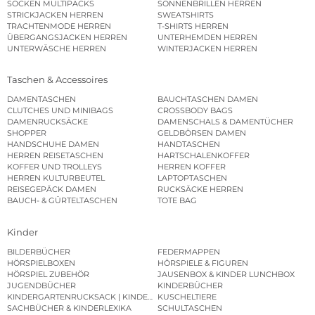
SOCKEN MULTIPACKS
SONNENBRILLEN HERREN
STRICKJACKEN HERREN
SWEATSHIRTS
TRACHTENMODE HERREN
T-SHIRTS HERREN
ÜBERGANGSJACKEN HERREN
UNTERHEMDEN HERREN
UNTERWÄSCHE HERREN
WINTERJACKEN HERREN
Taschen & Accessoires
DAMENTASCHEN
BAUCHTASCHEN DAMEN
CLUTCHES UND MINIBAGS
CROSSBODY BAGS
DAMENRUCKSÄCKE
DAMENSCHALS & DAMENTÜCHER
SHOPPER
GELDBÖRSEN DAMEN
HANDSCHUHE DAMEN
HANDTASCHEN
HERREN REISETASCHEN
HARTSCHALENKOFFER
KOFFER UND TROLLEYS
HERREN KOFFER
HERREN KULTURBEUTEL
LAPTOPTASCHEN
REISEGEPÄCK DAMEN
RUCKSÄCKE HERREN
BAUCH- & GÜRTELTASCHEN
TOTE BAG
Kinder
BILDERBÜCHER
FEDERMAPPEN
HÖRSPIELBOXEN
HÖRSPIELE & FIGUREN
HÖRSPIEL ZUBEHÖR
JAUSENBOX & KINDER LUNCHBOX
JUGENDBÜCHER
KINDERBÜCHER
KINDERGARTENRUCKSACK | KINDERGARTENBEUTEL
KUSCHELTIERE
SACHBÜCHER & KINDERLEXIKA
SCHULTASCHEN