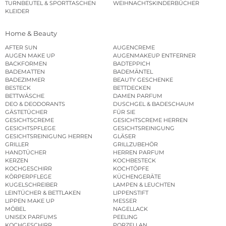
TURNBEUTEL & SPORTTASCHEN
WEIHNACHTSKINDERBÜCHER
KLEIDER
Home & Beauty
AFTER SUN
AUGENCREME
AUGEN MAKE UP
AUGENMAKEUP ENTFERNER
BACKFORMEN
BADTEPPICH
BADEMATTEN
BADEMÄNTEL
BADEZIMMER
BEAUTY GESCHENKE
BESTECK
BETTDECKEN
BETTWÄSCHE
DAMEN PARFUM
DEO & DEODORANTS
DUSCHGEL & BADESCHAUM
GÄSTETÜCHER
FÜR SIE
GESICHTSCREME
GESICHTSCREME HERREN
GESICHTSPFLEGE
GESICHTSREINIGUNG
GESICHTSREINIGUNG HERREN
GLÄSER
GRILLER
GRILLZUBEHÖR
HANDTÜCHER
HERREN PARFUM
KERZEN
KOCHBESTECK
KOCHGESCHIRR
KOCHTÖPFE
KÖRPERPFLEGE
KÜCHENGERÄTE
KUGELSCHREIBER
LAMPEN & LEUCHTEN
LEINTÜCHER & BETTLAKEN
LIPPENSTIFT
LIPPEN MAKE UP
MESSER
MÖBEL
NAGELLACK
UNISEX PARFUMS
PEELING
KOCHGESCHIRR
PORZELLAN