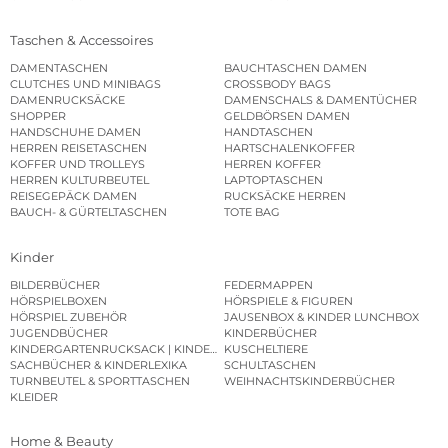
Taschen & Accessoires
DAMENTASCHEN
BAUCHTASCHEN DAMEN
CLUTCHES UND MINIBAGS
CROSSBODY BAGS
DAMENRUCKSÄCKE
DAMENSCHALS & DAMENTÜCHER
SHOPPER
GELDBÖRSEN DAMEN
HANDSCHUHE DAMEN
HANDTASCHEN
HERREN REISETASCHEN
HARTSCHALENKOFFER
KOFFER UND TROLLEYS
HERREN KOFFER
HERREN KULTURBEUTEL
LAPTOPTASCHEN
REISEGEPÄCK DAMEN
RUCKSÄCKE HERREN
BAUCH- & GÜRTELTASCHEN
TOTE BAG
Kinder
BILDERBÜCHER
FEDERMAPPEN
HÖRSPIELBOXEN
HÖRSPIELE & FIGUREN
HÖRSPIEL ZUBEHÖR
JAUSENBOX & KINDER LUNCHBOX
JUGENDBÜCHER
KINDERBÜCHER
KINDERGARTENRUCKSACK | KINDERGARTENBEUTEL
KUSCHELTIERE
SACHBÜCHER & KINDERLEXIKA
SCHULTASCHEN
TURNBEUTEL & SPORTTASCHEN
WEIHNACHTSKINDERBÜCHER
KLEIDER
Home & Beauty