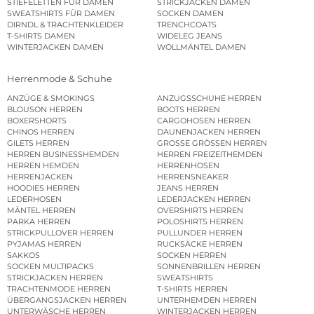
STIEFELETTEN FÜR DAMEN
STRICKJACKEN DAMEN
SWEATSHIRTS FÜR DAMEN
SOCKEN DAMEN
DIRNDL & TRACHTENKLEIDER
TRENCHCOATS
T-SHIRTS DAMEN
WIDELEG JEANS
WINTERJACKEN DAMEN
WOLLMÄNTEL DAMEN
Herrenmode & Schuhe
ANZÜGE & SMOKINGS
ANZUGSSCHUHE HERREN
BLOUSON HERREN
BOOTS HERREN
BOXERSHORTS
CARGOHOSEN HERREN
CHINOS HERREN
DAUNENJACKEN HERREN
GILETS HERREN
GROSSE GRÖSSEN HERREN
HERREN BUSINESSHEMDEN
HERREN FREIZEITHEMDEN
HERREN HEMDEN
HERRENHOSEN
HERRENJACKEN
HERRENSNEAKER
HOODIES HERREN
JEANS HERREN
LEDERHOSEN
LEDERJACKEN HERREN
MÄNTEL HERREN
OVERSHIRTS HERREN
PARKA HERREN
POLOSHIRTS HERREN
STRICKPULLOVER HERREN
PULLUNDER HERREN
PYJAMAS HERREN
RUCKSÄCKE HERREN
SAKKOS
SOCKEN HERREN
SOCKEN MULTIPACKS
SONNENBRILLEN HERREN
STRICKJACKEN HERREN
SWEATSHIRTS
TRACHTENMODE HERREN
T-SHIRTS HERREN
ÜBERGANGSJACKEN HERREN
UNTERHEMDEN HERREN
UNTERWÄSCHE HERREN
WINTERJACKEN HERREN