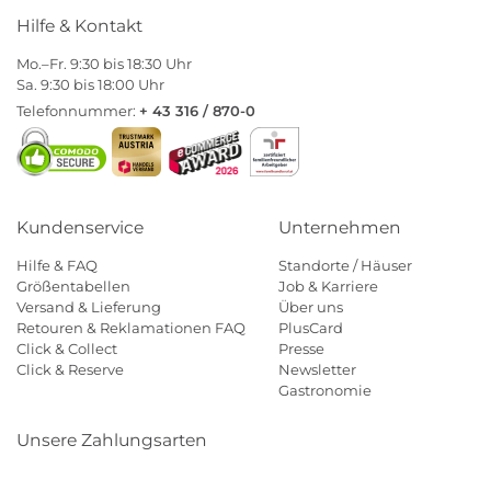
Hilfe & Kontakt
Mo.–Fr. 9:30 bis 18:30 Uhr
Sa. 9:30 bis 18:00 Uhr
Telefonnummer:
+ 43 316 / 870-0
Kundenservice
Unternehmen
Hilfe & FAQ
Standorte / Häuser
Größentabellen
Job & Karriere
Versand & Lieferung
Über uns
Retouren & Reklamationen FAQ
PlusCard
Click & Collect
Presse
Click & Reserve
Newsletter
Gastronomie
Unsere Zahlungsarten
Klarna
Paypal
Mastercard
Visa
Diners
Eps
Shop