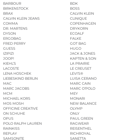
BARBOUR
BDK
BIRKENSTOCK
BOSS
BRAX
CALVIN KLEIN
CALVIN KLEIN JEANS
CLINIQUE
COMMA
COPENHAGEN
DR. MARTENS
DRYKORN
DYSON
ECOALF
ERGOBAG
FALKE
FRED PERRY
GOT BAG
GUESS
HUGO
IZIPIZI
JACK & JONES
JOOP!
KAPTEN & SON
KIEHL’S
LA PRAIRIE
LACOSTE
LE CREUSET
LENA HOSCHEK
LEVI’S®
LIEBESKIND BERLIN
LUISA CERANO
MAC
MARC CAIN
MARC JACOBS
MARC O’POLO
MCM
MEY
MICHAEL KORS
MONARI
MOS MOSH
NEW BALANCE
OFFICINE CREATIVE
OLYMP
ON SCHUHE
ONLY
OPUS
PAUL GREEN
POLO RALPH LAUREN
RAGWEAR
RAINKISS
REISENTHEL
REPLAY
RICHROYAL
SAMSONITE
SANETTA