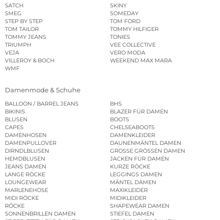
SATCH
SKINY
SMEG
SOMEDAY
STEP BY STEP
TOM FORD
TOM TAILOR
TOMMY HILFIGER
TOMMY JEANS
TONIES
TRIUMPH
VEE COLLECTIVE
VEJA
VERO MODA
VILLEROY & BOCH
WEEKEND MAX MARA
WMF
Damenmode & Schuhe
BALLOON / BARREL JEANS
BHS
BIKINIS
BLAZER FÜR DAMEN
BLUSEN
BOOTS
CAPES
CHELSEABOOTS
DAMENHOSEN
DAMENKLEIDER
DAMENPULLOVER
DAUNENMÄNTEL DAMEN
DIRNDLBLUSEN
GROSSE GRÖSSEN DAMEN
HEMDBLUSEN
JACKEN FÜR DAMEN
JEANS DAMEN
KURZE RÖCKE
LANGE RÖCKE
LEGGINGS DAMEN
LOUNGEWEAR
MÄNTEL DAMEN
MARLENEHOSE
MAXIKLEIDER
MIDI RÖCKE
MIDIKLEIDER
RÖCKE
SHAPEWEAR DAMEN
SONNENBRILLEN DAMEN
STIEFEL DAMEN