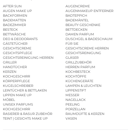
AFTER SUN
AUGENCREME
AUGEN MAKE UP
AUGENMAKEUP ENTFERNER
BACKFORMEN
BADTEPPICH
BADEMATTEN
BADEMÄNTEL
BADEZIMMER
BEAUTY GESCHENKE
BESTECK
BETTDECKEN
BETTWÄSCHE
DAMEN PARFUM
DEO & DEODORANTS
DUSCHGEL & BADESCHAUM
GÄSTETÜCHER
FÜR SIE
GESICHTSCREME
GESICHTSCREME HERREN
GESICHTSPFLEGE
GESICHTSREINIGUNG
GESICHTSREINIGUNG HERREN
GLÄSER
GRILLER
GRILLZUBEHÖR
HANDTÜCHER
HERREN PARFUM
KERZEN
KOCHBESTECK
KOCHGESCHIRR
KOCHTÖPFE
KÖRPERPFLEGE
KÜCHENGERÄTE
KUGELSCHREIBER
LAMPEN & LEUCHTEN
LEINTÜCHER & BETTLAKEN
LIPPENSTIFT
LIPPEN MAKE UP
MESSER
MÖBEL
NAGELLACK
UNISEX PARFUMS
PEELING
KOCHGESCHIRR
PORZELLAN
RASIERER & RASUR ZUBEHÖR
RAUMDÜFTE & KERZEN
TEINT | GESICHTS MAKE UP
VASEN