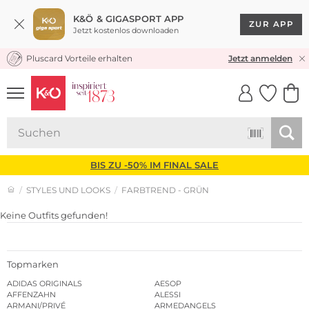
K&Ö & GIGASPORT APP
ZUR APP
Jetzt kostenlos downloaden
Pluscard Vorteile erhalten
KOSTENLOSER VERSAND* & RÜCKVERSAND
Jetzt anmelden
UNSERE APP
CLICK &
CLICK &
COLLECT
RESERVE
BIS ZU -50% IM FINAL SALE
STYLES UND LOOKS
FARBTREND - GRÜN
Keine Outfits gefunden!
Topmarken
ADIDAS ORIGINALS
AESOP
AFFENZAHN
ALESSI
ARMANI/PRIVÉ
ARMEDANGELS