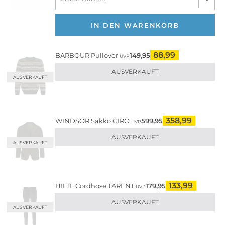
IN DEN WARENKORB
88,99
BARBOUR
Pullover
149,95
UVP
AUSVERKAUFT
AUSVERKAUFT
358,99
WINDSOR
Sakko GIRO
599,95
UVP
AUSVERKAUFT
AUSVERKAUFT
133,99
HILTL
Cordhose TARENT
179,95
UVP
AUSVERKAUFT
AUSVERKAUFT