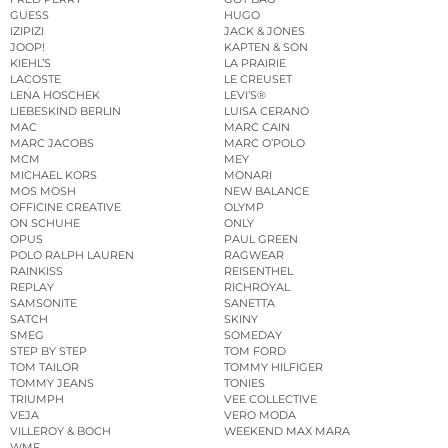
GUESS
HUGO
IZIPIZI
JACK & JONES
JOOP!
KAPTEN & SON
KIEHL’S
LA PRAIRIE
LACOSTE
LE CREUSET
LENA HOSCHEK
LEVI’S®
LIEBESKIND BERLIN
LUISA CERANO
MAC
MARC CAIN
MARC JACOBS
MARC O’POLO
MCM
MEY
MICHAEL KORS
MONARI
MOS MOSH
NEW BALANCE
OFFICINE CREATIVE
OLYMP
ON SCHUHE
ONLY
OPUS
PAUL GREEN
POLO RALPH LAUREN
RAGWEAR
RAINKISS
REISENTHEL
REPLAY
RICHROYAL
SAMSONITE
SANETTA
SATCH
SKINY
SMEG
SOMEDAY
STEP BY STEP
TOM FORD
TOM TAILOR
TOMMY HILFIGER
TOMMY JEANS
TONIES
TRIUMPH
VEE COLLECTIVE
VEJA
VERO MODA
VILLEROY & BOCH
WEEKEND MAX MARA
WMF