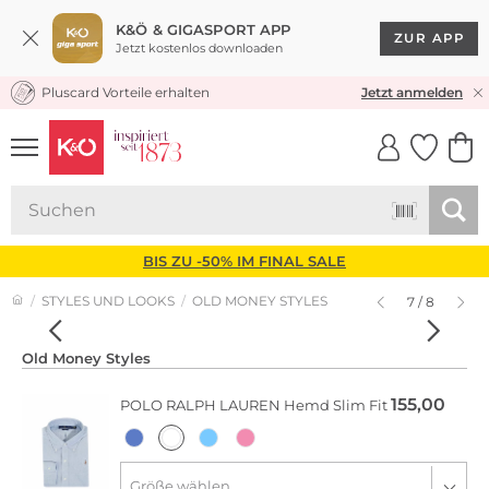
K&Ö & GIGASPORT APP
ZUR APP
Jetzt kostenlos downloaden
Pluscard Vorteile erhalten
KOSTENLOSER VERSAND* & RÜCKVERSAND
Jetzt anmelden
UNSERE APP
CLICK &
CLICK &
COLLECT
RESERVE
BIS ZU -50% IM FINAL SALE
STYLES UND LOOKS
OLD MONEY STYLES
7 / 8
Old Money Styles
155,00
POLO RALPH LAUREN
Hemd Slim Fit