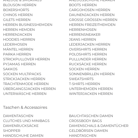
BLOUSON HERREN
BOOTS HERREN
BOXERSHORTS
CARGOHOSEN HERREN
CHINOS HERREN
DAUNENJACKEN HERREN
GILETS HERREN
GROSSE GRÖSSEN HERREN
HERREN BUSINESSHEMDEN
HERREN FREIZEITHEMDEN
HERREN HEMDEN
HERRENHOSEN
HERRENJACKEN
HERRENSNEAKER
HOODIES HERREN
JEANS HERREN
LEDERHOSEN
LEDERJACKEN HERREN
MÄNTEL HERREN
OVERSHIRTS HERREN
PARKA HERREN
POLOSHIRTS HERREN
STRICKPULLOVER HERREN
PULLUNDER HERREN
PYJAMAS HERREN
RUCKSÄCKE HERREN
SAKKOS
SOCKEN HERREN
SOCKEN MULTIPACKS
SONNENBRILLEN HERREN
STRICKJACKEN HERREN
SWEATSHIRTS
TRACHTENMODE HERREN
T-SHIRTS HERREN
ÜBERGANGSJACKEN HERREN
UNTERHEMDEN HERREN
UNTERWÄSCHE HERREN
WINTERJACKEN HERREN
Taschen & Accessoires
DAMENTASCHEN
BAUCHTASCHEN DAMEN
CLUTCHES UND MINIBAGS
CROSSBODY BAGS
DAMENRUCKSÄCKE
DAMENSCHALS & DAMENTÜCHER
SHOPPER
GELDBÖRSEN DAMEN
HANDSCHUHE DAMEN
HANDTASCHEN