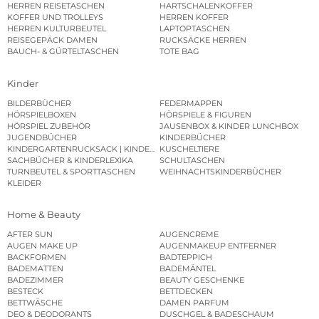
HERREN REISETASCHEN
HARTSCHALENKOFFER
KOFFER UND TROLLEYS
HERREN KOFFER
HERREN KULTURBEUTEL
LAPTOPTASCHEN
REISEGEPÄCK DAMEN
RUCKSÄCKE HERREN
BAUCH- & GÜRTELTASCHEN
TOTE BAG
Kinder
BILDERBÜCHER
FEDERMAPPEN
HÖRSPIELBOXEN
HÖRSPIELE & FIGUREN
HÖRSPIEL ZUBEHÖR
JAUSENBOX & KINDER LUNCHBOX
JUGENDBÜCHER
KINDERBÜCHER
KINDERGARTENRUCKSACK | KINDERGARTENBEUTEL
KUSCHELTIERE
SACHBÜCHER & KINDERLEXIKA
SCHULTASCHEN
TURNBEUTEL & SPORTTASCHEN
WEIHNACHTSKINDERBÜCHER
KLEIDER
Home & Beauty
AFTER SUN
AUGENCREME
AUGEN MAKE UP
AUGENMAKEUP ENTFERNER
BACKFORMEN
BADTEPPICH
BADEMATTEN
BADEMÄNTEL
BADEZIMMER
BEAUTY GESCHENKE
BESTECK
BETTDECKEN
BETTWÄSCHE
DAMEN PARFUM
DEO & DEODORANTS
DUSCHGEL & BADESCHAUM