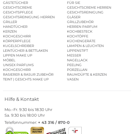
GÄSTETÜCHER
FÜR SIE
GESICHTSCREME
GESICHTSCREME HERREN
GESICHTSPFLEGE
GESICHTSREINIGUNG
GESICHTSREINIGUNG HERREN
GLÄSER
GRILLER
GRILLZUBEHÖR
HANDTÜCHER
HERREN PARFUM
KERZEN
KOCHBESTECK
KOCHGESCHIRR
KOCHTÖPFE
KÖRPERPFLEGE
KÜCHENGERÄTE
KUGELSCHREIBER
LAMPEN & LEUCHTEN
LEINTÜCHER & BETTLAKEN
LIPPENSTIFT
LIPPEN MAKE UP
MESSER
MÖBEL
NAGELLACK
UNISEX PARFUMS
PEELING
KOCHGESCHIRR
PORZELLAN
RASIERER & RASUR ZUBEHÖR
RAUMDÜFTE & KERZEN
TEINT | GESICHTS MAKE UP
VASEN
Hilfe & Kontakt
Mo.–Fr. 9:30 bis 18:30 Uhr
Sa. 9:30 bis 18:00 Uhr
Telefonnummer:
+ 43 316 / 870-0