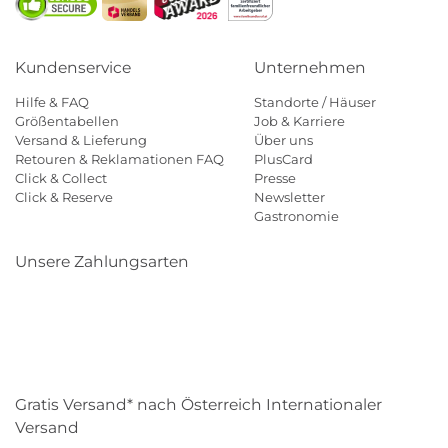
Kundenservice
Unternehmen
Hilfe & FAQ
Standorte / Häuser
Größentabellen
Job & Karriere
Versand & Lieferung
Über uns
Retouren & Reklamationen FAQ
PlusCard
Click & Collect
Presse
Click & Reserve
Newsletter
Gastronomie
Unsere Zahlungsarten
Klarna
Paypal
Mastercard
Visa
Diners
Eps
Shop
Applepay
Amazon
Gratis Versand* nach Österreich Internationaler
Versand