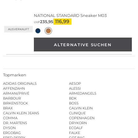
NATIONAL STANDARD
Sneaker M03
116,99
235,95
UVP
AUSVERKAUFT
ALTERNATIVE SUCHEN
Topmarken
ADIDAS ORIGINALS
AESOP
AFFENZAHN
ALESSI
ARMANI/PRIVÉ
ARMEDANGELS
BARBOUR
BDK
BIRKENSTOCK
BOSS
BRAX
CALVIN KLEIN
CALVIN KLEIN JEANS
CLINIQUE
COMMA
COPENHAGEN
DR. MARTENS
DRYKORN
DYSON
ECOALF
ERGOBAG
FALKE
FRED PERRY
GOT BAG