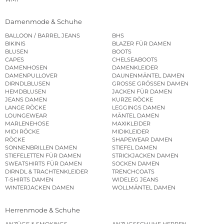
Damenmode & Schuhe
BALLOON / BARREL JEANS
BHS
BIKINIS
BLAZER FÜR DAMEN
BLUSEN
BOOTS
CAPES
CHELSEABOOTS
DAMENHOSEN
DAMENKLEIDER
DAMENPULLOVER
DAUNENMÄNTEL DAMEN
DIRNDLBLUSEN
GROSSE GRÖSSEN DAMEN
HEMDBLUSEN
JACKEN FÜR DAMEN
JEANS DAMEN
KURZE RÖCKE
LANGE RÖCKE
LEGGINGS DAMEN
LOUNGEWEAR
MÄNTEL DAMEN
MARLENEHOSE
MAXIKLEIDER
MIDI RÖCKE
MIDIKLEIDER
RÖCKE
SHAPEWEAR DAMEN
SONNENBRILLEN DAMEN
STIEFEL DAMEN
STIEFELETTEN FÜR DAMEN
STRICKJACKEN DAMEN
SWEATSHIRTS FÜR DAMEN
SOCKEN DAMEN
DIRNDL & TRACHTENKLEIDER
TRENCHCOATS
T-SHIRTS DAMEN
WIDELEG JEANS
WINTERJACKEN DAMEN
WOLLMÄNTEL DAMEN
Herrenmode & Schuhe
ANZÜGE & SMOKINGS
ANZUGSSCHUHE HERREN