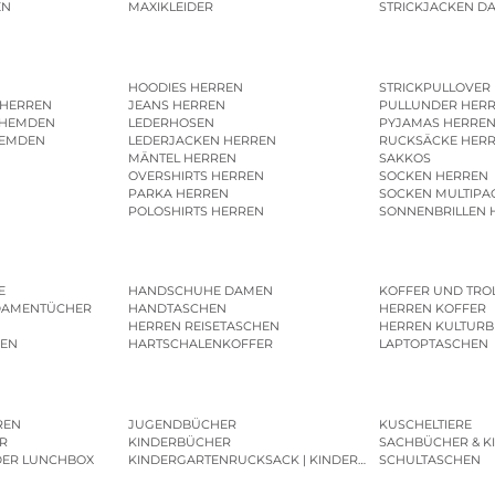
EN
MAXIKLEIDER
STRICKJACKEN D
HOODIES HERREN
STRICKPULLOVER
 HERREN
JEANS HERREN
PULLUNDER HER
SHEMDEN
LEDERHOSEN
PYJAMAS HERRE
HEMDEN
LEDERJACKEN HERREN
RUCKSÄCKE HER
MÄNTEL HERREN
SAKKOS
OVERSHIRTS HERREN
SOCKEN HERREN
PARKA HERREN
SOCKEN MULTIPA
POLOSHIRTS HERREN
SONNENBRILLEN 
E
HANDSCHUHE DAMEN
KOFFER UND TRO
DAMENTÜCHER
HANDTASCHEN
HERREN KOFFER
HERREN REISETASCHEN
HERREN KULTURB
MEN
HARTSCHALENKOFFER
LAPTOPTASCHEN
REN
JUGENDBÜCHER
KUSCHELTIERE
R
KINDERBÜCHER
SACHBÜCHER & K
DER LUNCHBOX
KINDERGARTENRUCKSACK | KINDERGARTENBEUTEL
SCHULTASCHEN