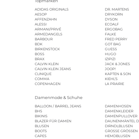
Topmarken
ADIDAS ORIGINALS
DR. MARTENS
AESOP
DRYKORN
AFFENZAHN
DYSON
ALESSI
ECOALF
ARMANI/PRIVÉ
ERGOBAG
ARMEDANGELS
FALKE
BARBOUR
FRED PERRY
BDK
GOT BAG
BIRKENSTOCK
GUESS
BOSS
HUGO
BRAX
IZIPIZI
CALVIN KLEIN
JACK & JONES
CALVIN KLEIN JEANS
JOOP!
CLINIQUE
KAPTEN & SON
COMMA
KIEHL’S
COPENHAGEN
LA PRAIRIE
Damenmode & Schuhe
BALLOON / BARREL JEANS
DAMENHOSEN
BHS
DAMENKLEIDER
BIKINIS
DAMENPULLOVER
BLAZER FÜR DAMEN
DAUNENMÄNTEL 
BLUSEN
DIRNDLBLUSEN
BOOTS
GROSSE GRÖSSEN
CAPES
HEMDBLUSEN