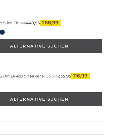
268,99
 Slim Fit
449,95
UVP
ALTERNATIVE SUCHEN
116,99
 STANDARD
Sneaker M03
235,95
UVP
ALTERNATIVE SUCHEN