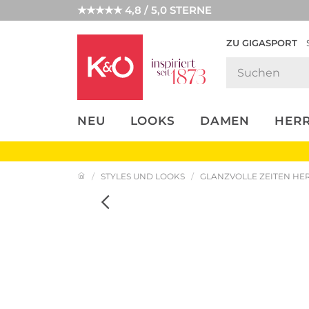
★★★★★ 4,8 / 5,0 STERNE
ZU GIGASPORT
FASHION-
UNSERE APP
CLICK &
CLICK &
TRENDS
COLLECT
RESERVE
NEU
LOOKS
DAMEN
HER
STYLES UND LOOKS
GLANZVOLLE ZEITEN HE
Weiter