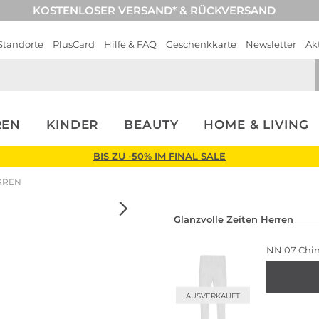
KOSTENLOSER VERSAND* & RÜCKVERSAND
Standorte
PlusCard
Hilfe & FAQ
Geschenkkarte
Newsletter
Ak
REN
KINDER
BEAUTY
HOME & LIVING
BIS ZU -50% IM FINAL SALE
RREN
Glanzvolle Zeiten Herren
NN.07
Chin
AUSVERKAUFT