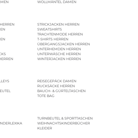
AMEN
WOLLMÄNTEL DAMEN
 HERREN
STRICKJACKEN HERREN
REN
SWEATSHIRTS
N
TRACHTENMODE HERREN
REN
T-SHIRTS HERREN
ÜBERGANGSJACKEN HERREN
UNTERHEMDEN HERREN
CKS
UNTERWÄSCHE HERREN
HERREN
WINTERJACKEN HERREN
LLEYS
REISEGEPÄCK DAMEN
RUCKSÄCKE HERREN
EUTEL
BAUCH- & GÜRTELTASCHEN
TOTE BAG
TURNBEUTEL & SPORTTASCHEN
INDERLEXIKA
WEIHNACHTSKINDERBÜCHER
KLEIDER