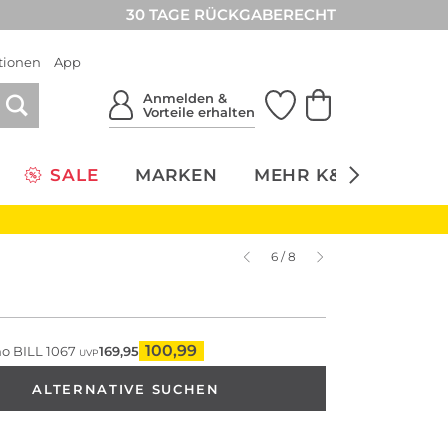
30 TAGE RÜCKGABERECHT
tionen
App
Anmelden &
Vorteile erhalten
SALE
MARKEN
MEHR K&Ö
NACH
6 / 8
100,99
o BILL 1067
169,95
UVP
ALTERNATIVE SUCHEN