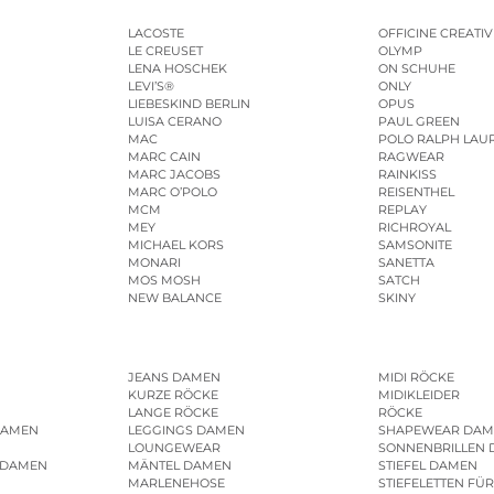
LACOSTE
OFFICINE CREATIV
LE CREUSET
OLYMP
LENA HOSCHEK
ON SCHUHE
LEVI’S®
ONLY
LIEBESKIND BERLIN
OPUS
LUISA CERANO
PAUL GREEN
MAC
POLO RALPH LAU
MARC CAIN
RAGWEAR
MARC JACOBS
RAINKISS
MARC O’POLO
REISENTHEL
MCM
REPLAY
MEY
RICHROYAL
MICHAEL KORS
SAMSONITE
MONARI
SANETTA
MOS MOSH
SATCH
NEW BALANCE
SKINY
JEANS DAMEN
MIDI RÖCKE
KURZE RÖCKE
MIDIKLEIDER
LANGE RÖCKE
RÖCKE
DAMEN
LEGGINGS DAMEN
SHAPEWEAR DAM
LOUNGEWEAR
SONNENBRILLEN
 DAMEN
MÄNTEL DAMEN
STIEFEL DAMEN
MARLENEHOSE
STIEFELETTEN FÜ