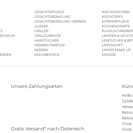
GESICHTSPFLEGE
KOCHGESCHIRR
GESICHTSREINIGUNG
KOCHTÖPFE
GESICHTSREINIGUNG HERREN
KÖRPERPFLEGE
GLÄSER
KÜCHENGERÄTE
TS
GRILLER
KUGELSCHREIBER
ESCHAUM
GRILLZUBEHÖR
LAMPEN & LEUCH
HANDTÜCHER
LEINTÜCHER & BE
HERREN PARFUM
LIPPENSTIFT
KERZEN
LIPPEN MAKE UP
HERREN
KOCHBESTECK
MESSER
Unsere Zahlungsarten
Kund
Hilfe
Klarna
Paypal
Mastercard
Visa
Diners
Größe
Versa
Eps
Shop
Applepay
Amazon
Retou
Rekl
Click 
Gratis Versand* nach Österreich
Click