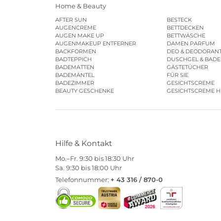
Home & Beauty
AFTER SUN
BESTECK
AUGENCREME
BETTDECKEN
AUGEN MAKE UP
BETTWÄSCHE
AUGENMAKEUP ENTFERNER
DAMEN PARFUM
BACKFORMEN
DEO & DEODORAN
BADTEPPICH
DUSCHGEL & BAD
BADEMATTEN
GÄSTETÜCHER
BADEMÄNTEL
FÜR SIE
BADEZIMMER
GESICHTSCREME
BEAUTY GESCHENKE
GESICHTSCREME 
Hilfe & Kontakt
Mo.–Fr. 9:30 bis 18:30 Uhr
Sa. 9:30 bis 18:00 Uhr
Telefonnummer:
+ 43 316 / 870-0