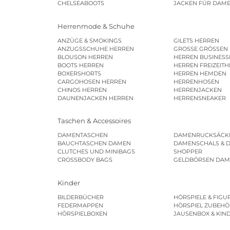
CHELSEABOOTS
JACKEN FÜR DAM
Herrenmode & Schuhe
ANZÜGE & SMOKINGS
GILETS HERREN
ANZUGSSCHUHE HERREN
GROSSE GRÖSSEN
BLOUSON HERREN
HERREN BUSINES
BOOTS HERREN
HERREN FREIZEIT
BOXERSHORTS
HERREN HEMDEN
CARGOHOSEN HERREN
HERRENHOSEN
CHINOS HERREN
HERRENJACKEN
DAUNENJACKEN HERREN
HERRENSNEAKER
Taschen & Accessoires
DAMENTASCHEN
DAMENRUCKSÄCK
BAUCHTASCHEN DAMEN
DAMENSCHALS & 
CLUTCHES UND MINIBAGS
SHOPPER
CROSSBODY BAGS
GELDBÖRSEN DA
Kinder
BILDERBÜCHER
HÖRSPIELE & FIGU
FEDERMAPPEN
HÖRSPIEL ZUBEHÖ
HÖRSPIELBOXEN
JAUSENBOX & KIN