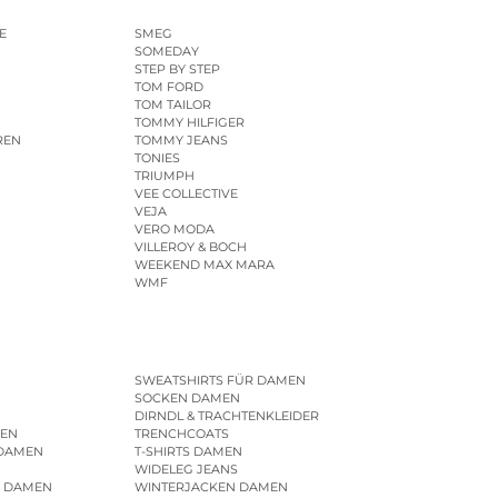
E
SMEG
SOMEDAY
STEP BY STEP
TOM FORD
TOM TAILOR
TOMMY HILFIGER
REN
TOMMY JEANS
TONIES
TRIUMPH
VEE COLLECTIVE
VEJA
VERO MODA
VILLEROY & BOCH
WEEKEND MAX MARA
WMF
SWEATSHIRTS FÜR DAMEN
SOCKEN DAMEN
DIRNDL & TRACHTENKLEIDER
EN
TRENCHCOATS
 DAMEN
T-SHIRTS DAMEN
WIDELEG JEANS
R DAMEN
WINTERJACKEN DAMEN