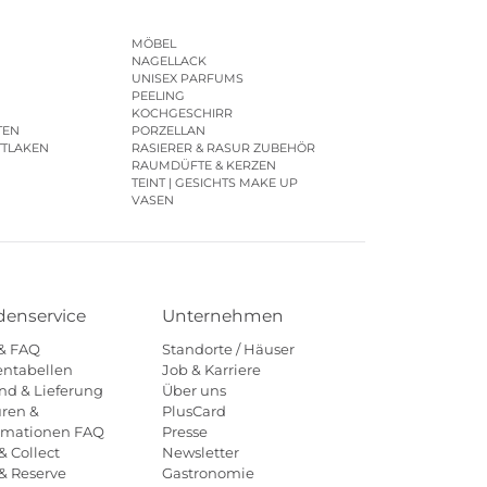
MÖBEL
NAGELLACK
UNISEX PARFUMS
PEELING
KOCHGESCHIRR
TEN
PORZELLAN
TTLAKEN
RASIERER & RASUR ZUBEHÖR
RAUMDÜFTE & KERZEN
TEINT | GESICHTS MAKE UP
VASEN
enservice
Unternehmen
 & FAQ
Standorte / Häuser
ntabellen
Job & Karriere
nd & Lieferung
Über uns
ren &
PlusCard
amationen FAQ
Presse
& Collect
Newsletter
 & Reserve
Gastronomie