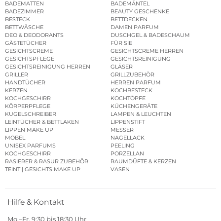
BADEMATTEN
BADEMÄNTEL
BADEZIMMER
BEAUTY GESCHENKE
BESTECK
BETTDECKEN
BETTWÄSCHE
DAMEN PARFUM
DEO & DEODORANTS
DUSCHGEL & BADESCHAUM
GÄSTETÜCHER
FÜR SIE
GESICHTSCREME
GESICHTSCREME HERREN
GESICHTSPFLEGE
GESICHTSREINIGUNG
GESICHTSREINIGUNG HERREN
GLÄSER
GRILLER
GRILLZUBEHÖR
HANDTÜCHER
HERREN PARFUM
KERZEN
KOCHBESTECK
KOCHGESCHIRR
KOCHTÖPFE
KÖRPERPFLEGE
KÜCHENGERÄTE
KUGELSCHREIBER
LAMPEN & LEUCHTEN
LEINTÜCHER & BETTLAKEN
LIPPENSTIFT
LIPPEN MAKE UP
MESSER
MÖBEL
NAGELLACK
UNISEX PARFUMS
PEELING
KOCHGESCHIRR
PORZELLAN
RASIERER & RASUR ZUBEHÖR
RAUMDÜFTE & KERZEN
TEINT | GESICHTS MAKE UP
VASEN
Hilfe & Kontakt
Mo.–Fr. 9:30 bis 18:30 Uhr