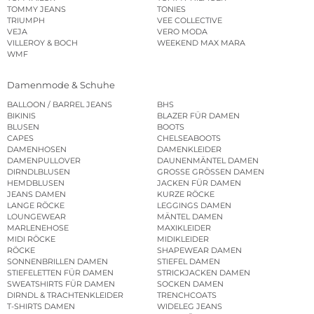
TOMMY JEANS
TONIES
TRIUMPH
VEE COLLECTIVE
VEJA
VERO MODA
VILLEROY & BOCH
WEEKEND MAX MARA
WMF
Damenmode & Schuhe
BALLOON / BARREL JEANS
BHS
BIKINIS
BLAZER FÜR DAMEN
BLUSEN
BOOTS
CAPES
CHELSEABOOTS
DAMENHOSEN
DAMENKLEIDER
DAMENPULLOVER
DAUNENMÄNTEL DAMEN
DIRNDLBLUSEN
GROSSE GRÖSSEN DAMEN
HEMDBLUSEN
JACKEN FÜR DAMEN
JEANS DAMEN
KURZE RÖCKE
LANGE RÖCKE
LEGGINGS DAMEN
LOUNGEWEAR
MÄNTEL DAMEN
MARLENEHOSE
MAXIKLEIDER
MIDI RÖCKE
MIDIKLEIDER
RÖCKE
SHAPEWEAR DAMEN
SONNENBRILLEN DAMEN
STIEFEL DAMEN
STIEFELETTEN FÜR DAMEN
STRICKJACKEN DAMEN
SWEATSHIRTS FÜR DAMEN
SOCKEN DAMEN
DIRNDL & TRACHTENKLEIDER
TRENCHCOATS
T-SHIRTS DAMEN
WIDELEG JEANS