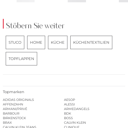
Stöbern Sie weiter
STUCO
HOME
KÜCHE
KÜCHENTEXTILIEN
TOPFLAPPEN
Topmarken
ADIDAS ORIGINALS
AESOP
AFFENZAHN
ALESSI
ARMANI/PRIVÉ
ARMEDANGELS
BARBOUR
BDK
BIRKENSTOCK
BOSS
BRAX
CALVIN KLEIN
CALVIN KLEIN JEANS
CLINIQUE