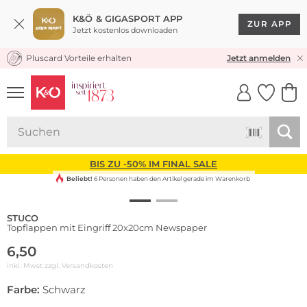
K&Ö & GIGASPORT APP
ZUR APP
Jetzt kostenlos downloaden
Pluscard Vorteile erhalten
KOSTENLOSER VERSAND* & RÜCKVERSAND
Jetzt anmelden
UNSERE APP
CLICK &
CLICK &
COLLECT
RESERVE
BIS ZU -50% IM FINAL SALE
Beliebt!
6 Personen haben den Artikel gerade im Warenkorb
STUCO
Topflappen mit Eingriff 20x20cm Newspaper
6,50
inkl. Mwst zzgl.
Versandkosten
Farbe:
Schwarz