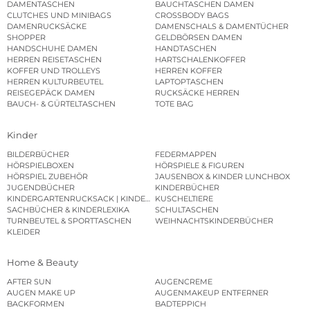
DAMENTASCHEN
BAUCHTASCHEN DAMEN
CLUTCHES UND MINIBAGS
CROSSBODY BAGS
DAMENRUCKSÄCKE
DAMENSCHALS & DAMENTÜCHER
SHOPPER
GELDBÖRSEN DAMEN
HANDSCHUHE DAMEN
HANDTASCHEN
HERREN REISETASCHEN
HARTSCHALENKOFFER
KOFFER UND TROLLEYS
HERREN KOFFER
HERREN KULTURBEUTEL
LAPTOPTASCHEN
REISEGEPÄCK DAMEN
RUCKSÄCKE HERREN
BAUCH- & GÜRTELTASCHEN
TOTE BAG
Kinder
BILDERBÜCHER
FEDERMAPPEN
HÖRSPIELBOXEN
HÖRSPIELE & FIGUREN
HÖRSPIEL ZUBEHÖR
JAUSENBOX & KINDER LUNCHBOX
JUGENDBÜCHER
KINDERBÜCHER
KINDERGARTENRUCKSACK | KINDERGARTENBEUTEL
KUSCHELTIERE
SACHBÜCHER & KINDERLEXIKA
SCHULTASCHEN
TURNBEUTEL & SPORTTASCHEN
WEIHNACHTSKINDERBÜCHER
KLEIDER
Home & Beauty
AFTER SUN
AUGENCREME
AUGEN MAKE UP
AUGENMAKEUP ENTFERNER
BACKFORMEN
BADTEPPICH