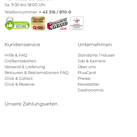
Sa. 9:30 bis 18:00 Uhr
Telefonnummer:
+ 43 316 / 870-0
Kundenservice
Unternehmen
Hilfe & FAQ
Standorte / Häuser
Größentabellen
Job & Karriere
Versand & Lieferung
Über uns
Retouren & Reklamationen FAQ
PlusCard
Click & Collect
Presse
Click & Reserve
Newsletter
Gastronomie
Unsere Zahlungsarten
Klarna
Paypal
Mastercard
Visa
Diners
Eps
Shop
Applepay
Amazon