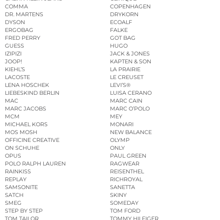
COMMA
COPENHAGEN
DR. MARTENS
DRYKORN
DYSON
ECOALF
ERGOBAG
FALKE
FRED PERRY
GOT BAG
GUESS
HUGO
IZIPIZI
JACK & JONES
JOOP!
KAPTEN & SON
KIEHL’S
LA PRAIRIE
LACOSTE
LE CREUSET
LENA HOSCHEK
LEVI’S®
LIEBESKIND BERLIN
LUISA CERANO
MAC
MARC CAIN
MARC JACOBS
MARC O’POLO
MCM
MEY
MICHAEL KORS
MONARI
MOS MOSH
NEW BALANCE
OFFICINE CREATIVE
OLYMP
ON SCHUHE
ONLY
OPUS
PAUL GREEN
POLO RALPH LAUREN
RAGWEAR
RAINKISS
REISENTHEL
REPLAY
RICHROYAL
SAMSONITE
SANETTA
SATCH
SKINY
SMEG
SOMEDAY
STEP BY STEP
TOM FORD
TOM TAILOR
TOMMY HILFIGER