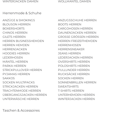
WINTERJACKEN DAMEN
WOLLMÄNTEL DAMEN
Herrenmode & Schuhe
ANZÜGE & SMOKINGS
ANZUGSSCHUHE HERREN
BLOUSON HERREN
BOOTS HERREN
BOXERSHORTS
CARGOHOSEN HERREN
CHINOS HERREN
DAUNENJACKEN HERREN
GILETS HERREN
GROSSE GRÖSSEN HERREN
HERREN BUSINESSHEMDEN
HERREN FREIZEITHEMDEN
HERREN HEMDEN
HERRENHOSEN
HERRENJACKEN
HERRENSNEAKER
HOODIES HERREN
JEANS HERREN
LEDERHOSEN
LEDERJACKEN HERREN
MÄNTEL HERREN
OVERSHIRTS HERREN
PARKA HERREN
POLOSHIRTS HERREN
STRICKPULLOVER HERREN
PULLUNDER HERREN
PYJAMAS HERREN
RUCKSÄCKE HERREN
SAKKOS
SOCKEN HERREN
SOCKEN MULTIPACKS
SONNENBRILLEN HERREN
STRICKJACKEN HERREN
SWEATSHIRTS
TRACHTENMODE HERREN
T-SHIRTS HERREN
ÜBERGANGSJACKEN HERREN
UNTERHEMDEN HERREN
UNTERWÄSCHE HERREN
WINTERJACKEN HERREN
Taschen & Accessoires