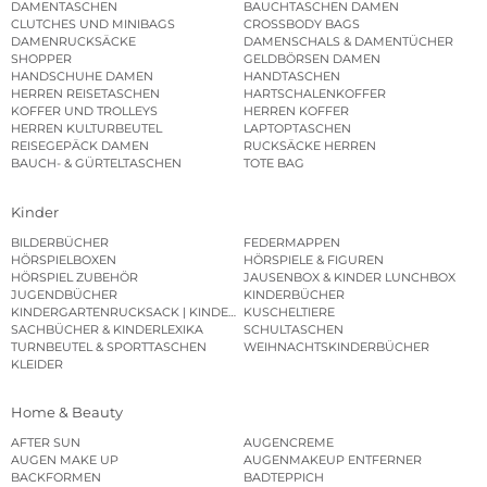
DAMENTASCHEN
BAUCHTASCHEN DAMEN
CLUTCHES UND MINIBAGS
CROSSBODY BAGS
DAMENRUCKSÄCKE
DAMENSCHALS & DAMENTÜCHER
SHOPPER
GELDBÖRSEN DAMEN
HANDSCHUHE DAMEN
HANDTASCHEN
HERREN REISETASCHEN
HARTSCHALENKOFFER
KOFFER UND TROLLEYS
HERREN KOFFER
HERREN KULTURBEUTEL
LAPTOPTASCHEN
REISEGEPÄCK DAMEN
RUCKSÄCKE HERREN
BAUCH- & GÜRTELTASCHEN
TOTE BAG
Kinder
BILDERBÜCHER
FEDERMAPPEN
HÖRSPIELBOXEN
HÖRSPIELE & FIGUREN
HÖRSPIEL ZUBEHÖR
JAUSENBOX & KINDER LUNCHBOX
JUGENDBÜCHER
KINDERBÜCHER
KINDERGARTENRUCKSACK | KINDERGARTENBEUTEL
KUSCHELTIERE
SACHBÜCHER & KINDERLEXIKA
SCHULTASCHEN
TURNBEUTEL & SPORTTASCHEN
WEIHNACHTSKINDERBÜCHER
KLEIDER
Home & Beauty
AFTER SUN
AUGENCREME
AUGEN MAKE UP
AUGENMAKEUP ENTFERNER
BACKFORMEN
BADTEPPICH