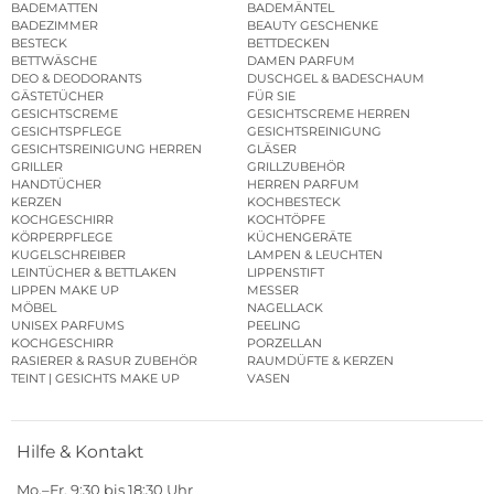
BADEMATTEN
BADEMÄNTEL
BADEZIMMER
BEAUTY GESCHENKE
BESTECK
BETTDECKEN
BETTWÄSCHE
DAMEN PARFUM
DEO & DEODORANTS
DUSCHGEL & BADESCHAUM
GÄSTETÜCHER
FÜR SIE
GESICHTSCREME
GESICHTSCREME HERREN
GESICHTSPFLEGE
GESICHTSREINIGUNG
GESICHTSREINIGUNG HERREN
GLÄSER
GRILLER
GRILLZUBEHÖR
HANDTÜCHER
HERREN PARFUM
KERZEN
KOCHBESTECK
KOCHGESCHIRR
KOCHTÖPFE
KÖRPERPFLEGE
KÜCHENGERÄTE
KUGELSCHREIBER
LAMPEN & LEUCHTEN
LEINTÜCHER & BETTLAKEN
LIPPENSTIFT
LIPPEN MAKE UP
MESSER
MÖBEL
NAGELLACK
UNISEX PARFUMS
PEELING
KOCHGESCHIRR
PORZELLAN
RASIERER & RASUR ZUBEHÖR
RAUMDÜFTE & KERZEN
TEINT | GESICHTS MAKE UP
VASEN
Hilfe & Kontakt
Mo.–Fr. 9:30 bis 18:30 Uhr