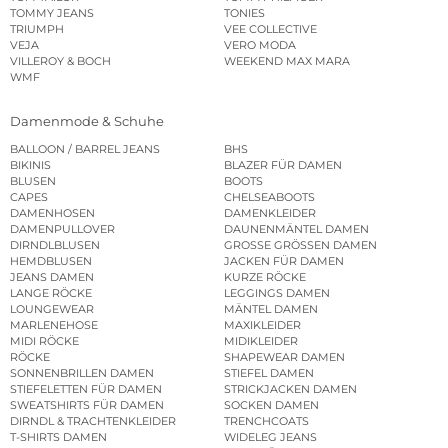
TOMMY JEANS
TONIES
TRIUMPH
VEE COLLECTIVE
VEJA
VERO MODA
VILLEROY & BOCH
WEEKEND MAX MARA
WMF
Damenmode & Schuhe
BALLOON / BARREL JEANS
BHS
BIKINIS
BLAZER FÜR DAMEN
BLUSEN
BOOTS
CAPES
CHELSEABOOTS
DAMENHOSEN
DAMENKLEIDER
DAMENPULLOVER
DAUNENMÄNTEL DAMEN
DIRNDLBLUSEN
GROSSE GRÖSSEN DAMEN
HEMDBLUSEN
JACKEN FÜR DAMEN
JEANS DAMEN
KURZE RÖCKE
LANGE RÖCKE
LEGGINGS DAMEN
LOUNGEWEAR
MÄNTEL DAMEN
MARLENEHOSE
MAXIKLEIDER
MIDI RÖCKE
MIDIKLEIDER
RÖCKE
SHAPEWEAR DAMEN
SONNENBRILLEN DAMEN
STIEFEL DAMEN
STIEFELETTEN FÜR DAMEN
STRICKJACKEN DAMEN
SWEATSHIRTS FÜR DAMEN
SOCKEN DAMEN
DIRNDL & TRACHTENKLEIDER
TRENCHCOATS
T-SHIRTS DAMEN
WIDELEG JEANS