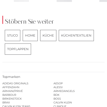
Stöbern Sie weiter
STUCO
HOME
KÜCHE
KÜCHENTEXTILIEN
TOPFLAPPEN
Topmarken
ADIDAS ORIGINALS
AESOP
AFFENZAHN
ALESSI
ARMANI/PRIVÉ
ARMEDANGELS
BARBOUR
BDK
BIRKENSTOCK
BOSS
BRAX
CALVIN KLEIN
CALVIN KLEIN JEANS
CLINIQUE