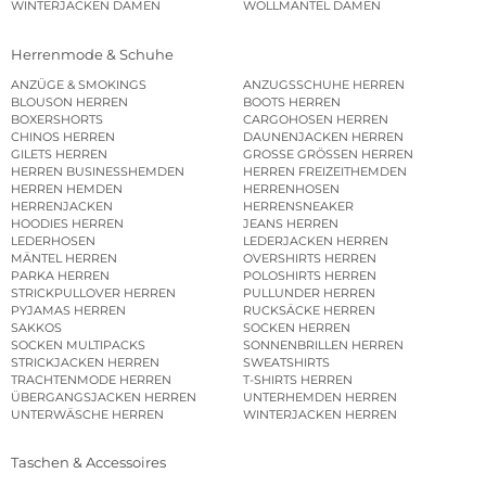
WINTERJACKEN DAMEN
WOLLMÄNTEL DAMEN
Herrenmode & Schuhe
ANZÜGE & SMOKINGS
ANZUGSSCHUHE HERREN
BLOUSON HERREN
BOOTS HERREN
BOXERSHORTS
CARGOHOSEN HERREN
CHINOS HERREN
DAUNENJACKEN HERREN
GILETS HERREN
GROSSE GRÖSSEN HERREN
HERREN BUSINESSHEMDEN
HERREN FREIZEITHEMDEN
HERREN HEMDEN
HERRENHOSEN
HERRENJACKEN
HERRENSNEAKER
HOODIES HERREN
JEANS HERREN
LEDERHOSEN
LEDERJACKEN HERREN
MÄNTEL HERREN
OVERSHIRTS HERREN
PARKA HERREN
POLOSHIRTS HERREN
STRICKPULLOVER HERREN
PULLUNDER HERREN
PYJAMAS HERREN
RUCKSÄCKE HERREN
SAKKOS
SOCKEN HERREN
SOCKEN MULTIPACKS
SONNENBRILLEN HERREN
STRICKJACKEN HERREN
SWEATSHIRTS
TRACHTENMODE HERREN
T-SHIRTS HERREN
ÜBERGANGSJACKEN HERREN
UNTERHEMDEN HERREN
UNTERWÄSCHE HERREN
WINTERJACKEN HERREN
Taschen & Accessoires