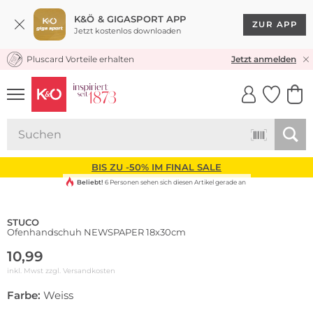
K&Ö & GIGASPORT APP
ZUR APP
Jetzt kostenlos downloaden
Pluscard Vorteile erhalten
KOSTENLOSER VERSAND* & RÜCKVERSAND
Jetzt anmelden
UNSERE APP
CLICK &
CLICK &
COLLECT
RESERVE
BIS ZU -50% IM FINAL SALE
Beliebt!
6 Personen sehen sich diesen Artikel gerade an
STUCO
Ofenhandschuh NEWSPAPER 18x30cm
10,99
inkl. Mwst zzgl.
Versandkosten
Farbe:
Weiss