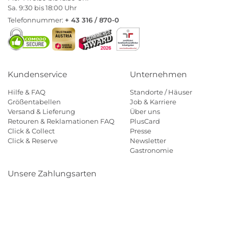
Sa. 9:30 bis 18:00 Uhr
Telefonnummer:
+ 43 316 / 870-0
Kundenservice
Unternehmen
Hilfe & FAQ
Standorte / Häuser
Größentabellen
Job & Karriere
Versand & Lieferung
Über uns
Retouren & Reklamationen FAQ
PlusCard
Click & Collect
Presse
Click & Reserve
Newsletter
Gastronomie
Unsere Zahlungsarten
Klarna
Paypal
Mastercard
Visa
Diners
Eps
Shop
Applepay
Amazon