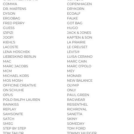
COMMA
COPENHAGEN
DR. MARTENS
DRYKORN
DYSON
ECOALF
ERGOBAG
FALKE
FRED PERRY
GOT BAG
GUESS
HUGO
IZIPIZI
JACK & JONES
JOOP!
KAPTEN & SON
KIEHL’S
LA PRAIRIE
LACOSTE
LE CREUSET
LENA HOSCHEK
LEVI’S®
LIEBESKIND BERLIN
LUISA CERANO
MAC
MARC CAIN
MARC JACOBS
MARC O’POLO
MCM
MEY
MICHAEL KORS
MONARI
MOS MOSH
NEW BALANCE
OFFICINE CREATIVE
OLYMP
ON SCHUHE
ONLY
OPUS
PAUL GREEN
POLO RALPH LAUREN
RAGWEAR
RAINKISS
REISENTHEL
REPLAY
RICHROYAL
SAMSONITE
SANETTA
SATCH
SKINY
SMEG
SOMEDAY
STEP BY STEP
TOM FORD
TOM TAILOR
TOMMY HILFIGER