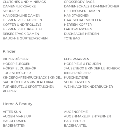
CLUTCHES UND MINIBAGS
CROSSBODY BAGS
DAMENRUCKSÄCKE
DAMENSCHALS & DAMENTÜCHER
SHOPPER
GELDBÖRSEN DAMEN
HANDSCHUHE DAMEN
HANDTASCHEN
HERREN REISETASCHEN
HARTSCHALENKOFFER
KOFFER UND TROLLEYS
HERREN KOFFER
HERREN KULTURBEUTEL
LAPTOPTASCHEN
REISEGEPÄCK DAMEN
RUCKSÄCKE HERREN
BAUCH- & GÜRTELTASCHEN
TOTE BAG
Kinder
BILDERBÜCHER
FEDERMAPPEN
HÖRSPIELBOXEN
HÖRSPIELE & FIGUREN
HÖRSPIEL ZUBEHÖR
JAUSENBOX & KINDER LUNCHBOX
JUGENDBÜCHER
KINDERBÜCHER
KINDERGARTENRUCKSACK | KINDERGARTENBEUTEL
KUSCHELTIERE
SACHBÜCHER & KINDERLEXIKA
SCHULTASCHEN
TURNBEUTEL & SPORTTASCHEN
WEIHNACHTSKINDERBÜCHER
KLEIDER
Home & Beauty
AFTER SUN
AUGENCREME
AUGEN MAKE UP
AUGENMAKEUP ENTFERNER
BACKFORMEN
BADTEPPICH
BADEMATTEN
BADEMÄNTEL