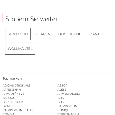
Stöbern Sie weiter
STRELLSON
HERREN
BEKLEIDUNG
MÄNTEL
WOLLMÄNTEL
Topmarken
ADIDAS ORIGINALS
AESOP
AFFENZAHN
ALESSI
ARMANI/PRIVÉ
ARMEDANGELS
BARBOUR
BDK
BIRKENSTOCK
BOSS
BRAX
CALVIN KLEIN
CALVIN KLEIN JEANS
CLINIQUE
COMMA
COPENHAGEN