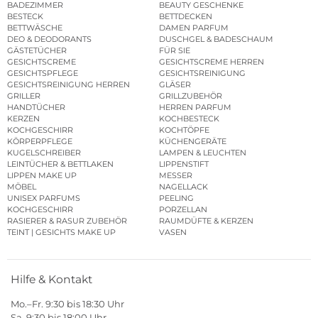
BADEZIMMER
BEAUTY GESCHENKE
BESTECK
BETTDECKEN
BETTWÄSCHE
DAMEN PARFUM
DEO & DEODORANTS
DUSCHGEL & BADESCHAUM
GÄSTETÜCHER
FÜR SIE
GESICHTSCREME
GESICHTSCREME HERREN
GESICHTSPFLEGE
GESICHTSREINIGUNG
GESICHTSREINIGUNG HERREN
GLÄSER
GRILLER
GRILLZUBEHÖR
HANDTÜCHER
HERREN PARFUM
KERZEN
KOCHBESTECK
KOCHGESCHIRR
KOCHTÖPFE
KÖRPERPFLEGE
KÜCHENGERÄTE
KUGELSCHREIBER
LAMPEN & LEUCHTEN
LEINTÜCHER & BETTLAKEN
LIPPENSTIFT
LIPPEN MAKE UP
MESSER
MÖBEL
NAGELLACK
UNISEX PARFUMS
PEELING
KOCHGESCHIRR
PORZELLAN
RASIERER & RASUR ZUBEHÖR
RAUMDÜFTE & KERZEN
TEINT | GESICHTS MAKE UP
VASEN
Hilfe & Kontakt
Mo.–Fr. 9:30 bis 18:30 Uhr
Sa. 9:30 bis 18:00 Uhr