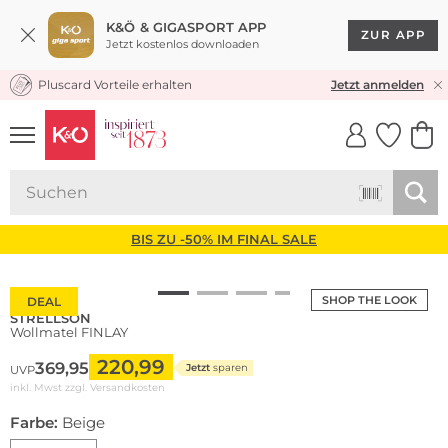
K&Ö & GIGASPORT APP
ZUR APP
Jetzt kostenlos downloaden
Pluscard Vorteile erhalten
KOSTENLOSER VERSAND* & RÜCKVERSAND
Jetzt anmelden
UNSERE APP
CLICK &
CLICK &
COLLECT
RESERVE
BIS ZU -50% IM FINAL SALE
SHOP THE LOOK
DEAL
STRELLSON
Wollmatel FINLAY
220,99
369,95
Jetzt
sparen
UVP
inkl. Mwst zzgl.
Versandkosten
Farbe:
Beige