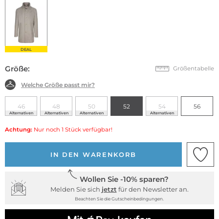
DEAL
Größe:
Größentabelle
Welche Größe passt mir?
46
48
50
52
54
56
Alternativen
Alternativen
Alternativen
Alternativen
Achtung:
Nur noch 1 Stück verfügbar!
IN DEN WARENKORB
Wollen Sie -10% sparen?
Melden Sie sich
jetzt
für den Newsletter an.
Beachten Sie die Gutscheinbedingungen.