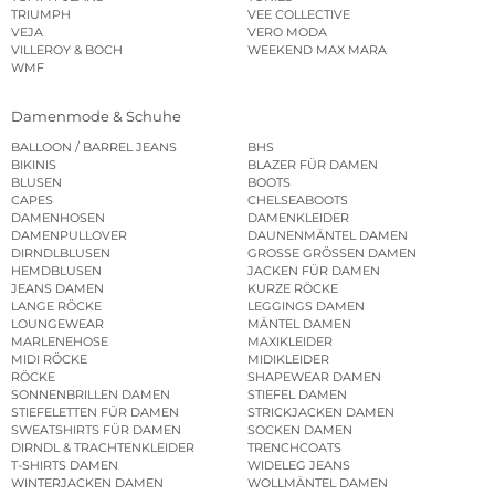
TRIUMPH
VEE COLLECTIVE
VEJA
VERO MODA
VILLEROY & BOCH
WEEKEND MAX MARA
WMF
Damenmode & Schuhe
BALLOON / BARREL JEANS
BHS
BIKINIS
BLAZER FÜR DAMEN
BLUSEN
BOOTS
CAPES
CHELSEABOOTS
DAMENHOSEN
DAMENKLEIDER
DAMENPULLOVER
DAUNENMÄNTEL DAMEN
DIRNDLBLUSEN
GROSSE GRÖSSEN DAMEN
HEMDBLUSEN
JACKEN FÜR DAMEN
JEANS DAMEN
KURZE RÖCKE
LANGE RÖCKE
LEGGINGS DAMEN
LOUNGEWEAR
MÄNTEL DAMEN
MARLENEHOSE
MAXIKLEIDER
MIDI RÖCKE
MIDIKLEIDER
RÖCKE
SHAPEWEAR DAMEN
SONNENBRILLEN DAMEN
STIEFEL DAMEN
STIEFELETTEN FÜR DAMEN
STRICKJACKEN DAMEN
SWEATSHIRTS FÜR DAMEN
SOCKEN DAMEN
DIRNDL & TRACHTENKLEIDER
TRENCHCOATS
T-SHIRTS DAMEN
WIDELEG JEANS
WINTERJACKEN DAMEN
WOLLMÄNTEL DAMEN