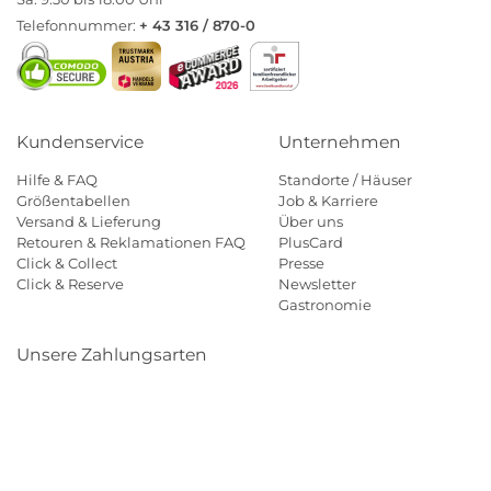
Telefonnummer:
+ 43 316 / 870-0
Kundenservice
Unternehmen
Hilfe & FAQ
Standorte / Häuser
Größentabellen
Job & Karriere
Versand & Lieferung
Über uns
Retouren & Reklamationen FAQ
PlusCard
Click & Collect
Presse
Click & Reserve
Newsletter
Gastronomie
Unsere Zahlungsarten
Klarna
Paypal
Mastercard
Visa
Diners
Eps
Shop
Applepay
Amazon