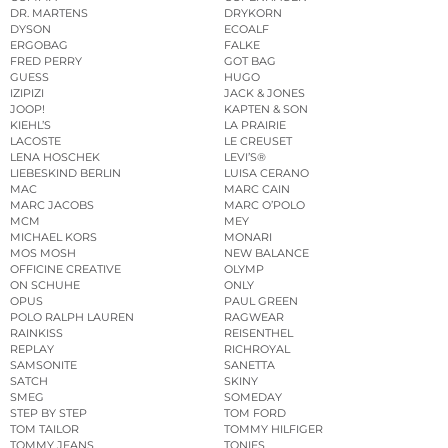
DR. MARTENS
DRYKORN
DYSON
ECOALF
ERGOBAG
FALKE
FRED PERRY
GOT BAG
GUESS
HUGO
IZIPIZI
JACK & JONES
JOOP!
KAPTEN & SON
KIEHL’S
LA PRAIRIE
LACOSTE
LE CREUSET
LENA HOSCHEK
LEVI’S®
LIEBESKIND BERLIN
LUISA CERANO
MAC
MARC CAIN
MARC JACOBS
MARC O’POLO
MCM
MEY
MICHAEL KORS
MONARI
MOS MOSH
NEW BALANCE
OFFICINE CREATIVE
OLYMP
ON SCHUHE
ONLY
OPUS
PAUL GREEN
POLO RALPH LAUREN
RAGWEAR
RAINKISS
REISENTHEL
REPLAY
RICHROYAL
SAMSONITE
SANETTA
SATCH
SKINY
SMEG
SOMEDAY
STEP BY STEP
TOM FORD
TOM TAILOR
TOMMY HILFIGER
TOMMY JEANS
TONIES