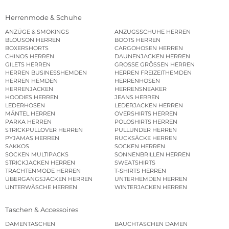
Herrenmode & Schuhe
ANZÜGE & SMOKINGS
ANZUGSSCHUHE HERREN
BLOUSON HERREN
BOOTS HERREN
BOXERSHORTS
CARGOHOSEN HERREN
CHINOS HERREN
DAUNENJACKEN HERREN
GILETS HERREN
GROSSE GRÖSSEN HERREN
HERREN BUSINESSHEMDEN
HERREN FREIZEITHEMDEN
HERREN HEMDEN
HERRENHOSEN
HERRENJACKEN
HERRENSNEAKER
HOODIES HERREN
JEANS HERREN
LEDERHOSEN
LEDERJACKEN HERREN
MÄNTEL HERREN
OVERSHIRTS HERREN
PARKA HERREN
POLOSHIRTS HERREN
STRICKPULLOVER HERREN
PULLUNDER HERREN
PYJAMAS HERREN
RUCKSÄCKE HERREN
SAKKOS
SOCKEN HERREN
SOCKEN MULTIPACKS
SONNENBRILLEN HERREN
STRICKJACKEN HERREN
SWEATSHIRTS
TRACHTENMODE HERREN
T-SHIRTS HERREN
ÜBERGANGSJACKEN HERREN
UNTERHEMDEN HERREN
UNTERWÄSCHE HERREN
WINTERJACKEN HERREN
Taschen & Accessoires
DAMENTASCHEN
BAUCHTASCHEN DAMEN