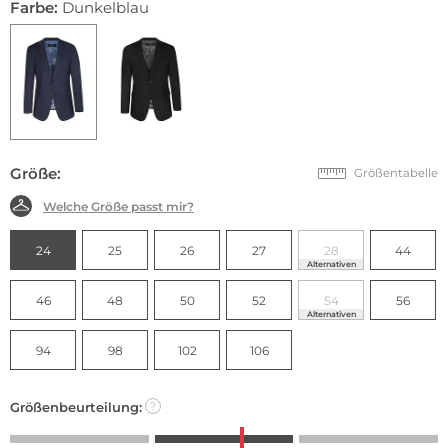
Farbe:
Dunkelblau
Größe:
Größentabelle
Welche Größe passt mir?
24
25
26
27
28
44
Alternativen
46
48
50
52
54
56
Alternativen
94
98
102
106
Größenbeurteilung:
?