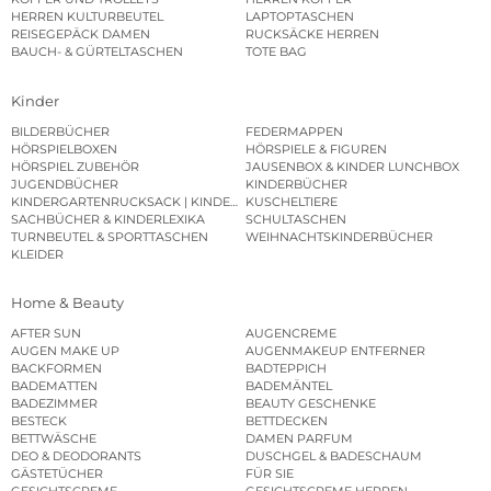
HERREN KULTURBEUTEL
LAPTOPTASCHEN
REISEGEPÄCK DAMEN
RUCKSÄCKE HERREN
BAUCH- & GÜRTELTASCHEN
TOTE BAG
Kinder
BILDERBÜCHER
FEDERMAPPEN
HÖRSPIELBOXEN
HÖRSPIELE & FIGUREN
HÖRSPIEL ZUBEHÖR
JAUSENBOX & KINDER LUNCHBOX
JUGENDBÜCHER
KINDERBÜCHER
KINDERGARTENRUCKSACK | KINDERGARTENBEUTEL
KUSCHELTIERE
SACHBÜCHER & KINDERLEXIKA
SCHULTASCHEN
TURNBEUTEL & SPORTTASCHEN
WEIHNACHTSKINDERBÜCHER
KLEIDER
Home & Beauty
AFTER SUN
AUGENCREME
AUGEN MAKE UP
AUGENMAKEUP ENTFERNER
BACKFORMEN
BADTEPPICH
BADEMATTEN
BADEMÄNTEL
BADEZIMMER
BEAUTY GESCHENKE
BESTECK
BETTDECKEN
BETTWÄSCHE
DAMEN PARFUM
DEO & DEODORANTS
DUSCHGEL & BADESCHAUM
GÄSTETÜCHER
FÜR SIE