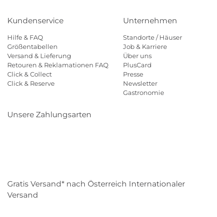
Kundenservice
Unternehmen
Hilfe & FAQ
Standorte / Häuser
Größentabellen
Job & Karriere
Versand & Lieferung
Über uns
Retouren & Reklamationen FAQ
PlusCard
Click & Collect
Presse
Click & Reserve
Newsletter
Gastronomie
Unsere Zahlungsarten
Klarna
Paypal
Mastercard
Visa
Diners
Eps
Shop
Applepay
Amazon
Gratis Versand* nach Österreich Internationaler
Versand