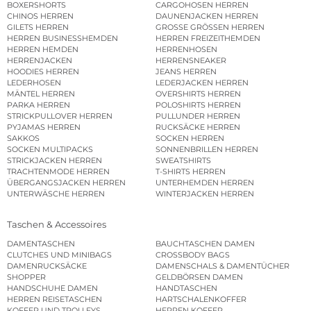
BOXERSHORTS
CARGOHOSEN HERREN
CHINOS HERREN
DAUNENJACKEN HERREN
GILETS HERREN
GROSSE GRÖSSEN HERREN
HERREN BUSINESSHEMDEN
HERREN FREIZEITHEMDEN
HERREN HEMDEN
HERRENHOSEN
HERRENJACKEN
HERRENSNEAKER
HOODIES HERREN
JEANS HERREN
LEDERHOSEN
LEDERJACKEN HERREN
MÄNTEL HERREN
OVERSHIRTS HERREN
PARKA HERREN
POLOSHIRTS HERREN
STRICKPULLOVER HERREN
PULLUNDER HERREN
PYJAMAS HERREN
RUCKSÄCKE HERREN
SAKKOS
SOCKEN HERREN
SOCKEN MULTIPACKS
SONNENBRILLEN HERREN
STRICKJACKEN HERREN
SWEATSHIRTS
TRACHTENMODE HERREN
T-SHIRTS HERREN
ÜBERGANGSJACKEN HERREN
UNTERHEMDEN HERREN
UNTERWÄSCHE HERREN
WINTERJACKEN HERREN
Taschen & Accessoires
DAMENTASCHEN
BAUCHTASCHEN DAMEN
CLUTCHES UND MINIBAGS
CROSSBODY BAGS
DAMENRUCKSÄCKE
DAMENSCHALS & DAMENTÜCHER
SHOPPER
GELDBÖRSEN DAMEN
HANDSCHUHE DAMEN
HANDTASCHEN
HERREN REISETASCHEN
HARTSCHALENKOFFER
KOFFER UND TROLLEYS
HERREN KOFFER