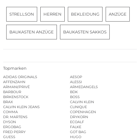
STRELLSON
HERREN
BEKLEIDUNG
ANZÜGE
BAUKASTEN ANZÜGE
BAUKASTEN SAKKOS
Topmarken
ADIDAS ORIGINALS
AESOP
AFFENZAHN
ALESSI
ARMANI/PRIVÉ
ARMEDANGELS
BARBOUR
BDK
BIRKENSTOCK
BOSS
BRAX
CALVIN KLEIN
CALVIN KLEIN JEANS
CLINIQUE
COMMA
COPENHAGEN
DR. MARTENS
DRYKORN
DYSON
ECOALF
ERGOBAG
FALKE
FRED PERRY
GOT BAG
GUESS
HUGO