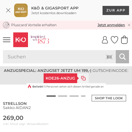
K&Ö & GIGASPORT APP
ZUR APP
Jetzt kostenlos downloaden
Pluscard Vorteile erhalten
KOSTENLOSER VERSAND* & RÜCKVERSAND
Jetzt anmelden
UNSERE APP
CLICK &
CLICK &
COLLECT
RESERVE
ANZUGSPECIAL: ANZUGSET JETZT UM 199,-
|
GUTSCHEINCODE:
KOE26-ANZUG
Beliebt!
5 Personen sehen sich diesen Artikel gerade an
SHOP THE LOOK
STRELLSON
Sakko AIDAN2
269,00
inkl. Mwst zzgl.
Versandkosten