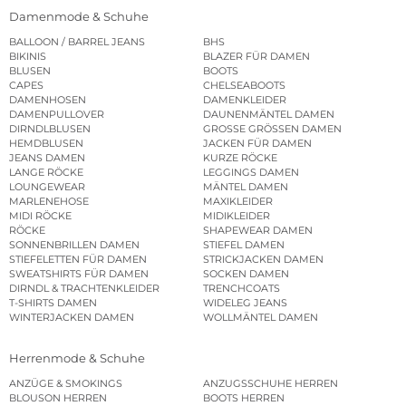
Damenmode & Schuhe
BALLOON / BARREL JEANS
BHS
BIKINIS
BLAZER FÜR DAMEN
BLUSEN
BOOTS
CAPES
CHELSEABOOTS
DAMENHOSEN
DAMENKLEIDER
DAMENPULLOVER
DAUNENMÄNTEL DAMEN
DIRNDLBLUSEN
GROSSE GRÖSSEN DAMEN
HEMDBLUSEN
JACKEN FÜR DAMEN
JEANS DAMEN
KURZE RÖCKE
LANGE RÖCKE
LEGGINGS DAMEN
LOUNGEWEAR
MÄNTEL DAMEN
MARLENEHOSE
MAXIKLEIDER
MIDI RÖCKE
MIDIKLEIDER
RÖCKE
SHAPEWEAR DAMEN
SONNENBRILLEN DAMEN
STIEFEL DAMEN
STIEFELETTEN FÜR DAMEN
STRICKJACKEN DAMEN
SWEATSHIRTS FÜR DAMEN
SOCKEN DAMEN
DIRNDL & TRACHTENKLEIDER
TRENCHCOATS
T-SHIRTS DAMEN
WIDELEG JEANS
WINTERJACKEN DAMEN
WOLLMÄNTEL DAMEN
Herrenmode & Schuhe
ANZÜGE & SMOKINGS
ANZUGSSCHUHE HERREN
BLOUSON HERREN
BOOTS HERREN