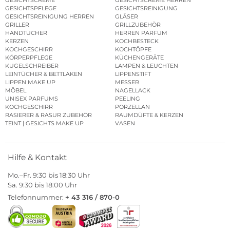
GESICHTSCREME
GESICHTSCREME HERREN
GESICHTSPFLEGE
GESICHTSREINIGUNG
GESICHTSREINIGUNG HERREN
GLÄSER
GRILLER
GRILLZUBEHÖR
HANDTÜCHER
HERREN PARFUM
KERZEN
KOCHBESTECK
KOCHGESCHIRR
KOCHTÖPFE
KÖRPERPFLEGE
KÜCHENGERÄTE
KUGELSCHREIBER
LAMPEN & LEUCHTEN
LEINTÜCHER & BETTLAKEN
LIPPENSTIFT
LIPPEN MAKE UP
MESSER
MÖBEL
NAGELLACK
UNISEX PARFUMS
PEELING
KOCHGESCHIRR
PORZELLAN
RASIERER & RASUR ZUBEHÖR
RAUMDÜFTE & KERZEN
TEINT | GESICHTS MAKE UP
VASEN
Hilfe & Kontakt
Mo.–Fr. 9:30 bis 18:30 Uhr
Sa. 9:30 bis 18:00 Uhr
Telefonnummer:
+ 43 316 / 870-0