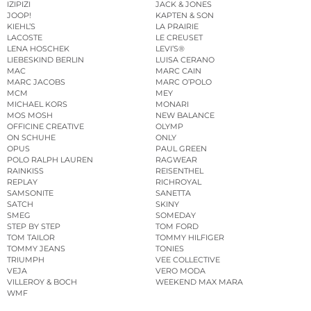
IZIPIZI
JACK & JONES
JOOP!
KAPTEN & SON
KIEHL’S
LA PRAIRIE
LACOSTE
LE CREUSET
LENA HOSCHEK
LEVI’S®
LIEBESKIND BERLIN
LUISA CERANO
MAC
MARC CAIN
MARC JACOBS
MARC O’POLO
MCM
MEY
MICHAEL KORS
MONARI
MOS MOSH
NEW BALANCE
OFFICINE CREATIVE
OLYMP
ON SCHUHE
ONLY
OPUS
PAUL GREEN
POLO RALPH LAUREN
RAGWEAR
RAINKISS
REISENTHEL
REPLAY
RICHROYAL
SAMSONITE
SANETTA
SATCH
SKINY
SMEG
SOMEDAY
STEP BY STEP
TOM FORD
TOM TAILOR
TOMMY HILFIGER
TOMMY JEANS
TONIES
TRIUMPH
VEE COLLECTIVE
VEJA
VERO MODA
VILLEROY & BOCH
WEEKEND MAX MARA
WMF