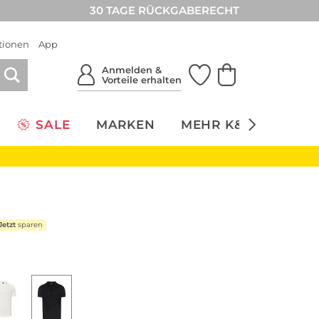
30 TAGE RÜCKGABERECHT
tionen
App
Anmelden &
Vorteile erhalten
SALE
MARKEN
MEHR K&Ö
NACH
Jetzt
sparen