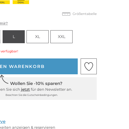
EAL
DEAL
Größentabelle
 mir?
L
XL
XXL
 verfügbar!
DEN WARENKORB
Wollen Sie -10% sparen?
en Sie sich
jetzt
für den Newsletter an.
Beachten Sie die Gutscheinbedingungen.
rve
rkeiten anzeigen & reservieren