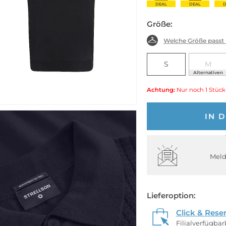
DEAL
DEAL
D
Größe:
Welche Größe passt
S
M
Alternativen
Achtung:
Nur noch 1 Stück
IN 
Meld
Lieferoption:
Click & Rese
Filialverfügba