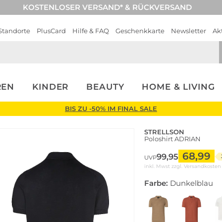
KOSTENLOSER VERSAND* & RÜCKVERSAND
Standorte
PlusCard
Hilfe & FAQ
Geschenkkarte
Newsletter
Ak
REN
KINDER
BEAUTY
HOME & LIVING
BIS ZU -50% IM FINAL SALE
STRELLSON
Poloshirt ADRIAN
68,99
99,95
UVP
inkl. Mwst zzgl.
Versandkosten
Farbe:
Dunkelblau