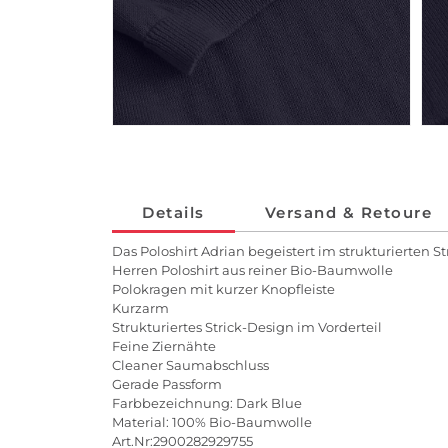
Details
Versand & Retoure
Das Poloshirt Adrian begeistert im strukturierte
Herren Poloshirt aus reiner Bio-Baumwolle
Polokragen mit kurzer Knopfleiste
Kurzarm
Strukturiertes Strick-Design im Vorderteil
Feine Ziernähte
Cleaner Saumabschluss
Gerade Passform
Farbbezeichnung: Dark Blue
Material: 100% Bio-Baumwolle
Art.Nr:2900282929755