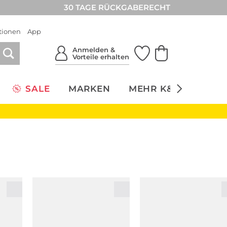
30 TAGE RÜCKGABERECHT
tionen
App
Anmelden &
Vorteile erhalten
SALE
MARKEN
MEHR K&Ö
NACH