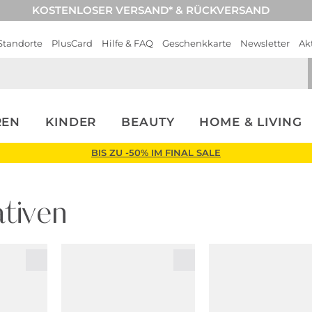
KOSTENLOSER VERSAND* & RÜCKVERSAND
Standorte
PlusCard
Hilfe & FAQ
Geschenkkarte
Newsletter
Ak
REN
KINDER
BEAUTY
HOME & LIVING
BIS ZU -50% IM FINAL SALE
tiven