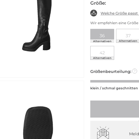
Größe:
Welche Größe passt
Wir empfehlen eine Größe 
36
37
Alternativen
Alternativen
42
Alternativen
Größenbeurteilung:
?
klein / schmal geschnitten
Meld