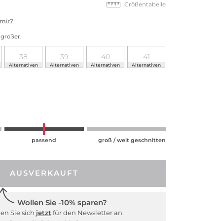
Größentabelle
 mir?
größer.
38
39
40
41
Alternativen
Alternativen
Alternativen
Alternativen
passend
groß / weit geschnitten
AUSVERKAUFT
Wollen Sie -10% sparen?
en Sie sich
jetzt
für den Newsletter an.