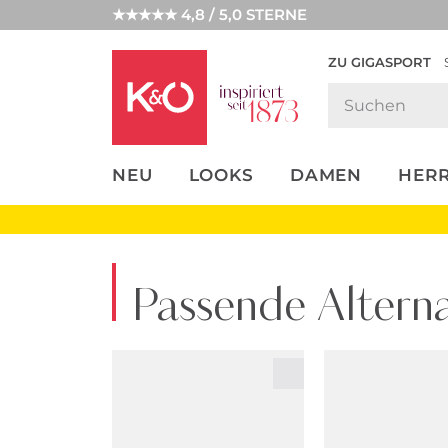
★★★★★ 4,8 / 5,0 STERNE
ZU GIGASPORT
FASHION-
UNSERE APP
CLICK &
CLICK &
TRENDS
COLLECT
RESERVE
NEU
LOOKS
DAMEN
HER
Passende Alterna