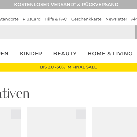
KOSTENLOSER VERSAND* & RÜCKVERSAND
Standorte
PlusCard
Hilfe & FAQ
Geschenkkarte
Newsletter
Ak
REN
KINDER
BEAUTY
HOME & LIVING
BIS ZU -50% IM FINAL SALE
tiven