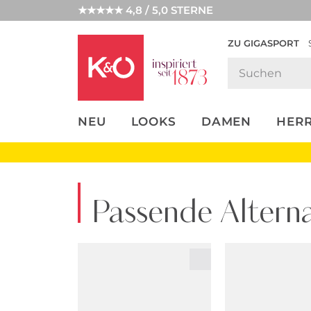
★★★★★ 4,8 / 5,0 STERNE
ZU GIGASPORT
FASHION-
UNSERE APP
CLICK &
CLICK &
TRENDS
COLLECT
RESERVE
NEU
LOOKS
DAMEN
HER
Passende Alterna