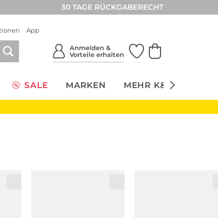
30 TAGE RÜCKGABERECHT
tionen
App
Anmelden &
Vorteile erhalten
SALE
MARKEN
MEHR K&Ö
NACH