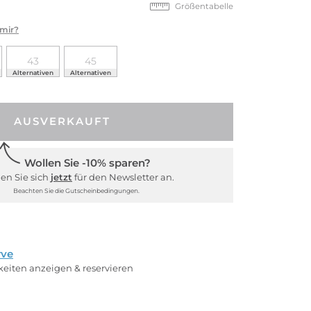
Größentabelle
 mir?
43
45
Alternativen
Alternativen
AUSVERKAUFT
Wollen Sie -10% sparen?
en Sie sich
jetzt
für den Newsletter an.
Beachten Sie die Gutscheinbedingungen.
rve
rkeiten anzeigen & reservieren