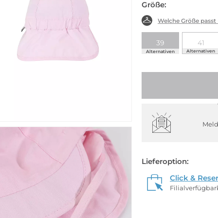
Größe:
Welche Größe passt
39
41
Alternativen
Alternativen
Meld
Lieferoption:
Click & Rese
Filialverfügba