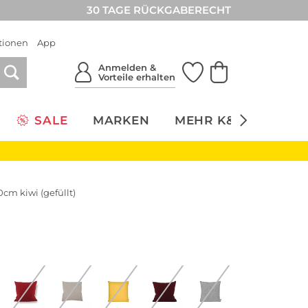
30 TAGE RÜCKGABERECHT
tionen
App
Anmelden &
Vorteile erhalten
SALE
MARKEN
MEHR K&Ö
NACH
cm kiwi (gefüllt)