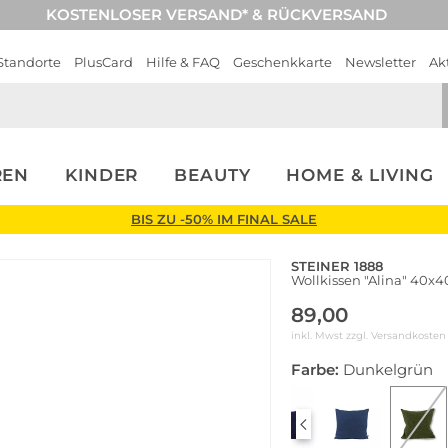
KOSTENLOSER VERSAND* & RÜCKVERSAND
Standorte
PlusCard
Hilfe & FAQ
Geschenkkarte
Newsletter
Ak
REN
KINDER
BEAUTY
HOME & LIVING
BIS ZU -50% IM FINAL SALE
STEINER 1888
Wollkissen "Alina" 40x40
89,00
inkl. Mwst zzgl.
Versandkosten
Farbe:
Dunkelgrün