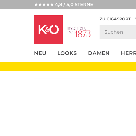
★★★★★ 4,8 / 5,0 STERNE
ZU GIGASPORT
FASHION-
UNSERE APP
CLICK &
CLICK &
TRENDS
COLLECT
RESERVE
NEU
LOOKS
DAMEN
HER