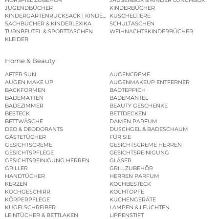
JUGENDBÜCHER
KINDERBÜCHER
KINDERGARTENRUCKSACK | KINDERGARTENBEUTEL
KUSCHELTIERE
SACHBÜCHER & KINDERLEXIKA
SCHULTASCHEN
TURNBEUTEL & SPORTTASCHEN
WEIHNACHTSKINDERBÜCHER
KLEIDER
Home & Beauty
AFTER SUN
AUGENCREME
AUGEN MAKE UP
AUGENMAKEUP ENTFERNER
BACKFORMEN
BADTEPPICH
BADEMATTEN
BADEMÄNTEL
BADEZIMMER
BEAUTY GESCHENKE
BESTECK
BETTDECKEN
BETTWÄSCHE
DAMEN PARFUM
DEO & DEODORANTS
DUSCHGEL & BADESCHAUM
GÄSTETÜCHER
FÜR SIE
GESICHTSCREME
GESICHTSCREME HERREN
GESICHTSPFLEGE
GESICHTSREINIGUNG
GESICHTSREINIGUNG HERREN
GLÄSER
GRILLER
GRILLZUBEHÖR
HANDTÜCHER
HERREN PARFUM
KERZEN
KOCHBESTECK
KOCHGESCHIRR
KOCHTÖPFE
KÖRPERPFLEGE
KÜCHENGERÄTE
KUGELSCHREIBER
LAMPEN & LEUCHTEN
LEINTÜCHER & BETTLAKEN
LIPPENSTIFT