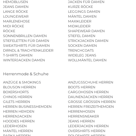
HEMDBLUSEN
JACKEN FÜR DAMEN
JEANS DAMEN
KURZE RÖCKE
LANGE RÖCKE
LEGGINGS DAMEN
LOUNGEWEAR
MÄNTEL DAMEN
MARLENEHOSE
MAXIKLEIDER
MIDI RÖCKE
MIDIKLEIDER
RÖCKE
SHAPEWEAR DAMEN
SONNENBRILLEN DAMEN
STIEFEL DAMEN
STIEFELETTEN FÜR DAMEN
STRICKJACKEN DAMEN
SWEATSHIRTS FÜR DAMEN
SOCKEN DAMEN
DIRNDL & TRACHTENKLEIDER
TRENCHCOATS
T-SHIRTS DAMEN
WIDELEG JEANS
WINTERJACKEN DAMEN
WOLLMÄNTEL DAMEN
Herrenmode & Schuhe
ANZÜGE & SMOKINGS
ANZUGSSCHUHE HERREN
BLOUSON HERREN
BOOTS HERREN
BOXERSHORTS
CARGOHOSEN HERREN
CHINOS HERREN
DAUNENJACKEN HERREN
GILETS HERREN
GROSSE GRÖSSEN HERREN
HERREN BUSINESSHEMDEN
HERREN FREIZEITHEMDEN
HERREN HEMDEN
HERRENHOSEN
HERRENJACKEN
HERRENSNEAKER
HOODIES HERREN
JEANS HERREN
LEDERHOSEN
LEDERJACKEN HERREN
MÄNTEL HERREN
OVERSHIRTS HERREN
PARKA HERREN
POLOSHIRTS HERREN