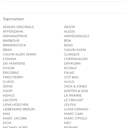
Topmarken
ADIDAS ORIGINALS
AESOP
AFFENZAHN
ALESSI
ARMANI/PRIVÉ
ARMEDANGELS
BARBOUR
BDK
BIRKENSTOCK
BOSS
BRAX
CALVIN KLEIN
CALVIN KLEIN JEANS
CLINIQUE
COMMA
COPENHAGEN
DR. MARTENS
DRYKORN
DYSON
ECOALF
ERGOBAG
FALKE
FRED PERRY
GOT BAG
GUESS
HUGO
IZIPIZI
JACK & JONES
JOOP!
KAPTEN & SON
KIEHL’S
LA PRAIRIE
LACOSTE
LE CREUSET
LENA HOSCHEK
LEVI’S®
LIEBESKIND BERLIN
LUISA CERANO
MAC
MARC CAIN
MARC JACOBS
MARC O’POLO
MCM
MEY
MICHAEL KORS
MONARI