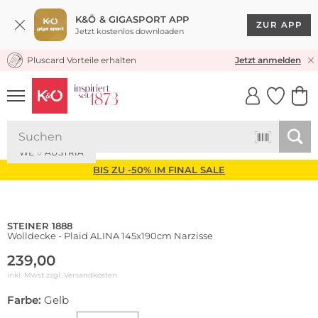
K&Ö & GIGASPORT APP
ZUR APP
Jetzt kostenlos downloaden
Pluscard Vorteile erhalten
KOSTENLOSER VERSAND* & RÜCKVERSAND
Jetzt anmelden
UNSERE APP
CLICK &
CLICK &
COLLECT
RESERVE
WE ♡ AUSTRIA
BIS ZU -50% IM FINAL SALE
STEINER 1888
Wolldecke - Plaid ALINA 145x190cm Narzisse
239,00
inkl. Mwst zzgl.
Versandkosten
Farbe:
Gelb