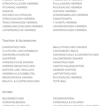
STRICKPULLOVER HERREN
PULLUNDER HERREN
PYJAMAS HERREN
RUCKSÄCKE HERREN
SAKKOS
SOCKEN HERREN
SOCKEN MULTIPACKS
SONNENBRILLEN HERREN
STRICKJACKEN HERREN
SWEATSHIRTS
TRACHTENMODE HERREN
T-SHIRTS HERREN
ÜBERGANGSJACKEN HERREN
UNTERHEMDEN HERREN
UNTERWÄSCHE HERREN
WINTERJACKEN HERREN
Taschen & Accessoires
DAMENTASCHEN
BAUCHTASCHEN DAMEN
CLUTCHES UND MINIBAGS
CROSSBODY BAGS
DAMENRUCKSÄCKE
DAMENSCHALS & DAMENTÜCHER
SHOPPER
GELDBÖRSEN DAMEN
HANDSCHUHE DAMEN
HANDTASCHEN
HERREN REISETASCHEN
HARTSCHALENKOFFER
KOFFER UND TROLLEYS
HERREN KOFFER
HERREN KULTURBEUTEL
LAPTOPTASCHEN
REISEGEPÄCK DAMEN
RUCKSÄCKE HERREN
BAUCH- & GÜRTELTASCHEN
TOTE BAG
Kinder
BILDERBÜCHER
FEDERMAPPEN
HÖRSPIELBOXEN
HÖRSPIELE & FIGUREN
HÖRSPIEL ZUBEHÖR
JAUSENBOX & KINDER LUNCHBOX