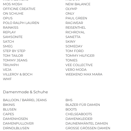
MOS MOSH
NEW BALANCE
OFFICINE CREATIVE
OLYMP
ON SCHUHE
ONLY
OPUS
PAUL GREEN
POLO RALPH LAUREN
RAGWEAR
RAINKISS
REISENTHEL
REPLAY
RICHROYAL
SAMSONITE
SANETTA
SATCH
SKINY
SMEG
SOMEDAY
STEP BY STEP
TOM FORD
TOM TAILOR
TOMMY HILFIGER
TOMMY JEANS
TONIES
TRIUMPH
VEE COLLECTIVE
VEJA
VERO MODA
VILLEROY & BOCH
WEEKEND MAX MARA
WMF
Damenmode & Schuhe
BALLOON / BARREL JEANS
BHS
BIKINIS
BLAZER FÜR DAMEN
BLUSEN
BOOTS
CAPES
CHELSEABOOTS
DAMENHOSEN
DAMENKLEIDER
DAMENPULLOVER
DAUNENMÄNTEL DAMEN
DIRNDLBLUSEN
GROSSE GRÖSSEN DAMEN