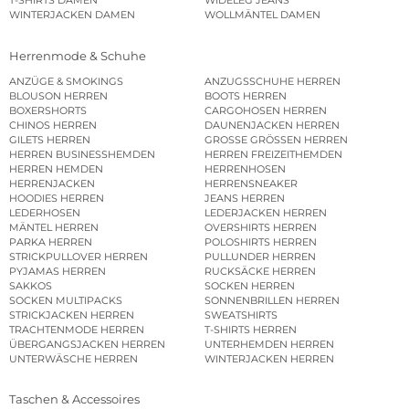
T-SHIRTS DAMEN
WIDELEG JEANS
WINTERJACKEN DAMEN
WOLLMÄNTEL DAMEN
Herrenmode & Schuhe
ANZÜGE & SMOKINGS
ANZUGSSCHUHE HERREN
BLOUSON HERREN
BOOTS HERREN
BOXERSHORTS
CARGOHOSEN HERREN
CHINOS HERREN
DAUNENJACKEN HERREN
GILETS HERREN
GROSSE GRÖSSEN HERREN
HERREN BUSINESSHEMDEN
HERREN FREIZEITHEMDEN
HERREN HEMDEN
HERRENHOSEN
HERRENJACKEN
HERRENSNEAKER
HOODIES HERREN
JEANS HERREN
LEDERHOSEN
LEDERJACKEN HERREN
MÄNTEL HERREN
OVERSHIRTS HERREN
PARKA HERREN
POLOSHIRTS HERREN
STRICKPULLOVER HERREN
PULLUNDER HERREN
PYJAMAS HERREN
RUCKSÄCKE HERREN
SAKKOS
SOCKEN HERREN
SOCKEN MULTIPACKS
SONNENBRILLEN HERREN
STRICKJACKEN HERREN
SWEATSHIRTS
TRACHTENMODE HERREN
T-SHIRTS HERREN
ÜBERGANGSJACKEN HERREN
UNTERHEMDEN HERREN
UNTERWÄSCHE HERREN
WINTERJACKEN HERREN
Taschen & Accessoires