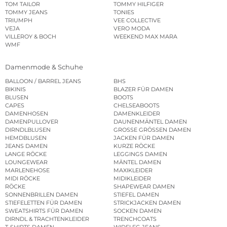
TOM TAILOR
TOMMY HILFIGER
TOMMY JEANS
TONIES
TRIUMPH
VEE COLLECTIVE
VEJA
VERO MODA
VILLEROY & BOCH
WEEKEND MAX MARA
WMF
Damenmode & Schuhe
BALLOON / BARREL JEANS
BHS
BIKINIS
BLAZER FÜR DAMEN
BLUSEN
BOOTS
CAPES
CHELSEABOOTS
DAMENHOSEN
DAMENKLEIDER
DAMENPULLOVER
DAUNENMÄNTEL DAMEN
DIRNDLBLUSEN
GROSSE GRÖSSEN DAMEN
HEMDBLUSEN
JACKEN FÜR DAMEN
JEANS DAMEN
KURZE RÖCKE
LANGE RÖCKE
LEGGINGS DAMEN
LOUNGEWEAR
MÄNTEL DAMEN
MARLENEHOSE
MAXIKLEIDER
MIDI RÖCKE
MIDIKLEIDER
RÖCKE
SHAPEWEAR DAMEN
SONNENBRILLEN DAMEN
STIEFEL DAMEN
STIEFELETTEN FÜR DAMEN
STRICKJACKEN DAMEN
SWEATSHIRTS FÜR DAMEN
SOCKEN DAMEN
DIRNDL & TRACHTENKLEIDER
TRENCHCOATS