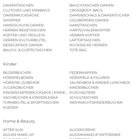
DAMENTASCHEN
BAUCHTASCHEN DAMEN
CLUTCHES UND MINIBAGS
CROSSBODY BAGS
DAMENRUCKSÄCKE
DAMENSCHALS & DAMENTÜCHER
SHOPPER
GELDBÖRSEN DAMEN
HANDSCHUHE DAMEN
HANDTASCHEN
HERREN REISETASCHEN
HARTSCHALENKOFFER
KOFFER UND TROLLEYS
HERREN KOFFER
HERREN KULTURBEUTEL
LAPTOPTASCHEN
REISEGEPÄCK DAMEN
RUCKSÄCKE HERREN
BAUCH- & GÜRTELTASCHEN
TOTE BAG
Kinder
BILDERBÜCHER
FEDERMAPPEN
HÖRSPIELBOXEN
HÖRSPIELE & FIGUREN
HÖRSPIEL ZUBEHÖR
JAUSENBOX & KINDER LUNCHBOX
JUGENDBÜCHER
KINDERBÜCHER
KINDERGARTENRUCKSACK | KINDERGARTENBEUTEL
KUSCHELTIERE
SACHBÜCHER & KINDERLEXIKA
SCHULTASCHEN
TURNBEUTEL & SPORTTASCHEN
WEIHNACHTSKINDERBÜCHER
KLEIDER
Home & Beauty
AFTER SUN
AUGENCREME
AUGEN MAKE UP
AUGENMAKEUP ENTFERNER