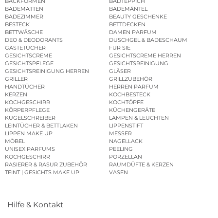
BACKFORMEN
BADTEPPICH
BADEMATTEN
BADEMÄNTEL
BADEZIMMER
BEAUTY GESCHENKE
BESTECK
BETTDECKEN
BETTWÄSCHE
DAMEN PARFUM
DEO & DEODORANTS
DUSCHGEL & BADESCHAUM
GÄSTETÜCHER
FÜR SIE
GESICHTSCREME
GESICHTSCREME HERREN
GESICHTSPFLEGE
GESICHTSREINIGUNG
GESICHTSREINIGUNG HERREN
GLÄSER
GRILLER
GRILLZUBEHÖR
HANDTÜCHER
HERREN PARFUM
KERZEN
KOCHBESTECK
KOCHGESCHIRR
KOCHTÖPFE
KÖRPERPFLEGE
KÜCHENGERÄTE
KUGELSCHREIBER
LAMPEN & LEUCHTEN
LEINTÜCHER & BETTLAKEN
LIPPENSTIFT
LIPPEN MAKE UP
MESSER
MÖBEL
NAGELLACK
UNISEX PARFUMS
PEELING
KOCHGESCHIRR
PORZELLAN
RASIERER & RASUR ZUBEHÖR
RAUMDÜFTE & KERZEN
TEINT | GESICHTS MAKE UP
VASEN
Hilfe & Kontakt