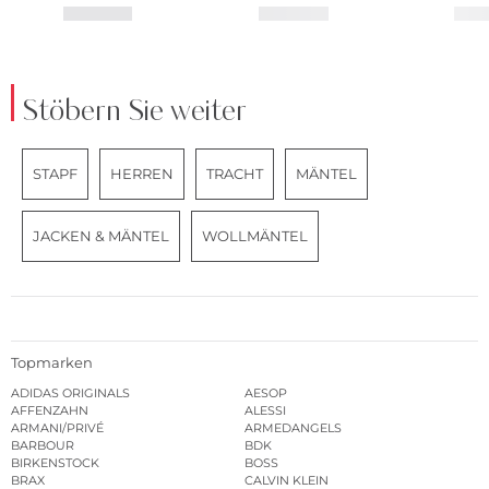
Stöbern Sie weiter
STAPF
HERREN
TRACHT
MÄNTEL
JACKEN & MÄNTEL
WOLLMÄNTEL
Topmarken
ADIDAS ORIGINALS
AESOP
AFFENZAHN
ALESSI
ARMANI/PRIVÉ
ARMEDANGELS
BARBOUR
BDK
BIRKENSTOCK
BOSS
BRAX
CALVIN KLEIN