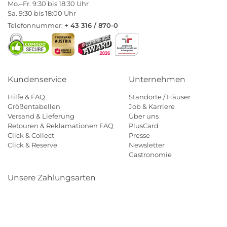
Mo.–Fr. 9:30 bis 18:30 Uhr
Sa. 9:30 bis 18:00 Uhr
Telefonnummer:
+ 43 316 / 870-0
Kundenservice
Unternehmen
Hilfe & FAQ
Standorte / Häuser
Größentabellen
Job & Karriere
Versand & Lieferung
Über uns
Retouren & Reklamationen FAQ
PlusCard
Click & Collect
Presse
Click & Reserve
Newsletter
Gastronomie
Unsere Zahlungsarten
Klarna
Paypal
Mastercard
Visa
Diners
Eps
Shop
Applepay
Amazon