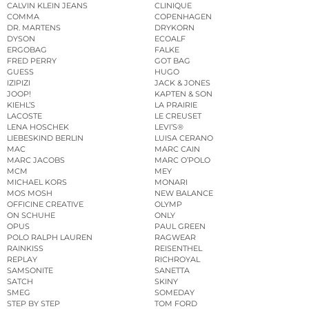
CALVIN KLEIN JEANS
CLINIQUE
COMMA
COPENHAGEN
DR. MARTENS
DRYKORN
DYSON
ECOALF
ERGOBAG
FALKE
FRED PERRY
GOT BAG
GUESS
HUGO
IZIPIZI
JACK & JONES
JOOP!
KAPTEN & SON
KIEHL’S
LA PRAIRIE
LACOSTE
LE CREUSET
LENA HOSCHEK
LEVI’S®
LIEBESKIND BERLIN
LUISA CERANO
MAC
MARC CAIN
MARC JACOBS
MARC O’POLO
MCM
MEY
MICHAEL KORS
MONARI
MOS MOSH
NEW BALANCE
OFFICINE CREATIVE
OLYMP
ON SCHUHE
ONLY
OPUS
PAUL GREEN
POLO RALPH LAUREN
RAGWEAR
RAINKISS
REISENTHEL
REPLAY
RICHROYAL
SAMSONITE
SANETTA
SATCH
SKINY
SMEG
SOMEDAY
STEP BY STEP
TOM FORD