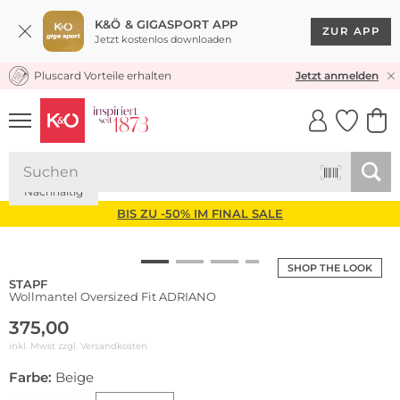
K&Ö & GIGASPORT APP
ZUR APP
Jetzt kostenlos downloaden
Pluscard Vorteile erhalten
KOSTENLOSER VERSAND* & RÜCKVERSAND
Jetzt anmelden
UNSERE APP
CLICK &
CLICK &
COLLECT
RESERVE
Nachhaltig
BIS ZU -50% IM FINAL SALE
SHOP THE LOOK
STAPF
Wollmantel Oversized Fit ADRIANO
375,00
inkl. Mwst zzgl.
Versandkosten
Farbe:
Beige