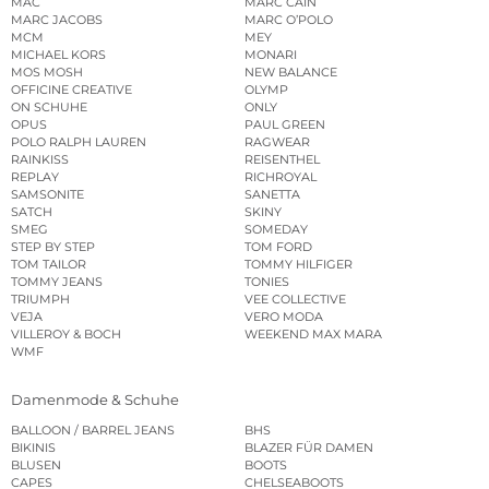
MAC
MARC CAIN
MARC JACOBS
MARC O’POLO
MCM
MEY
MICHAEL KORS
MONARI
MOS MOSH
NEW BALANCE
OFFICINE CREATIVE
OLYMP
ON SCHUHE
ONLY
OPUS
PAUL GREEN
POLO RALPH LAUREN
RAGWEAR
RAINKISS
REISENTHEL
REPLAY
RICHROYAL
SAMSONITE
SANETTA
SATCH
SKINY
SMEG
SOMEDAY
STEP BY STEP
TOM FORD
TOM TAILOR
TOMMY HILFIGER
TOMMY JEANS
TONIES
TRIUMPH
VEE COLLECTIVE
VEJA
VERO MODA
VILLEROY & BOCH
WEEKEND MAX MARA
WMF
Damenmode & Schuhe
BALLOON / BARREL JEANS
BHS
BIKINIS
BLAZER FÜR DAMEN
BLUSEN
BOOTS
CAPES
CHELSEABOOTS