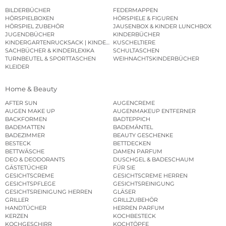
BILDERBÜCHER
FEDERMAPPEN
HÖRSPIELBOXEN
HÖRSPIELE & FIGUREN
HÖRSPIEL ZUBEHÖR
JAUSENBOX & KINDER LUNCHBOX
JUGENDBÜCHER
KINDERBÜCHER
KINDERGARTENRUCKSACK | KINDERGARTENBEUTEL
KUSCHELTIERE
SACHBÜCHER & KINDERLEXIKA
SCHULTASCHEN
TURNBEUTEL & SPORTTASCHEN
WEIHNACHTSKINDERBÜCHER
KLEIDER
Home & Beauty
AFTER SUN
AUGENCREME
AUGEN MAKE UP
AUGENMAKEUP ENTFERNER
BACKFORMEN
BADTEPPICH
BADEMATTEN
BADEMÄNTEL
BADEZIMMER
BEAUTY GESCHENKE
BESTECK
BETTDECKEN
BETTWÄSCHE
DAMEN PARFUM
DEO & DEODORANTS
DUSCHGEL & BADESCHAUM
GÄSTETÜCHER
FÜR SIE
GESICHTSCREME
GESICHTSCREME HERREN
GESICHTSPFLEGE
GESICHTSREINIGUNG
GESICHTSREINIGUNG HERREN
GLÄSER
GRILLER
GRILLZUBEHÖR
HANDTÜCHER
HERREN PARFUM
KERZEN
KOCHBESTECK
KOCHGESCHIRR
KOCHTÖPFE