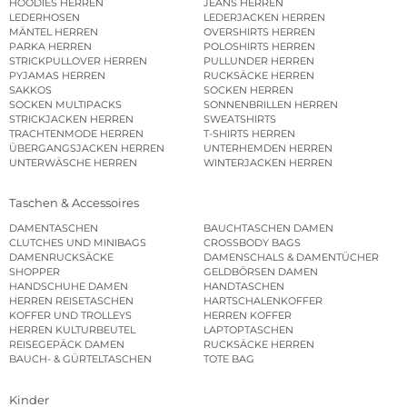
HOODIES HERREN
JEANS HERREN
LEDERHOSEN
LEDERJACKEN HERREN
MÄNTEL HERREN
OVERSHIRTS HERREN
PARKA HERREN
POLOSHIRTS HERREN
STRICKPULLOVER HERREN
PULLUNDER HERREN
PYJAMAS HERREN
RUCKSÄCKE HERREN
SAKKOS
SOCKEN HERREN
SOCKEN MULTIPACKS
SONNENBRILLEN HERREN
STRICKJACKEN HERREN
SWEATSHIRTS
TRACHTENMODE HERREN
T-SHIRTS HERREN
ÜBERGANGSJACKEN HERREN
UNTERHEMDEN HERREN
UNTERWÄSCHE HERREN
WINTERJACKEN HERREN
Taschen & Accessoires
DAMENTASCHEN
BAUCHTASCHEN DAMEN
CLUTCHES UND MINIBAGS
CROSSBODY BAGS
DAMENRUCKSÄCKE
DAMENSCHALS & DAMENTÜCHER
SHOPPER
GELDBÖRSEN DAMEN
HANDSCHUHE DAMEN
HANDTASCHEN
HERREN REISETASCHEN
HARTSCHALENKOFFER
KOFFER UND TROLLEYS
HERREN KOFFER
HERREN KULTURBEUTEL
LAPTOPTASCHEN
REISEGEPÄCK DAMEN
RUCKSÄCKE HERREN
BAUCH- & GÜRTELTASCHEN
TOTE BAG
Kinder