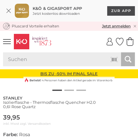
K&Ö & GIGASPORT APP
ZUR APP
Jetzt kostenlos downloaden
Pluscard Vorteile erhalten
KOSTENLOSER VERSAND* & RÜCKVERSAND
Jetzt anmelden
UNSERE APP
CLICK &
CLICK &
COLLECT
RESERVE
BIS ZU -50% IM FINAL SALE
Beliebt!
4 Personen haben den Artikel gerade im Warenkorb
STANLEY
Isolierflasche - Thermosflasche Quencher H2.0
0,6l Rose Quartz
39,95
inkl. Mwst zzgl.
Versandkosten
Farbe:
Rosa