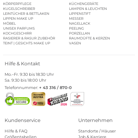
KÖRPERPFLEGE
KÜCHENGERÄTE
KUGELSCHREIBER
LAMPEN & LEUCHTEN
LEINTÜCHER & BETTLAKEN
LIPPENSTIFT
LIPPEN MAKE UP
MESSER
MÖBEL
NAGELLACK
UNISEX PARFUMS
PEELING
KOCHGESCHIRR
PORZELLAN
RASIERER & RASUR ZUBEHÖR
RAUMDÜFTE & KERZEN
TEINT | GESICHTS MAKE UP
VASEN
Hilfe & Kontakt
Mo.–Fr. 9:30 bis 18:30 Uhr
Sa. 9:30 bis 18:00 Uhr
Telefonnummer:
+ 43 316 / 870-0
Kundenservice
Unternehmen
Hilfe & FAQ
Standorte / Häuser
Größentabellen
Job & Karriere