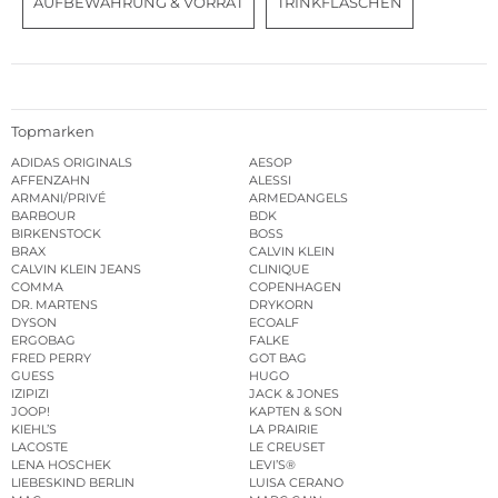
AUFBEWAHRUNG & VORRAT
TRINKFLASCHEN
Topmarken
ADIDAS ORIGINALS
AESOP
AFFENZAHN
ALESSI
ARMANI/PRIVÉ
ARMEDANGELS
BARBOUR
BDK
BIRKENSTOCK
BOSS
BRAX
CALVIN KLEIN
CALVIN KLEIN JEANS
CLINIQUE
COMMA
COPENHAGEN
DR. MARTENS
DRYKORN
DYSON
ECOALF
ERGOBAG
FALKE
FRED PERRY
GOT BAG
GUESS
HUGO
IZIPIZI
JACK & JONES
JOOP!
KAPTEN & SON
KIEHL’S
LA PRAIRIE
LACOSTE
LE CREUSET
LENA HOSCHEK
LEVI’S®
LIEBESKIND BERLIN
LUISA CERANO