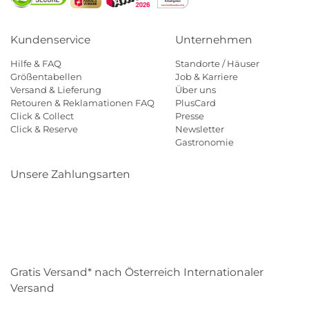
Kundenservice
Unternehmen
Hilfe & FAQ
Standorte / Häuser
Größentabellen
Job & Karriere
Versand & Lieferung
Über uns
Retouren & Reklamationen FAQ
PlusCard
Click & Collect
Presse
Click & Reserve
Newsletter
Gastronomie
Unsere Zahlungsarten
Klarna
Paypal
Mastercard
Visa
Diners
Eps
Shop
Applepay
Amazon
Gratis Versand* nach Österreich Internationaler
Versand