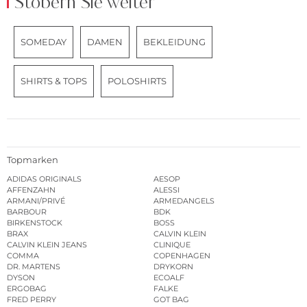
Stöbern Sie weiter
SOMEDAY
DAMEN
BEKLEIDUNG
SHIRTS & TOPS
POLOSHIRTS
Topmarken
ADIDAS ORIGINALS
AESOP
AFFENZAHN
ALESSI
ARMANI/PRIVÉ
ARMEDANGELS
BARBOUR
BDK
BIRKENSTOCK
BOSS
BRAX
CALVIN KLEIN
CALVIN KLEIN JEANS
CLINIQUE
COMMA
COPENHAGEN
DR. MARTENS
DRYKORN
DYSON
ECOALF
ERGOBAG
FALKE
FRED PERRY
GOT BAG