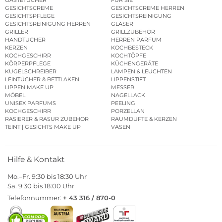
GESICHTSCREME
GESICHTSCREME HERREN
GESICHTSPFLEGE
GESICHTSREINIGUNG
GESICHTSREINIGUNG HERREN
GLÄSER
GRILLER
GRILLZUBEHÖR
HANDTÜCHER
HERREN PARFUM
KERZEN
KOCHBESTECK
KOCHGESCHIRR
KOCHTÖPFE
KÖRPERPFLEGE
KÜCHENGERÄTE
KUGELSCHREIBER
LAMPEN & LEUCHTEN
LEINTÜCHER & BETTLAKEN
LIPPENSTIFT
LIPPEN MAKE UP
MESSER
MÖBEL
NAGELLACK
UNISEX PARFUMS
PEELING
KOCHGESCHIRR
PORZELLAN
RASIERER & RASUR ZUBEHÖR
RAUMDÜFTE & KERZEN
TEINT | GESICHTS MAKE UP
VASEN
Hilfe & Kontakt
Mo.–Fr. 9:30 bis 18:30 Uhr
Sa. 9:30 bis 18:00 Uhr
Telefonnummer:
+ 43 316 / 870-0