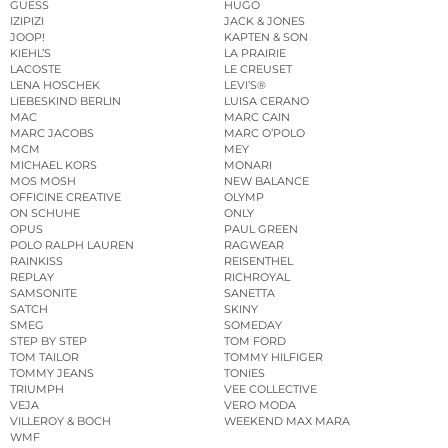
GUESS
HUGO
IZIPIZI
JACK & JONES
JOOP!
KAPTEN & SON
KIEHL’S
LA PRAIRIE
LACOSTE
LE CREUSET
LENA HOSCHEK
LEVI’S®
LIEBESKIND BERLIN
LUISA CERANO
MAC
MARC CAIN
MARC JACOBS
MARC O’POLO
MCM
MEY
MICHAEL KORS
MONARI
MOS MOSH
NEW BALANCE
OFFICINE CREATIVE
OLYMP
ON SCHUHE
ONLY
OPUS
PAUL GREEN
POLO RALPH LAUREN
RAGWEAR
RAINKISS
REISENTHEL
REPLAY
RICHROYAL
SAMSONITE
SANETTA
SATCH
SKINY
SMEG
SOMEDAY
STEP BY STEP
TOM FORD
TOM TAILOR
TOMMY HILFIGER
TOMMY JEANS
TONIES
TRIUMPH
VEE COLLECTIVE
VEJA
VERO MODA
VILLEROY & BOCH
WEEKEND MAX MARA
WMF