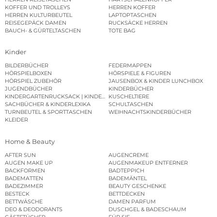
KOFFER UND TROLLEYS
HERREN KOFFER
HERREN KULTURBEUTEL
LAPTOPTASCHEN
REISEGEPÄCK DAMEN
RUCKSÄCKE HERREN
BAUCH- & GÜRTELTASCHEN
TOTE BAG
Kinder
BILDERBÜCHER
FEDERMAPPEN
HÖRSPIELBOXEN
HÖRSPIELE & FIGUREN
HÖRSPIEL ZUBEHÖR
JAUSENBOX & KINDER LUNCHBOX
JUGENDBÜCHER
KINDERBÜCHER
KINDERGARTENRUCKSACK | KINDERGARTENBEUTEL
KUSCHELTIERE
SACHBÜCHER & KINDERLEXIKA
SCHULTASCHEN
TURNBEUTEL & SPORTTASCHEN
WEIHNACHTSKINDERBÜCHER
KLEIDER
Home & Beauty
AFTER SUN
AUGENCREME
AUGEN MAKE UP
AUGENMAKEUP ENTFERNER
BACKFORMEN
BADTEPPICH
BADEMATTEN
BADEMÄNTEL
BADEZIMMER
BEAUTY GESCHENKE
BESTECK
BETTDECKEN
BETTWÄSCHE
DAMEN PARFUM
DEO & DEODORANTS
DUSCHGEL & BADESCHAUM
GÄSTETÜCHER
FÜR SIE