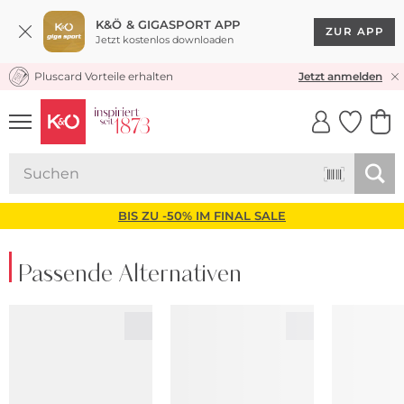
K&Ö & GIGASPORT APP
ZUR APP
Jetzt kostenlos downloaden
Pluscard Vorteile erhalten
KOSTENLOSER VERSAND* & RÜCKVERSAND
Jetzt anmelden
UNSERE APP
CLICK &
CLICK &
COLLECT
RESERVE
BIS ZU -50% IM FINAL SALE
Passende Alternativen