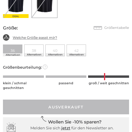
DEAL
Größe:
Größentabelle
Welche Größe passt mir?
36
38
40
42
Alternativen
Alternativen
Alternativen
Alternativen
Größenbeurteilung:
?
klein / schmal
passend
groß / weit geschnitten
geschnitten
AUSVERKAUFT
Wollen Sie -10% sparen?
Melden Sie sich
jetzt
für den Newsletter an.