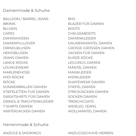
Damenmode & Schuhe
BALLOON / BARREL JEANS
BHS
BIKINIS
BLAZER FÜR DAMEN
BLUSEN
BOOTS
CAPES
CHELSEABOOTS
DAMENHOSEN
DAMENKLEIDER
DAMENPULLOVER
DAUNENMÄNTEL DAMEN
DIRNDLBLUSEN
GROSSE GRÖSSEN DAMEN
HEMDBLUSEN
JACKEN FÜR DAMEN
JEANS DAMEN
KURZE RÖCKE
LANGE RÖCKE
LEGGINGS DAMEN
LOUNGEWEAR
MÄNTEL DAMEN
MARLENEHOSE
MAXIKLEIDER
MIDI RÖCKE
MIDIKLEIDER
RÖCKE
SHAPEWEAR DAMEN
SONNENBRILLEN DAMEN
STIEFEL DAMEN
STIEFELETTEN FÜR DAMEN
STRICKJACKEN DAMEN
SWEATSHIRTS FÜR DAMEN
SOCKEN DAMEN
DIRNDL & TRACHTENKLEIDER
TRENCHCOATS
T-SHIRTS DAMEN
WIDELEG JEANS
WINTERJACKEN DAMEN
WOLLMÄNTEL DAMEN
Herrenmode & Schuhe
ANZÜGE & SMOKINGS
ANZUGSSCHUHE HERREN