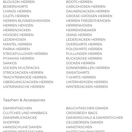
BLOUSON HERREN
BOOTS HERREN
BOXERSHORTS
CARGOHOSEN HERREN
CHINOS HERREN
DAUNENJACKEN HERREN
GILETS HERREN
GROSSE GRÖSSEN HERREN
HERREN BUSINESSHEMDEN
HERREN FREIZEITHEMDEN
HERREN HEMDEN
HERRENHOSEN
HERRENJACKEN
HERRENSNEAKER
HOODIES HERREN
JEANS HERREN
LEDERHOSEN
LEDERJACKEN HERREN
MÄNTEL HERREN
OVERSHIRTS HERREN
PARKA HERREN
POLOSHIRTS HERREN
STRICKPULLOVER HERREN
PULLUNDER HERREN
PYJAMAS HERREN
RUCKSÄCKE HERREN
SAKKOS
SOCKEN HERREN
SOCKEN MULTIPACKS
SONNENBRILLEN HERREN
STRICKJACKEN HERREN
SWEATSHIRTS
TRACHTENMODE HERREN
T-SHIRTS HERREN
ÜBERGANGSJACKEN HERREN
UNTERHEMDEN HERREN
UNTERWÄSCHE HERREN
WINTERJACKEN HERREN
Taschen & Accessoires
DAMENTASCHEN
BAUCHTASCHEN DAMEN
CLUTCHES UND MINIBAGS
CROSSBODY BAGS
DAMENRUCKSÄCKE
DAMENSCHALS & DAMENTÜCHER
SHOPPER
GELDBÖRSEN DAMEN
HANDSCHUHE DAMEN
HANDTASCHEN
HERREN REISETASCHEN
HARTSCHALENKOFFER