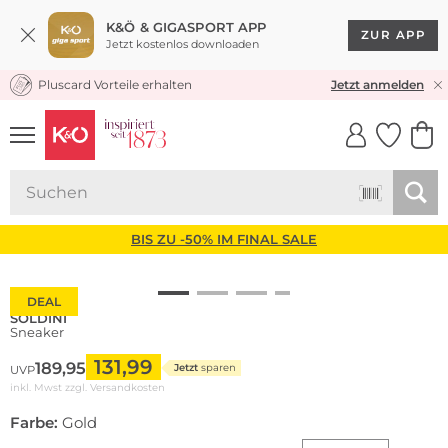
K&Ö & GIGASPORT APP
ZUR APP
Jetzt kostenlos downloaden
Pluscard Vorteile erhalten
KOSTENLOSER VERSAND* & RÜCKVERSAND
Jetzt anmelden
UNSERE APP
CLICK &
CLICK &
COLLECT
RESERVE
BIS ZU -50% IM FINAL SALE
DEAL
SOLDINI
Sneaker
131,99
189,95
Jetzt
sparen
UVP
inkl. Mwst zzgl.
Versandkosten
Farbe:
Gold