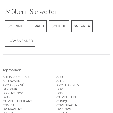
Stöbern Sie weiter
SOLDINI
HERREN
SCHUHE
SNEAKER
LOW SNEAKER
Topmarken
ADIDAS ORIGINALS
AESOP
AFFENZAHN
ALESSI
ARMANI/PRIVÉ
ARMEDANGELS
BARBOUR
BDK
BIRKENSTOCK
BOSS
BRAX
CALVIN KLEIN
CALVIN KLEIN JEANS
CLINIQUE
COMMA
COPENHAGEN
DR. MARTENS
DRYKORN