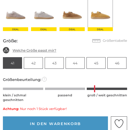
DEAL
DEAL
DEAL
DEAL
Größe:
Größentabelle
Welche Größe passt mir?
41
42
43
44
45
46
Größenbeurteilung:
?
klein / schmal
passend
groß / weit geschnitten
geschnitten
Achtung:
Nur noch 1 Stück verfügbar!
IN DEN WARENKORB