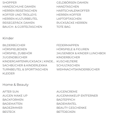
SHOPPER
GELDBÖRSEN DAMEN
HANDSCHUHE DAMEN
HANDTASCHEN
HERREN REISETASCHEN
HARTSCHALENKOFFER
KOFFER UND TROLLEYS
HERREN KOFFER
HERREN KULTURBEUTEL
LAPTOPTASCHEN
REISEGEPÄCK DAMEN
RUCKSÄCKE HERREN
BAUCH- & GÜRTELTASCHEN
TOTE BAG
Kinder
BILDERBÜCHER
FEDERMAPPEN
HÖRSPIELBOXEN
HÖRSPIELE & FIGUREN
HÖRSPIEL ZUBEHÖR
JAUSENBOX & KINDER LUNCHBOX
JUGENDBÜCHER
KINDERBÜCHER
KINDERGARTENRUCKSACK | KINDERGARTENBEUTEL
KUSCHELTIERE
SACHBÜCHER & KINDERLEXIKA
SCHULTASCHEN
TURNBEUTEL & SPORTTASCHEN
WEIHNACHTSKINDERBÜCHER
KLEIDER
Home & Beauty
AFTER SUN
AUGENCREME
AUGEN MAKE UP
AUGENMAKEUP ENTFERNER
BACKFORMEN
BADTEPPICH
BADEMATTEN
BADEMÄNTEL
BADEZIMMER
BEAUTY GESCHENKE
BESTECK
BETTDECKEN