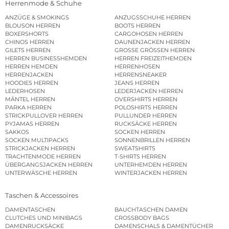
Herrenmode & Schuhe
ANZÜGE & SMOKINGS
ANZUGSSCHUHE HERREN
BLOUSON HERREN
BOOTS HERREN
BOXERSHORTS
CARGOHOSEN HERREN
CHINOS HERREN
DAUNENJACKEN HERREN
GILETS HERREN
GROSSE GRÖSSEN HERREN
HERREN BUSINESSHEMDEN
HERREN FREIZEITHEMDEN
HERREN HEMDEN
HERRENHOSEN
HERRENJACKEN
HERRENSNEAKER
HOODIES HERREN
JEANS HERREN
LEDERHOSEN
LEDERJACKEN HERREN
MÄNTEL HERREN
OVERSHIRTS HERREN
PARKA HERREN
POLOSHIRTS HERREN
STRICKPULLOVER HERREN
PULLUNDER HERREN
PYJAMAS HERREN
RUCKSÄCKE HERREN
SAKKOS
SOCKEN HERREN
SOCKEN MULTIPACKS
SONNENBRILLEN HERREN
STRICKJACKEN HERREN
SWEATSHIRTS
TRACHTENMODE HERREN
T-SHIRTS HERREN
ÜBERGANGSJACKEN HERREN
UNTERHEMDEN HERREN
UNTERWÄSCHE HERREN
WINTERJACKEN HERREN
Taschen & Accessoires
DAMENTASCHEN
BAUCHTASCHEN DAMEN
CLUTCHES UND MINIBAGS
CROSSBODY BAGS
DAMENRUCKSÄCKE
DAMENSCHALS & DAMENTÜCHER