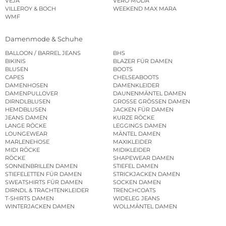
VEJA
VERO MODA
VILLEROY & BOCH
WEEKEND MAX MARA
WMF
Damenmode & Schuhe
BALLOON / BARREL JEANS
BHS
BIKINIS
BLAZER FÜR DAMEN
BLUSEN
BOOTS
CAPES
CHELSEABOOTS
DAMENHOSEN
DAMENKLEIDER
DAMENPULLOVER
DAUNENMÄNTEL DAMEN
DIRNDLBLUSEN
GROSSE GRÖSSEN DAMEN
HEMDBLUSEN
JACKEN FÜR DAMEN
JEANS DAMEN
KURZE RÖCKE
LANGE RÖCKE
LEGGINGS DAMEN
LOUNGEWEAR
MÄNTEL DAMEN
MARLENEHOSE
MAXIKLEIDER
MIDI RÖCKE
MIDIKLEIDER
RÖCKE
SHAPEWEAR DAMEN
SONNENBRILLEN DAMEN
STIEFEL DAMEN
STIEFELETTEN FÜR DAMEN
STRICKJACKEN DAMEN
SWEATSHIRTS FÜR DAMEN
SOCKEN DAMEN
DIRNDL & TRACHTENKLEIDER
TRENCHCOATS
T-SHIRTS DAMEN
WIDELEG JEANS
WINTERJACKEN DAMEN
WOLLMÄNTEL DAMEN