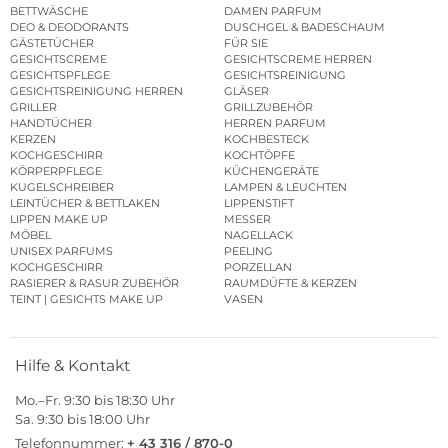
BETTWÄSCHE
DAMEN PARFUM
DEO & DEODORANTS
DUSCHGEL & BADESCHAUM
GÄSTETÜCHER
FÜR SIE
GESICHTSCREME
GESICHTSCREME HERREN
GESICHTSPFLEGE
GESICHTSREINIGUNG
GESICHTSREINIGUNG HERREN
GLÄSER
GRILLER
GRILLZUBEHÖR
HANDTÜCHER
HERREN PARFUM
KERZEN
KOCHBESTECK
KOCHGESCHIRR
KOCHTÖPFE
KÖRPERPFLEGE
KÜCHENGERÄTE
KUGELSCHREIBER
LAMPEN & LEUCHTEN
LEINTÜCHER & BETTLAKEN
LIPPENSTIFT
LIPPEN MAKE UP
MESSER
MÖBEL
NAGELLACK
UNISEX PARFUMS
PEELING
KOCHGESCHIRR
PORZELLAN
RASIERER & RASUR ZUBEHÖR
RAUMDÜFTE & KERZEN
TEINT | GESICHTS MAKE UP
VASEN
Hilfe & Kontakt
Mo.–Fr. 9:30 bis 18:30 Uhr
Sa. 9:30 bis 18:00 Uhr
Telefonnummer:
+ 43 316 / 870-0