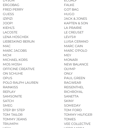
DYSON
ECOALF
ERGOBAG
FALKE
FRED PERRY
GOT BAG
GUESS
HUGO
IZIPIZI
JACK & JONES
JOOP!
KAPTEN & SON
KIEHL’S
LA PRAIRIE
LACOSTE
LE CREUSET
LENA HOSCHEK
LEVI’S®
LIEBESKIND BERLIN
LUISA CERANO
MAC
MARC CAIN
MARC JACOBS
MARC O’POLO
MCM
MEY
MICHAEL KORS
MONARI
MOS MOSH
NEW BALANCE
OFFICINE CREATIVE
OLYMP
ON SCHUHE
ONLY
OPUS
PAUL GREEN
POLO RALPH LAUREN
RAGWEAR
RAINKISS
REISENTHEL
REPLAY
RICHROYAL
SAMSONITE
SANETTA
SATCH
SKINY
SMEG
SOMEDAY
STEP BY STEP
TOM FORD
TOM TAILOR
TOMMY HILFIGER
TOMMY JEANS
TONIES
TRIUMPH
VEE COLLECTIVE