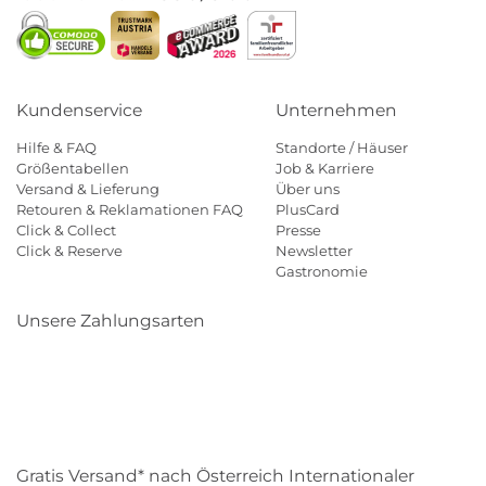
Kundenservice
Unternehmen
Hilfe & FAQ
Standorte / Häuser
Größentabellen
Job & Karriere
Versand & Lieferung
Über uns
Retouren & Reklamationen FAQ
PlusCard
Click & Collect
Presse
Click & Reserve
Newsletter
Gastronomie
Unsere Zahlungsarten
Klarna
Paypal
Mastercard
Visa
Diners
Eps
Shop
Applepay
Amazon
Gratis Versand* nach Österreich Internationaler