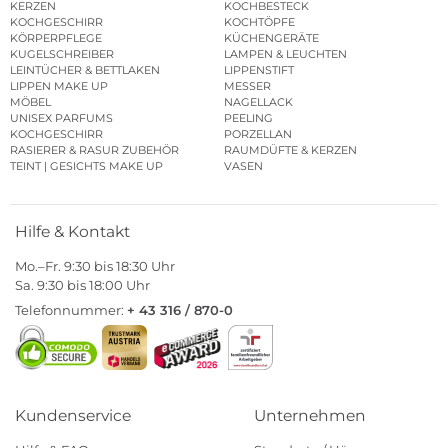
KERZEN
KOCHBESTECK
KOCHGESCHIRR
KOCHTÖPFE
KÖRPERPFLEGE
KÜCHENGERÄTE
KUGELSCHREIBER
LAMPEN & LEUCHTEN
LEINTÜCHER & BETTLAKEN
LIPPENSTIFT
LIPPEN MAKE UP
MESSER
MÖBEL
NAGELLACK
UNISEX PARFUMS
PEELING
KOCHGESCHIRR
PORZELLAN
RASIERER & RASUR ZUBEHÖR
RAUMDÜFTE & KERZEN
TEINT | GESICHTS MAKE UP
VASEN
Hilfe & Kontakt
Mo.–Fr. 9:30 bis 18:30 Uhr
Sa. 9:30 bis 18:00 Uhr
Telefonnummer:
+ 43 316 / 870-0
Kundenservice
Unternehmen