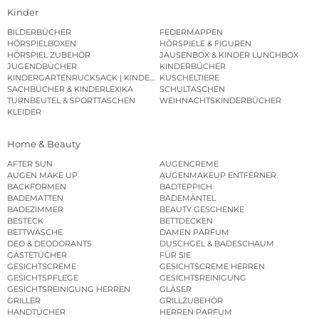
Kinder
BILDERBÜCHER
FEDERMAPPEN
HÖRSPIELBOXEN
HÖRSPIELE & FIGUREN
HÖRSPIEL ZUBEHÖR
JAUSENBOX & KINDER LUNCHBOX
JUGENDBÜCHER
KINDERBÜCHER
KINDERGARTENRUCKSACK | KINDERGARTENBEUTEL
KUSCHELTIERE
SACHBÜCHER & KINDERLEXIKA
SCHULTASCHEN
TURNBEUTEL & SPORTTASCHEN
WEIHNACHTSKINDERBÜCHER
KLEIDER
Home & Beauty
AFTER SUN
AUGENCREME
AUGEN MAKE UP
AUGENMAKEUP ENTFERNER
BACKFORMEN
BADTEPPICH
BADEMATTEN
BADEMÄNTEL
BADEZIMMER
BEAUTY GESCHENKE
BESTECK
BETTDECKEN
BETTWÄSCHE
DAMEN PARFUM
DEO & DEODORANTS
DUSCHGEL & BADESCHAUM
GÄSTETÜCHER
FÜR SIE
GESICHTSCREME
GESICHTSCREME HERREN
GESICHTSPFLEGE
GESICHTSREINIGUNG
GESICHTSREINIGUNG HERREN
GLÄSER
GRILLER
GRILLZUBEHÖR
HANDTÜCHER
HERREN PARFUM