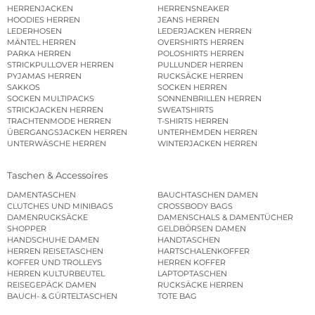
HERRENJACKEN
HERRENSNEAKER
HOODIES HERREN
JEANS HERREN
LEDERHOSEN
LEDERJACKEN HERREN
MÄNTEL HERREN
OVERSHIRTS HERREN
PARKA HERREN
POLOSHIRTS HERREN
STRICKPULLOVER HERREN
PULLUNDER HERREN
PYJAMAS HERREN
RUCKSÄCKE HERREN
SAKKOS
SOCKEN HERREN
SOCKEN MULTIPACKS
SONNENBRILLEN HERREN
STRICKJACKEN HERREN
SWEATSHIRTS
TRACHTENMODE HERREN
T-SHIRTS HERREN
ÜBERGANGSJACKEN HERREN
UNTERHEMDEN HERREN
UNTERWÄSCHE HERREN
WINTERJACKEN HERREN
Taschen & Accessoires
DAMENTASCHEN
BAUCHTASCHEN DAMEN
CLUTCHES UND MINIBAGS
CROSSBODY BAGS
DAMENRUCKSÄCKE
DAMENSCHALS & DAMENTÜCHER
SHOPPER
GELDBÖRSEN DAMEN
HANDSCHUHE DAMEN
HANDTASCHEN
HERREN REISETASCHEN
HARTSCHALENKOFFER
KOFFER UND TROLLEYS
HERREN KOFFER
HERREN KULTURBEUTEL
LAPTOPTASCHEN
REISEGEPÄCK DAMEN
RUCKSÄCKE HERREN
BAUCH- & GÜRTELTASCHEN
TOTE BAG