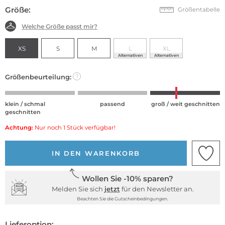
Größe:
Größentabelle
Welche Größe passt mir?
XS
S
M
L
XL
Alternativen
Alternativen
Größenbeurteilung:
?
klein / schmal
passend
groß / weit geschnitten
geschnitten
Achtung:
Nur noch 1 Stück verfügbar!
IN DEN WARENKORB
Wollen Sie -10% sparen?
Melden Sie sich
jetzt
für den Newsletter an.
Beachten Sie die Gutscheinbedingungen.
Lieferoption: