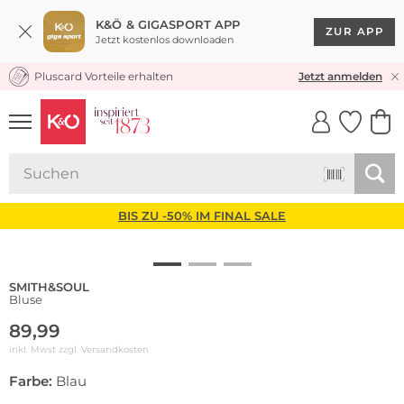
K&Ö & GIGASPORT APP
ZUR APP
Jetzt kostenlos downloaden
Pluscard Vorteile erhalten
KOSTENLOSER VERSAND* & RÜCKVERSAND
Jetzt anmelden
UNSERE APP
CLICK &
CLICK &
COLLECT
RESERVE
BIS ZU -50% IM FINAL SALE
SMITH&SOUL
Bluse
89,99
inkl. Mwst zzgl.
Versandkosten
Farbe:
Blau