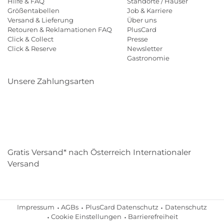
Hilfe & FAQ
Standorte / Häuser
Größentabellen
Job & Karriere
Versand & Lieferung
Über uns
Retouren & Reklamationen FAQ
PlusCard
Click & Collect
Presse
Click & Reserve
Newsletter
Gastronomie
Unsere Zahlungsarten
Klarna
Paypal
Mastercard
Visa
Diners
Eps
Shop
Applepay
Amazon
Gratis Versand* nach Österreich Internationaler
Versand
Impressum
AGBs
PlusCard Datenschutz
Datenschutz
Cookie Einstellungen
Barrierefreiheit