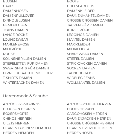
BLUSEN
BOOTS
CAPES
CHELSEABOOTS
DAMENHOSEN
DAMENKLEIDER
DAMENPULLOVER
DAUNENMÄNTEL DAMEN
DIRNDLBLUSEN
GROSSE GRÖSSEN DAMEN
HEMDBLUSEN
JACKEN FÜR DAMEN
JEANS DAMEN
KURZE RÖCKE
LANGE RÖCKE
LEGGINGS DAMEN
LOUNGEWEAR
MÄNTEL DAMEN
MARLENEHOSE
MAXIKLEIDER
MIDI RÖCKE
MIDIKLEIDER
RÖCKE
SHAPEWEAR DAMEN
SONNENBRILLEN DAMEN
STIEFEL DAMEN
STIEFELETTEN FÜR DAMEN
STRICKJACKEN DAMEN
SWEATSHIRTS FÜR DAMEN
SOCKEN DAMEN
DIRNDL & TRACHTENKLEIDER
TRENCHCOATS
T-SHIRTS DAMEN
WIDELEG JEANS
WINTERJACKEN DAMEN
WOLLMÄNTEL DAMEN
Herrenmode & Schuhe
ANZÜGE & SMOKINGS
ANZUGSSCHUHE HERREN
BLOUSON HERREN
BOOTS HERREN
BOXERSHORTS
CARGOHOSEN HERREN
CHINOS HERREN
DAUNENJACKEN HERREN
GILETS HERREN
GROSSE GRÖSSEN HERREN
HERREN BUSINESSHEMDEN
HERREN FREIZEITHEMDEN
HERREN HEMDEN
HERRENHOSEN