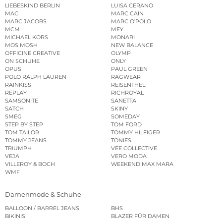
LIEBESKIND BERLIN
LUISA CERANO
MAC
MARC CAIN
MARC JACOBS
MARC O’POLO
MCM
MEY
MICHAEL KORS
MONARI
MOS MOSH
NEW BALANCE
OFFICINE CREATIVE
OLYMP
ON SCHUHE
ONLY
OPUS
PAUL GREEN
POLO RALPH LAUREN
RAGWEAR
RAINKISS
REISENTHEL
REPLAY
RICHROYAL
SAMSONITE
SANETTA
SATCH
SKINY
SMEG
SOMEDAY
STEP BY STEP
TOM FORD
TOM TAILOR
TOMMY HILFIGER
TOMMY JEANS
TONIES
TRIUMPH
VEE COLLECTIVE
VEJA
VERO MODA
VILLEROY & BOCH
WEEKEND MAX MARA
WMF
Damenmode & Schuhe
BALLOON / BARREL JEANS
BHS
BIKINIS
BLAZER FÜR DAMEN