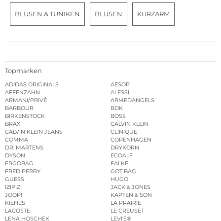
BLUSEN & TUNIKEN
BLUSEN
KURZARM
Topmarken
ADIDAS ORIGINALS
AESOP
AFFENZAHN
ALESSI
ARMANI/PRIVÉ
ARMEDANGELS
BARBOUR
BDK
BIRKENSTOCK
BOSS
BRAX
CALVIN KLEIN
CALVIN KLEIN JEANS
CLINIQUE
COMMA
COPENHAGEN
DR. MARTENS
DRYKORN
DYSON
ECOALF
ERGOBAG
FALKE
FRED PERRY
GOT BAG
GUESS
HUGO
IZIPIZI
JACK & JONES
JOOP!
KAPTEN & SON
KIEHL’S
LA PRAIRIE
LACOSTE
LE CREUSET
LENA HOSCHEK
LEVI’S®