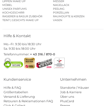
LIPPEN MAKE UP
MESSER
MÖBEL
NAGELLACK
UNISEX PARFUMS
PEELING
KOCHGESCHIRR
PORZELLAN
RASIERER & RASUR ZUBEHÖR
RAUMDÜFTE & KERZEN
TEINT | GESICHTS MAKE UP
VASEN
Hilfe & Kontakt
Mo.–Fr. 9:30 bis 18:30 Uhr
Sa. 9:30 bis 18:00 Uhr
Telefonnummer:
+ 43 316 / 870-0
Kundenservice
Unternehmen
Hilfe & FAQ
Standorte / Häuser
Größentabellen
Job & Karriere
Versand & Lieferung
Über uns
Retouren & Reklamationen FAQ
PlusCard
Click & Collect
Presse