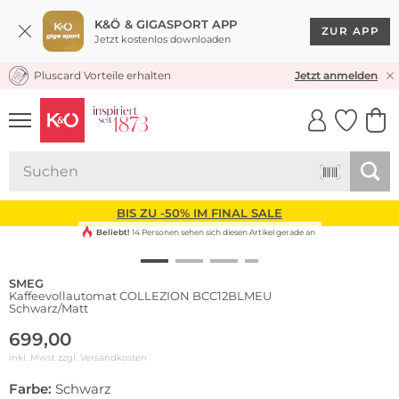
K&Ö & GIGASPORT APP
ZUR APP
Jetzt kostenlos downloaden
Pluscard Vorteile erhalten
KOSTENLOSER VERSAND* & RÜCKVERSAND
Jetzt anmelden
UNSERE APP
CLICK &
CLICK &
COLLECT
RESERVE
BIS ZU -50% IM FINAL SALE
Beliebt!
14 Personen sehen sich diesen Artikel gerade an
SMEG
Kaffeevollautomat COLLEZION BCC12BLMEU
Schwarz/Matt
699,00
inkl. Mwst zzgl.
Versandkosten
Farbe:
Schwarz