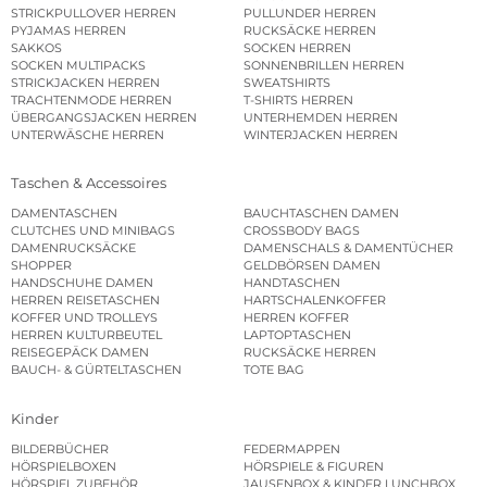
STRICKPULLOVER HERREN
PULLUNDER HERREN
PYJAMAS HERREN
RUCKSÄCKE HERREN
SAKKOS
SOCKEN HERREN
SOCKEN MULTIPACKS
SONNENBRILLEN HERREN
STRICKJACKEN HERREN
SWEATSHIRTS
TRACHTENMODE HERREN
T-SHIRTS HERREN
ÜBERGANGSJACKEN HERREN
UNTERHEMDEN HERREN
UNTERWÄSCHE HERREN
WINTERJACKEN HERREN
Taschen & Accessoires
DAMENTASCHEN
BAUCHTASCHEN DAMEN
CLUTCHES UND MINIBAGS
CROSSBODY BAGS
DAMENRUCKSÄCKE
DAMENSCHALS & DAMENTÜCHER
SHOPPER
GELDBÖRSEN DAMEN
HANDSCHUHE DAMEN
HANDTASCHEN
HERREN REISETASCHEN
HARTSCHALENKOFFER
KOFFER UND TROLLEYS
HERREN KOFFER
HERREN KULTURBEUTEL
LAPTOPTASCHEN
REISEGEPÄCK DAMEN
RUCKSÄCKE HERREN
BAUCH- & GÜRTELTASCHEN
TOTE BAG
Kinder
BILDERBÜCHER
FEDERMAPPEN
HÖRSPIELBOXEN
HÖRSPIELE & FIGUREN
HÖRSPIEL ZUBEHÖR
JAUSENBOX & KINDER LUNCHBOX