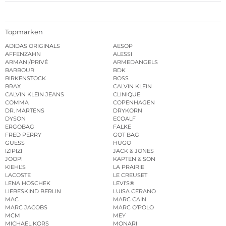
Topmarken
ADIDAS ORIGINALS
AESOP
AFFENZAHN
ALESSI
ARMANI/PRIVÉ
ARMEDANGELS
BARBOUR
BDK
BIRKENSTOCK
BOSS
BRAX
CALVIN KLEIN
CALVIN KLEIN JEANS
CLINIQUE
COMMA
COPENHAGEN
DR. MARTENS
DRYKORN
DYSON
ECOALF
ERGOBAG
FALKE
FRED PERRY
GOT BAG
GUESS
HUGO
IZIPIZI
JACK & JONES
JOOP!
KAPTEN & SON
KIEHL’S
LA PRAIRIE
LACOSTE
LE CREUSET
LENA HOSCHEK
LEVI’S®
LIEBESKIND BERLIN
LUISA CERANO
MAC
MARC CAIN
MARC JACOBS
MARC O’POLO
MCM
MEY
MICHAEL KORS
MONARI