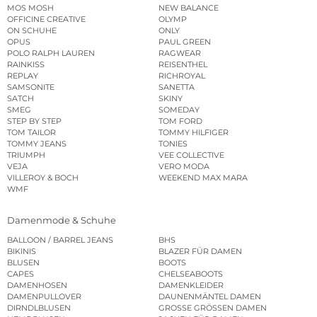
MOS MOSH
NEW BALANCE
OFFICINE CREATIVE
OLYMP
ON SCHUHE
ONLY
OPUS
PAUL GREEN
POLO RALPH LAUREN
RAGWEAR
RAINKISS
REISENTHEL
REPLAY
RICHROYAL
SAMSONITE
SANETTA
SATCH
SKINY
SMEG
SOMEDAY
STEP BY STEP
TOM FORD
TOM TAILOR
TOMMY HILFIGER
TOMMY JEANS
TONIES
TRIUMPH
VEE COLLECTIVE
VEJA
VERO MODA
VILLEROY & BOCH
WEEKEND MAX MARA
WMF
Damenmode & Schuhe
BALLOON / BARREL JEANS
BHS
BIKINIS
BLAZER FÜR DAMEN
BLUSEN
BOOTS
CAPES
CHELSEABOOTS
DAMENHOSEN
DAMENKLEIDER
DAMENPULLOVER
DAUNENMÄNTEL DAMEN
DIRNDLBLUSEN
GROSSE GRÖSSEN DAMEN