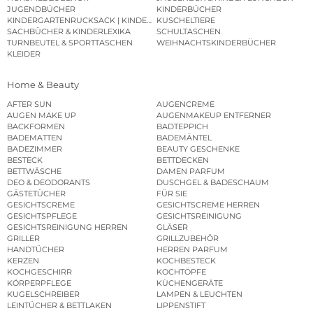
JUGENDBÜCHER
KINDERBÜCHER
KINDERGARTENRUCKSACK | KINDERGARTENBEUTEL
KUSCHELTIERE
SACHBÜCHER & KINDERLEXIKA
SCHULTASCHEN
TURNBEUTEL & SPORTTASCHEN
WEIHNACHTSKINDERBÜCHER
KLEIDER
Home & Beauty
AFTER SUN
AUGENCREME
AUGEN MAKE UP
AUGENMAKEUP ENTFERNER
BACKFORMEN
BADTEPPICH
BADEMATTEN
BADEMÄNTEL
BADEZIMMER
BEAUTY GESCHENKE
BESTECK
BETTDECKEN
BETTWÄSCHE
DAMEN PARFUM
DEO & DEODORANTS
DUSCHGEL & BADESCHAUM
GÄSTETÜCHER
FÜR SIE
GESICHTSCREME
GESICHTSCREME HERREN
GESICHTSPFLEGE
GESICHTSREINIGUNG
GESICHTSREINIGUNG HERREN
GLÄSER
GRILLER
GRILLZUBEHÖR
HANDTÜCHER
HERREN PARFUM
KERZEN
KOCHBESTECK
KOCHGESCHIRR
KOCHTÖPFE
KÖRPERPFLEGE
KÜCHENGERÄTE
KUGELSCHREIBER
LAMPEN & LEUCHTEN
LEINTÜCHER & BETTLAKEN
LIPPENSTIFT