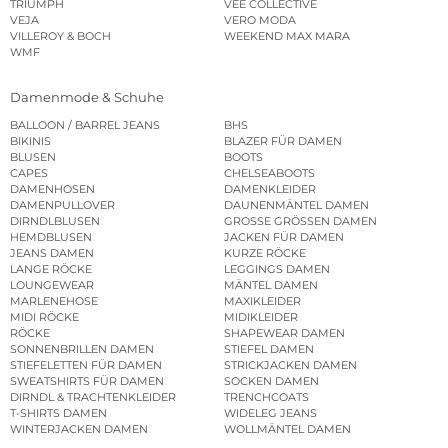
TRIUMPH
VEE COLLECTIVE
VEJA
VERO MODA
VILLEROY & BOCH
WEEKEND MAX MARA
WMF
Damenmode & Schuhe
BALLOON / BARREL JEANS
BHS
BIKINIS
BLAZER FÜR DAMEN
BLUSEN
BOOTS
CAPES
CHELSEABOOTS
DAMENHOSEN
DAMENKLEIDER
DAMENPULLOVER
DAUNENMÄNTEL DAMEN
DIRNDLBLUSEN
GROSSE GRÖSSEN DAMEN
HEMDBLUSEN
JACKEN FÜR DAMEN
JEANS DAMEN
KURZE RÖCKE
LANGE RÖCKE
LEGGINGS DAMEN
LOUNGEWEAR
MÄNTEL DAMEN
MARLENEHOSE
MAXIKLEIDER
MIDI RÖCKE
MIDIKLEIDER
RÖCKE
SHAPEWEAR DAMEN
SONNENBRILLEN DAMEN
STIEFEL DAMEN
STIEFELETTEN FÜR DAMEN
STRICKJACKEN DAMEN
SWEATSHIRTS FÜR DAMEN
SOCKEN DAMEN
DIRNDL & TRACHTENKLEIDER
TRENCHCOATS
T-SHIRTS DAMEN
WIDELEG JEANS
WINTERJACKEN DAMEN
WOLLMÄNTEL DAMEN