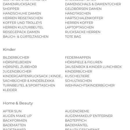
DAMENRUCKSÄCKE
DAMENSCHALS & DAMENTÜCHER
SHOPPER
GELDBÖRSEN DAMEN
HANDSCHUHE DAMEN
HANDTASCHEN
HERREN REISETASCHEN
HARTSCHALENKOFFER
KOFFER UND TROLLEYS
HERREN KOFFER
HERREN KULTURBEUTEL
LAPTOPTASCHEN
REISEGEPÄCK DAMEN
RUCKSÄCKE HERREN
BAUCH- & GÜRTELTASCHEN
TOTE BAG
Kinder
BILDERBÜCHER
FEDERMAPPEN
HÖRSPIELBOXEN
HÖRSPIELE & FIGUREN
HÖRSPIEL ZUBEHÖR
JAUSENBOX & KINDER LUNCHBOX
JUGENDBÜCHER
KINDERBÜCHER
KINDERGARTENRUCKSACK | KINDERGARTENBEUTEL
KUSCHELTIERE
SACHBÜCHER & KINDERLEXIKA
SCHULTASCHEN
TURNBEUTEL & SPORTTASCHEN
WEIHNACHTSKINDERBÜCHER
KLEIDER
Home & Beauty
AFTER SUN
AUGENCREME
AUGEN MAKE UP
AUGENMAKEUP ENTFERNER
BACKFORMEN
BADTEPPICH
BADEMATTEN
BADEMÄNTEL
BADEZIMMER
BEAUTY GESCHENKE