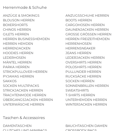
Herrenmode & Schuhe
ANZÜGE & SMOKINGS
ANZUGSSCHUHE HERREN
BLOUSON HERREN
BOOTS HERREN
BOXERSHORTS
CARGOHOSEN HERREN
CHINOS HERREN
DAUNENJACKEN HERREN
GILETS HERREN
GROSSE GRÖSSEN HERREN
HERREN BUSINESSHEMDEN
HERREN FREIZEITHEMDEN
HERREN HEMDEN
HERRENHOSEN
HERRENJACKEN
HERRENSNEAKER
HOODIES HERREN
JEANS HERREN
LEDERHOSEN
LEDERJACKEN HERREN
MÄNTEL HERREN
OVERSHIRTS HERREN
PARKA HERREN
POLOSHIRTS HERREN
STRICKPULLOVER HERREN
PULLUNDER HERREN
PYJAMAS HERREN
RUCKSÄCKE HERREN
SAKKOS
SOCKEN HERREN
SOCKEN MULTIPACKS
SONNENBRILLEN HERREN
STRICKJACKEN HERREN
SWEATSHIRTS
TRACHTENMODE HERREN
T-SHIRTS HERREN
ÜBERGANGSJACKEN HERREN
UNTERHEMDEN HERREN
UNTERWÄSCHE HERREN
WINTERJACKEN HERREN
Taschen & Accessoires
DAMENTASCHEN
BAUCHTASCHEN DAMEN
CLUTCHES UND MINIBAGS
CROSSBODY BAGS