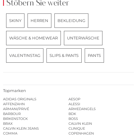
Stöbern Sie weiter
SKINY
HERREN
BEKLEIDUNG
WÄSCHE & HOMEWEAR
UNTERWÄSCHE
VALENTINSTAG
SLIPS & PANTS
PANTS
Topmarken
ADIDAS ORIGINALS
AESOP
AFFENZAHN
ALESSI
ARMANI/PRIVÉ
ARMEDANGELS
BARBOUR
BDK
BIRKENSTOCK
BOSS
BRAX
CALVIN KLEIN
CALVIN KLEIN JEANS
CLINIQUE
COMMA
COPENHAGEN