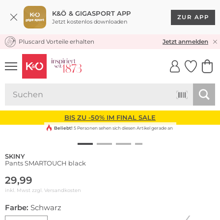
K&Ö & GIGASPORT APP
ZUR APP
Jetzt kostenlos downloaden
Pluscard Vorteile erhalten
KOSTENLOSER VERSAND* & RÜCKVERSAND
Jetzt anmelden
UNSERE APP
CLICK &
CLICK &
COLLECT
RESERVE
BIS ZU -50% IM FINAL SALE
Beliebt!
5 Personen sehen sich diesen Artikel gerade an
SKINY
Pants SMARTOUCH black
29,99
inkl. Mwst zzgl.
Versandkosten
Farbe:
Schwarz