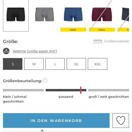
DEAL
DEAL
DE
Größe:
Größentabelle
Welche Größe passt mir?
S
M
L
XL
XXL
Größenbeurteilung:
?
klein / schmal
passend
groß / weit geschnitten
geschnitten
IN DEN WARENKORB