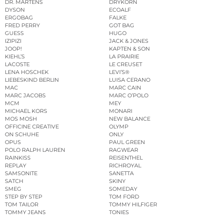
DR. MARTENS
DRYKORN
DYSON
ECOALF
ERGOBAG
FALKE
FRED PERRY
GOT BAG
GUESS
HUGO
IZIPIZI
JACK & JONES
JOOP!
KAPTEN & SON
KIEHL’S
LA PRAIRIE
LACOSTE
LE CREUSET
LENA HOSCHEK
LEVI’S®
LIEBESKIND BERLIN
LUISA CERANO
MAC
MARC CAIN
MARC JACOBS
MARC O’POLO
MCM
MEY
MICHAEL KORS
MONARI
MOS MOSH
NEW BALANCE
OFFICINE CREATIVE
OLYMP
ON SCHUHE
ONLY
OPUS
PAUL GREEN
POLO RALPH LAUREN
RAGWEAR
RAINKISS
REISENTHEL
REPLAY
RICHROYAL
SAMSONITE
SANETTA
SATCH
SKINY
SMEG
SOMEDAY
STEP BY STEP
TOM FORD
TOM TAILOR
TOMMY HILFIGER
TOMMY JEANS
TONIES