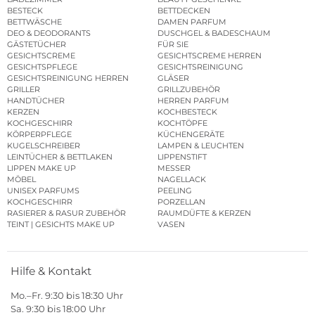
BESTECK
BETTDECKEN
BETTWÄSCHE
DAMEN PARFUM
DEO & DEODORANTS
DUSCHGEL & BADESCHAUM
GÄSTETÜCHER
FÜR SIE
GESICHTSCREME
GESICHTSCREME HERREN
GESICHTSPFLEGE
GESICHTSREINIGUNG
GESICHTSREINIGUNG HERREN
GLÄSER
GRILLER
GRILLZUBEHÖR
HANDTÜCHER
HERREN PARFUM
KERZEN
KOCHBESTECK
KOCHGESCHIRR
KOCHTÖPFE
KÖRPERPFLEGE
KÜCHENGERÄTE
KUGELSCHREIBER
LAMPEN & LEUCHTEN
LEINTÜCHER & BETTLAKEN
LIPPENSTIFT
LIPPEN MAKE UP
MESSER
MÖBEL
NAGELLACK
UNISEX PARFUMS
PEELING
KOCHGESCHIRR
PORZELLAN
RASIERER & RASUR ZUBEHÖR
RAUMDÜFTE & KERZEN
TEINT | GESICHTS MAKE UP
VASEN
Hilfe & Kontakt
Mo.–Fr. 9:30 bis 18:30 Uhr
Sa. 9:30 bis 18:00 Uhr