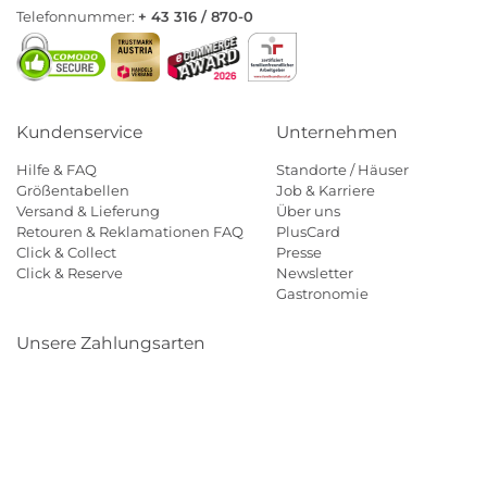
Telefonnummer:
+ 43 316 / 870-0
Kundenservice
Unternehmen
Hilfe & FAQ
Standorte / Häuser
Größentabellen
Job & Karriere
Versand & Lieferung
Über uns
Retouren & Reklamationen FAQ
PlusCard
Click & Collect
Presse
Click & Reserve
Newsletter
Gastronomie
Unsere Zahlungsarten
Klarna
Paypal
Mastercard
Visa
Diners
Eps
Shop
Applepay
Amazon