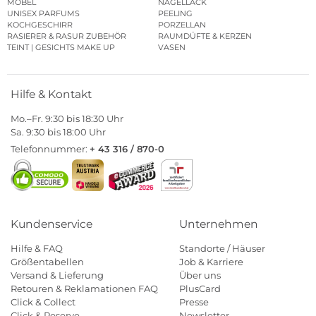
MÖBEL
NAGELLACK
UNISEX PARFUMS
PEELING
KOCHGESCHIRR
PORZELLAN
RASIERER & RASUR ZUBEHÖR
RAUMDÜFTE & KERZEN
TEINT | GESICHTS MAKE UP
VASEN
Hilfe & Kontakt
Mo.–Fr. 9:30 bis 18:30 Uhr
Sa. 9:30 bis 18:00 Uhr
Telefonnummer:
+ 43 316 / 870-0
Kundenservice
Unternehmen
Hilfe & FAQ
Standorte / Häuser
Größentabellen
Job & Karriere
Versand & Lieferung
Über uns
Retouren & Reklamationen FAQ
PlusCard
Click & Collect
Presse
Click & Reserve
Newsletter