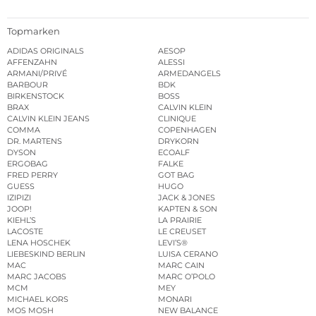
Topmarken
ADIDAS ORIGINALS
AESOP
AFFENZAHN
ALESSI
ARMANI/PRIVÉ
ARMEDANGELS
BARBOUR
BDK
BIRKENSTOCK
BOSS
BRAX
CALVIN KLEIN
CALVIN KLEIN JEANS
CLINIQUE
COMMA
COPENHAGEN
DR. MARTENS
DRYKORN
DYSON
ECOALF
ERGOBAG
FALKE
FRED PERRY
GOT BAG
GUESS
HUGO
IZIPIZI
JACK & JONES
JOOP!
KAPTEN & SON
KIEHL’S
LA PRAIRIE
LACOSTE
LE CREUSET
LENA HOSCHEK
LEVI’S®
LIEBESKIND BERLIN
LUISA CERANO
MAC
MARC CAIN
MARC JACOBS
MARC O’POLO
MCM
MEY
MICHAEL KORS
MONARI
MOS MOSH
NEW BALANCE