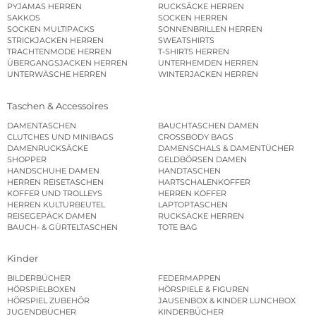
PYJAMAS HERREN
RUCKSÄCKE HERREN
SAKKOS
SOCKEN HERREN
SOCKEN MULTIPACKS
SONNENBRILLEN HERREN
STRICKJACKEN HERREN
SWEATSHIRTS
TRACHTENMODE HERREN
T-SHIRTS HERREN
ÜBERGANGSJACKEN HERREN
UNTERHEMDEN HERREN
UNTERWÄSCHE HERREN
WINTERJACKEN HERREN
Taschen & Accessoires
DAMENTASCHEN
BAUCHTASCHEN DAMEN
CLUTCHES UND MINIBAGS
CROSSBODY BAGS
DAMENRUCKSÄCKE
DAMENSCHALS & DAMENTÜCHER
SHOPPER
GELDBÖRSEN DAMEN
HANDSCHUHE DAMEN
HANDTASCHEN
HERREN REISETASCHEN
HARTSCHALENKOFFER
KOFFER UND TROLLEYS
HERREN KOFFER
HERREN KULTURBEUTEL
LAPTOPTASCHEN
REISEGEPÄCK DAMEN
RUCKSÄCKE HERREN
BAUCH- & GÜRTELTASCHEN
TOTE BAG
Kinder
BILDERBÜCHER
FEDERMAPPEN
HÖRSPIELBOXEN
HÖRSPIELE & FIGUREN
HÖRSPIEL ZUBEHÖR
JAUSENBOX & KINDER LUNCHBOX
JUGENDBÜCHER
KINDERBÜCHER