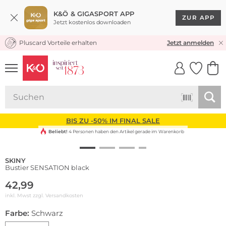
K&Ö & GIGASPORT APP
ZUR APP
Jetzt kostenlos downloaden
Pluscard Vorteile erhalten
KOSTENLOSER VERSAND* & RÜCKVERSAND
Jetzt anmelden
UNSERE APP
CLICK &
CLICK &
COLLECT
RESERVE
BIS ZU -50% IM FINAL SALE
Beliebt!
4 Personen haben den Artikel gerade im Warenkorb
SKINY
Bustier SENSATION black
42,99
inkl. Mwst zzgl.
Versandkosten
Farbe:
Schwarz