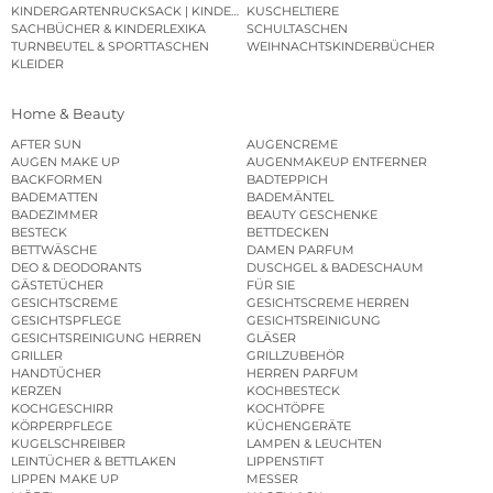
KINDERGARTENRUCKSACK | KINDERGARTENBEUTEL
KUSCHELTIERE
SACHBÜCHER & KINDERLEXIKA
SCHULTASCHEN
TURNBEUTEL & SPORTTASCHEN
WEIHNACHTSKINDERBÜCHER
KLEIDER
Home & Beauty
AFTER SUN
AUGENCREME
AUGEN MAKE UP
AUGENMAKEUP ENTFERNER
BACKFORMEN
BADTEPPICH
BADEMATTEN
BADEMÄNTEL
BADEZIMMER
BEAUTY GESCHENKE
BESTECK
BETTDECKEN
BETTWÄSCHE
DAMEN PARFUM
DEO & DEODORANTS
DUSCHGEL & BADESCHAUM
GÄSTETÜCHER
FÜR SIE
GESICHTSCREME
GESICHTSCREME HERREN
GESICHTSPFLEGE
GESICHTSREINIGUNG
GESICHTSREINIGUNG HERREN
GLÄSER
GRILLER
GRILLZUBEHÖR
HANDTÜCHER
HERREN PARFUM
KERZEN
KOCHBESTECK
KOCHGESCHIRR
KOCHTÖPFE
KÖRPERPFLEGE
KÜCHENGERÄTE
KUGELSCHREIBER
LAMPEN & LEUCHTEN
LEINTÜCHER & BETTLAKEN
LIPPENSTIFT
LIPPEN MAKE UP
MESSER