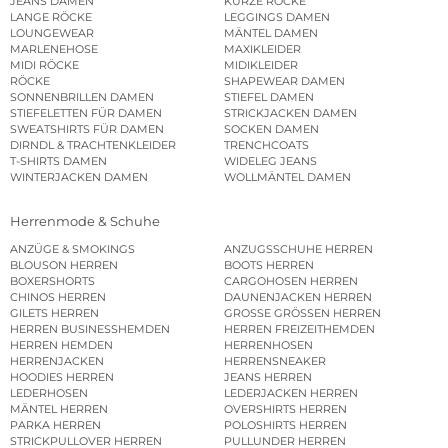
JEANS DAMEN
KURZE RÖCKE
LANGE RÖCKE
LEGGINGS DAMEN
LOUNGEWEAR
MÄNTEL DAMEN
MARLENEHOSE
MAXIKLEIDER
MIDI RÖCKE
MIDIKLEIDER
RÖCKE
SHAPEWEAR DAMEN
SONNENBRILLEN DAMEN
STIEFEL DAMEN
STIEFELETTEN FÜR DAMEN
STRICKJACKEN DAMEN
SWEATSHIRTS FÜR DAMEN
SOCKEN DAMEN
DIRNDL & TRACHTENKLEIDER
TRENCHCOATS
T-SHIRTS DAMEN
WIDELEG JEANS
WINTERJACKEN DAMEN
WOLLMÄNTEL DAMEN
Herrenmode & Schuhe
ANZÜGE & SMOKINGS
ANZUGSSCHUHE HERREN
BLOUSON HERREN
BOOTS HERREN
BOXERSHORTS
CARGOHOSEN HERREN
CHINOS HERREN
DAUNENJACKEN HERREN
GILETS HERREN
GROSSE GRÖSSEN HERREN
HERREN BUSINESSHEMDEN
HERREN FREIZEITHEMDEN
HERREN HEMDEN
HERRENHOSEN
HERRENJACKEN
HERRENSNEAKER
HOODIES HERREN
JEANS HERREN
LEDERHOSEN
LEDERJACKEN HERREN
MÄNTEL HERREN
OVERSHIRTS HERREN
PARKA HERREN
POLOSHIRTS HERREN
STRICKPULLOVER HERREN
PULLUNDER HERREN