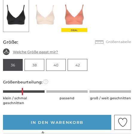
DEAL
Größe:
Größentabelle
Welche Größe passt mir?
36
38
40
42
Größenbeurteilung:
?
klein / schmal
passend
groß / weit geschnitten
geschnitten
IN DEN WARENKORB