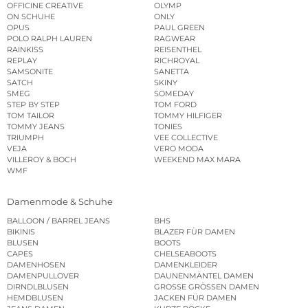
OFFICINE CREATIVE
OLYMP
ON SCHUHE
ONLY
OPUS
PAUL GREEN
POLO RALPH LAUREN
RAGWEAR
RAINKISS
REISENTHEL
REPLAY
RICHROYAL
SAMSONITE
SANETTA
SATCH
SKINY
SMEG
SOMEDAY
STEP BY STEP
TOM FORD
TOM TAILOR
TOMMY HILFIGER
TOMMY JEANS
TONIES
TRIUMPH
VEE COLLECTIVE
VEJA
VERO MODA
VILLEROY & BOCH
WEEKEND MAX MARA
WMF
Damenmode & Schuhe
BALLOON / BARREL JEANS
BHS
BIKINIS
BLAZER FÜR DAMEN
BLUSEN
BOOTS
CAPES
CHELSEABOOTS
DAMENHOSEN
DAMENKLEIDER
DAMENPULLOVER
DAUNENMÄNTEL DAMEN
DIRNDLBLUSEN
GROSSE GRÖSSEN DAMEN
HEMDBLUSEN
JACKEN FÜR DAMEN