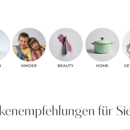
N
KINDER
BEAUTY
HOME
GE
enempfehlungen für Si