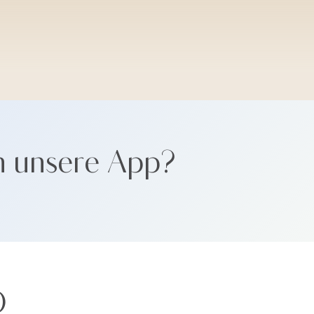
SANTORINI SOFT
n unsere App?
Ö