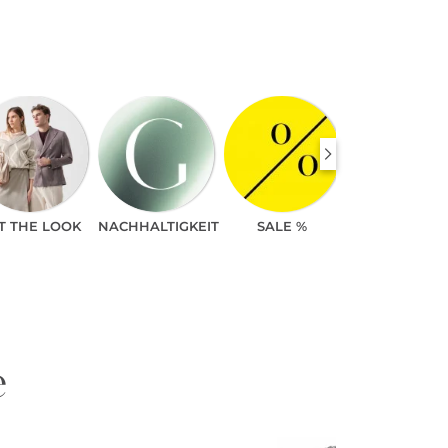
T THE LOOK
NACHHALTIGKEIT
SALE %
e