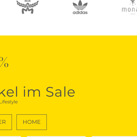
0%
kel im Sale
ifestyle
ER
HOME