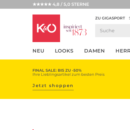
★★★★★ 4,8 / 5,0 STERNE
ZU GIGASPORT
FASHION-
UNSERE APP
CLICK &
CLICK &
TRENDS
COLLECT
RESERVE
NEU
LOOKS
DAMEN
HER
FINAL SALE: BIS ZU -50%
Ihre Lieblingsartikel zum besten Preis
Jetzt shoppen