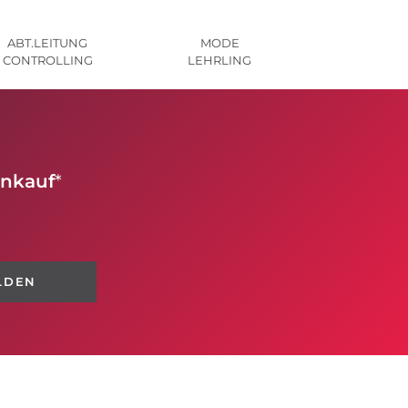
ABT.LEITUNG
MODE
CONTROLLING
LEHRLING
inkauf
*
LDEN