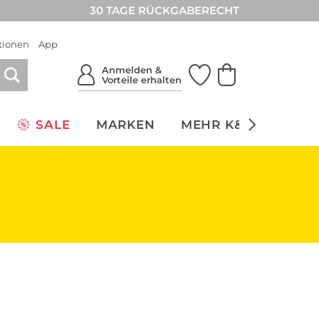
30 TAGE RÜCKGABERECHT
tionen
App
Anmelden &
Vorteile erhalten
SALE
MARKEN
MEHR K&Ö
NACH