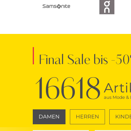
Final Sale bis -5
16618
Arti
aus Mode & L
DAMEN
HERREN
KIND