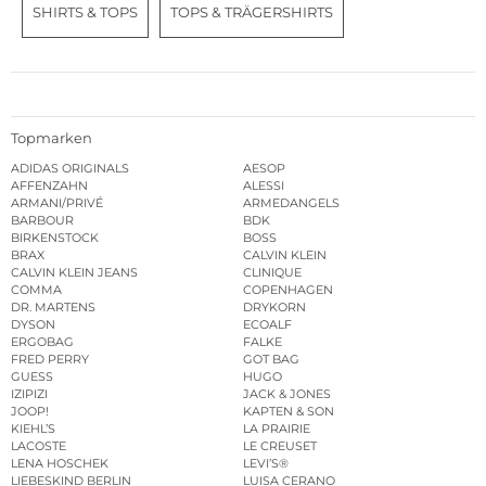
SHIRTS & TOPS
TOPS & TRÄGERSHIRTS
Topmarken
ADIDAS ORIGINALS
AESOP
AFFENZAHN
ALESSI
ARMANI/PRIVÉ
ARMEDANGELS
BARBOUR
BDK
BIRKENSTOCK
BOSS
BRAX
CALVIN KLEIN
CALVIN KLEIN JEANS
CLINIQUE
COMMA
COPENHAGEN
DR. MARTENS
DRYKORN
DYSON
ECOALF
ERGOBAG
FALKE
FRED PERRY
GOT BAG
GUESS
HUGO
IZIPIZI
JACK & JONES
JOOP!
KAPTEN & SON
KIEHL’S
LA PRAIRIE
LACOSTE
LE CREUSET
LENA HOSCHEK
LEVI’S®
LIEBESKIND BERLIN
LUISA CERANO