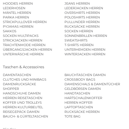
HOODIES HERREN
JEANS HERREN
LEDERHOSEN
LEDERJACKEN HERREN
MÄNTEL HERREN
OVERSHIRTS HERREN
PARKA HERREN
POLOSHIRTS HERREN
STRICKPULLOVER HERREN
PULLUNDER HERREN
PYJAMAS HERREN
RUCKSÄCKE HERREN
SAKKOS
SOCKEN HERREN
SOCKEN MULTIPACKS
SONNENBRILLEN HERREN
STRICKJACKEN HERREN
SWEATSHIRTS
TRACHTENMODE HERREN
T-SHIRTS HERREN
ÜBERGANGSJACKEN HERREN
UNTERHEMDEN HERREN
UNTERWÄSCHE HERREN
WINTERJACKEN HERREN
Taschen & Accessoires
DAMENTASCHEN
BAUCHTASCHEN DAMEN
CLUTCHES UND MINIBAGS
CROSSBODY BAGS
DAMENRUCKSÄCKE
DAMENSCHALS & DAMENTÜCHER
SHOPPER
GELDBÖRSEN DAMEN
HANDSCHUHE DAMEN
HANDTASCHEN
HERREN REISETASCHEN
HARTSCHALENKOFFER
KOFFER UND TROLLEYS
HERREN KOFFER
HERREN KULTURBEUTEL
LAPTOPTASCHEN
REISEGEPÄCK DAMEN
RUCKSÄCKE HERREN
BAUCH- & GÜRTELTASCHEN
TOTE BAG