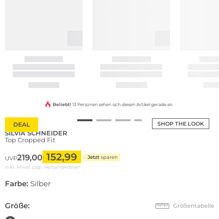
Beliebt!
13 Personen sehen sich diesen Artikel gerade an
SHOP THE LOOK
DEAL
SILVIA SCHNEIDER
Top Cropped Fit
152,99
219,00
Jetzt
sparen
UVP
inkl. Mwst zzgl.
Versandkosten
Farbe:
Silber
Größe:
Größentabelle