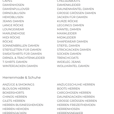
CAPES
CHELSEABOOTS
DAMENHOSEN
DAMENKLEIDER
DAMENPULLOVER
DAUNENMÄNTEL DAMEN
DIRNDLBLUSEN
GROSSE GRÖSSEN DAMEN
HEMDBLUSEN
JACKEN FÜR DAMEN
JEANS DAMEN
KURZE RÖCKE
LANGE RÖCKE
LEGGINGS DAMEN
LOUNGEWEAR
MÄNTEL DAMEN
MARLENEHOSE
MAXIKLEIDER
MIDI RÖCKE
MIDIKLEIDER
RÖCKE
SHAPEWEAR DAMEN
SONNENBRILLEN DAMEN
STIEFEL DAMEN
STIEFELETTEN FÜR DAMEN
STRICKJACKEN DAMEN
SWEATSHIRTS FÜR DAMEN
SOCKEN DAMEN
DIRNDL & TRACHTENKLEIDER
TRENCHCOATS
T-SHIRTS DAMEN
WIDELEG JEANS
WINTERJACKEN DAMEN
WOLLMÄNTEL DAMEN
Herrenmode & Schuhe
ANZÜGE & SMOKINGS
ANZUGSSCHUHE HERREN
BLOUSON HERREN
BOOTS HERREN
BOXERSHORTS
CARGOHOSEN HERREN
CHINOS HERREN
DAUNENJACKEN HERREN
GILETS HERREN
GROSSE GRÖSSEN HERREN
HERREN BUSINESSHEMDEN
HERREN FREIZEITHEMDEN
HERREN HEMDEN
HERRENHOSEN
HERRENJACKEN
HERRENSNEAKER