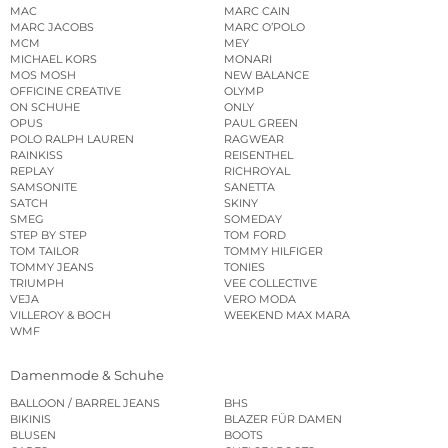
MAC
MARC CAIN
MARC JACOBS
MARC O’POLO
MCM
MEY
MICHAEL KORS
MONARI
MOS MOSH
NEW BALANCE
OFFICINE CREATIVE
OLYMP
ON SCHUHE
ONLY
OPUS
PAUL GREEN
POLO RALPH LAUREN
RAGWEAR
RAINKISS
REISENTHEL
REPLAY
RICHROYAL
SAMSONITE
SANETTA
SATCH
SKINY
SMEG
SOMEDAY
STEP BY STEP
TOM FORD
TOM TAILOR
TOMMY HILFIGER
TOMMY JEANS
TONIES
TRIUMPH
VEE COLLECTIVE
VEJA
VERO MODA
VILLEROY & BOCH
WEEKEND MAX MARA
WMF
Damenmode & Schuhe
BALLOON / BARREL JEANS
BHS
BIKINIS
BLAZER FÜR DAMEN
BLUSEN
BOOTS