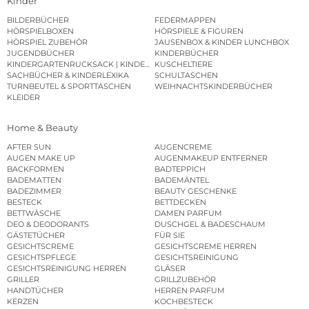
Kinder
BILDERBÜCHER
FEDERMAPPEN
HÖRSPIELBOXEN
HÖRSPIELE & FIGUREN
HÖRSPIEL ZUBEHÖR
JAUSENBOX & KINDER LUNCHBOX
JUGENDBÜCHER
KINDERBÜCHER
KINDERGARTENRUCKSACK | KINDERGARTENBEUTEL
KUSCHELTIERE
SACHBÜCHER & KINDERLEXIKA
SCHULTASCHEN
TURNBEUTEL & SPORTTASCHEN
WEIHNACHTSKINDERBÜCHER
KLEIDER
Home & Beauty
AFTER SUN
AUGENCREME
AUGEN MAKE UP
AUGENMAKEUP ENTFERNER
BACKFORMEN
BADTEPPICH
BADEMATTEN
BADEMÄNTEL
BADEZIMMER
BEAUTY GESCHENKE
BESTECK
BETTDECKEN
BETTWÄSCHE
DAMEN PARFUM
DEO & DEODORANTS
DUSCHGEL & BADESCHAUM
GÄSTETÜCHER
FÜR SIE
GESICHTSCREME
GESICHTSCREME HERREN
GESICHTSPFLEGE
GESICHTSREINIGUNG
GESICHTSREINIGUNG HERREN
GLÄSER
GRILLER
GRILLZUBEHÖR
HANDTÜCHER
HERREN PARFUM
KERZEN
KOCHBESTECK