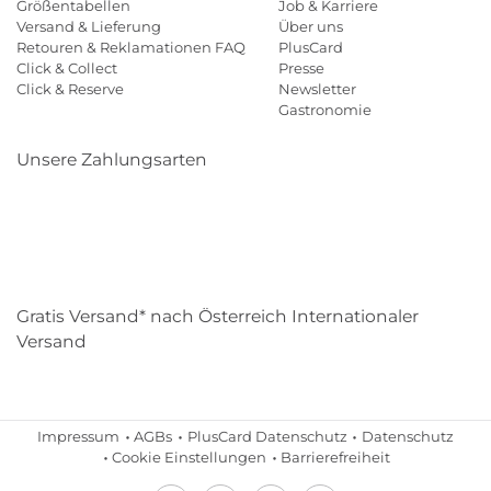
Größentabellen
Job & Karriere
Versand & Lieferung
Über uns
Retouren & Reklamationen FAQ
PlusCard
Click & Collect
Presse
Click & Reserve
Newsletter
Gastronomie
Unsere Zahlungsarten
Klarna
Paypal
Mastercard
Visa
Diners
Eps
Shop
Applepay
Amazon
Gratis Versand* nach Österreich Internationaler
Versand
Impressum
AGBs
PlusCard Datenschutz
Datenschutz
Cookie Einstellungen
Barrierefreiheit