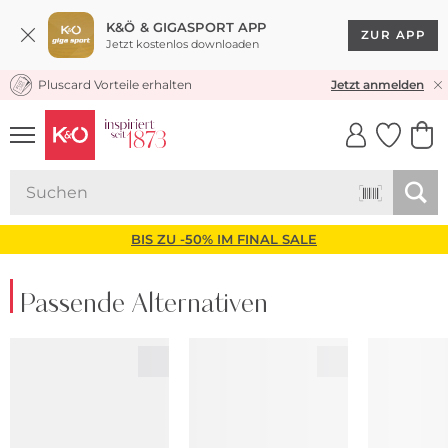
K&Ö & GIGASPORT APP
ZUR APP
Jetzt kostenlos downloaden
Pluscard Vorteile erhalten
KOSTENLOSER VERSAND* & RÜCKVERSAND
Jetzt anmelden
UNSERE APP
CLICK &
CLICK &
COLLECT
RESERVE
BIS ZU -50% IM FINAL SALE
Passende Alternativen