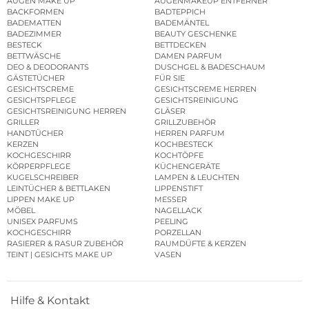
AUGEN MAKE UP
AUGENMAKEUP ENTFERNER
BACKFORMEN
BADTEPPICH
BADEMATTEN
BADEMÄNTEL
BADEZIMMER
BEAUTY GESCHENKE
BESTECK
BETTDECKEN
BETTWÄSCHE
DAMEN PARFUM
DEO & DEODORANTS
DUSCHGEL & BADESCHAUM
GÄSTETÜCHER
FÜR SIE
GESICHTSCREME
GESICHTSCREME HERREN
GESICHTSPFLEGE
GESICHTSREINIGUNG
GESICHTSREINIGUNG HERREN
GLÄSER
GRILLER
GRILLZUBEHÖR
HANDTÜCHER
HERREN PARFUM
KERZEN
KOCHBESTECK
KOCHGESCHIRR
KOCHTÖPFE
KÖRPERPFLEGE
KÜCHENGERÄTE
KUGELSCHREIBER
LAMPEN & LEUCHTEN
LEINTÜCHER & BETTLAKEN
LIPPENSTIFT
LIPPEN MAKE UP
MESSER
MÖBEL
NAGELLACK
UNISEX PARFUMS
PEELING
KOCHGESCHIRR
PORZELLAN
RASIERER & RASUR ZUBEHÖR
RAUMDÜFTE & KERZEN
TEINT | GESICHTS MAKE UP
VASEN
Hilfe & Kontakt