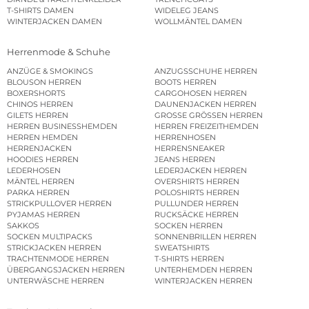
T-SHIRTS DAMEN
WIDELEG JEANS
WINTERJACKEN DAMEN
WOLLMÄNTEL DAMEN
Herrenmode & Schuhe
ANZÜGE & SMOKINGS
ANZUGSSCHUHE HERREN
BLOUSON HERREN
BOOTS HERREN
BOXERSHORTS
CARGOHOSEN HERREN
CHINOS HERREN
DAUNENJACKEN HERREN
GILETS HERREN
GROSSE GRÖSSEN HERREN
HERREN BUSINESSHEMDEN
HERREN FREIZEITHEMDEN
HERREN HEMDEN
HERRENHOSEN
HERRENJACKEN
HERRENSNEAKER
HOODIES HERREN
JEANS HERREN
LEDERHOSEN
LEDERJACKEN HERREN
MÄNTEL HERREN
OVERSHIRTS HERREN
PARKA HERREN
POLOSHIRTS HERREN
STRICKPULLOVER HERREN
PULLUNDER HERREN
PYJAMAS HERREN
RUCKSÄCKE HERREN
SAKKOS
SOCKEN HERREN
SOCKEN MULTIPACKS
SONNENBRILLEN HERREN
STRICKJACKEN HERREN
SWEATSHIRTS
TRACHTENMODE HERREN
T-SHIRTS HERREN
ÜBERGANGSJACKEN HERREN
UNTERHEMDEN HERREN
UNTERWÄSCHE HERREN
WINTERJACKEN HERREN