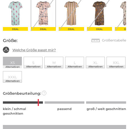
DEAL
DEAL
DEAL
DEAL
DE
Größe:
Größentabelle
Welche Größe passt mir?
XS
S
M
L
XL
XXL
Alternativen
Alternativen
Alternativen
Alternativen
Alternativen
Alternativen
XXXL
Alternativen
Größenbeurteilung:
?
klein / schmal
passend
groß / weit geschnitten
geschnitten