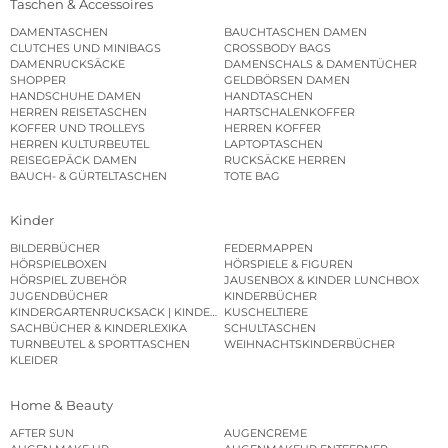
Taschen & Accessoires
DAMENTASCHEN
BAUCHTASCHEN DAMEN
CLUTCHES UND MINIBAGS
CROSSBODY BAGS
DAMENRUCKSÄCKE
DAMENSCHALS & DAMENTÜCHER
SHOPPER
GELDBÖRSEN DAMEN
HANDSCHUHE DAMEN
HANDTASCHEN
HERREN REISETASCHEN
HARTSCHALENKOFFER
KOFFER UND TROLLEYS
HERREN KOFFER
HERREN KULTURBEUTEL
LAPTOPTASCHEN
REISEGEPÄCK DAMEN
RUCKSÄCKE HERREN
BAUCH- & GÜRTELTASCHEN
TOTE BAG
Kinder
BILDERBÜCHER
FEDERMAPPEN
HÖRSPIELBOXEN
HÖRSPIELE & FIGUREN
HÖRSPIEL ZUBEHÖR
JAUSENBOX & KINDER LUNCHBOX
JUGENDBÜCHER
KINDERBÜCHER
KINDERGARTENRUCKSACK | KINDERGARTENBEUTEL
KUSCHELTIERE
SACHBÜCHER & KINDERLEXIKA
SCHULTASCHEN
TURNBEUTEL & SPORTTASCHEN
WEIHNACHTSKINDERBÜCHER
KLEIDER
Home & Beauty
AFTER SUN
AUGENCREME