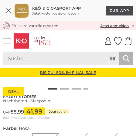
K&Ö & GIGASPORT APP
ZUR APP
Jetzt kostenlos downloaden
Pluscard Vorteile erhalten
KOSTENLOSER VERSAND* & RÜCKVERSAND
Jetzt anmelden
UNSERE APP
CLICK &
CLICK &
COLLECT
RESERVE
BIS ZU -50% IM FINAL SALE
DEAL
SHORT STORIES
Nachthemd - Sleepshirt
41,99
55,99
Jetzt
sparen
UVP
inkl. Mwst zzgl.
Versandkosten
Farbe:
Rosa