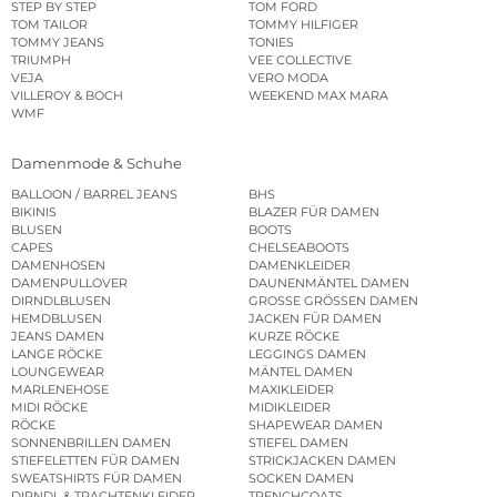
STEP BY STEP
TOM FORD
TOM TAILOR
TOMMY HILFIGER
TOMMY JEANS
TONIES
TRIUMPH
VEE COLLECTIVE
VEJA
VERO MODA
VILLEROY & BOCH
WEEKEND MAX MARA
WMF
Damenmode & Schuhe
BALLOON / BARREL JEANS
BHS
BIKINIS
BLAZER FÜR DAMEN
BLUSEN
BOOTS
CAPES
CHELSEABOOTS
DAMENHOSEN
DAMENKLEIDER
DAMENPULLOVER
DAUNENMÄNTEL DAMEN
DIRNDLBLUSEN
GROSSE GRÖSSEN DAMEN
HEMDBLUSEN
JACKEN FÜR DAMEN
JEANS DAMEN
KURZE RÖCKE
LANGE RÖCKE
LEGGINGS DAMEN
LOUNGEWEAR
MÄNTEL DAMEN
MARLENEHOSE
MAXIKLEIDER
MIDI RÖCKE
MIDIKLEIDER
RÖCKE
SHAPEWEAR DAMEN
SONNENBRILLEN DAMEN
STIEFEL DAMEN
STIEFELETTEN FÜR DAMEN
STRICKJACKEN DAMEN
SWEATSHIRTS FÜR DAMEN
SOCKEN DAMEN
DIRNDL & TRACHTENKLEIDER
TRENCHCOATS