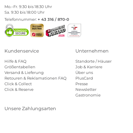
Mo.–Fr. 9:30 bis 18:30 Uhr
Sa. 9:30 bis 18:00 Uhr
Telefonnummer:
+ 43 316 / 870-0
Kundenservice
Unternehmen
Hilfe & FAQ
Standorte / Häuser
Größentabellen
Job & Karriere
Versand & Lieferung
Über uns
Retouren & Reklamationen FAQ
PlusCard
Click & Collect
Presse
Click & Reserve
Newsletter
Gastronomie
Unsere Zahlungsarten
Klarna
Paypal
Mastercard
Visa
Diners
Eps
Shop
Applepay
Amazon