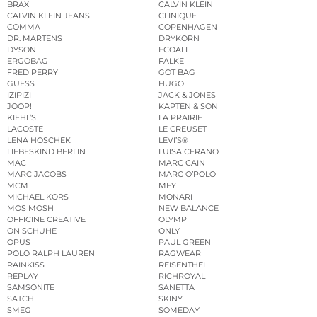
BRAX
CALVIN KLEIN
CALVIN KLEIN JEANS
CLINIQUE
COMMA
COPENHAGEN
DR. MARTENS
DRYKORN
DYSON
ECOALF
ERGOBAG
FALKE
FRED PERRY
GOT BAG
GUESS
HUGO
IZIPIZI
JACK & JONES
JOOP!
KAPTEN & SON
KIEHL’S
LA PRAIRIE
LACOSTE
LE CREUSET
LENA HOSCHEK
LEVI’S®
LIEBESKIND BERLIN
LUISA CERANO
MAC
MARC CAIN
MARC JACOBS
MARC O’POLO
MCM
MEY
MICHAEL KORS
MONARI
MOS MOSH
NEW BALANCE
OFFICINE CREATIVE
OLYMP
ON SCHUHE
ONLY
OPUS
PAUL GREEN
POLO RALPH LAUREN
RAGWEAR
RAINKISS
REISENTHEL
REPLAY
RICHROYAL
SAMSONITE
SANETTA
SATCH
SKINY
SMEG
SOMEDAY