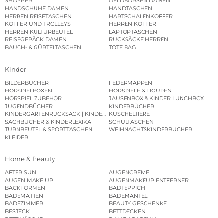
SHOPPER
GELDBÖRSEN DAMEN
HANDSCHUHE DAMEN
HANDTASCHEN
HERREN REISETASCHEN
HARTSCHALENKOFFER
KOFFER UND TROLLEYS
HERREN KOFFER
HERREN KULTURBEUTEL
LAPTOPTASCHEN
REISEGEPÄCK DAMEN
RUCKSÄCKE HERREN
BAUCH- & GÜRTELTASCHEN
TOTE BAG
Kinder
BILDERBÜCHER
FEDERMAPPEN
HÖRSPIELBOXEN
HÖRSPIELE & FIGUREN
HÖRSPIEL ZUBEHÖR
JAUSENBOX & KINDER LUNCHBOX
JUGENDBÜCHER
KINDERBÜCHER
KINDERGARTENRUCKSACK | KINDERGARTENBEUTEL
KUSCHELTIERE
SACHBÜCHER & KINDERLEXIKA
SCHULTASCHEN
TURNBEUTEL & SPORTTASCHEN
WEIHNACHTSKINDERBÜCHER
KLEIDER
Home & Beauty
AFTER SUN
AUGENCREME
AUGEN MAKE UP
AUGENMAKEUP ENTFERNER
BACKFORMEN
BADTEPPICH
BADEMATTEN
BADEMÄNTEL
BADEZIMMER
BEAUTY GESCHENKE
BESTECK
BETTDECKEN