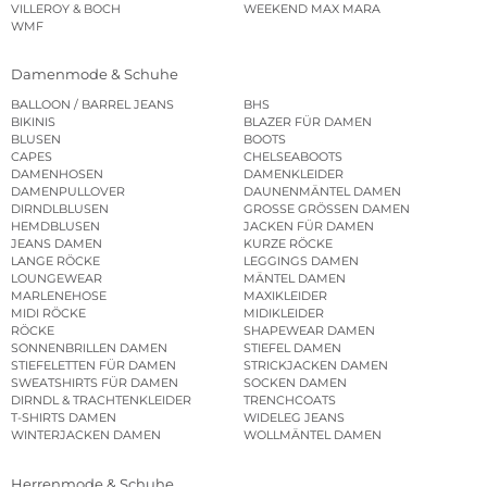
VILLEROY & BOCH
WEEKEND MAX MARA
WMF
Damenmode & Schuhe
BALLOON / BARREL JEANS
BHS
BIKINIS
BLAZER FÜR DAMEN
BLUSEN
BOOTS
CAPES
CHELSEABOOTS
DAMENHOSEN
DAMENKLEIDER
DAMENPULLOVER
DAUNENMÄNTEL DAMEN
DIRNDLBLUSEN
GROSSE GRÖSSEN DAMEN
HEMDBLUSEN
JACKEN FÜR DAMEN
JEANS DAMEN
KURZE RÖCKE
LANGE RÖCKE
LEGGINGS DAMEN
LOUNGEWEAR
MÄNTEL DAMEN
MARLENEHOSE
MAXIKLEIDER
MIDI RÖCKE
MIDIKLEIDER
RÖCKE
SHAPEWEAR DAMEN
SONNENBRILLEN DAMEN
STIEFEL DAMEN
STIEFELETTEN FÜR DAMEN
STRICKJACKEN DAMEN
SWEATSHIRTS FÜR DAMEN
SOCKEN DAMEN
DIRNDL & TRACHTENKLEIDER
TRENCHCOATS
T-SHIRTS DAMEN
WIDELEG JEANS
WINTERJACKEN DAMEN
WOLLMÄNTEL DAMEN
Herrenmode & Schuhe