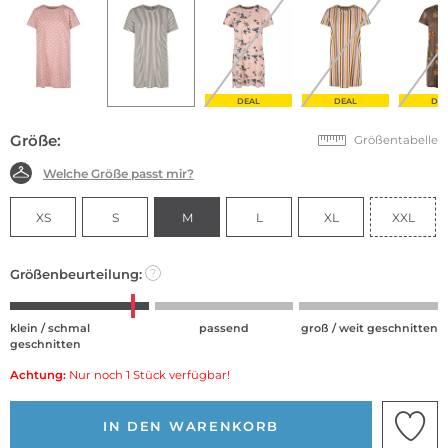
DEAL
DEAL
DE
Größe:
Größentabelle
Welche Größe passt mir?
XS
S
M
L
XL
XXL
Größenbeurteilung:
?
klein / schmal
passend
groß / weit geschnitten
geschnitten
Achtung:
Nur noch 1 Stück verfügbar!
IN DEN WARENKORB