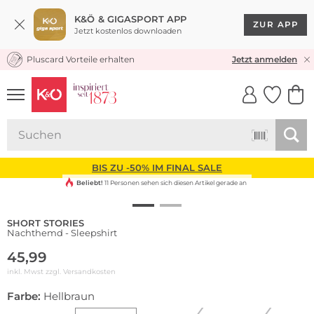
K&Ö & GIGASPORT APP
ZUR APP
Jetzt kostenlos downloaden
Pluscard Vorteile erhalten
KOSTENLOSER VERSAND* & RÜCKVERSAND
Jetzt anmelden
UNSERE APP
CLICK &
CLICK &
COLLECT
RESERVE
BIS ZU -50% IM FINAL SALE
Beliebt!
11 Personen sehen sich diesen Artikel gerade an
SHORT STORIES
Nachthemd - Sleepshirt
45,99
inkl. Mwst zzgl.
Versandkosten
Farbe:
Hellbraun