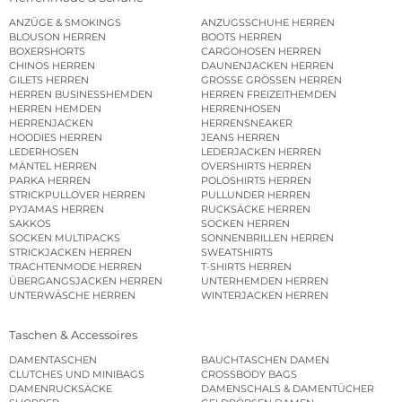
ANZÜGE & SMOKINGS
ANZUGSSCHUHE HERREN
BLOUSON HERREN
BOOTS HERREN
BOXERSHORTS
CARGOHOSEN HERREN
CHINOS HERREN
DAUNENJACKEN HERREN
GILETS HERREN
GROSSE GRÖSSEN HERREN
HERREN BUSINESSHEMDEN
HERREN FREIZEITHEMDEN
HERREN HEMDEN
HERRENHOSEN
HERRENJACKEN
HERRENSNEAKER
HOODIES HERREN
JEANS HERREN
LEDERHOSEN
LEDERJACKEN HERREN
MÄNTEL HERREN
OVERSHIRTS HERREN
PARKA HERREN
POLOSHIRTS HERREN
STRICKPULLOVER HERREN
PULLUNDER HERREN
PYJAMAS HERREN
RUCKSÄCKE HERREN
SAKKOS
SOCKEN HERREN
SOCKEN MULTIPACKS
SONNENBRILLEN HERREN
STRICKJACKEN HERREN
SWEATSHIRTS
TRACHTENMODE HERREN
T-SHIRTS HERREN
ÜBERGANGSJACKEN HERREN
UNTERHEMDEN HERREN
UNTERWÄSCHE HERREN
WINTERJACKEN HERREN
Taschen & Accessoires
DAMENTASCHEN
BAUCHTASCHEN DAMEN
CLUTCHES UND MINIBAGS
CROSSBODY BAGS
DAMENRUCKSÄCKE
DAMENSCHALS & DAMENTÜCHER