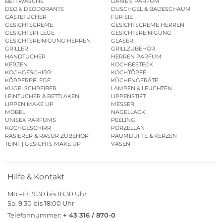
BETTWÄSCHE
DAMEN PARFUM
DEO & DEODORANTS
DUSCHGEL & BADESCHAUM
GÄSTETÜCHER
FÜR SIE
GESICHTSCREME
GESICHTSCREME HERREN
GESICHTSPFLEGE
GESICHTSREINIGUNG
GESICHTSREINIGUNG HERREN
GLÄSER
GRILLER
GRILLZUBEHÖR
HANDTÜCHER
HERREN PARFUM
KERZEN
KOCHBESTECK
KOCHGESCHIRR
KOCHTÖPFE
KÖRPERPFLEGE
KÜCHENGERÄTE
KUGELSCHREIBER
LAMPEN & LEUCHTEN
LEINTÜCHER & BETTLAKEN
LIPPENSTIFT
LIPPEN MAKE UP
MESSER
MÖBEL
NAGELLACK
UNISEX PARFUMS
PEELING
KOCHGESCHIRR
PORZELLAN
RASIERER & RASUR ZUBEHÖR
RAUMDÜFTE & KERZEN
TEINT | GESICHTS MAKE UP
VASEN
Hilfe & Kontakt
Mo.–Fr. 9:30 bis 18:30 Uhr
Sa. 9:30 bis 18:00 Uhr
Telefonnummer:
+ 43 316 / 870-0