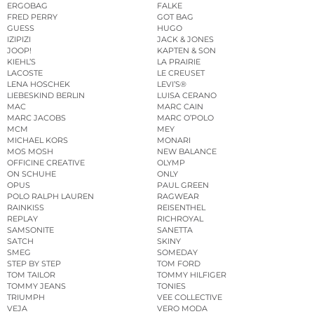
ERGOBAG
FALKE
FRED PERRY
GOT BAG
GUESS
HUGO
IZIPIZI
JACK & JONES
JOOP!
KAPTEN & SON
KIEHL’S
LA PRAIRIE
LACOSTE
LE CREUSET
LENA HOSCHEK
LEVI’S®
LIEBESKIND BERLIN
LUISA CERANO
MAC
MARC CAIN
MARC JACOBS
MARC O’POLO
MCM
MEY
MICHAEL KORS
MONARI
MOS MOSH
NEW BALANCE
OFFICINE CREATIVE
OLYMP
ON SCHUHE
ONLY
OPUS
PAUL GREEN
POLO RALPH LAUREN
RAGWEAR
RAINKISS
REISENTHEL
REPLAY
RICHROYAL
SAMSONITE
SANETTA
SATCH
SKINY
SMEG
SOMEDAY
STEP BY STEP
TOM FORD
TOM TAILOR
TOMMY HILFIGER
TOMMY JEANS
TONIES
TRIUMPH
VEE COLLECTIVE
VEJA
VERO MODA