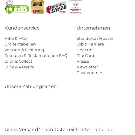
Kundenservice
Unternehmen
Hilfe & FAQ
Standorte / Häuser
Größentabellen
Job & Karriere
Versand & Lieferung
Über uns
Retouren & Reklamationen FAQ
PlusCard
Click & Collect
Presse
Click & Reserve
Newsletter
Gastronomie
Unsere Zahlungsarten
Klarna
Paypal
Mastercard
Visa
Diners
Eps
Shop
Applepay
Amazon
Gratis Versand* nach Österreich Internationaler