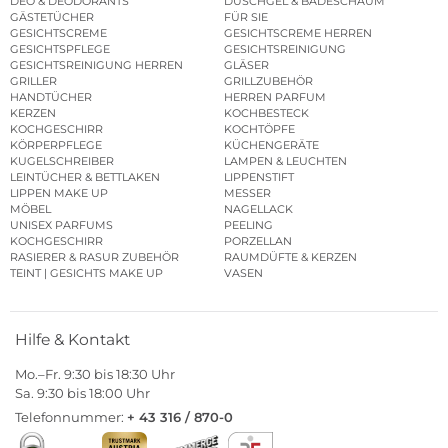
DEO & DEODORANTS
DUSCHGEL & BADESCHAUM
GÄSTETÜCHER
FÜR SIE
GESICHTSCREME
GESICHTSCREME HERREN
GESICHTSPFLEGE
GESICHTSREINIGUNG
GESICHTSREINIGUNG HERREN
GLÄSER
GRILLER
GRILLZUBEHÖR
HANDTÜCHER
HERREN PARFUM
KERZEN
KOCHBESTECK
KOCHGESCHIRR
KOCHTÖPFE
KÖRPERPFLEGE
KÜCHENGERÄTE
KUGELSCHREIBER
LAMPEN & LEUCHTEN
LEINTÜCHER & BETTLAKEN
LIPPENSTIFT
LIPPEN MAKE UP
MESSER
MÖBEL
NAGELLACK
UNISEX PARFUMS
PEELING
KOCHGESCHIRR
PORZELLAN
RASIERER & RASUR ZUBEHÖR
RAUMDÜFTE & KERZEN
TEINT | GESICHTS MAKE UP
VASEN
Hilfe & Kontakt
Mo.–Fr. 9:30 bis 18:30 Uhr
Sa. 9:30 bis 18:00 Uhr
Telefonnummer:
+ 43 316 / 870-0