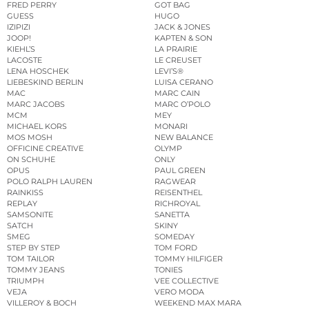
FRED PERRY
GOT BAG
GUESS
HUGO
IZIPIZI
JACK & JONES
JOOP!
KAPTEN & SON
KIEHL’S
LA PRAIRIE
LACOSTE
LE CREUSET
LENA HOSCHEK
LEVI’S®
LIEBESKIND BERLIN
LUISA CERANO
MAC
MARC CAIN
MARC JACOBS
MARC O’POLO
MCM
MEY
MICHAEL KORS
MONARI
MOS MOSH
NEW BALANCE
OFFICINE CREATIVE
OLYMP
ON SCHUHE
ONLY
OPUS
PAUL GREEN
POLO RALPH LAUREN
RAGWEAR
RAINKISS
REISENTHEL
REPLAY
RICHROYAL
SAMSONITE
SANETTA
SATCH
SKINY
SMEG
SOMEDAY
STEP BY STEP
TOM FORD
TOM TAILOR
TOMMY HILFIGER
TOMMY JEANS
TONIES
TRIUMPH
VEE COLLECTIVE
VEJA
VERO MODA
VILLEROY & BOCH
WEEKEND MAX MARA