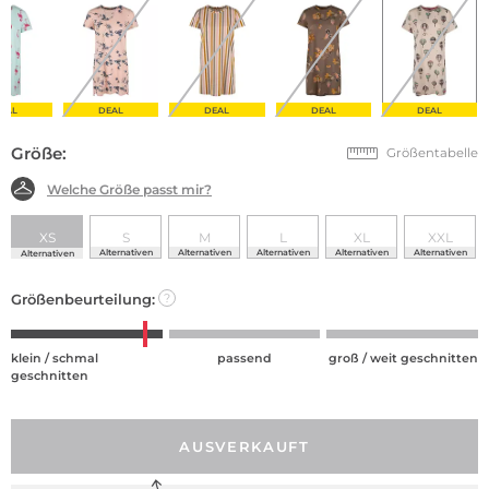
EAL
DEAL
DEAL
DEAL
DEAL
Größe:
Größentabelle
Welche Größe passt mir?
XS
S
M
L
XL
XXL
Alternativen
Alternativen
Alternativen
Alternativen
Alternativen
Alternativen
Größenbeurteilung:
?
klein / schmal
passend
groß / weit geschnitten
geschnitten
AUSVERKAUFT