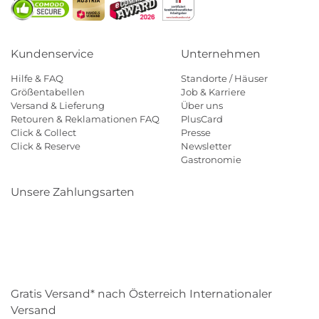
Kundenservice
Unternehmen
Hilfe & FAQ
Standorte / Häuser
Größentabellen
Job & Karriere
Versand & Lieferung
Über uns
Retouren & Reklamationen FAQ
PlusCard
Click & Collect
Presse
Click & Reserve
Newsletter
Gastronomie
Unsere Zahlungsarten
Klarna
Paypal
Mastercard
Visa
Diners
Eps
Shop
Applepay
Amazon
Gratis Versand* nach Österreich Internationaler
Versand