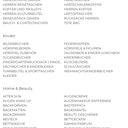
HANDSCHUHE DAMEN
HANDTASCHEN
HERREN REISETASCHEN
HARTSCHALENKOFFER
KOFFER UND TROLLEYS
HERREN KOFFER
HERREN KULTURBEUTEL
LAPTOPTASCHEN
REISEGEPÄCK DAMEN
RUCKSÄCKE HERREN
BAUCH- & GÜRTELTASCHEN
TOTE BAG
Kinder
BILDERBÜCHER
FEDERMAPPEN
HÖRSPIELBOXEN
HÖRSPIELE & FIGUREN
HÖRSPIEL ZUBEHÖR
JAUSENBOX & KINDER LUNCHBOX
JUGENDBÜCHER
KINDERBÜCHER
KINDERGARTENRUCKSACK | KINDERGARTENBEUTEL
KUSCHELTIERE
SACHBÜCHER & KINDERLEXIKA
SCHULTASCHEN
TURNBEUTEL & SPORTTASCHEN
WEIHNACHTSKINDERBÜCHER
KLEIDER
Home & Beauty
AFTER SUN
AUGENCREME
AUGEN MAKE UP
AUGENMAKEUP ENTFERNER
BACKFORMEN
BADTEPPICH
BADEMATTEN
BADEMÄNTEL
BADEZIMMER
BEAUTY GESCHENKE
BESTECK
BETTDECKEN
BETTWÄSCHE
DAMEN PARFUM