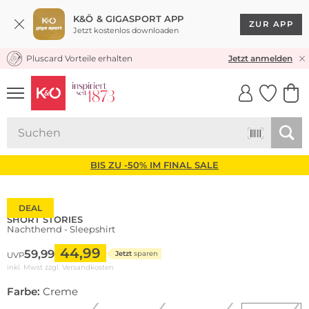
K&Ö & GIGASPORT APP
ZUR APP
Jetzt kostenlos downloaden
Pluscard Vorteile erhalten
KOSTENLOSER VERSAND* & RÜCKVERSAND
Jetzt anmelden
UNSERE APP
CLICK &
CLICK &
COLLECT
RESERVE
BIS ZU -50% IM FINAL SALE
DEAL
SHORT STORIES
Nachthemd - Sleepshirt
44,99
59,99
Jetzt
sparen
UVP
inkl. Mwst zzgl.
Versandkosten
Farbe:
Creme