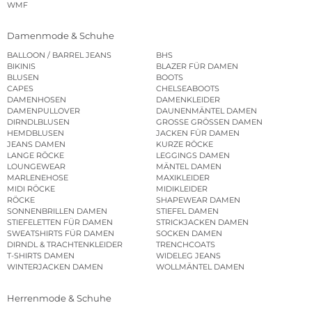
WMF
Damenmode & Schuhe
BALLOON / BARREL JEANS
BHS
BIKINIS
BLAZER FÜR DAMEN
BLUSEN
BOOTS
CAPES
CHELSEABOOTS
DAMENHOSEN
DAMENKLEIDER
DAMENPULLOVER
DAUNENMÄNTEL DAMEN
DIRNDLBLUSEN
GROSSE GRÖSSEN DAMEN
HEMDBLUSEN
JACKEN FÜR DAMEN
JEANS DAMEN
KURZE RÖCKE
LANGE RÖCKE
LEGGINGS DAMEN
LOUNGEWEAR
MÄNTEL DAMEN
MARLENEHOSE
MAXIKLEIDER
MIDI RÖCKE
MIDIKLEIDER
RÖCKE
SHAPEWEAR DAMEN
SONNENBRILLEN DAMEN
STIEFEL DAMEN
STIEFELETTEN FÜR DAMEN
STRICKJACKEN DAMEN
SWEATSHIRTS FÜR DAMEN
SOCKEN DAMEN
DIRNDL & TRACHTENKLEIDER
TRENCHCOATS
T-SHIRTS DAMEN
WIDELEG JEANS
WINTERJACKEN DAMEN
WOLLMÄNTEL DAMEN
Herrenmode & Schuhe