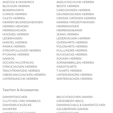
ANZÜGE & SMOKINGS
ANZUGSSCHUHE HERREN
BLOUSON HERREN
BOOTS HERREN
BOXERSHORTS
CARGOHOSEN HERREN
CHINOS HERREN
DAUNENJACKEN HERREN
GILETS HERREN
GROSSE GRÖSSEN HERREN
HERREN BUSINESSHEMDEN
HERREN FREIZEITHEMDEN
HERREN HEMDEN
HERRENHOSEN
HERRENJACKEN
HERRENSNEAKER
HOODIES HERREN
JEANS HERREN
LEDERHOSEN
LEDERJACKEN HERREN
MÄNTEL HERREN
OVERSHIRTS HERREN
PARKA HERREN
POLOSHIRTS HERREN
STRICKPULLOVER HERREN
PULLUNDER HERREN
PYJAMAS HERREN
RUCKSÄCKE HERREN
SAKKOS
SOCKEN HERREN
SOCKEN MULTIPACKS
SONNENBRILLEN HERREN
STRICKJACKEN HERREN
SWEATSHIRTS
TRACHTENMODE HERREN
T-SHIRTS HERREN
ÜBERGANGSJACKEN HERREN
UNTERHEMDEN HERREN
UNTERWÄSCHE HERREN
WINTERJACKEN HERREN
Taschen & Accessoires
DAMENTASCHEN
BAUCHTASCHEN DAMEN
CLUTCHES UND MINIBAGS
CROSSBODY BAGS
DAMENRUCKSÄCKE
DAMENSCHALS & DAMENTÜCHER
SHOPPER
GELDBÖRSEN DAMEN