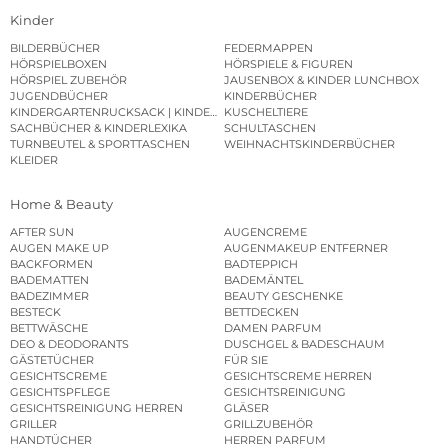
Kinder
BILDERBÜCHER
FEDERMAPPEN
HÖRSPIELBOXEN
HÖRSPIELE & FIGUREN
HÖRSPIEL ZUBEHÖR
JAUSENBOX & KINDER LUNCHBOX
JUGENDBÜCHER
KINDERBÜCHER
KINDERGARTENRUCKSACK | KINDERGARTENBEUTEL
KUSCHELTIERE
SACHBÜCHER & KINDERLEXIKA
SCHULTASCHEN
TURNBEUTEL & SPORTTASCHEN
WEIHNACHTSKINDERBÜCHER
KLEIDER
Home & Beauty
AFTER SUN
AUGENCREME
AUGEN MAKE UP
AUGENMAKEUP ENTFERNER
BACKFORMEN
BADTEPPICH
BADEMATTEN
BADEMÄNTEL
BADEZIMMER
BEAUTY GESCHENKE
BESTECK
BETTDECKEN
BETTWÄSCHE
DAMEN PARFUM
DEO & DEODORANTS
DUSCHGEL & BADESCHAUM
GÄSTETÜCHER
FÜR SIE
GESICHTSCREME
GESICHTSCREME HERREN
GESICHTSPFLEGE
GESICHTSREINIGUNG
GESICHTSREINIGUNG HERREN
GLÄSER
GRILLER
GRILLZUBEHÖR
HANDTÜCHER
HERREN PARFUM