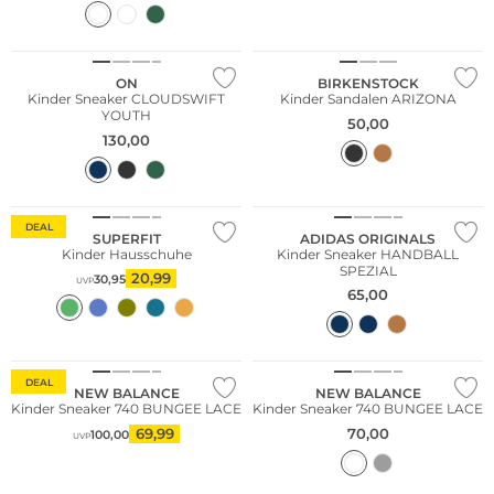
ON
BIRKENSTOCK
Kinder Sneaker CLOUDSWIFT
Kinder Sandalen ARIZONA
YOUTH
50,00
130,00
Nur Online
DEAL
SUPERFIT
ADIDAS ORIGINALS
Kinder Hausschuhe
Kinder Sneaker HANDBALL
SPEZIAL
20,99
30,95
UVP
65,00
DEAL
NEW BALANCE
NEW BALANCE
Kinder Sneaker 740 BUNGEE LACE
Kinder Sneaker 740 BUNGEE LACE
69,99
70,00
100,00
UVP
NEU