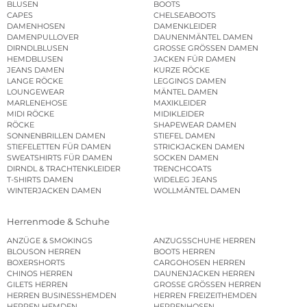
BLUSEN
BOOTS
CAPES
CHELSEABOOTS
DAMENHOSEN
DAMENKLEIDER
DAMENPULLOVER
DAUNENMÄNTEL DAMEN
DIRNDLBLUSEN
GROSSE GRÖSSEN DAMEN
HEMDBLUSEN
JACKEN FÜR DAMEN
JEANS DAMEN
KURZE RÖCKE
LANGE RÖCKE
LEGGINGS DAMEN
LOUNGEWEAR
MÄNTEL DAMEN
MARLENEHOSE
MAXIKLEIDER
MIDI RÖCKE
MIDIKLEIDER
RÖCKE
SHAPEWEAR DAMEN
SONNENBRILLEN DAMEN
STIEFEL DAMEN
STIEFELETTEN FÜR DAMEN
STRICKJACKEN DAMEN
SWEATSHIRTS FÜR DAMEN
SOCKEN DAMEN
DIRNDL & TRACHTENKLEIDER
TRENCHCOATS
T-SHIRTS DAMEN
WIDELEG JEANS
WINTERJACKEN DAMEN
WOLLMÄNTEL DAMEN
Herrenmode & Schuhe
ANZÜGE & SMOKINGS
ANZUGSSCHUHE HERREN
BLOUSON HERREN
BOOTS HERREN
BOXERSHORTS
CARGOHOSEN HERREN
CHINOS HERREN
DAUNENJACKEN HERREN
GILETS HERREN
GROSSE GRÖSSEN HERREN
HERREN BUSINESSHEMDEN
HERREN FREIZEITHEMDEN
HERREN HEMDEN
HERRENHOSEN