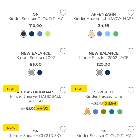
ON
AFFENZAHN
Kinder Sneaker CLOUD PLAY
Kinder Hausschuhe MOVY HASE
110,00
34,99
NEW BALANCE
NEW BALANCE
Kinder Sneaker 2002
Kinder Sneaker 2002 LACE
85,00
120,00
Nur Online
DEAL
DEAL
ADIDAS ORIGINALS
SUPERFIT
Kinder Sneaker HANDBALL
Kinder Hausschuhe
SPEZIAL
23,99
34,95
UVP
44,99
65,00
UVP
DEAL
ON
ON
Kinder Sneaker CLOUD SKY
Kinder Sneaker CLOUD PLAY