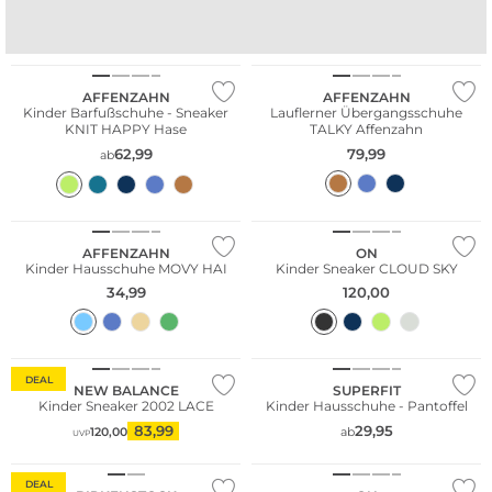
Nachhaltig
Nachhaltig
Nur Online
AFFENZAHN
AFFENZAHN
Kinder Barfußschuhe - Sneaker
Lauflerner Übergangsschuhe
KNIT HAPPY Hase
TALKY Affenzahn
62,99
79,99
ab
Nachhaltig
Nur Online
AFFENZAHN
ON
Kinder Hausschuhe MOVY HAI
Kinder Sneaker CLOUD SKY
34,99
120,00
Nur Online
DEAL
NEW BALANCE
SUPERFIT
Kinder Sneaker 2002 LACE
Kinder Hausschuhe - Pantoffel
83,99
29,95
120,00
ab
UVP
NEU
DEAL