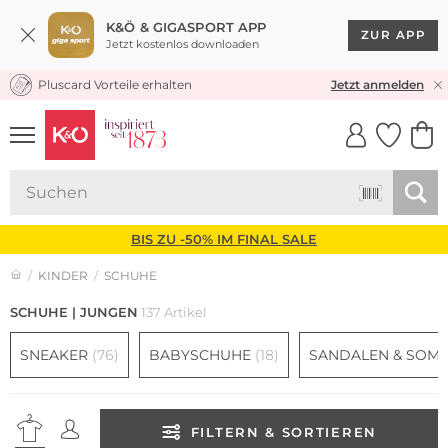
K&Ö & GIGASPORT APP
ZUR APP
Jetzt kostenlos downloaden
Pluscard Vorteile erhalten
30 TAGE RÜCKGABERECHT
Jetzt anmelden
UNSERE APP
CLICK &
CLICK &
COLLECT
RESERVE
BIS ZU -50% IM FINAL SALE
KINDER
SCHUHE
SCHUHE | JUNGEN
137 Artikel
SNEAKER
(76)
BABYSCHUHE
(18)
SANDALEN & SOM
FILTERN & SORTIEREN