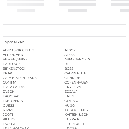
Topmarken
ADIDAS ORIGINALS
AESOP
AFFENZAHN
ALESSI
ARMANI/PRIVÉ
ARMEDANGELS
BARBOUR
BDK
BIRKENSTOCK
BOSS
BRAX
CALVIN KLEIN
CALVIN KLEIN JEANS
CLINIQUE
COMMA
COPENHAGEN
DR. MARTENS
DRYKORN
DYSON
ECOALF
ERGOBAG
FALKE
FRED PERRY
GOT BAG
GUESS
HUGO
IZIPIZI
JACK & JONES
JOOP!
KAPTEN & SON
KIEHL’S
LA PRAIRIE
LACOSTE
LE CREUSET
LENA HOSCHEK
LEVI’S®