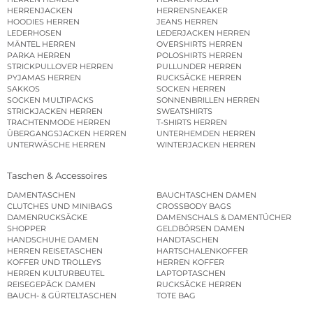
HERRENJACKEN
HERRENSNEAKER
HOODIES HERREN
JEANS HERREN
LEDERHOSEN
LEDERJACKEN HERREN
MÄNTEL HERREN
OVERSHIRTS HERREN
PARKA HERREN
POLOSHIRTS HERREN
STRICKPULLOVER HERREN
PULLUNDER HERREN
PYJAMAS HERREN
RUCKSÄCKE HERREN
SAKKOS
SOCKEN HERREN
SOCKEN MULTIPACKS
SONNENBRILLEN HERREN
STRICKJACKEN HERREN
SWEATSHIRTS
TRACHTENMODE HERREN
T-SHIRTS HERREN
ÜBERGANGSJACKEN HERREN
UNTERHEMDEN HERREN
UNTERWÄSCHE HERREN
WINTERJACKEN HERREN
Taschen & Accessoires
DAMENTASCHEN
BAUCHTASCHEN DAMEN
CLUTCHES UND MINIBAGS
CROSSBODY BAGS
DAMENRUCKSÄCKE
DAMENSCHALS & DAMENTÜCHER
SHOPPER
GELDBÖRSEN DAMEN
HANDSCHUHE DAMEN
HANDTASCHEN
HERREN REISETASCHEN
HARTSCHALENKOFFER
KOFFER UND TROLLEYS
HERREN KOFFER
HERREN KULTURBEUTEL
LAPTOPTASCHEN
REISEGEPÄCK DAMEN
RUCKSÄCKE HERREN
BAUCH- & GÜRTELTASCHEN
TOTE BAG