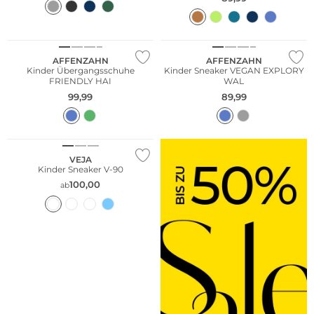
Nachhaltig
NEU
Nur Online
Nachhaltig
AFFENZAHN
AFFENZAHN
Kinder Übergangsschuhe
Kinder Sneaker VEGAN EXPLORY
FRIENDLY HAI
WAL
99,99
89,99
Nachhaltig
VEJA
Kinder Sneaker V-90
100,00
ab