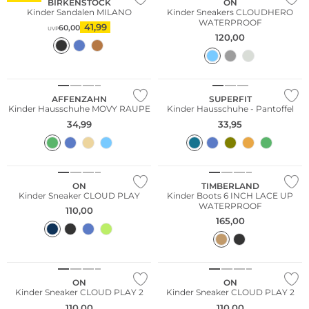
BIRKENSTOCK
ON
Kinder Sandalen MILANO
Kinder Sneakers CLOUDHERO
WATERPROOF
41,99
60,00
UVP
NEU
120,00
Nachhaltig
Nur Online
Nur Online
AFFENZAHN
SUPERFIT
Kinder Hausschuhe MOVY RAUPE
Kinder Hausschuhe - Pantoffel
34,99
33,95
ON
TIMBERLAND
Kinder Sneaker CLOUD PLAY
Kinder Boots 6 INCH LACE UP
WATERPROOF
110,00
165,00
ON
ON
Kinder Sneaker CLOUD PLAY 2
Kinder Sneaker CLOUD PLAY 2
110,00
110,00