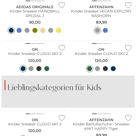
ADIDAS ORIGINALS
AFFENZAHN
Kinder Sneaker HANDBALL
Kinder Sneaker VEGAN EXPLORY
SPEZIAL J
NASHORN
90,00
89,99
ON
ON
Kinder Sneaker CLOUD SKY 2
Kinder Sneaker CLOUD SKY 2
120,00
120,00
Lieblingskategorien für Kids
NEU
SHORTS
KLEIDER
Nachhaltig
ON
AFFENZAHN
Kinder Sneaker CLOUD SKY 2
Kinder Barfußschuhe - Sneaker
KNIT HAPPY Tiger
120,00
NEU
89,99