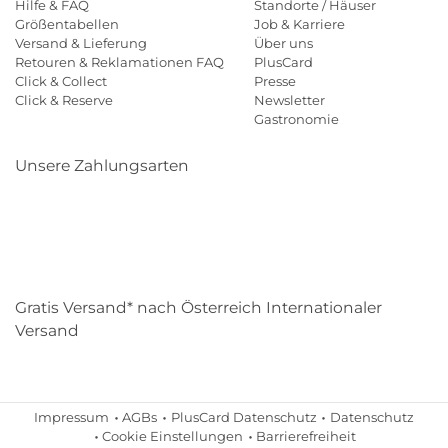
Hilfe & FAQ
Standorte / Häuser
Größentabellen
Job & Karriere
Versand & Lieferung
Über uns
Retouren & Reklamationen FAQ
PlusCard
Click & Collect
Presse
Click & Reserve
Newsletter
Gastronomie
Unsere Zahlungsarten
Klarna
Paypal
Mastercard
Visa
Diners
Eps
Shop
Applepay
Amazon
Gratis Versand* nach Österreich Internationaler
Versand
Impressum
AGBs
PlusCard Datenschutz
Datenschutz
Cookie Einstellungen
Barrierefreiheit