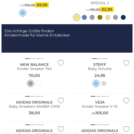
SPEZIAL J
69,99
100,00
UVP
62,99
90,00
UVP
Die richtige Größe finden
Kindermode für kleine Entdecker
Nachhaltig
NEW BALANCE
STEIFF
Kinder Sneaker 740
Baby Schuhe
70,00
24,95
Nachhaltig
ADIDAS ORIGINALS
VEJA
Baby Sneakers SAMBA CRIB
Kinder Sneaker V-10
38,00
105,00
ab
ADIDAS ORIGINALS
ADIDAS ORIGINALS