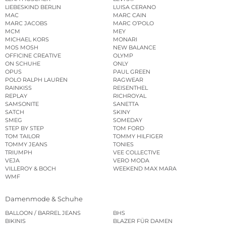
LIEBESKIND BERLIN
LUISA CERANO
MAC
MARC CAIN
MARC JACOBS
MARC O’POLO
MCM
MEY
MICHAEL KORS
MONARI
MOS MOSH
NEW BALANCE
OFFICINE CREATIVE
OLYMP
ON SCHUHE
ONLY
OPUS
PAUL GREEN
POLO RALPH LAUREN
RAGWEAR
RAINKISS
REISENTHEL
REPLAY
RICHROYAL
SAMSONITE
SANETTA
SATCH
SKINY
SMEG
SOMEDAY
STEP BY STEP
TOM FORD
TOM TAILOR
TOMMY HILFIGER
TOMMY JEANS
TONIES
TRIUMPH
VEE COLLECTIVE
VEJA
VERO MODA
VILLEROY & BOCH
WEEKEND MAX MARA
WMF
Damenmode & Schuhe
BALLOON / BARREL JEANS
BHS
BIKINIS
BLAZER FÜR DAMEN