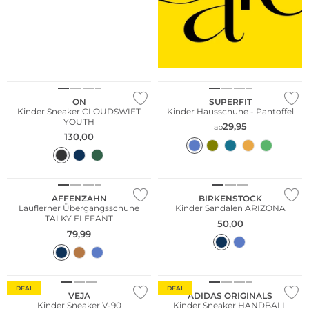
Nur Online
ON
SUPERFIT
Kinder Sneaker CLOUDSWIFT
Kinder Hausschuhe - Pantoffel
YOUTH
29,95
ab
130,00
NEU
Nachhaltig
AFFENZAHN
BIRKENSTOCK
Lauflerner Übergangsschuhe
Kinder Sandalen ARIZONA
TALKY ELEFANT
50,00
79,99
Nachhaltig
DEAL
DEAL
VEJA
ADIDAS ORIGINALS
Kinder Sneaker V-90
Kinder Sneaker HANDBALL