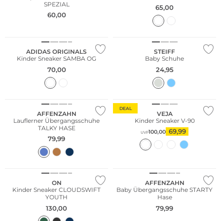
SPEZIAL
65,00
60,00
Nachhaltig
ADIDAS ORIGINALS
STEIFF
Kinder Sneaker SAMBA OG
Baby Schuhe
70,00
24,95
NEU
Nachhaltig
Nachhaltig
DEAL
AFFENZAHN
VEJA
Lauflerner Übergangsschuhe
Kinder Sneaker V-90
TALKY HASE
69,99
100,00
UVP
79,99
NEU
Nachhaltig
ON
AFFENZAHN
Kinder Sneaker CLOUDSWIFT
Baby Übergangsschuhe STARTY
YOUTH
Hase
130,00
79,99