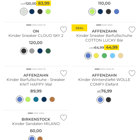
83,99
110,00
120,00
UVP
Nachhaltig
DEAL
ON
AFFENZAHN
Kinder Sneaker CLOUD SKY 2
Kinder Sneaker Barfußschuhe
COTTON LUCKY Bär
120,00
NEU
44,99
64,99
UVP
Nachhaltig
Nachhaltig
Nur Online
Nur Online
AFFENZAHN
AFFENZAHN
Kinder Barfußschuhe - Sneaker
Kinder Winterstiefel WOLLE
KNIT HAPPY Wal
COMFY Elefant
89,99
76,99
ab
BIRKENSTOCK
Kinder Sandalen MILANO
60,00