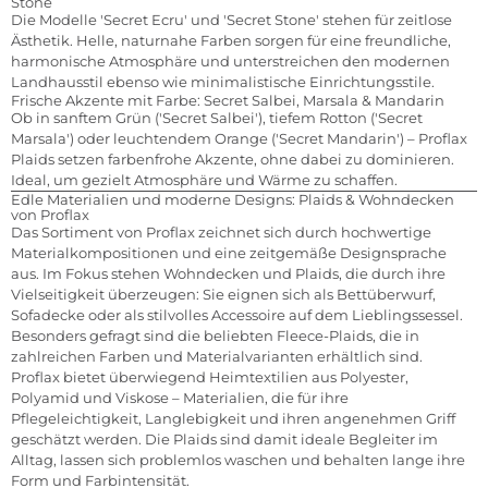
Stone
Die Modelle 'Secret Ecru' und 'Secret Stone' stehen für zeitlose
Ästhetik. Helle, naturnahe Farben sorgen für eine freundliche,
harmonische Atmosphäre und unterstreichen den modernen
Landhausstil ebenso wie minimalistische Einrichtungsstile.
Frische Akzente mit Farbe: Secret Salbei, Marsala & Mandarin
Ob in sanftem Grün ('Secret Salbei'), tiefem Rotton ('Secret
Marsala') oder leuchtendem Orange ('Secret Mandarin') – Proflax
Plaids setzen farbenfrohe Akzente, ohne dabei zu dominieren.
Ideal, um gezielt Atmosphäre und Wärme zu schaffen.
Edle Materialien und moderne Designs: Plaids & Wohndecken
von Proflax
Das Sortiment von Proflax zeichnet sich durch hochwertige
Materialkompositionen und eine zeitgemäße Designsprache
aus. Im Fokus stehen Wohndecken und Plaids, die durch ihre
Vielseitigkeit überzeugen: Sie eignen sich als Bettüberwurf,
Sofadecke oder als stilvolles Accessoire auf dem Lieblingssessel.
Besonders gefragt sind die beliebten Fleece-Plaids, die in
zahlreichen Farben und Materialvarianten erhältlich sind.
Proflax bietet überwiegend Heimtextilien aus Polyester,
Polyamid und Viskose – Materialien, die für ihre
Pflegeleichtigkeit, Langlebigkeit und ihren angenehmen Griff
geschätzt werden. Die Plaids sind damit ideale Begleiter im
Alltag, lassen sich problemlos waschen und behalten lange ihre
Form und Farbintensität.