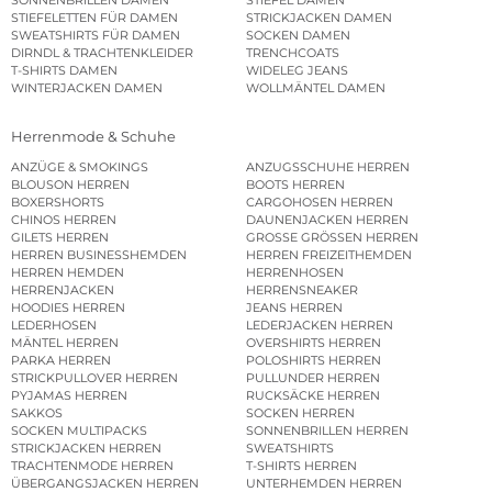
STIEFELETTEN FÜR DAMEN
STRICKJACKEN DAMEN
SWEATSHIRTS FÜR DAMEN
SOCKEN DAMEN
DIRNDL & TRACHTENKLEIDER
TRENCHCOATS
T-SHIRTS DAMEN
WIDELEG JEANS
WINTERJACKEN DAMEN
WOLLMÄNTEL DAMEN
Herrenmode & Schuhe
ANZÜGE & SMOKINGS
ANZUGSSCHUHE HERREN
BLOUSON HERREN
BOOTS HERREN
BOXERSHORTS
CARGOHOSEN HERREN
CHINOS HERREN
DAUNENJACKEN HERREN
GILETS HERREN
GROSSE GRÖSSEN HERREN
HERREN BUSINESSHEMDEN
HERREN FREIZEITHEMDEN
HERREN HEMDEN
HERRENHOSEN
HERRENJACKEN
HERRENSNEAKER
HOODIES HERREN
JEANS HERREN
LEDERHOSEN
LEDERJACKEN HERREN
MÄNTEL HERREN
OVERSHIRTS HERREN
PARKA HERREN
POLOSHIRTS HERREN
STRICKPULLOVER HERREN
PULLUNDER HERREN
PYJAMAS HERREN
RUCKSÄCKE HERREN
SAKKOS
SOCKEN HERREN
SOCKEN MULTIPACKS
SONNENBRILLEN HERREN
STRICKJACKEN HERREN
SWEATSHIRTS
TRACHTENMODE HERREN
T-SHIRTS HERREN
ÜBERGANGSJACKEN HERREN
UNTERHEMDEN HERREN