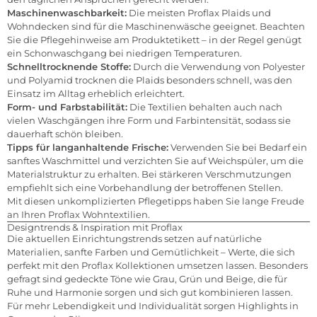
Maschinenwaschbarkeit:
Die meisten Proflax Plaids und
Wohndecken sind für die Maschinenwäsche geeignet. Beachten
Sie die Pflegehinweise am Produktetikett – in der Regel genügt
ein Schonwaschgang bei niedrigen Temperaturen.
Schnelltrocknende Stoffe:
Durch die Verwendung von Polyester
und Polyamid trocknen die Plaids besonders schnell, was den
Einsatz im Alltag erheblich erleichtert.
Form- und Farbstabilität:
Die Textilien behalten auch nach
vielen Waschgängen ihre Form und Farbintensität, sodass sie
dauerhaft schön bleiben.
Tipps für langanhaltende Frische:
Verwenden Sie bei Bedarf ein
sanftes Waschmittel und verzichten Sie auf Weichspüler, um die
Materialstruktur zu erhalten. Bei stärkeren Verschmutzungen
empfiehlt sich eine Vorbehandlung der betroffenen Stellen.
Mit diesen unkomplizierten Pflegetipps haben Sie lange Freude
an Ihren Proflax Wohntextilien.
Designtrends & Inspiration mit Proflax
Die aktuellen Einrichtungstrends setzen auf natürliche
Materialien, sanfte Farben und Gemütlichkeit – Werte, die sich
perfekt mit den Proflax Kollektionen umsetzen lassen. Besonders
gefragt sind gedeckte Töne wie Grau, Grün und Beige, die für
Ruhe und Harmonie sorgen und sich gut kombinieren lassen.
Für mehr Lebendigkeit und Individualität sorgen Highlights in