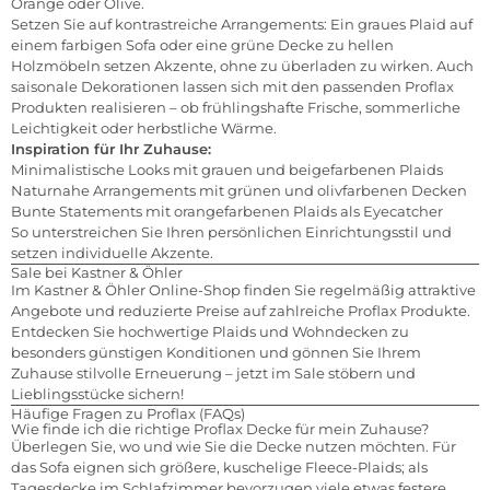
Orange oder Olive.
Setzen Sie auf kontrastreiche Arrangements: Ein graues Plaid auf
einem farbigen Sofa oder eine grüne Decke zu hellen
Holzmöbeln setzen Akzente, ohne zu überladen zu wirken. Auch
saisonale Dekorationen lassen sich mit den passenden Proflax
Produkten realisieren – ob frühlingshafte Frische, sommerliche
Leichtigkeit oder herbstliche Wärme.
Inspiration für Ihr Zuhause:
Minimalistische Looks mit grauen und beigefarbenen Plaids
Naturnahe Arrangements mit grünen und olivfarbenen Decken
Bunte Statements mit orangefarbenen Plaids als Eyecatcher
So unterstreichen Sie Ihren persönlichen Einrichtungsstil und
setzen individuelle Akzente.
Sale bei Kastner & Öhler
Im Kastner & Öhler Online-Shop finden Sie regelmäßig attraktive
Angebote und reduzierte Preise auf zahlreiche Proflax Produkte.
Entdecken Sie hochwertige Plaids und Wohndecken zu
besonders günstigen Konditionen und gönnen Sie Ihrem
Zuhause stilvolle Erneuerung – jetzt im Sale stöbern und
Lieblingsstücke sichern!
Häufige Fragen zu Proflax (FAQs)
Wie finde ich die richtige Proflax Decke für mein Zuhause?
Überlegen Sie, wo und wie Sie die Decke nutzen möchten. Für
das Sofa eignen sich größere, kuschelige Fleece-Plaids; als
Tagesdecke im Schlafzimmer bevorzugen viele etwas festere