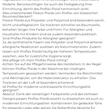
Modelle. Berücksichtigen Sie auch die Farbgebung Ihrer
Einrichtung, damit das Proflax Plaid harmonisch wirkt.
Was unterscheidet Fleece-Plaids von Proflax von klassischen
Baumwolldecken?
Fleece-Plaids aus Polyester und Polyamid sind besonders weich,
leicht und pflegeleicht. Sie trocknen schneller als Baumwolle,
behalten länger ihre Farbe und Form. Für Allergiker und
Haushalte mit Kindern sind sie zudem besonders praktisch.
Sind Proflax Produkte für Allergiker geeignet?
Ja, da synthetische Fasern wie Polyester und Polyamid seltener
allergische Reaktionen auslösen als Naturmaterialien. Zudem
lassen sich Proflax Plaids häufig bei höheren Temperaturen
waschen, was für zusätzliche Hygiene sorgt.
Wie pflege ich mein Proflax Plaid richtig?
Achten Sie auf die Pflegehinweise des Herstellers: In der Regel
können Proflax Plaids in der Maschine bei niedrigen
Temperaturen gewaschen werden. Vermeiden Sie Bleichmittel
und Weichspüler, um die Materialstruktur zu erhalten. Das
Trocknen an der Luft ist besonders schonend.
Ist Proflax für moderne und klassische Einrichtungsstile
geeignet?
Absolut. Dank der vielseitigen Farbpalette und des zeitlosen
Designs passen Proflax Plaids sowohl zu klassischen als auch zu
modernen Einrichtungsstilen. Kombinieren Sie gedeckte Töne
für elegante Looks oder setzen Sie farbenfrohe Akzente für