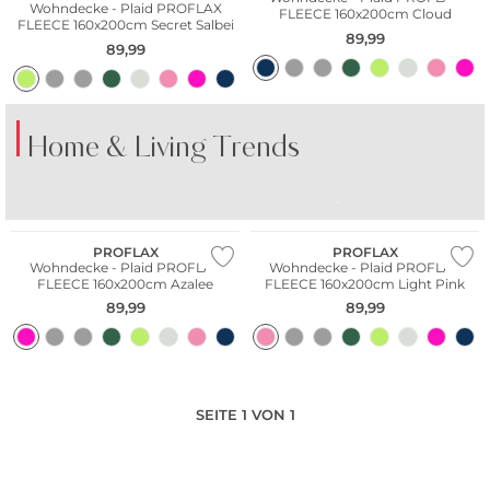
Wohndecke - Plaid PROFLAX
FLEECE 160x200cm Cloud
FLEECE 160x200cm Secret Salbei
89,99
89,99
Home & Living Trends
BUNTES PORZELLAN
BUNTE GLÄSER
TI
PROFLAX
PROFLAX
Wohndecke - Plaid PROFLAX
Wohndecke - Plaid PROFLAX
FLEECE 160x200cm Azalee
FLEECE 160x200cm Light Pink
89,99
89,99
SEITE 1 VON 1