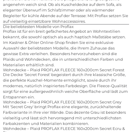
angenehm weich sind. Ob als Kuscheldecke auf dem Sofa, als
eleganter Überwurf im Schlafzimmer oder als wärmender
Begleiter für kühle Abende auf der Terrasse: Mit Proflax setzen Sie
auf vielseitig einsetzbare Wohnaccessoires.
Die beliebtesten Modelle von Proflax
Proflax ist für ein breit gefächertes Angebot an Wohntextilien
bekannt, die sowohl optisch als auch haptisch Maßstäbe setzen.
Im Kastner & Öhler Online-Shop finden Sie eine exklusive
Auswahl der beliebtesten Modelle, die Ihrem Zuhause das
gewisse Extra verleihen. Besonders hervorzuheben sind die
Plaids und Wohndecken, die in unterschiedlichen Farben und
Materialien erhältlich sind.
Wohndecke – Plaid PROFLAX FLEECE 160x200cm Secret Forest
Die Decke 'Secret Forest' begeistert durch ihre klassische Größe,
die perfekte Kuschel-Momente ermöglicht, sowie durch ihr
modernes, natürlich inspiriertes Farbdesign. Die Fleece-Qualität
sorgt für eine außergewöhnlich weiche Oberfläche und lädt zum
Entspannen ein.
Wohndecke – Plaid PROFLAX FLEECE 160x200cm Secret Grey
Mit 'Secret Grey' bringt Proflax eine elegante, zurückhaltende
Farbvariante in Ihre vier Wände. Das dezente Grau ist besonders
vielseitig und lässt sich hervorragend mit unterschiedlichsten
Farbakzenten und Materialien kombinieren.
Wohndecke – Plaid PROFLAX FLEECE 160x200cm Secret Ecru &