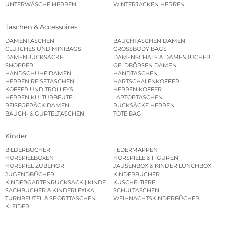
UNTERWÄSCHE HERREN
WINTERJACKEN HERREN
Taschen & Accessoires
DAMENTASCHEN
BAUCHTASCHEN DAMEN
CLUTCHES UND MINIBAGS
CROSSBODY BAGS
DAMENRUCKSÄCKE
DAMENSCHALS & DAMENTÜCHER
SHOPPER
GELDBÖRSEN DAMEN
HANDSCHUHE DAMEN
HANDTASCHEN
HERREN REISETASCHEN
HARTSCHALENKOFFER
KOFFER UND TROLLEYS
HERREN KOFFER
HERREN KULTURBEUTEL
LAPTOPTASCHEN
REISEGEPÄCK DAMEN
RUCKSÄCKE HERREN
BAUCH- & GÜRTELTASCHEN
TOTE BAG
Kinder
BILDERBÜCHER
FEDERMAPPEN
HÖRSPIELBOXEN
HÖRSPIELE & FIGUREN
HÖRSPIEL ZUBEHÖR
JAUSENBOX & KINDER LUNCHBOX
JUGENDBÜCHER
KINDERBÜCHER
KINDERGARTENRUCKSACK | KINDERGARTENBEUTEL
KUSCHELTIERE
SACHBÜCHER & KINDERLEXIKA
SCHULTASCHEN
TURNBEUTEL & SPORTTASCHEN
WEIHNACHTSKINDERBÜCHER
KLEIDER