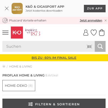
K&Ö & GIGASPORT APP
ZUR APP
Jetzt kostenlos downloaden
Pluscard Vorteile erhalten
KOSTENLOSER VERSAND* & RÜCKVERSAND
Jetzt anmelden
UNSERE APP
CLICK &
CLICK &
COLLECT
RESERVE
BIS ZU -50% IM FINAL SALE
HOME & LIVING
PROFLAX HOME & LIVING
8 Artikel
HOME-DEKO
(8)
FILTERN & SORTIEREN