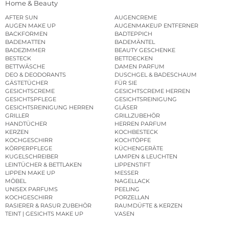
Home & Beauty
AFTER SUN
AUGENCREME
AUGEN MAKE UP
AUGENMAKEUP ENTFERNER
BACKFORMEN
BADTEPPICH
BADEMATTEN
BADEMÄNTEL
BADEZIMMER
BEAUTY GESCHENKE
BESTECK
BETTDECKEN
BETTWÄSCHE
DAMEN PARFUM
DEO & DEODORANTS
DUSCHGEL & BADESCHAUM
GÄSTETÜCHER
FÜR SIE
GESICHTSCREME
GESICHTSCREME HERREN
GESICHTSPFLEGE
GESICHTSREINIGUNG
GESICHTSREINIGUNG HERREN
GLÄSER
GRILLER
GRILLZUBEHÖR
HANDTÜCHER
HERREN PARFUM
KERZEN
KOCHBESTECK
KOCHGESCHIRR
KOCHTÖPFE
KÖRPERPFLEGE
KÜCHENGERÄTE
KUGELSCHREIBER
LAMPEN & LEUCHTEN
LEINTÜCHER & BETTLAKEN
LIPPENSTIFT
LIPPEN MAKE UP
MESSER
MÖBEL
NAGELLACK
UNISEX PARFUMS
PEELING
KOCHGESCHIRR
PORZELLAN
RASIERER & RASUR ZUBEHÖR
RAUMDÜFTE & KERZEN
TEINT | GESICHTS MAKE UP
VASEN