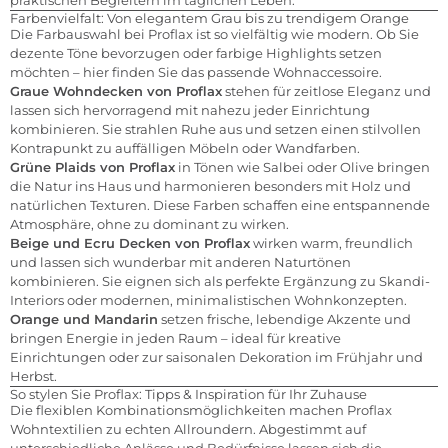
Farbenvielfalt: Von elegantem Grau bis zu trendigem Orange
Die Farbauswahl bei Proflax ist so vielfältig wie modern. Ob Sie
dezente Töne bevorzugen oder farbige Highlights setzen
möchten – hier finden Sie das passende Wohnaccessoire.
Graue Wohndecken von Proflax
stehen für zeitlose Eleganz und
lassen sich hervorragend mit nahezu jeder Einrichtung
kombinieren. Sie strahlen Ruhe aus und setzen einen stilvollen
Kontrapunkt zu auffälligen Möbeln oder Wandfarben.
Grüne Plaids von Proflax
in Tönen wie Salbei oder Olive bringen
die Natur ins Haus und harmonieren besonders mit Holz und
natürlichen Texturen. Diese Farben schaffen eine entspannende
Atmosphäre, ohne zu dominant zu wirken.
Beige und Ecru Decken von Proflax
wirken warm, freundlich
und lassen sich wunderbar mit anderen Naturtönen
kombinieren. Sie eignen sich als perfekte Ergänzung zu Skandi-
Interiors oder modernen, minimalistischen Wohnkonzepten.
Orange und Mandarin
setzen frische, lebendige Akzente und
bringen Energie in jeden Raum – ideal für kreative
Einrichtungen oder zur saisonalen Dekoration im Frühjahr und
Herbst.
So stylen Sie Proflax: Tipps & Inspiration für Ihr Zuhause
Die flexiblen Kombinationsmöglichkeiten machen Proflax
Wohntextilien zu echten Allroundern. Abgestimmt auf
unterschiedliche Anlässe und Bedürfnisse lassen sich die