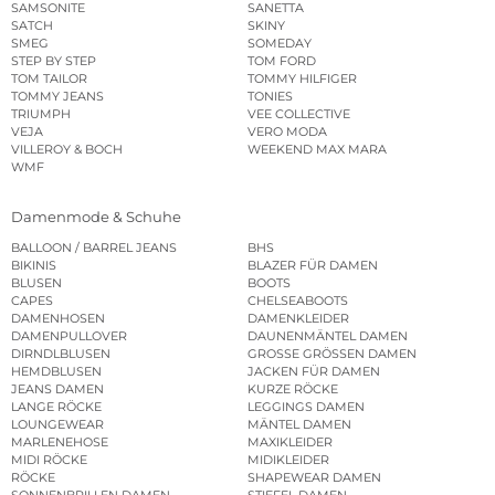
SAMSONITE
SANETTA
SATCH
SKINY
SMEG
SOMEDAY
STEP BY STEP
TOM FORD
TOM TAILOR
TOMMY HILFIGER
TOMMY JEANS
TONIES
TRIUMPH
VEE COLLECTIVE
VEJA
VERO MODA
VILLEROY & BOCH
WEEKEND MAX MARA
WMF
Damenmode & Schuhe
BALLOON / BARREL JEANS
BHS
BIKINIS
BLAZER FÜR DAMEN
BLUSEN
BOOTS
CAPES
CHELSEABOOTS
DAMENHOSEN
DAMENKLEIDER
DAMENPULLOVER
DAUNENMÄNTEL DAMEN
DIRNDLBLUSEN
GROSSE GRÖSSEN DAMEN
HEMDBLUSEN
JACKEN FÜR DAMEN
JEANS DAMEN
KURZE RÖCKE
LANGE RÖCKE
LEGGINGS DAMEN
LOUNGEWEAR
MÄNTEL DAMEN
MARLENEHOSE
MAXIKLEIDER
MIDI RÖCKE
MIDIKLEIDER
RÖCKE
SHAPEWEAR DAMEN
SONNENBRILLEN DAMEN
STIEFEL DAMEN