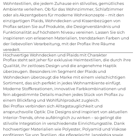
Wohntextilien, die jedem Zuhause ein stilvolles, gemütliches
Ambiente verleihen. Ob für das Wohnzimmer, Schlafzimmer
oder als Akzentgebers für moderne Wohnkonzepte – mit den
einzigartigen Plaids, Wohndecken und Kissenbezügen von
Proflax setzen Sie auf Produkte, die Designverständnis und
Funktionalität auf höchstem Niveau vereinen. Lassen Sie sich
inspirieren von erlesenen Materialien, trendstarken Farben und
der liebevollen Verarbeitung, mit der Proflax Ihre Räume
veredelt.
Hochwertige Wohndecken und Plaids mit Charakter
Proflax steht seit jeher für exklusive Heimtextilien, die durch ihre
Qualität, ihr zeitloses Design und die angenehme Haptik
überzeugen. Besonders im Segment der Plaids und
Wohndecken überzeugt die Marke mit einem vielschichtigen
Sortiment, das sich perfekt in jedes Wohnambiente einfügt.
Moderne Stoffkreationen, innovative Farbkombinationen und
fein abgestimmte Details machen jedes Stück von Proflax zu
einem Blickfang und Wohlfühlprodukt zugleich.
Bei Proflax verbinden sich Alltagstauglichkeit und
anspruchsvolle Optik: Die Designs sind inspiriert von aktuellen
Interior-Trends, ohne aufdringlich zu wirken – so gelingt die
stilvolle Integration in verschiedenste Einrichtungsstile. Dank
hochwertiger Materialien wie Polyester, Polyamid und Viskose
profitieren Sie von Textilien, die pflegeleicht, langlebig sowie