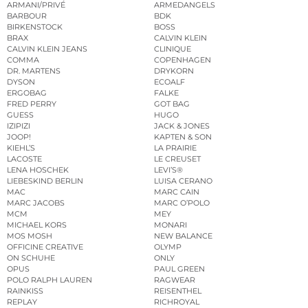
ARMANI/PRIVÉ
ARMEDANGELS
BARBOUR
BDK
BIRKENSTOCK
BOSS
BRAX
CALVIN KLEIN
CALVIN KLEIN JEANS
CLINIQUE
COMMA
COPENHAGEN
DR. MARTENS
DRYKORN
DYSON
ECOALF
ERGOBAG
FALKE
FRED PERRY
GOT BAG
GUESS
HUGO
IZIPIZI
JACK & JONES
JOOP!
KAPTEN & SON
KIEHL’S
LA PRAIRIE
LACOSTE
LE CREUSET
LENA HOSCHEK
LEVI’S®
LIEBESKIND BERLIN
LUISA CERANO
MAC
MARC CAIN
MARC JACOBS
MARC O’POLO
MCM
MEY
MICHAEL KORS
MONARI
MOS MOSH
NEW BALANCE
OFFICINE CREATIVE
OLYMP
ON SCHUHE
ONLY
OPUS
PAUL GREEN
POLO RALPH LAUREN
RAGWEAR
RAINKISS
REISENTHEL
REPLAY
RICHROYAL