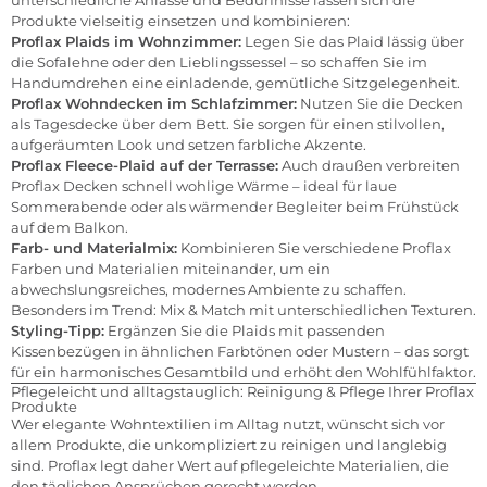
Produkte vielseitig einsetzen und kombinieren:
Proflax Plaids im Wohnzimmer:
Legen Sie das Plaid lässig über
die Sofalehne oder den Lieblingssessel – so schaffen Sie im
Handumdrehen eine einladende, gemütliche Sitzgelegenheit.
Proflax Wohndecken im Schlafzimmer:
Nutzen Sie die Decken
als Tagesdecke über dem Bett. Sie sorgen für einen stilvollen,
aufgeräumten Look und setzen farbliche Akzente.
Proflax Fleece-Plaid auf der Terrasse:
Auch draußen verbreiten
Proflax Decken schnell wohlige Wärme – ideal für laue
Sommerabende oder als wärmender Begleiter beim Frühstück
auf dem Balkon.
Farb- und Materialmix:
Kombinieren Sie verschiedene Proflax
Farben und Materialien miteinander, um ein
abwechslungsreiches, modernes Ambiente zu schaffen.
Besonders im Trend: Mix & Match mit unterschiedlichen Texturen.
Styling-Tipp:
Ergänzen Sie die Plaids mit passenden
Kissenbezügen in ähnlichen Farbtönen oder Mustern – das sorgt
für ein harmonisches Gesamtbild und erhöht den Wohlfühlfaktor.
Pflegeleicht und alltagstauglich: Reinigung & Pflege Ihrer Proflax
Produkte
Wer elegante Wohntextilien im Alltag nutzt, wünscht sich vor
allem Produkte, die unkompliziert zu reinigen und langlebig
sind. Proflax legt daher Wert auf pflegeleichte Materialien, die
den täglichen Ansprüchen gerecht werden.