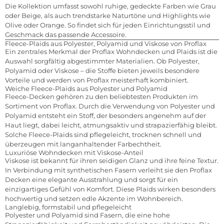
Die Kollektion umfasst sowohl ruhige, gedeckte Farben wie Grau
oder Beige, als auch trendstarke Naturtöne und Highlights wie
Olive oder Orange. So findet sich für jeden Einrichtungsstil und
Geschmack das passende Accessoire.
Fleece-Plaids aus Polyester, Polyamid und Viskose von Proflax
Ein zentrales Merkmal der Proflax Wohndecken und Plaids ist die
Auswahl sorgfältig abgestimmter Materialien. Ob Polyester,
Polyamid oder Viskose – die Stoffe bieten jeweils besondere
Vorteile und werden von Proflax meisterhaft kombiniert.
Weiche Fleece-Plaids aus Polyester und Polyamid
Fleece-Decken gehören zu den beliebtesten Produkten im
Sortiment von Proflax. Durch die Verwendung von Polyester und
Polyamid entsteht ein Stoff, der besonders angenehm auf der
Haut liegt, dabei leicht, atmungsaktiv und strapazierfähig bleibt.
Solche Fleece-Plaids sind pflegeleicht, trocknen schnell und
überzeugen mit langanhaltender Farbechtheit.
Luxuriöse Wohndecken mit Viskose-Anteil
Viskose ist bekannt für ihren seidigen Glanz und ihre feine Textur.
In Verbindung mit synthetischen Fasern verleiht sie den Proflax
Decken eine elegante Ausstrahlung und sorgt für ein
einzigartiges Gefühl von Komfort. Diese Plaids wirken besonders
hochwertig und setzen edle Akzente im Wohnbereich.
Langlebig, formstabil und pflegeleicht
Polyester und Polyamid sind Fasern, die eine hohe