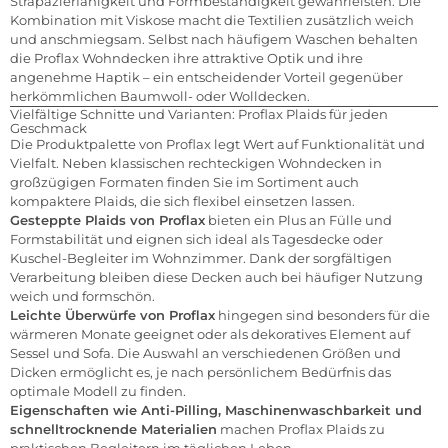
Strapazierfähigkeit und Formbeständigkeit gewährleisten. Die
Kombination mit Viskose macht die Textilien zusätzlich weich
und anschmiegsam. Selbst nach häufigem Waschen behalten
die Proflax Wohndecken ihre attraktive Optik und ihre
angenehme Haptik – ein entscheidender Vorteil gegenüber
herkömmlichen Baumwoll- oder Wolldecken.
Vielfältige Schnitte und Varianten: Proflax Plaids für jeden
Geschmack
Die Produktpalette von Proflax legt Wert auf Funktionalität und
Vielfalt. Neben klassischen rechteckigen Wohndecken in
großzügigen Formaten finden Sie im Sortiment auch
kompaktere Plaids, die sich flexibel einsetzen lassen.
Gesteppte Plaids von Proflax
bieten ein Plus an Fülle und
Formstabilität und eignen sich ideal als Tagesdecke oder
Kuschel-Begleiter im Wohnzimmer. Dank der sorgfältigen
Verarbeitung bleiben diese Decken auch bei häufiger Nutzung
weich und formschön.
Leichte Überwürfe von Proflax
hingegen sind besonders für die
wärmeren Monate geeignet oder als dekoratives Element auf
Sessel und Sofa. Die Auswahl an verschiedenen Größen und
Dicken ermöglicht es, je nach persönlichem Bedürfnis das
optimale Modell zu finden.
Eigenschaften wie Anti-Pilling, Maschinenwaschbarkeit und
schnelltrocknende Materialien
machen Proflax Plaids zu
praktischen Begleitern im täglichen Leben.