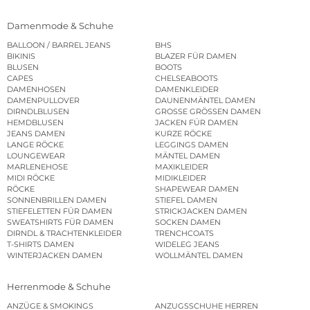
Damenmode & Schuhe
BALLOON / BARREL JEANS
BHS
BIKINIS
BLAZER FÜR DAMEN
BLUSEN
BOOTS
CAPES
CHELSEABOOTS
DAMENHOSEN
DAMENKLEIDER
DAMENPULLOVER
DAUNENMÄNTEL DAMEN
DIRNDLBLUSEN
GROSSE GRÖSSEN DAMEN
HEMDBLUSEN
JACKEN FÜR DAMEN
JEANS DAMEN
KURZE RÖCKE
LANGE RÖCKE
LEGGINGS DAMEN
LOUNGEWEAR
MÄNTEL DAMEN
MARLENEHOSE
MAXIKLEIDER
MIDI RÖCKE
MIDIKLEIDER
RÖCKE
SHAPEWEAR DAMEN
SONNENBRILLEN DAMEN
STIEFEL DAMEN
STIEFELETTEN FÜR DAMEN
STRICKJACKEN DAMEN
SWEATSHIRTS FÜR DAMEN
SOCKEN DAMEN
DIRNDL & TRACHTENKLEIDER
TRENCHCOATS
T-SHIRTS DAMEN
WIDELEG JEANS
WINTERJACKEN DAMEN
WOLLMÄNTEL DAMEN
Herrenmode & Schuhe
ANZÜGE & SMOKINGS
ANZUGSSCHUHE HERREN