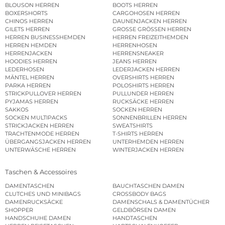
BLOUSON HERREN
BOOTS HERREN
BOXERSHORTS
CARGOHOSEN HERREN
CHINOS HERREN
DAUNENJACKEN HERREN
GILETS HERREN
GROSSE GRÖSSEN HERREN
HERREN BUSINESSHEMDEN
HERREN FREIZEITHEMDEN
HERREN HEMDEN
HERRENHOSEN
HERRENJACKEN
HERRENSNEAKER
HOODIES HERREN
JEANS HERREN
LEDERHOSEN
LEDERJACKEN HERREN
MÄNTEL HERREN
OVERSHIRTS HERREN
PARKA HERREN
POLOSHIRTS HERREN
STRICKPULLOVER HERREN
PULLUNDER HERREN
PYJAMAS HERREN
RUCKSÄCKE HERREN
SAKKOS
SOCKEN HERREN
SOCKEN MULTIPACKS
SONNENBRILLEN HERREN
STRICKJACKEN HERREN
SWEATSHIRTS
TRACHTENMODE HERREN
T-SHIRTS HERREN
ÜBERGANGSJACKEN HERREN
UNTERHEMDEN HERREN
UNTERWÄSCHE HERREN
WINTERJACKEN HERREN
Taschen & Accessoires
DAMENTASCHEN
BAUCHTASCHEN DAMEN
CLUTCHES UND MINIBAGS
CROSSBODY BAGS
DAMENRUCKSÄCKE
DAMENSCHALS & DAMENTÜCHER
SHOPPER
GELDBÖRSEN DAMEN
HANDSCHUHE DAMEN
HANDTASCHEN