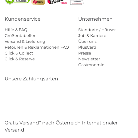
Kundenservice
Unternehmen
Hilfe & FAQ
Standorte / Häuser
Größentabellen
Job & Karriere
Versand & Lieferung
Über uns
Retouren & Reklamationen FAQ
PlusCard
Click & Collect
Presse
Click & Reserve
Newsletter
Gastronomie
Unsere Zahlungsarten
Klarna
Paypal
Mastercard
Visa
Diners
Eps
Shop
Applepay
Amazon
Gratis Versand* nach Österreich Internationaler
Versand