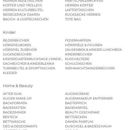
HERREN REISETASCHEN
HARTSCHALENKOFFER
KOFFER UND TROLLEYS
HERREN KOFFER
HERREN KULTURBEUTEL
LAPTOPTASCHEN
REISEGEPÄCK DAMEN
RUCKSÄCKE HERREN
BAUCH- & GÜRTELTASCHEN
TOTE BAG
Kinder
BILDERBÜCHER
FEDERMAPPEN
HÖRSPIELBOXEN
HÖRSPIELE & FIGUREN
HÖRSPIEL ZUBEHÖR
JAUSENBOX & KINDER LUNCHBOX
JUGENDBÜCHER
KINDERBÜCHER
KINDERGARTENRUCKSACK | KINDERGARTENBEUTEL
KUSCHELTIERE
SACHBÜCHER & KINDERLEXIKA
SCHULTASCHEN
TURNBEUTEL & SPORTTASCHEN
WEIHNACHTSKINDERBÜCHER
KLEIDER
Home & Beauty
AFTER SUN
AUGENCREME
AUGEN MAKE UP
AUGENMAKEUP ENTFERNER
BACKFORMEN
BADTEPPICH
BADEMATTEN
BADEMÄNTEL
BADEZIMMER
BEAUTY GESCHENKE
BESTECK
BETTDECKEN
BETTWÄSCHE
DAMEN PARFUM
DEO & DEODORANTS
DUSCHGEL & BADESCHAUM