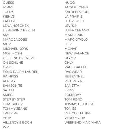
GUESS
HUGO
IZIPIZI
JACK & JONES
JOOP!
KAPTEN & SON
KIEHL’S
LA PRAIRIE
LACOSTE
LE CREUSET
LENA HOSCHEK
LEVI’S®
LIEBESKIND BERLIN
LUISA CERANO
MAC
MARC CAIN
MARC JACOBS
MARC O’POLO
MCM
MEY
MICHAEL KORS
MONARI
MOS MOSH
NEW BALANCE
OFFICINE CREATIVE
OLYMP
ON SCHUHE
ONLY
OPUS
PAUL GREEN
POLO RALPH LAUREN
RAGWEAR
RAINKISS
REISENTHEL
REPLAY
RICHROYAL
SAMSONITE
SANETTA
SATCH
SKINY
SMEG
SOMEDAY
STEP BY STEP
TOM FORD
TOM TAILOR
TOMMY HILFIGER
TOMMY JEANS
TONIES
TRIUMPH
VEE COLLECTIVE
VEJA
VERO MODA
VILLEROY & BOCH
WEEKEND MAX MARA
WMF