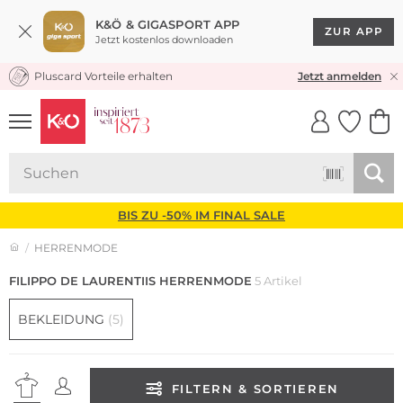
K&Ö & GIGASPORT APP
ZUR APP
Jetzt kostenlos downloaden
Pluscard Vorteile erhalten
KOSTENLOSER VERSAND* & RÜCKVERSAND
Jetzt anmelden
UNSERE APP
CLICK &
CLICK &
COLLECT
RESERVE
BIS ZU -50% IM FINAL SALE
HERRENMODE
FILIPPO DE LAURENTIIS HERRENMODE
5 Artikel
BEKLEIDUNG
(5)
FILTERN & SORTIEREN