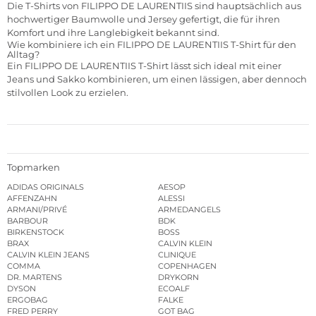
Die T-Shirts von FILIPPO DE LAURENTIIS sind hauptsächlich aus
hochwertiger Baumwolle und Jersey gefertigt, die für ihren
Komfort und ihre Langlebigkeit bekannt sind.
Wie kombiniere ich ein FILIPPO DE LAURENTIIS T-Shirt für den
Alltag?
Ein FILIPPO DE LAURENTIIS T-Shirt lässt sich ideal mit einer
Jeans und Sakko kombinieren, um einen lässigen, aber dennoch
stilvollen Look zu erzielen.
Topmarken
ADIDAS ORIGINALS
AESOP
AFFENZAHN
ALESSI
ARMANI/PRIVÉ
ARMEDANGELS
BARBOUR
BDK
BIRKENSTOCK
BOSS
BRAX
CALVIN KLEIN
CALVIN KLEIN JEANS
CLINIQUE
COMMA
COPENHAGEN
DR. MARTENS
DRYKORN
DYSON
ECOALF
ERGOBAG
FALKE
FRED PERRY
GOT BAG