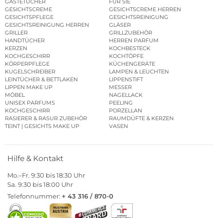
GÄSTETÜCHER
FÜR SIE
GESICHTSCREME
GESICHTSCREME HERREN
GESICHTSPFLEGE
GESICHTSREINIGUNG
GESICHTSREINIGUNG HERREN
GLÄSER
GRILLER
GRILLZUBEHÖR
HANDTÜCHER
HERREN PARFUM
KERZEN
KOCHBESTECK
KOCHGESCHIRR
KOCHTÖPFE
KÖRPERPFLEGE
KÜCHENGERÄTE
KUGELSCHREIBER
LAMPEN & LEUCHTEN
LEINTÜCHER & BETTLAKEN
LIPPENSTIFT
LIPPEN MAKE UP
MESSER
MÖBEL
NAGELLACK
UNISEX PARFUMS
PEELING
KOCHGESCHIRR
PORZELLAN
RASIERER & RASUR ZUBEHÖR
RAUMDÜFTE & KERZEN
TEINT | GESICHTS MAKE UP
VASEN
Hilfe & Kontakt
Mo.–Fr. 9:30 bis 18:30 Uhr
Sa. 9:30 bis 18:00 Uhr
Telefonnummer:
+ 43 316 / 870-0